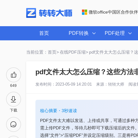
微软office中国区合作伙伴
首页
PDF转换
PDF处理
当前位置：首页>
在线PDF压缩>
pdf文件太大怎么压缩？
pdf文件太大怎么压缩？这些方法
发布时间：2023-05-09 14:20:01
来源：
转转大师
阅读量
649
下载
核心摘要・3秒速读
PDF文件太大难以发送、上传或共享，可通过多种
需上传PDF文件，等待几秒即可下载压缩后的文件。若需
选择“文件”>“压缩PDF”并设定压缩级别。三是将P