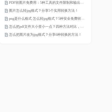
PDF转图片免费用：5种工具的文件限制和输出质量对比！
如何将word
图片怎么转jpg格式？分享5个实用转换方法！
word转换成
png是什么格式 怎么转jpg格式？5种安全免费转换方法全解析！
word如何转
怎么把pdf文件大小变小一点？四种方法对比，一看就懂！
word如何转
怎么把图片改为jpg格式？分享6种转换的方法！
word转pd