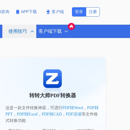
登录
注册
PI咨询
APP下载
客户端
使用技巧
客户端下载
转转大师PDF转换器
这是一款文件转换神器，可进行
PDF转Word
，
PDF转
PPT
，
PDF转Excel
，
PDF转CAD
，
PDF压缩
等文件格
式转换功能