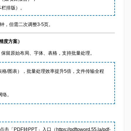
多栏排版）。
钟，但需二次调整3-5页。
精度方案）
T，保留原始布局、字体、表格，支持批量处理。
表格/图表），批量处理效率提升5倍，文件传输全程
网络。
PPT」入口（https://pdftoword.55.la/pdf-