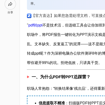
率。
分享
【官方直达】如果您急需处理文档，可直接
"
pdf转ppt
不是技术活，但选错工具会让你加班到
职场中，将PDF报告一键转化为PPT演示文稿
乱、文本缺失、反复返工”的泥潭——这不是能
转成ppt呢？作为深耕电脑办公软件测评8年的
帮你避开99%的坑。拒绝低效，只讲真干货。
一、为什么PDF转PPT总踩雷？
职场人常抱怨：“转换结果像‘残次品’，还得重
信息提取不精准
：扫描版PDF转PPT后