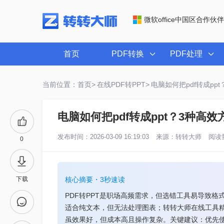
微软office中国区合作伙伴
首页
PDF转换
PDF处理
当前位置：首页>
在线PDF转PPT>
电脑如何把pdf转成pp
电脑如何把pdf转成ppt？3种高
发布时间：2026-03-09 16:19:03
来源：
转转大师
阅读量
0
下载
核心摘要・3秒速读
PDF转PPT是职场高频需求，但选错工具易导致格式错
适合纯文本，但无法处理图表；转转大师在线工具精准度
虽效果好，但成本高且操作复杂。关键建议：优先