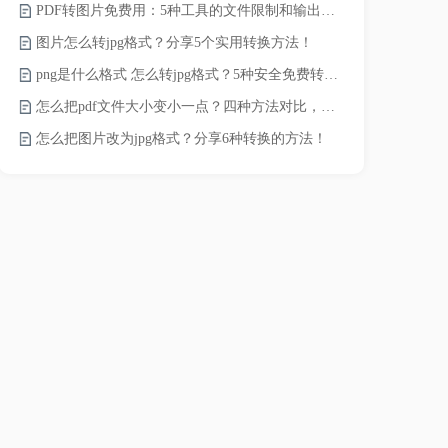
PDF转图片免费用：5种工具的文件限制和输出质量对比！
pdf文件怎
图片怎么转jpg格式？分享5个实用转换方法！
pdf太大了
png是什么格式 怎么转jpg格式？5种安全免费转换方法全解析！
pdf怎么压缩
怎么把pdf文件大小变小一点？四种方法对比，一看就懂！
录的视频太大
怎么把图片改为jpg格式？分享6种转换的方法！