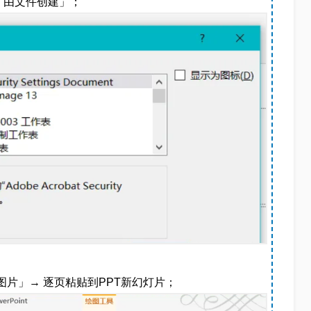
「由文件创建」；
图片」→ 逐页粘贴到PPT新幻灯片；