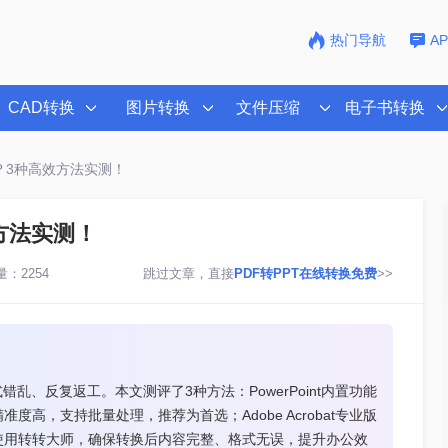
热门导航
A
CAD转换
图片转换
文件压缩
电子书转换
t？3种高效方法实测！
效方法实测！
：2254
跳过文章，直接
PDF转PPT在线转换免费
>>
乱、反复返工。本文测评了3种方法：PowerPoint内置功能
高，支持批量处理，推荐为首选；Adobe Acrobat专业版
使用转转大师，确保转换后内容完整、格式无误，提升办公效