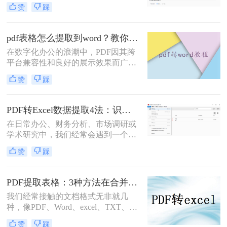
描件、截屏或是其他数字图像。虽然
赞
踩
这些表格已经是图片格式，但想要在
电子设备上进一步处理或分析它们却
是一项挑战。那么怎么把图片的表格
pdf表格怎么提取到word？教你4招轻松转换！
提取出来呢？本文将介绍几种从图片
在数字化办公的浪潮中，PDF因其跨
中提取表格的方法，从基础到高级，
平台兼容性和良好的展示效果而广泛
帮助您轻松应对这一任务。
应用于文件传输和存档。然而，当需
赞
踩
要从PDF中提取表格数据并编辑时，
Word文档因其强大的编辑功能成为首
选。那么pdf表格怎么提取到word呢？
PDF转Excel数据提取4法：识别率从60%到95%，差别在OCR设置！
本文将详细介绍几种将PDF表格提取
在日常办公、财务分析、市场调研或
到Word的方法，帮助您轻松应对这一
学术研究中，我们经常会遇到一个令
常见需求。
人头疼的问题：急需的数据被“锁”在
赞
踩
PDF格式的文件里。PDF因其出色的
跨平台稳定性和阅读体验而成为文档
分发的首选，但其不可直接编辑的特
PDF提取表格：3种方法在合并单元格和多页表格上的表现差异！
性也成为了数据再利用的最大障碍。
我们经常接触的文档格式无非就几
将PDF表格转换为可编辑、可计算的
种，像PDF、Word、excel、TXT、图
Excel工作表，从而进行数据分析、图
片等，当我们需要编辑内容或者是利
表制作或进一步处理，是一项至关重
赞
踩