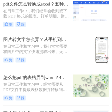
表格数据导入新表格的方法。
pdf文件怎么转换成excel？五种免费方法帮你解决！
在日常工作中，我们经常会收到或下
载 PDF 格式的报表、订单明细、财务
数据等文件。这些内容若以 PDF 形式
赞
踩
存在，无法直接进行筛选、排序、公
式运算等操作，给数据处理带来极大
不便。将 PDF 转换为 Excel 格式，是
图片转文字怎么弄？从手机到专业的全方位指南！
释放数据价值的必要步骤。那么PDF
在日常工作和学习中，我们常常需要
文件怎么转换成 Excel呢？本文从转
将图片中的文字快速提取出来。无论
换精度、操作难度、处理速度、批量
是扫描的文档、拍摄的白板内容、书
能力、隐私安全五个维度，对比五种
赞
踩
籍页面截图，还是包含文字的复杂图
主流方案，帮助您根据实际场景快速
表，高效地将图片转为可编辑文字
做出选择。
（OCR技术）能极大提升效率。那么
怎么把pdf的表格弄到word？4种方法分享给你!！
图片转文字怎么弄呢？本文将详细介
绍几种主流高效方法，涵盖不同场景
在日常工作和学习中，经常需要从
和设备需求。
PDF文件中提取表格数据并转移到
Word文档中，以便进行进一步的编辑
赞
踩
或分析。虽然PDF格式因其稳定性和
跨平台性而广受欢迎，但其内容的提
取和编辑却相对复杂。不过，通过一