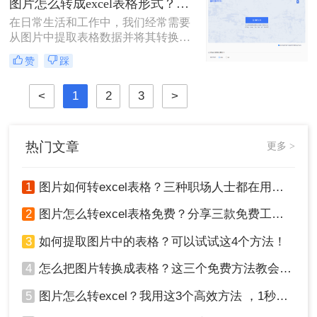
图片怎么转成excel表格形式？这三种方法帮你转换！
些方法，我们可以有效地将PDF中的
在日常生活和工作中，我们经常需要
表格弄到Word中。那么怎么把pdf的
从图片中提取表格数据并将其转换为
表格弄到word呢？以下是一些常用的
Excel表格形式，以便于编辑、分析和
方法。
赞
踩
处理。这一过程可以大大简化数据处
理的流程，提高工作效率。那么图片
<
1
2
3
>
怎么转成excel表格形式呢？本文将介
绍几种将图片转换为Excel表格的方
法，帮助您轻松实现这一目标。
热门文章
更多 >
1
图片如何转excel表格？三种职场人士都在用的方法，一学就会！
2
图片怎么转excel表格免费？分享三款免费工具！
3
如何提取图片中的表格？可以试试这4个方法！
4
怎么把图片转换成表格？这三个免费方法教会你！
5
图片怎么转excel？我用这3个高效方法 ，1秒提取图片表格！