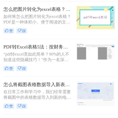
信息。手动抄写不仅费时费力，还容
易出错。那么，图片中的文字如何提
怎么把图片转化为excel表格？我用这4个高效方法 ，秒提取表格！
取出来呢？本文将先给出三种方案的
如何将怎么把图片转化为excel表格？
直观对比，再逐一拆解操作步骤，您
PDF是一种体积小、便于阅读的文件
可根据使用场景、识别精度和隐私需
类型，非常适合作为传送重要内容的
求快速选择最合适的方法。
赞
踩
载体。但是PDF文件也不能直接编
辑，如果要编辑PDF，我们通常用的
方法是把图片转excel。怎么转PDF转
PDF转Excel表格5法：按财务报表、采购单、考勤表3种场景选！
Word？接下来小编就来介绍一下PDF
“pdf转excel竟如此简单？90%的人不
转Word的一些方法。
知道这些隐藏技巧！”作为一名深耕
电脑办公软件测评多年的博主，我常
赞
踩
被问及“PDF怎么转换成Excel表格”这
一高频难题。今天，小编将结合实测
经验，揭秘几种超实用方法，助你轻
怎么将截图表格数据导入新表格？推荐三种提取方法!
松突破信息提取瓶颈。
在日常工作和学习中，我们经常需要
将截图中的表格数据导入到新的电子
表格中，以便进行进一步的数据处理
赞
踩
和分析。那么怎么将截图表格数据导
入新表格呢？本文将介绍三种将截图