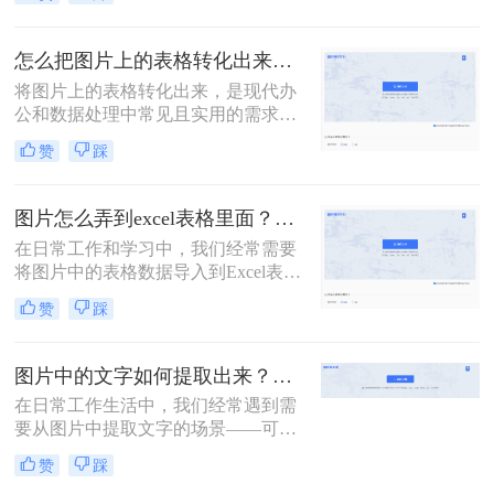
用现有的文档转换成方便的文档时，
要的技能。
就会用到格式转换，今天来讲讲怎么
从pdf提取表格，你知道怎么PDF转
怎么把图片上的表格转化出来？教你3招，轻松搞定表格提取~
EXCEL吗？下面一起来看看吧。
将图片上的表格转化出来，是现代办
公和数据处理中常见且实用的需求。
这一过程可以通过多种方法实现，每
赞
踩
种方法都有其独特的优点和适用场
景。那么怎么把图片上的表格转化出
来呢？以下将详细介绍几种常见的转
图片怎么弄到excel表格里面？分享4种提取方法!
化方法。
在日常工作和学习中，我们经常需要
将图片中的表格数据导入到Excel表格
中，以便进行进一步的数据处理和分
赞
踩
析。那么图片怎么弄到excel表格里面
呢？以下将详细介绍几种将图片表格
弄到Excel表格里的方法，帮助用户高
图片中的文字如何提取出来？三种方法对比，一看就懂！
效地完成这一任务。
在日常工作生活中，我们经常遇到需
要从图片中提取文字的场景——可能
是扫描件里的合同条款、会议白板上
赞
踩
的手写笔记、或者一张截图中的重要