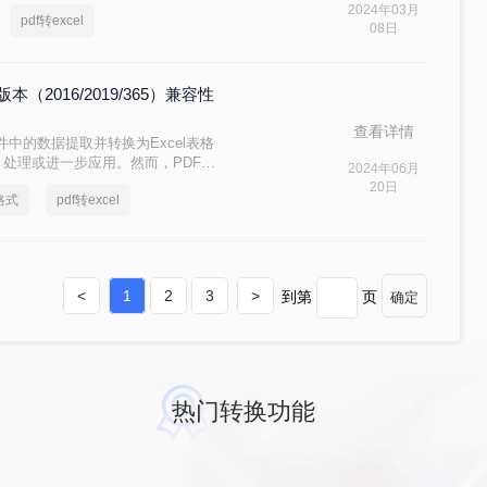
而，PDF文件不易编辑的特性也给我
2024年03月
pdf转excel
的数据提取为表格时，就需要进行一定
08日
？本文将介绍几种常用的PDF转表格
版本（2016/2019/365）兼容性
查看详情
中的数据提取并转换为Excel表格
、处理或进一步应用。然而，PDF作
2024年06月
其转换成XLSX并不像Word或文本
20日
格式
pdf转excel
sx格式呢？下面将介绍几种常用的
这一需求。
<
1
2
3
>
到第
页
确定
热门转换功能