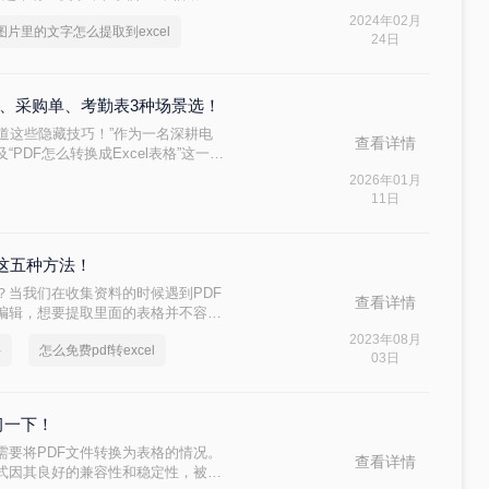
一任务。那么图片里的文字怎么提取
2024年02月
图片里的文字怎么提取到excel
中的文字高效提取到Excel的方法。
24日
报表、采购单、考勤表3种场景选！
人不知道这些隐藏技巧！”作为一名深耕电
查看详情
PDF怎么转换成Excel表格”这一高
揭秘几种超实用方法，助你轻松突破
2026年01月
11日
习这五种方法！
？当我们在收集资料的时候遇到PDF
查看详情
易编辑，想要提取里面的表格并不容
将pdf转excel，这样就可以很好
2023年08月
件
怎么免费pdf转excel
pdf转excel吗？下面一起看看
03日
习一下！
需要将PDF文件转换为表格的情况。
查看详情
rmat）格式因其良好的兼容性和稳定性，被广