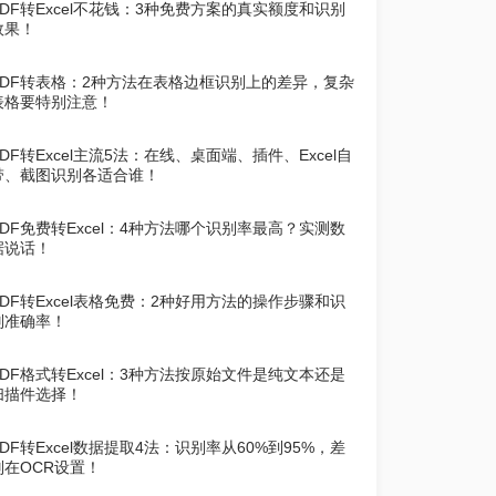
PDF转Excel不花钱：3种免费方案的真实额度和识别
效果！
PDF转表格：2种方法在表格边框识别上的差异，复杂
表格要特别注意！
PDF转Excel主流5法：在线、桌面端、插件、Excel自
带、截图识别各适合谁！
PDF免费转Excel：4种方法哪个识别率最高？实测数
据说话！
PDF转Excel表格免费：2种好用方法的操作步骤和识
别准确率！
PDF格式转Excel：3种方法按原始文件是纯文本还是
扫描件选择！
PDF转Excel数据提取4法：识别率从60%到95%，差
别在OCR设置！