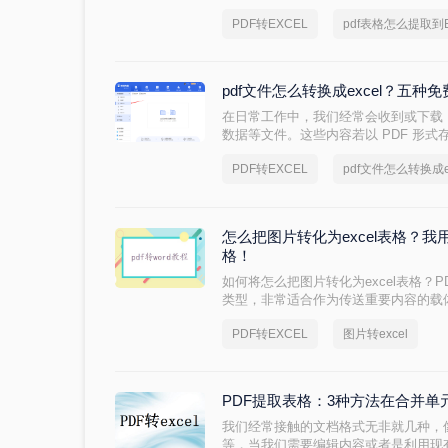
式。那么，pdf表格怎么提取到Exce
PDF转EXCEL
pdf表格怎么提取到E
法。
pdf文件怎么转换成excel？五
在日常工作中，我们经常会收到或下载 
数据等文件。这些内容若以 PDF 形
式运算等操作，给数据处理带来极大不便。将
PDF转EXCEL
pdf文件怎么转换成ex
释放数据价值的必要步骤。那么PDF 文
精度、操作难度、处理速度、批量能力
方案，帮助您根据实际场景快速做出选
怎么把图片转化为excel表格？我
格！
如何将怎么把图片转化为excel表格？
类型，非常适合作为传送重要内容的载
如果要编辑PDF，我们通常用的方法是把
PDF转EXCEL
图片转excel
Word？接下来小编就来介绍一下PDF转
PDF提取表格：3种方法在合并
我们经常接触的文档格式无非就几种，像PD
等，当我们需要编辑内容或者是利用现