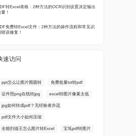
PDF转Excel表格：2种方法的OCR识别设置决定输出
质量！
PDF免费转Excel文件：2种方法的操作流程和常见识
别错误修复！
快速访问
ppt怎么让图片围圆转
免费批量txt转pdf
证件照png在线转jpg
excel转图片像素太低
jpg如何转成pdf？无经验者亦适用
pdf文件大小如何压缩
全能扫描王怎么图片转Excel
宝坻pdf转图片