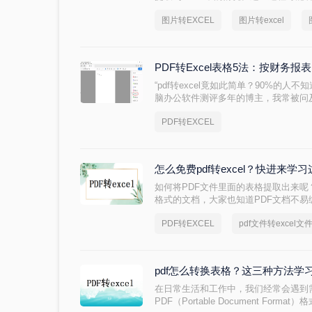
代的技术工具，我们可以轻松地完成这
图片转EXCEL
图片转excel
到excel呢？本文将为您介绍几种将图片
PDF转Excel表格5法：按财务
“pdf转excel竟如此简单？90%的
脑办公软件测评多年的博主，我常被问及“
频难题。今天，小编将结合实测经验，
PDF转EXCEL
信息提取瓶颈。
怎么免费pdf转excel？快进来学
如何将PDF文件里面的表格提取出来呢
格式的文档，大家也知道PDF文档不
易，那么有什么方法可以实现呢？我们可以
PDF转EXCEL
pdf文件转excel文
的将表格提取出来了，那么你知道怎么免费
吧。
pdf怎么转换表格？这三种方法学
在日常生活和工作中，我们经常会遇到
PDF（Portable Document Fo