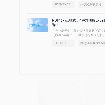
泛应用于各种文件传输和保存场景。然
PDF转EXCEL
pdf怎么转换表格
们带来了一些困扰。当需要将PDF中
的转换操作。那么pdf怎么转换表格呢
的方法，并详细阐述其步骤。
PDF转xlsx格式：4种方法按Excel
选！
在办公场景中，我们经常需要将PDF文件
（即XLSX格式），以便进行数据分析
为一种主要用于呈现和阅读的文档格式，
PDF转EXCEL
pdf怎么转换成xlsx
格式那样直接。那么pdf怎么转换成xl
PDF转XLSX的方法，帮助你轻松应对