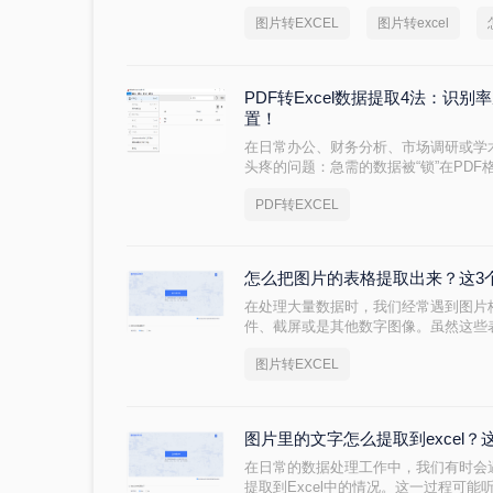
么怎么把图片上的表格转化出来呢？以
图片转EXCEL
图片转excel
PDF转Excel数据提取4法：识别
置！
在日常办公、财务分析、市场调研或学
头疼的问题：急需的数据被“锁”在PDF
台稳定性和阅读体验而成为文档分发的
PDF转EXCEL
为了数据再利用的最大障碍。将PDF表格
作表，从而进行数据分析、图表制作或
能。
怎么把图片的表格提取出来？这3
在处理大量数据时，我们经常遇到图片
件、截屏或是其他数字图像。虽然这些
设备上进一步处理或分析它们却是一项
图片转EXCEL
来呢？本文将介绍几种从图片中提取表
松应对这一任务。
图片里的文字怎么提取到excel
在日常的数据处理工作中，我们有时会
提取到Excel中的情况。这一过程可