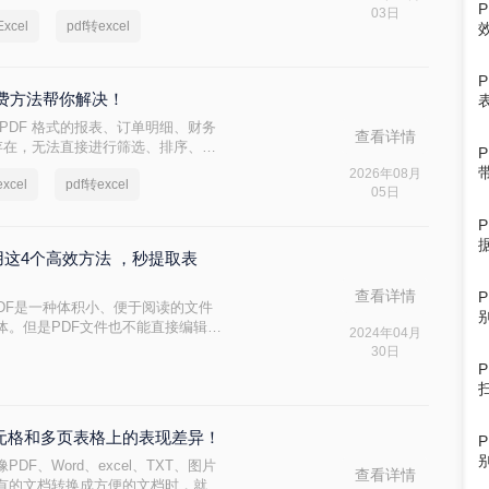
l呢？接下来分享四种快速完成转换的方
03日
xcel
pdf转excel
种免费方法帮你解决！
PDF 格式的报表、订单明细、财务
查看详情
式存在，无法直接进行筛选、排序、公
 PDF 转换为 Excel 格式，是
2026年08月
cel
pdf转excel
件怎么转换成 Excel呢？本文从转换
05日
、隐私安全五个维度，对比五种主流
择。
用这4个高效方法 ，秒提取表
查看详情
PDF是一种体积小、便于阅读的文件
体。但是PDF文件也不能直接编辑，
2024年04月
图片转excel。怎么转PDF转
30日
Word的一些方法。
单元格和多页表格上的表现差异！
F、Word、excel、TXT、图片
查看详情
有的文档转换成方便的文档时，就会