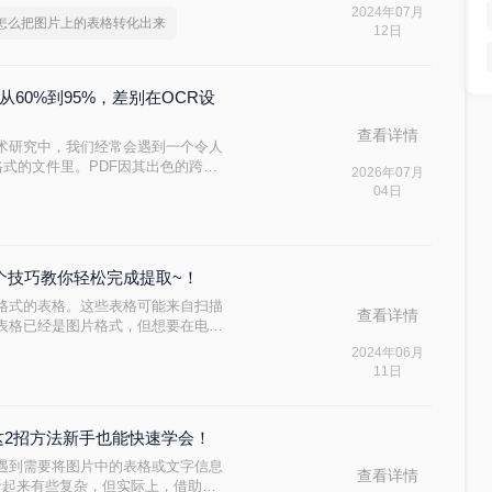
下将详细介绍几种常见的转化方法。
2024年07月
怎么把图片上的表格转化出来
12日
率从60%到95%，差别在OCR设
查看详情
术研究中，我们经常会遇到一个令人
格式的文件里。PDF因其出色的跨平
2026年07月
首选，但其不可直接编辑的特性也成
04日
转换为可编辑、可计算的Excel工
进一步处理，是一项至关重要的技
个技巧教你轻松完成提取~！
格式的表格。这些表格可能来自扫描
查看详情
表格已经是图片格式，但想要在电子
挑战。那么怎么把图片的表格提取出
2024年06月
格的方法，从基础到高级，帮助您轻
11日
？这2招方法新手也能快速学会！
遇到需要将图片中的表格或文字信息
查看详情
能听起来有些复杂，但实际上，借助现