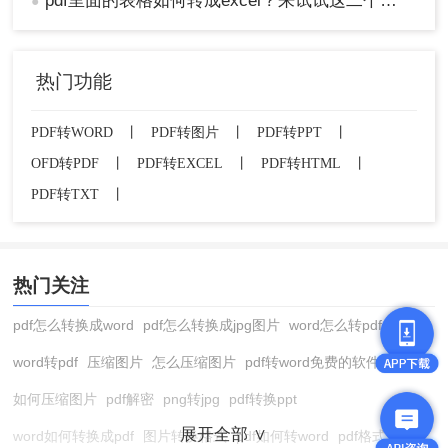
pdf里面的表格如何转成excel？来试试这二个方法！
●
以上就是怎么把图片转化为excel表格的方法介绍
了，我们介绍了四种常见的图片转化为Excel表格的
方法，您可以根据具体需求选择合适的方法，实现
热门功能
图片转化为Excel表格的目标。希望本文对您有所帮
助
PDF转WORD
丨
PDF转图片
丨
PDF转PPT
丨
OFD转PDF
丨
PDF转EXCEL
丨
PDF转HTML
丨
PDF转TXT
丨
热门关注
pdf怎么转换成word
pdf怎么转换成jpg图片
word怎么转pdf
word转pdf
压缩图片
怎么压缩图片
pdf转word免费的软件
如何压缩图片
pdf解密
png转jpg
pdf转换ppt
展开全部 ∨
word如何转换成pdf
图片转换格式
pdf如何转word
pdf格式转换