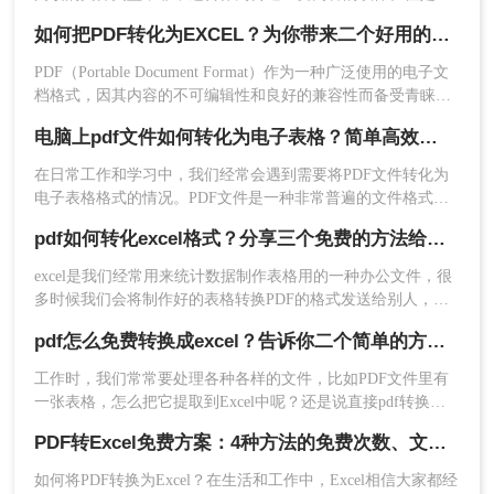
PDF文件也不能直接编辑，如果要编辑PDF，我们通常用的方
如何把PDF转化为EXCEL？为你带来二个好用的方法！
法是把图片转excel。怎么转PDF转Word？接下来小编就来介绍
一下PDF转Word的一些方法。
PDF（Portable Document Format）作为一种广泛使用的电子文
5、转换完成，点击立即下载就可以了。
档格式，因其内容的不可编辑性和良好的兼容性而备受青睐。
需要注意：在线转换工具可能存在一定的文件大小
然而，在某些情况下，我们可能需要将PDF文件中的数据提取
限制和转换速度限制，且安全性也需考虑，建议选
电脑上pdf文件如何转化为电子表格？简单高效的三种方法！
出来，转换成Excel电子表格形式，以便于数据分析、处理或进
择知名度高、用户评价好的工具进行操作。
一步编辑。那么如何把PDF转化为EXCEL呢？以下是一些将
在日常工作和学习中，我们经常会遇到需要将PDF文件转化为
PDF转化为Excel的常用方法。
电子表格格式的情况。PDF文件是一种非常普遍的文件格式，
第三种方法：使用专业软件转换
常常用于存储文档、报告和表格等信息。而将PDF文件转化为
pdf如何转化excel格式？分享三个免费的方法给大家！
电子表格可以方便我们进行数据处理和分析，提高工作效率。
除了在线转换工具术和手动输入外，还有一些专业
那么，电脑上pdf文件如何转化为电子表格呢？下面一起看看
excel是我们经常用来统计数据制作表格用的一种办公文件，很
的图片转表格软件可以帮助您实现更高效的转换。
吧。
多时候我们会将制作好的表格转换PDF的格式发送给别人，将
这些软件通常具备更强大的识别能力和更丰富的编
excel转pdf很容易，但是要pdf转化excel就有点难了，你知道pdf
辑功能，可以应对更复杂的表格结构和数据类型。
pdf怎么免费转换成excel？告诉你二个简单的方法！
如何转化excel格式吗？不知道的话，不妨看一下以下方法，看
下面以转转大师PDF转换器操作为例。
看是怎么PDF转Excel的，方法有很多，但是小编会尽量给大家
工作时，我们常常要处理各种各样的文件，比如PDF文件里有
操作如下：
整理一种简单又快捷的方法。
一张表格，怎么把它提取到Excel中呢？还是说直接pdf转换成
1、百度搜索“转转大师PDF转换器”，然后从官网
excel？告诉你二个简单的方法，轻轻松松就能搞定，还不知道
(https://pdftoword.55.la/)下载安装软件。
PDF转Excel免费方案：4种方法的免费次数、文件限制和输出效果！
的朋友一起来学习吧。下面来分享下pdf怎么免费转换成excel！
如何将PDF转换为Excel？​在生活和工作中，Excel相信大家都经