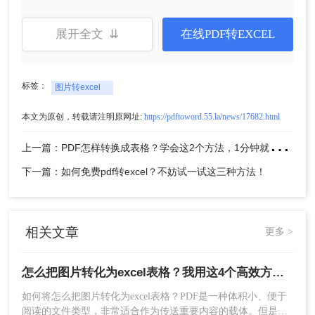
3、点击中间的“选择文件”上传要转换的图片。
展开全文 ⇊
在线PDF转EXCEL
标签：
图片转excel
本文为原创，转载请注明原网址:
https://pdftoword.55.la/news/17682.html
上
一篇：PDF怎样转换成表格？学会这2个方法，1分钟就能实现转换
下一篇：如何免费pdf转excel？不妨试一试这三种方法！
4、上传要转换的图片，需要设置自定义选项的可以
设置一点，然后点击开始转换。
相关文章
更多 >
怎么把图片转化为excel表格？我用这4个高效方法 ，秒提取表格！
如何将怎么把图片转化为excel表格？PDF是一种体积小、便于
阅读的文件类型，非常适合作为传送重要内容的载体。但是