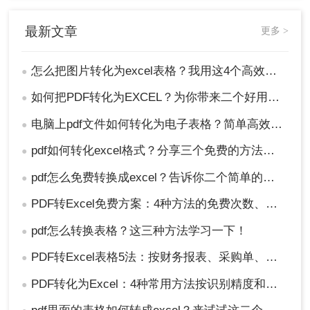
1、我们将所需转换的图片，发送到QQ聊天窗口；
2、鼠标右键选择【提取图中文字】，接着将文本复
最新文章
更多 >
制到表格里。
怎么把图片转化为excel表格？我用这4个高效方法 ，秒提取表格！
●
如何把PDF转化为EXCEL？为你带来二个好用的方法！
●
电脑上pdf文件如何转化为电子表格？简单高效的三种方法！
●
pdf如何转化excel格式？分享三个免费的方法给大家！
●
pdf怎么免费转换成excel？告诉你二个简单的方法！
●
PDF转Excel免费方案：4种方法的免费次数、文件限制和输出效果！
●
pdf怎么转换表格？这三种方法学习一下！
●
PDF转Excel表格5法：按财务报表、采购单、考勤表3种场景选！
●
PDF转化为Excel：4种常用方法按识别精度和操作门槛排序！
●
总结：