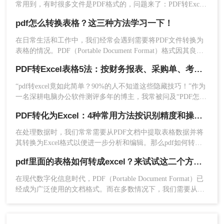
常用到，有时很多文件是PDF格式的，问题来了：PDF转Excel
免费转换方法有哪些呢？下面一起看看吧。
pdf怎么转换表格？这三种方法学习一下！
在日常生活和工作中，我们经常会遇到需要将PDF文件转换为
表格的情况。PDF（Portable Document Format）格式因其良好
的兼容性和稳定性，被广泛应用于各种文件传输和保存场景。
PDF转Excel表格5法：按财务报表、采购单、考勤表3种场景选！
然而，PDF文件不易编辑的特性也给我们带来了一些困扰。当
需要将PDF中的数据提取为表格时，就需要进行一定的转换操
“pdf转excel竟如此简单？90%的人不知道这些隐藏技巧！”作为
作。那么pdf怎么转换表格呢？本文将介绍几种常用的PDF转表
一名深耕电脑办公软件测评多年的博主，我常被问及“PDF怎么
2、上传要转换的图片，如果要转换的图片较多可以
格的方法，并详细阐述其步骤。
转换成Excel表格”这一高频难题。今天，小编将结合实测经
直接添加文件夹从而批量转换，点击转换之前可按
PDF转化为Excel：4种常用方法按识别精度和操作门槛排序！
验，揭秘几种超实用方法，助你轻松突破信息提取瓶颈。
需求设置一些条件，然后再点开始转换。
在处理数据时，我们常常需要从PDF文档中提取表格数据并将
其转换为Excel格式以便进一步分析和编辑。那么pdf如何转化
为excel呢？本文将详细介绍几种常用的方法来完成这一任务。
pdf里面的表格如何转成excel？来试试这二个方法！
在现代数字化信息时代，PDF（Portable Document Format）已
经成为广泛使用的文档格式。而在多数情况下，我们需要从
PDF中提取表格数据以便于后续编辑、整理或分析。本文将详
细介绍pdf里面的表格如何转成excel，帮助您高效地处理文档数
据。