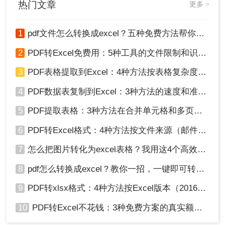
热门文章
更多 >
3、转换完成，点击打开即可查看Excel文件。
1
pdf文件怎么转换成excel？五种免费方法帮你解决！
2
PDF转Excel免费用：5种工具的文件限制和识别精度对比！
3
PDF表格提取到Excel：4种方法按表格复杂度选，扫描件要单独处理！
4
PDF数据表复制到Excel：3种方法的速度和准确率差别挺大！
5
PDF提取表格：3种方法在合并单元格和多页表格上的表现差异！
6
PDF转Excel格式：4种方法按文件来源（邮件/扫描/导出）选！
7
怎么把图片转化为excel表格？我用这4个高效方法 ，秒提取表格！
第四种方法：QQ提取文字
8
pdf怎么转换成excel？教你一招，一键即可转换！
QQ是我们很早的软件了，虽然现在我们很少用到
9
PDF转xlsx格式：4种方法按Excel版本（2016/2019/365）兼容性选！
它，甚至都已经快遗忘了，但它附带的一些小功
能，其实也能帮助到我们实现图片转文字。
10
PDF转Excel不花钱：3种免费方案的真实额度和识别效果！
操作如下：