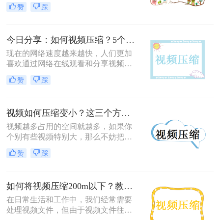
清、4K等高质量的视频文件往往占用
赞
踩
大量的存储空间，这对于手机、电脑
等设备的存储空间来说是一个不小的
挑战。为了解决这个问题，视频压缩
今日分享：如何视频压缩？5个视频压缩方法分享
成为了一个常用的方法。本文将介绍
如何把视频压缩小一点，以节省存储
现在的网络速度越来越快，人们更加
空间并提高分享和传输的效率。
喜欢通过网络在线观看和分享视频。
但是，这也让视频文件的大小成为了
赞
踩
一个问题。大文件需要更长的时间下
载，而且需要更多的存储空间。因
此，视频压缩变得越来越重要。在这
视频如何压缩变小？这三个方法很好用！
篇文章中，我们将讨论如何视频压
缩，以及如何在不影响视频质量的情
视频越多占用的空间就越多，如果你
况下减小视频文件大小。
个别有些视频特别大，那么不妨把它
们压缩了一下，有些很大的高清视频
赞
踩
就算压缩了也不会画质变差，还是能
满足我们的观看需求，当你想要视频
如何压缩变小时，不妨跟着以下方法
如何将视频压缩200m以下？教你三种简单实用好方法！
来，视频压缩后也是很高清的哦。
在日常生活和工作中，我们经常需要
处理视频文件，但由于视频文件往往