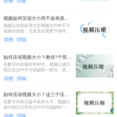
赞
踩
大小也随之飙升，这给存储、分享和
传输带来了不小的挑战。视频如何压
缩变小不影响画质，成为了许多用户
视频如何压缩大小而不改画质？教你三个压缩方法！
关注的焦点。本文将深入探讨几种方
法，帮助你在不牺牲画质的情况下实
视频压缩是处理大型视频文件时不可
现视频的压缩。
或缺的技能，尤其是在需要节省存储
空间或提高传输效率时。然而，压缩
赞
踩
视频文件往往会面临一个挑战：视频
如何压缩大小而不改画质？本文将介
绍四种方法，帮助您在压缩视频时保
如何压缩视频大小？教你7个简单的方法
持画质不受影响。
在数字内容爆炸的时代，视频已成为
我们生活中不可或缺的一部分。然
而，高质量的视频往往意味着更大的
赞
踩
文件大小，这对于存储空间和传输速
度都是一种挑战。那么如何压缩视频
大小呢？本文将为您提供多种视频压
如何压缩视频大小？这三个压缩方法尝试一下！
缩方法，帮助您轻松管理视频文件，
在数字内容日益丰富的今天，视频已
提升用户体验。
成为我们日常生活中不可或缺的一部
分。然而，高清和超高清视频的高品
赞
踩