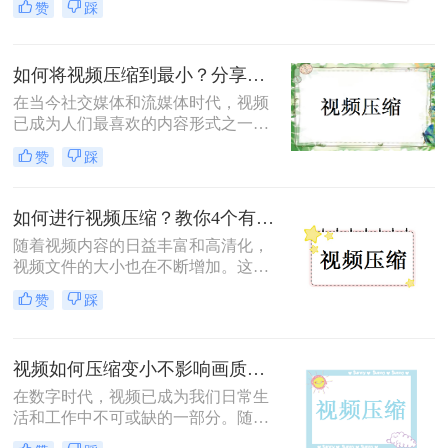
赞
踩
用大量的存储空间，传输速度也相对
较慢，这给我们带来了不少困扰。因
此，学会电脑如何压缩视频就显得尤
如何将视频压缩到最小？分享四个易学方法！
为重要。本文将介绍几种电脑压缩视
频的方法，帮助大家轻松解决视频存
在当今社交媒体和流媒体时代，视频
储和传输的问题。
已成为人们最喜欢的内容形式之一。
然而，视频文件通常比其他媒体文件
赞
踩
更大，因此我们需要将其压缩为更小
的大小，以便更好地管理和共享。
如何进行视频压缩？教你4个有效压缩方法！
随着视频内容的日益丰富和高清化，
视频文件的大小也在不断增加。这不
仅占用了大量的存储空间，还可能导
赞
踩
致传输速度变慢。因此，掌握视频压
缩技术变得尤为重要。那么如何进行
视频压缩呢？本文将介绍三种实用的
视频如何压缩变小不影响画质？试试这三个压缩方式！
视频压缩方法，帮助你轻松应对视频
文件过大的问题。
在数字时代，视频已成为我们日常生
活和工作中不可或缺的一部分。随着
高清甚至4K视频的普及，视频文件的