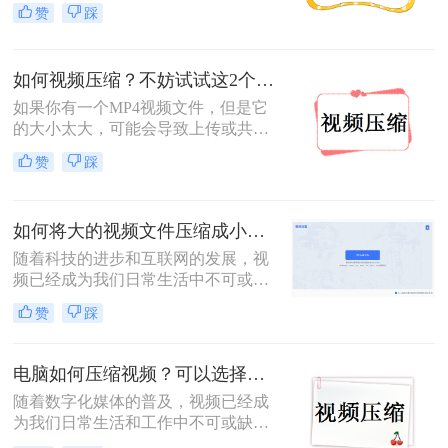
体积较大，存储和传输都可能成为问
赞
踩
题。为了解决这个问题，我们可以通
过压缩视频文件来减小其体积。那么
如何将视频压缩200m以下呢？本文将
如何视频压缩？不妨试试这2个视频压缩方法！
介绍几种方法，帮助您轻松将视频压
缩至200M以下。
如果你有一个MP4视频文件，但是它
的大小太大，可能会导致上传或共享
变得困难。但我们又很想将视频进行
赞
踩
上传分享给家人朋友，这个时候就需
要对视频进行压缩处理。为了解决这
个问题，今天小编整理了如何视频压
如何将大的视频文件压缩成小的视频？这二种方法有效快速解决!！
缩的方法，赶紧跟着小编一起学习一
下吧~
随着科技的进步和互联网的发展，视
频已经成为我们日常生活中不可或缺
的一部分。然而，高清视频文件往往
赞
踩
体积庞大，这不仅占用了大量的存储
空间，而且在传输和分享时也会带来
诸多不便。因此，将大的视频文件压
电脑如何压缩视频？可以选择这几种方式！
缩成小的视频成为了一个常见的需
随着数字化媒体的普及，视频已经成
求。那么如何将大的视频文件压缩成
为我们日常生活和工作中不可或缺的
小的视频呢？本文将介绍几种实用的
一部分。然而，高清视频文件通常占
方法，帮助您轻松实现视频压缩。