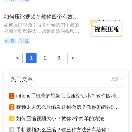
质往往伴随着庞大的文件体积，给存
储、分享和传输带来了不小的挑战。
为了更高效地管理和使用视频文件，
如何压缩视频？教你四个有效压缩方法！
学会如何压缩视频大小显得尤为重
如何压缩视频？很多时候我们下载的
要。本文将为您介绍三种高效压缩视
视频体积都很大，越是高清的视频，
频大小的方法，帮助您轻松应对这一
体积就越大的，但是有时候我们需要
问题。
赞
踩
制作一些视频素材，太大的视频会占
用很多空间，导致各种问题出现，因
为有没有什么办法可以视频大小压缩
<
1
2
3
>
呢？当然是有的啦，而且视频大小压
缩也不是什么比较难的事，下面就来
给大家讲一讲吧。
热门文章
更多 >
1
iphone手机录的视频怎么压缩变小？教你四种压缩方法！
2
视频太大怎么压缩发送到微信？教你3招轻松搞定！
3
如何压缩视频大小？教你7个简单的方法
4
手机视频怎么压缩？这三种方法分享给你！