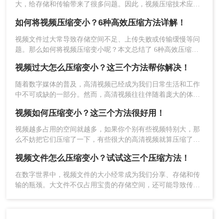
大，给存储和传输带来了很多问题。因此，视频压缩技术应运
频文件，同时保持优质的画质。
而生，它可以将视频文件压缩成更小的文件，方便传送。
四、使用专业的视频压缩工具
如何将视频压缩变小？6种高效压缩方法详解！
为了更精确地控制压缩过程并优化压缩效果，建议
视频文件过大常导致存储空间不足、上传失败或传输缓慢等问
题。那么如何将视频压缩变小呢？本文总结了 6种高效压缩方
使用专业的视频压缩工具。这些工具通常提供丰富
法，涵盖基础调整、专业工具操作及注意事项，帮助用户在 减
的设置选项和高级功能，如智能分析、预设模板
视频过大怎么压缩变小？这三个方法帮你解决！
少文件体积的同时尽量保留画质。
等，能够帮助用户根据需求调整压缩参数并预览压
随着数字媒体的普及，高清视频已经成为我们日常生活和工作
缩效果。下面以转转大师视频压缩操作为例。
中不可或缺的一部分。然而，高清视频往往伴随着庞大的体
操作如下：
积，这给我们存储、传输和分享带来了诸多不便。当视频文件
1、需要批量压缩视频或者是压缩体积较大的视频，
视频如何压缩变小？这三个方法很好用！
过大时，我们需要对其进行压缩，以减小其体积，方便我们进
那么建议下载客户端进行压缩处理。
行后续操作。那么视频过大怎么压缩变小呢？本文将介绍几种
视频越多占用的空间就越多，如果你个别有些视频特别大，那
常用的视频压缩方法，帮助你轻松将视频压缩变小。
么不妨把它们压缩了一下，有些很大的高清视频就算压缩了也
不会画质变差，还是能满足我们的观看需求，当你想要视频如
视频文件怎么压缩变小？试试这三个压缩方法！
何压缩变小时，不妨跟着以下方法来，视频压缩后也是很高清
的哦。
在数字世界中，视频文件的大小经常成为我们分享、存储和传
输的瓶颈。大文件不仅占用宝贵的存储空间，还可能导致传输
速度变慢，甚至失败。因此，了解视频文件怎么压缩变小变得
尤为重要。本文将为您介绍几种常见且实用的视频压缩方法，
帮助您轻松实现视频文件的压缩变小。