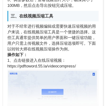
100MB，然后点击导出按钮完成压缩。
三、在线视频压缩工具
对于不经常进行视频编辑或需要快速压缩视频的用
户来说，在线视频压缩工具是一个便捷的选择。这
些工具通常提供简单的用户界面和一键压缩功能，
用户只需上传视频文件，选择压缩选项即可。下面
以转转大师在线视频压缩操作为例。
操作如下：
1、点击链接进入在线压缩视频：
https://pdftoword.55.la/videocompress/