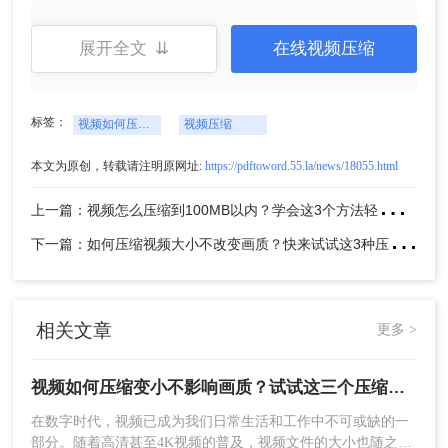
展开全文 ⇊
在线视频压缩
2、点击中间的“选择文件”，添加你要压缩的视频，
支持的视频格式有：mp4、wmv、avi、mov、flv、
m4v、mkv等。
标签：
视频如何压缩变小不影响画质
视频压缩
本文为原创，转载请注明原网址:
https://pdftoword.55.la/news/18055.html
上
一篇：视频怎么压缩到100MB以内？学会这3个方法轻松压缩！
下
一篇：如何压缩视频大小不改变画质？快来试试这3种压缩方法！
相关文章
更多 >
3、上传视频后还可以根据自己的需求选择输出格
式，调整视频宽度、文件大小、视频比特率、视频
视频如何压缩变小不影响画质？试试这三个压缩方式！
帧率、音频比特率、音频采样率。设置完成后点击
在数字时代，视频已成为我们日常生活和工作中不可或缺的一
开始压缩。
部分。随着高清甚至4K视频的普及，视频文件的大小也随之飙