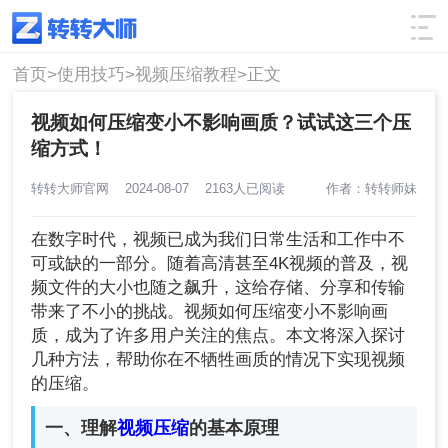
使用技巧
筛选
首页>
使用技巧>
视频压缩教程>
正文
视频如何压缩变小不影响画质？试试这三个压
缩方式！
转转大师官网
2024-08-07
2163人已阅读
作者：转转师妹
在数字时代，视频已成为我们日常生活和工作中不
可或缺的一部分。随着高清甚至4K视频的普及，视
频文件的大小也随之飙升，这给存储、分享和传输
带来了不小的挑战。视频如何压缩变小不影响画
质，成为了许多用户关注的焦点。本文将深入探讨
几种方法，帮助你在不牺牲画质的情况下实现视频
的压缩。
一、理解
视频压缩
的基本原理