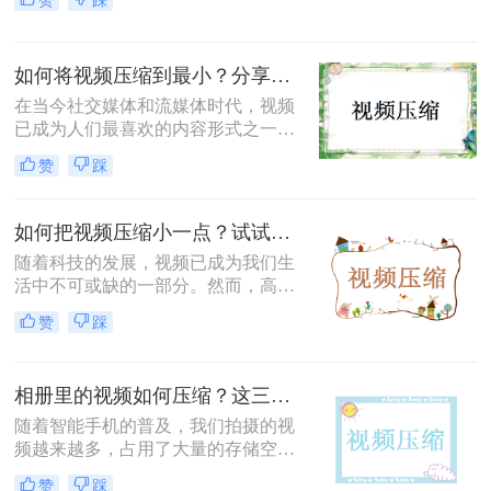
会影响视频的清晰度，但是只要我们
控制好压缩力度，那么就不会影响画
质，今天就来给大家讲讲压缩视频，
如何将视频压缩到最小？分享四个易学方法！
看看要如何压缩视频大小不改变画质
吧。下面一起来看看。
在当今社交媒体和流媒体时代，视频
已成为人们最喜欢的内容形式之一。
然而，视频文件通常比其他媒体文件
赞
踩
更大，因此我们需要将其压缩为更小
的大小，以便更好地管理和共享。
如何把视频压缩小一点？试试看这些压缩方法！
随着科技的发展，视频已成为我们生
活中不可或缺的一部分。然而，高
清、4K等高质量的视频文件往往占用
赞
踩
大量的存储空间，这对于手机、电脑
等设备的存储空间来说是一个不小的
挑战。为了解决这个问题，视频压缩
相册里的视频如何压缩？这三个方法好用又简单！
成为了一个常用的方法。本文将介绍
如何把视频压缩小一点，以节省存储
随着智能手机的普及，我们拍摄的视
空间并提高分享和传输的效率。
频越来越多，占用了大量的存储空
间。为了节省空间并方便分享，我们
赞
踩