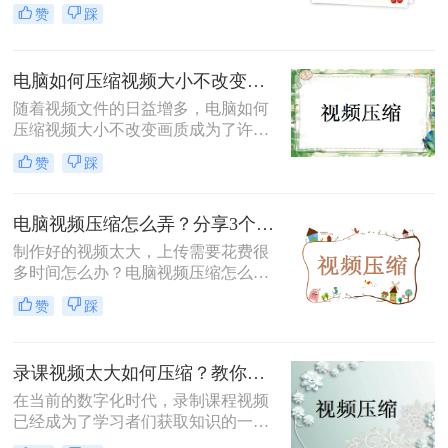
一部分。然而，高清视频文件通常占
赞
踩
用大量的存储空间，传输速度也相对
较慢，这给我们带来了不少困扰。因
此，学会电脑如何压缩视频就显得尤
电脑如何压缩视频大小不改变画质？教你3个简单的方法！
为重要。本文将介绍几种电脑压缩视
频的方法，帮助大家轻松解决视频存
随着视频文件的日益增多，电脑如何
储和传输的问题。
压缩视频大小不改变画质成为了许多
用户关注的焦点。本文将为大家介绍
赞
踩
三种电脑压缩视频大小而不改变画质
的方法，帮助大家轻松解决存储和传
输问题。
电脑视频压缩怎么弄？分享3个简单方法，无损压缩！
制作好的视频太大，上传需要花费很
多时间怎么办？电脑视频压缩怎么弄
就好了，有时候因为画质的问题，使
赞
踩
用了蓝光的视频，那么制作出来的视
频当然是体积很大了，但是体积大的
视频在上传和分享都会有一定的影
录课视频太大如何压缩？教你四个方法！
响，速度就慢很多，如果能在不影响
画质的情况下视频压缩就好了，下面
在当前的数字化时代，录制课程视频
来看看怎么压缩视频才不会影响清晰
已经成为了学习者们获取知识的一种
度吧。
便捷方式。但是，随着录课视频的增