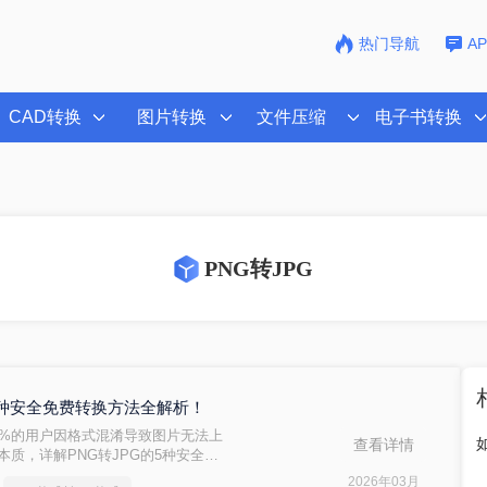
热门导航
A
CAD转换
图片转换
文件压缩
电子书转换
PNG转JPG
？5种安全免费转换方法全解析！
90%的用户因格式混淆导致图片无法上
查看详情
质，详解PNG转JPG的5种安全方
3分钟完成转换，100%保留画质！拒绝
2026年03月