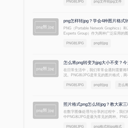
PNG转JPG
png文件转jpg文件
病毒工具，只推荐微软/苹果认证方案
png怎样转jpg？学会4种图片格
PNG（Portable Network Graphics）和
Experts Group）作为两种广泛
景。有时，为了适应不同的显示需求或
PNG转JPG
png转jpg
图片转换为JPG格式。那么png怎样转
高效且实用的PNG转JPG的方法。
怎么将png转变为jpg大小不变？
在日常生活中，我们常常会遇到需要将P
况。PNG和JPG是常见的图片格式，
格式具有无损压缩和支持透明度等优势，
PNG转JPG
png转jpg
怎么将
等；而JPG格式则以有损压缩为主，
怎么将png转变为jpg大小不变呢？
照片格式png怎么转jpg？教大家
在数字图像处理与分享的过程中，我们
中PNG和JPG是最为常见的两种。PNG（Port
其无损压缩、支持透明背景等特性而受到青
PNG转JPG
png格式转jpg格式
Photographic Experts Gro