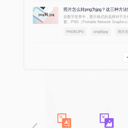
照片怎么转png为jpg？这三种方
在数字世界中，图片格式的选择对于文
要。PNG（Portable Network Graphics
Experts Group）是两种最常用的
PNG转JPG
png转jpg
照片怎
损压缩和透明背景支持而闻名，而JP
在网页和社交媒体上广受欢迎。因此，
式的照片转换为JPG格式。那么照片怎么
一转换的方法。