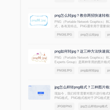
络传输和打印的首选格式
png怎么转jpg？教你两招快速转
PNG（Portable Network Grap
式，各有其特点。PNG通常用于需要
JPG则广泛应用于需要高效压缩且对
PNG转JPG
png怎么转jpg
p
需要将PNG图片转换为JPG格式，以
png怎么转jpg呢？下面，我们将介绍几
png如何转jpg？这三种方法快速
PNG（Portable Network Graphics）和
Experts Group）是两种常用的图
持透明度的特性而著称，而JPG则以
PNG转JPG
png如何转jpg
p
行。然而，在某些情况下，我们可能需要
png如何转jpg呢？以下将介绍三种实用
jpg怎么样转png格式？三种图
现如今，我们经常需要对图片进行格式
PNG格式。PNG格式相对于JPG格式
转png格式呢？在本文中，我们将详细
JPG转PNG
jpg怎么样转png格式
JPG图片转换为PNG格式。