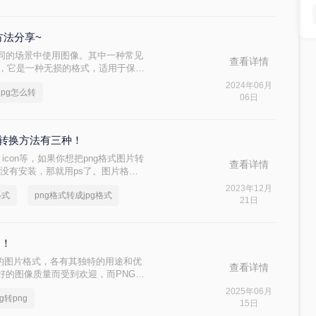
方法分享~
同的场景中使用图像。其中一种常见
查看详情
），它是一种无损的格式，适用于保留
我们可能需要将PNG图像转换为
2024年06月
jpg怎么转
rts Group）格式，因为JPG格式具有较小的
06日
么png转jpg怎么转​呢？本文将为
？转换方法有三种！
、icon等，如果你想把png格式图片转
查看详情
果没有安装，那就用ps了。图片格式
介绍png格式图片转成jpg格式怎么
2023年12月
格式
png格式转成jpg格式
21日
!！
用的图片格式，各有其独特的用途和优
查看详情
好的图像质量而受到欢迎，而PNG则
。有时，你可能需要将JPG图片转换
2025年06月
pg转png
缩。那么jpg怎么转png呢？下面，
15日
式的方法。