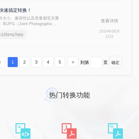
法快速搞定转换！
件大小、兼容性以及质量都至关重
查看详情
）和JPG（Joint Photographic
图片格式，各有其特点。PNG格式以其无
2024年08月
么转png为jpg
G则以较小的文件尺寸和广泛的兼容性
22日
在某些情况下，您可能需要将PNG格
转png为jpg呢？以下是几种实现这
<
1
2
3
4
5
>
到第
页
确定
热门转换功能