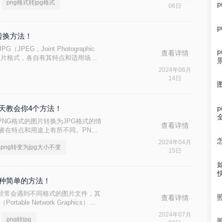
png格式转jpg格式
，解决图片格式转换核心痛点。
06日
式转换方法！
JPG（JPEG，Joint Photographic
查看详情
应用的图片格式，各自有其特点和适用场
优化存储空间，我们可能需要将PNG
2024年06月
jpg呢？接下来，我将为大家介绍四种
14日
今天教会你4个方法！
NG格式的图片转换为JPG格式的情
查看详情
两者在特点和用途上有所不同。PNG
适合用于保存图标、图形及logo
2024年04月
png转变为jpg大小不变
适合用于保存照片、生活场景等。那么
15日
三种简单的方法！
经常会遇到不同格式的图片文件，其
查看详情
able Network Graphics）以
睐，而JPG（Joint
2024年07月
png转jpg
up）则因其较高的压缩比和广泛的兼容性成为网