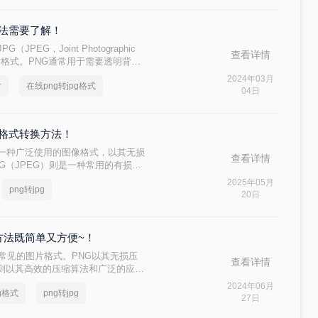
方法需要了解！
JPG（JPEG，Joint Photographic
查看详情
的图片格式。PNG通常用于需要透明背景
损压缩特性，广泛应用于网页和摄影领
2024年03月
片
在线png转jpg格式
减小文件大小。那么png怎么转jpg
04日
。
片格式转换方法！
phics）是一种广泛使用的图像格式，以其无损
查看详情
G（JPEG）则是一种常用的有损压
细节要求不高的图片。有时，我们可
2025年05月
png转jpg
格式，以减小文件大小、提高兼容性或
20日
格式呢？下面，我们将介绍几种简单的方
个方法既简单又方便~！
种常见的图片格式。PNG以其无损压
查看详情
G则以其高效的压缩算法和广泛的应用
们可能需要将PNG图片转换为JPG
2024年06月
g格式
png转jpg
么png格式如何转换为jpg格式呢？
27日
法，帮助您轻松实现这一转换过程。