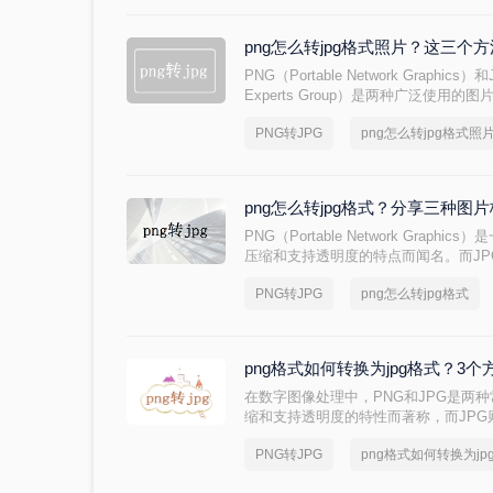
png怎么转jpg格式照片？这三个
PNG（Portable Network Graphics）和
Experts Group）是两种广泛使用
或无损压缩的情况，而JPG则因其有
PNG转JPG
png怎么转jpg格式照
域，因为它能在保持较好图像质量的同时
格式照片呢？，以下是一些方法和步骤
png怎么转jpg格式？分享三种图
PNG（Portable Network Gra
压缩和支持透明度的特点而闻名。而JP
缩格式，适用于存储和分享色彩丰富但
PNG转JPG
png怎么转jpg格式
能需要将PNG格式的图片转换为JPG
便于网络分享。那么png怎么转jpg
法来实现PNG到JPG的转换。
png格式如何转换为jpg格式？3
在数字图像处理中，PNG和JPG是两
缩和支持透明度的特性而著称，而JP
领域受到青睐。然而，在某些情况下，我
PNG转JPG
png格式如何转换为jp
格式，以满足特定的需求或优化存储。那
本文将详细介绍PNG转JPG的几种方