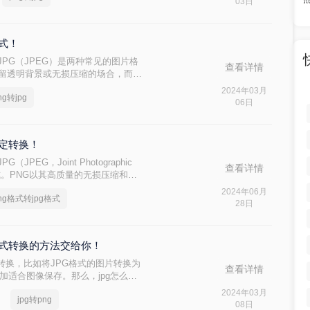
03日
格式！
hics）和JPG（JPEG）是两种常见的图片格
查看详情
保留透明背景或无损压缩的场合，而
质量有一定要求的场景。有时，你可能
2024年03月
ng转jpg
适应特定的需求或优化文件大小。那么
06日
种将PNG转换为JPG格式的方法。
搞定转换！
JPG（JPEG，Joint Photographic
查看详情
片格式。PNG以其高质量的无损压缩和支
其优秀的压缩率和广泛的应用范围而流
2024年06月
ng格式转jpg格式
将PNG图片转换为JPG格式。那么
28日
的PNG转JPG的方法。
片格式转换的方法交给你！
转换，比如将JPG格式的图片转换为
查看详情
更加适合图像保存。那么，jpg怎么样
介绍这一过程，教会您如何轻松地将
2024年03月
jpg转png
08日