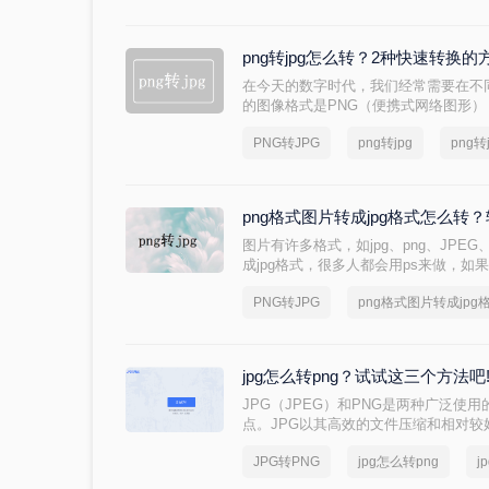
png转jpg怎么转？2种快速转换的
在今天的数字时代，我们经常需要在不
的图像格式是PNG（便携式网络图形
图像的高质量。然而，在某些情况下，
PNG转JPG
png转jpg
png转
JPG（Joint Photographic Expe
文件大小，更适合在网站上加载和共享。那
您介绍二种简便的方法。
png格式图片转成jpg格式怎么转
图片有许多格式，如jpg、png、JPEG
成jpg格式，很多人都会用ps来做，如
转换其实也可以在线转换，下面我就为你
PNG转JPG
png格式图片转成jpg
转方法。一起来看看吧。
jpg怎么转png？试试这三个方法吧
JPG（JPEG）和PNG是两种广泛使
点。JPG以其高效的文件压缩和相对较
因其支持透明度和无损压缩而受到青睐
JPG转PNG
jpg怎么转png
j
为PNG格式，以保留透明度或追求无损压
我们将介绍几种将JPG转换为PNG格