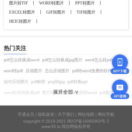
图片转TIF
丨
WORD转图片
丨
PPT转图片
丨
EXCEL转图片
丨
GIF转图片
丨
TIF转图片
丨
HEIC转图片
丨
热门关注
pdf怎么转换成word
pdf怎么转换成jpg图片
word怎么转pdf
word转pdf
压缩图片
怎么压缩图片
pdf转word免费的软件
如何压缩图片
pdf解密
png转jpg
pdf转换ppt
展开全部 ∨
word如何转换成pdf
图片转换格式
pdf如何转word
pdf格式转换
在线pdf转换成word
pdf转图片
pdf怎么转换成jpg图片
图片转pdf
pdf转cad
图片压缩软件
jpg转换成pdf
在线word转pdf
开通会员
|
隐私政策
|
关于我们
|
网站地图
|
网站导航
copyright © 2018-2021 闽ICP备16005963号-2
pdf转word工具
pdf压缩
pdf转word
pdf转ppt
cad版本转换器
www.55.la 我拉网版权所有