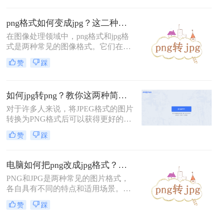
Experts Group）是两种广泛使用的图
像格式，但它们各自具有不同的特点
png格式如何变成jpg？这二种方法快速搞定转换!！
和适用场景。PNG以其无损压缩、支
在图像处理领域中，png格式和jpg格
持透明度和广泛的颜色支持而闻名，
式是两种常见的图像格式。它们在不
而JPG则以其较高的压缩比和广泛的
同的场景中有不同的应用，但有时候
兼容性在网页和社交媒体上广受欢
赞
踩
我们可能需要将png格式转换成jpg格
迎。
式，以便更好地适应不同的需求。那
么png格式如何变成jpg呢？本文将为
如何jpg转png？教你这两种简单又实用的方法
您介绍让他种简单而有效的方法，帮
助您将png格式变成jpg格式。
对于许多人来说，将JPEG格式的图片
转换为PNG格式后可以获得更好的质
量。PNG格式的图片是无损的，这意
赞
踩
味着你可以在保留原始质量的同时，
改变该文件的大小和透明度。在本文
中，我们将讨论如何jpg转png。
电脑如何把png改成jpg格式？分享四种简单转换方法！
​PNG和JPG是两种常见的图片格式，
各自具有不同的特点和适用场景。有
时，我们可能需要将PNG图片转换为
赞
踩
JPG格式，以适应不同的使用需求。