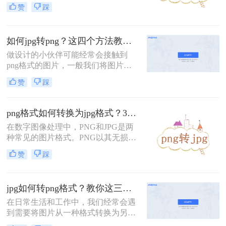
Experts Group）是两种常用的图片格
赞
踩
式。PNG以其高质量的无损压缩和支
持透明度的特性而著称，而JPG则以
其优秀的压缩率和广泛的应用范围而
如何jpg转png？这四个方法教会你！
流行。然而，在某些情况下，我们可
能需要将PNG图片转换为JPG格式。
做设计的小伙伴可能经常会接触到
那么png如何转jpg呢？以下将介绍三
png格式的图片，一般我们将图片进
种实用的PNG转JPG的方法。
行抠图处理之后直接保存的就是png
赞
踩
格式的，这种格式图片在使用的时候
背景就是透明的，但是不排除部分软
件在保存时出现混乱导致该图片在使
png格式如何转换为jpg格式？3个方法既简单又方便~！
用时仍然是JPG格式。下面分享四个
在数字图像处理中，PNG和JPG是两
如何jpg转png方法，操作简单无难
种常见的图片格式。PNG以其无损压
度，轻松将图片转换为png格式。
缩和支持透明度的特性而著称，而
赞
踩
JPG则以其高效的压缩算法和广泛的
应用领域受到青睐。然而，在某些情
况下，我们可能需要将PNG图片转换
jpg如何转png格式？教你这三种简单又实用的方法！
为JPG格式，以满足特定的需求或优
化存储。那么png格式如何转换为jpg
在日常生活和工作中，我们经常会遇
格式呢？本文将详细介绍PNG转JPG
到需要将图片从一种格式转换为另一
的几种方法，帮助您轻松实现这一转
种格式的情况。其中，将JPG格式转