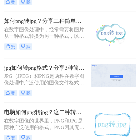
赞
踩
换过程。
换为PNG格式是比较常见的需求。
JPG和PNG是两种不同的图片格式，
它们各有特点。JPG是一种有损压缩
如何png转jpg？分享二种简单转换方法！
格式，适合保存照片等色彩丰富的图
在数字图像处理中，经常需要将图片
片；而PNG是一种无损压缩格式，支
从一种格式转换为另一种格式，以满
持透明背景，适合保存需要高质量和
足不同的需求。PNG和JPG是两种非
透明度的图片。那么jpg如何转png格
赞
踩
常常见的图片格式，它们各有优势：
式呢？本文将为您介绍几种简单有效
PNG格式支持透明背景且为无损压
的方法，帮助您轻松将JPG格式的图
缩，而JPG格式则是有损压缩，但文
片转换为PNG格式。
jpg如何转png格式？分享3种简单转换方法！
件大小通常更小，更适合网页和社交
媒体分享。本文将详细介绍如何png
JPG（JPEG）和PNG是两种在数字图
转jpg。
像处理中广泛使用的图像文件格式。
JPG以其高效的压缩算法和广泛的兼
赞
踩
容性成为存储照片和图像的首选格
式，而PNG则以其无损压缩、支持透
明度和丰富的颜色深度著称，特别适
电脑如何png转jpg？这二种转换方法一学就会！
合用于需要高质量图像和透明背景的
在数字图像的世界里，PNG和JPG是
场景。在某些情况下，我们可能需要
两种广泛使用的格式。PNG因其无损
将JPG图片转换为PNG格式，以满足
压缩和透明背景支持而受到青睐，而
特定的设计或展示需求。那么jpg如何
赞
踩