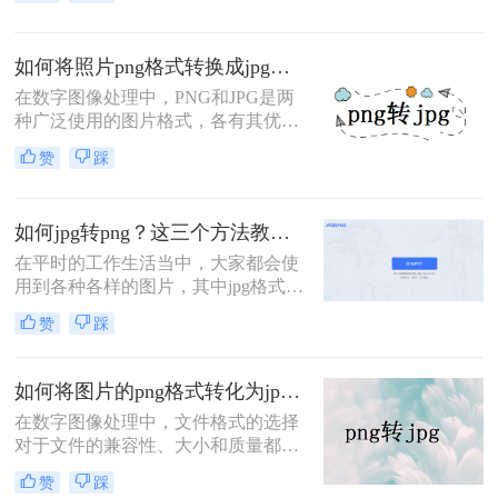
JPG则因其高效的有损压缩和广泛的
转png格式呢？本文将介绍几种实现
兼容性而流行。有时，我们可能需要
JPG到PNG转换的方法。
将PNG图像转换为JPG格式，以减小
如何将照片png格式转换成jpg格式？试试这4个方法吧!
文件大小或满足特定的使用需求。本
文将指导您电脑如何png转jpg。
在数字图像处理中，PNG和JPG是两
种广泛使用的图片格式，各有其优缺
点。PNG以其无损压缩、支持透明通
赞
踩
道和更高的色彩精度著称，而JPG则
以其高效的压缩率和较小的文件体积
受到青睐。然而，在某些情况下，我
如何jpg转png？这三个方法教会你！
们可能需要将PNG格式的照片转换为
JPG格式，以满足特定的需求或优化
在平时的工作生活当中，大家都会使
存储空间。那么如何将照片png格式
用到各种各样的图片，其中jpg格式与
转换成jpg格式呢？本文将介绍四种将
png格式都是大家平时比较常用的图
赞
踩
PNG照片转换为JPG格式的方法，帮
片格式，但是在使用图片时，可能会
助您轻松完成转换。
遇到只能上传其中某种格式的情况，
那么这时候就需要将图片转换成相应
如何将图片的png格式转化为jpg？分享3种实用转换方法！
的格式才能使用，例如当需要上传
在数字图像处理中，文件格式的选择
png格式的图片时但是手里只有jpg，
对于文件的兼容性、大小和质量都至
那么如何jpg转png呢？下面就来为大
关重要。PNG（Portable Network
家介绍三种jpg转png的方法，非常简
赞
踩
Graphics）和JPG（Joint Photographic
单使用，下面一起看一下吧。