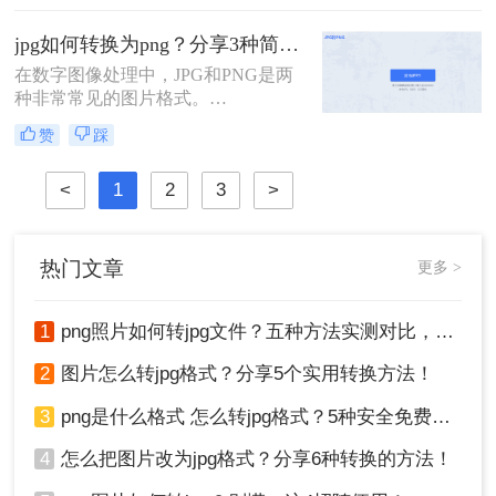
那么电脑如何把PNG改成JPG格式
呢？下面将介绍四种在电脑上将PNG
jpg如何转换为png？分享3种简单方法~！
改为JPG格式的方法，帮助您轻松完
成格式转换。
在数字图像处理中，JPG和PNG是两
种非常常见的图片格式。
JPG（JPEG）是一种有损压缩格式，
赞
踩
适用于存储和显示摄影图片，而PNG
则是一种无损压缩格式，支持透明
<
1
2
3
>
度，常用于网页和图标设计。有时，
您可能需要将JPG图片转换为PNG格
式，以满足特定的需求。那么jpg如何
转换为png呢？下面，我们将介绍几
热门文章
更多 >
种简单的方法来实现JPG到PNG的转
换。
1
png照片如何转jpg文件？五种方法实测对比，附各场景最优选!！
2
图片怎么转jpg格式？分享5个实用转换方法！
3
png是什么格式 怎么转jpg格式？5种安全免费转换方法全解析！
4
怎么把图片改为jpg格式？分享6种转换的方法！