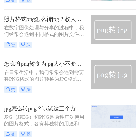
赞
踩
做，如果没有安装，那就用ps了。图
将为您介绍二种简便的方法。
片格式转换其实也可以在线转换，下
面我就为你介绍png格式图片转成jpg
照片格式png怎么转jpg？教大家三种简单的方法！
格式怎么转方法。一起来看看吧。
在数字图像处理与分享的过程中，我
们经常会遇到不同格式的图片文件，
其中PNG和JPG是最为常见的两种。
赞
踩
PNG（Portable Network Graphics）以
其无损压缩、支持透明背景等特性而
受到青睐，而JPG（Joint Photographic
怎么将png转变为jpg大小不变？今天教会你4个方法！
Experts Group）则因其较高的压缩比
在日常生活中，我们常常会遇到需要
和广泛的兼容性成为网络传输和打印
将PNG格式的图片转换为JPG格式的
的首选格式
情况。PNG和JPG是常见的图片格
赞
踩
式，两者在特点和用途上有所不同。
PNG格式具有无损压缩和支持透明度
等优势，适合用于保存图标、图形及
jpg怎么转png？试试这三个方法吧!！
logo等；而JPG格式则以有损压缩为
JPG（JPEG）和PNG是两种广泛使用
主，适合用于保存照片、生活场景
的图片格式，各有其独特的用途和优
等。那么怎么将png转变为jpg大小不
点。JPG以其高效的文件压缩和相对
变呢？
赞
踩
较好的图像质量而受到欢迎，而PNG