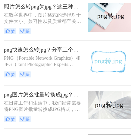
损压缩特性，广泛应用于网页和摄影
照片怎么转png为jpg？这三种方法快速搞定转换！
领域，因为它能在保持较好图像质量
在数字世界中，图片格式的选择对于
的同时减小文件大小。那么png怎么
文件大小、兼容性以及质量都至关重
转jpg格式照片呢？，以下是一些方法
要。PNG（Portable Network
和步骤。
赞
踩
Graphics）和JPG（Joint Photographic
Experts Group）是两种最常用的图片
格式，各有其特点。PNG格式以其无
png快速怎么转jpg？分享二个高效的方法！
损压缩和透明背景支持而闻名，而
PNG（Portable Network Graphics）和
JPG则以较小的文件尺寸和广泛的兼
JPG（Joint Photographic Experts
容性在网页和社交媒体上广受欢迎。
Group）是两种常见的图片格式，各
因此，在某些情况下，您可能需要将
赞
踩
自具有不同的特点和适用场景。PNG
PNG格式的照片转换为JPG格式。那
格式以其无损压缩、支持透明背景和
么照片怎么转png为jpg呢？以下是几
丰富的颜色层次而受到青睐，而JPG
种实现这一转换的方法。
png图片怎么批量转换成jpg？这三种方法快速搞定转换！
格式则因其压缩率高、占用空间小而
广泛用于存储照片和图像。在某些情
在日常工作和生活中，我们经常需要
况下，我们可能需要将PNG图片快速
将PNG图片批量转换成JPG格式，以
转换为JPG格式，以满足特定的需
满足不同的使用需求。JPG格式具有
赞
踩
求。那么png快速怎么转jpg呢？本文
更好的压缩效果和兼容性，因此在一
将介绍两种将PNG快速转为JPG的方
些场合下更为常用。那么png图片怎
法。
么批量转换成jpg呢？本文将介绍三种