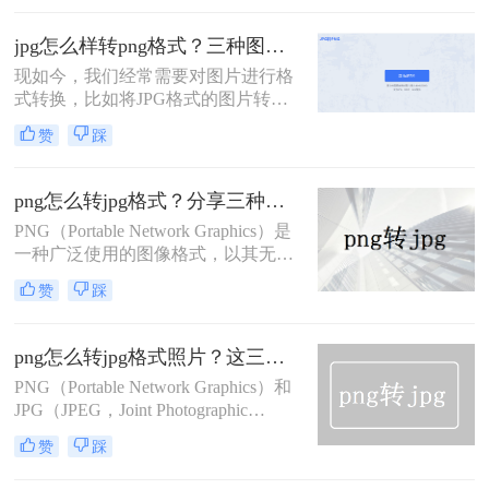
则因其支持透明度和无损压缩而受到
青睐。有时，你可能需要将JPG图片
jpg怎么样转png格式？三种图片格式转换的方法交给你！
转换为PNG格式，以保留透明度或追
现如今，我们经常需要对图片进行格
求无损压缩。那么jpg怎么转png呢？
式转换，比如将JPG格式的图片转换
下面，我们将介绍几种将JPG转换为
为PNG格式。PNG格式相对于JPG格
PNG格式的方法。
赞
踩
式更加适合图像保存。那么，jpg怎么
样转png格式呢？在本文中，我们将
详细介绍这一过程，教会您如何轻松
png怎么转jpg格式？分享三种图片格式转换方法！
地将JPG图片转换为PNG格式。
PNG（Portable Network Graphics）是
一种广泛使用的图像格式，以其无损
压缩和支持透明度的特点而闻名。而
赞
踩
JPG（JPEG）则是一种常用的有损压
缩格式，适用于存储和分享色彩丰富
但细节要求不高的图片。有时，我们
png怎么转jpg格式照片？这三个方法需要了解！
可能需要将PNG格式的图片转换为
PNG（Portable Network Graphics）和
JPG格式，以减小文件大小、提高兼
JPG（JPEG，Joint Photographic
容性或便于网络分享。那么png怎么
Experts Group）是两种广泛使用的图
转jpg格式呢？下面，我们将介绍几种
赞
踩
片格式。PNG通常用于需要透明背景
简单的方法来实现PNG到JPG的转
或无损压缩的情况，而JPG则因其有
换。