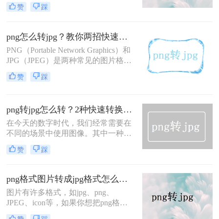
上传、文件过大！本文权威解析PNG
赞
踩
格式本质，详解PNG转JPG的5种安全
方法（含Win11/Mac/手机全平台），3
分钟完成转换，100%保留画质！拒绝
png怎么转jpg？教你两招快速转格式！
病毒工具，只推荐微软/苹果认证方
PNG（Portable Network Graphics）和
案，解决图片格式转换核心痛点。
JPG（JPEG）是两种常见的图片格
式，各有其特点。PNG通常用于需要
赞
踩
保留透明背景或无损压缩的场合，而
JPG则广泛应用于需要高效压缩且对
质量有一定要求的场景。有时，你可
png转jpg怎么转？2种快速转换的方法分享~
能需要将PNG图片转换为JPG格式，
以适应特定的需求或优化文件大小。
在今天的数字时代，我们经常需要在
那么png怎么转jpg呢？下面，我们将
不同的场景中使用图像。其中一种常
介绍几种将PNG转换为JPG格式的方
见的图像格式是PNG（便携式网络图
赞
踩
法。
形），它是一种无损的格式，适用于
保留图像的高质量。然而，在某些情
况下，我们可能需要将PNG图像转换
png格式图片转成jpg格式怎么转？转换方法有三种！
为JPG（Joint Photographic Experts
图片有许多格式，如jpg、png、
Group）格式，因为JPG格式具有较小
JPEG、icon等，如果你想把png格式
的文件大小，更适合在网站上加载和
图片转成jpg格式，很多人都会用ps来
共享。那么png转jpg怎么转​呢？本文