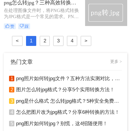
png怎么转jpg？三种高效转换方法详解分享！
PNG图片批量转换成JPG的方法，帮
在处理图像文件时，将PNG格式转换
助读者高效地完成这一任务。
为JPG格式是一个常见的需求。PNG
格式以其无损压缩和高质量特性而受
赞
踩
到青睐，但JPG格式在压缩效率和文
件大小方面更具优势，特别适用于网
<
1
2
3
4
>
络传输和存储。那么png怎么转jpg
呢？本文将介绍三种将PNG转换为
JPG的实用方法。
热门文章
更多 >
1
png照片如何转jpg文件？五种方法实测对比，附各场景最优选!！
2
图片怎么转jpg格式？分享5个实用转换方法！
3
png是什么格式 怎么转jpg格式？5种安全免费转换方法全解析！
4
怎么把图片改为jpg格式？分享6种转换的方法！
5
png图片如何转jpg？别慌，这4招随便用！