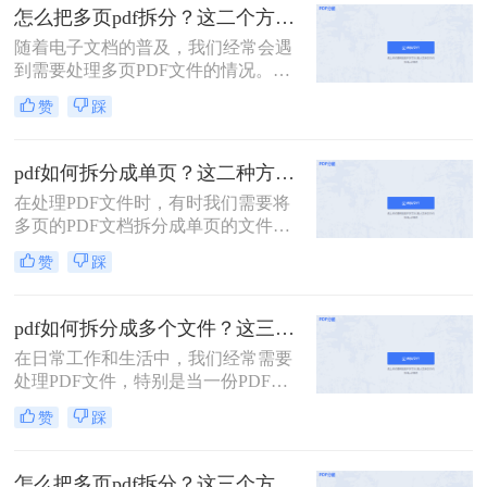
面，我将详细介绍怎么把一个大的pdf
怎么把多页pdf拆分？这二个方法教你轻松拆分！
拆分。
随着电子文档的普及，我们经常会遇
到需要处理多页PDF文件的情况。无
论是为了方便阅读或编辑，还是为了
赞
踩
分发文件，拆分PDF文件都是一个很
有用的技能。那么怎么把多页PDF拆
分呢？在本文中，我们将介绍一些简
pdf如何拆分成单页？这二种方法可以有效解决你的问题！
单而有效的方法，帮助你快速拆分多
在处理PDF文件时，有时我们需要将
页PDF文件。
多页的PDF文档拆分成单页的文件，
以便于单独查看、编辑或分享。那么
赞
踩
PDF如何拆分成单页呢？下面将详细
介绍几种常用的方法来实现PDF拆分
成单页文件。
pdf如何拆分成多个文件？这三种方法教你轻松拆分！
在日常工作和生活中，我们经常需要
处理PDF文件，特别是当一份PDF文
件内容过多，需要拆分成多个文件以
赞
踩
便分享、打印或存储时。本文将详细
介绍pdf如何拆分成多个文件，包括使
用在线工具、专业软件以及操作系统
怎么把多页pdf拆分？这三个方法教你轻松拆分！