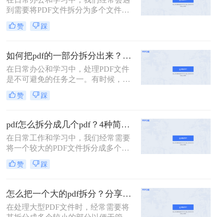
件的处理难题。
到需要将PDF文件拆分为多个文件的
需求。无论是为了方便分享、减小文
赞
踩
件大小，还是为了将不同章节或内容
分类管理，拆分PDF文件是一项非常
有用的技能。那么PDF文件如何拆分
如何把pdf的一部分拆分出来？这3种分割方法很简单！
成多个文件呢？本文将介绍三种常用
在日常办公和学习中，处理PDF文件
的方法，帮助你轻松拆分PDF文件。
是不可避免的任务之一。有时候，我
们需要从一份PDF文件中提取出某一
赞
踩
部分内容，以便与他人分享或用于其
他用途。那么如何把pdf的一部分拆分
出来呢？本文将介绍三种将PDF的一
pdf怎么拆分成几个pdf？4种简单方法分享~
部分拆分出来的方法。
在日常工作和学习中，我们经常需要
将一个较大的PDF文件拆分成多个较
小的PDF文件，以便于管理和分享。
赞
踩
那么pdf怎么拆分成几个pdf呢？以下
将详细介绍几种常用的PDF拆分方
法，帮助用户轻松完成拆分任务。
怎么把一个大的pdf拆分？分享三种分割文件的方法！
在处理大型PDF文件时，经常需要将