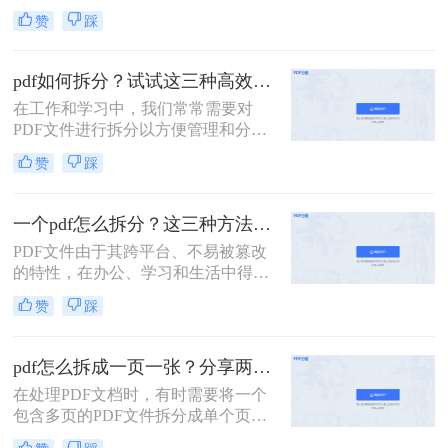
要将一个大的PDF文档拆分成多个小
赞
踩
部分，以便于阅读、编辑或共享。那
么如何拆分pdf呢？本文将介绍两种简
单实用的PDF拆分方法。
pdf如何拆分？试试这三种高效靠谱拆分方法!
在工作和学习中，我们常常需要对
PDF文件进行拆分以方便管理和分
享。无论是为了减少文件大小以便于
赞
踩
传输，还是为了提取特定页面用于报
告或演示，掌握几种有效的PDF拆分
技巧都是非常有帮助的。那么pdf如何
一个pdf怎么拆分？这三种方法教你轻松拆分！
拆分呢？本文将介绍三种简单且实用
PDF文件由于其跨平台、不易被篡改
的方法来拆分PDF文件。
的特性，在办公、学习和生活中得到
了广泛的应用。然而，有时候一个大
赞
踩
型的PDF文件可能包含多个章节或不
同的内容部分，这时就需要我们将其
拆分成多个小文件，以便更好地管理
pdf怎么拆成一页一张？分享两种常用的拆分方法！
和使用。那么一个PDF怎么拆分呢？
在处理PDF文档时，有时需要将一个
本文将介绍三种拆分PDF文件的方
包含多页的PDF文件拆分成单个页面
法，帮助读者轻松实现PDF的拆分操
的PDF文件。那么pdf怎么拆成一页一
作。