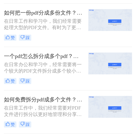
面进行编辑，掌握PDF拆分技巧是非
常有用的。那么一个pdf怎么拆分成好
如何把一份pdf分成多份文件？这3种拆分小妙招了解下！
几个呢？本文将详细介绍两种常见的
在日常工作和学习中，我们经常需要
PDF拆分方法。
处理大型的PDF文件。有时为了更便
于查阅或分享，我们可能需要将这些
赞
踩
文件拆分成多个小部分。那么如何把
一份pdf分成多份文件呢？本文将介绍
三种高效的PDF文件拆分方法，帮助
一个pdf怎么拆分成多个pdf？教你3招轻松拆分！
您轻松完成文件拆分任务。
在日常办公和学习中，经常需要将一
个较大的PDF文件拆分成多个较小的
PDF文件，以便于分享、管理或打
赞
踩
印。那么一个pdf怎么拆分成多个pdf
呢？本文将介绍三种将一个PDF拆分
成多个PDF文件的实用方法。
如何免费拆分pdf成多个文件？这三种方法很好用！
在日常工作中，我们经常需要对PDF
文件进行拆分以更好地管理和分享文
档。对于那些希望免费完成这项任务
赞
踩
的用户来说，有多种选择可以实现这
一目标。那么如何免费拆分pdf成多个