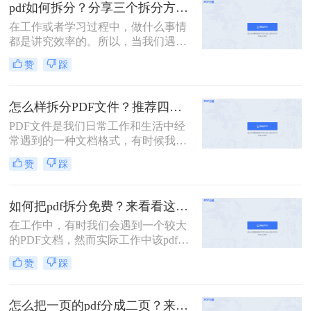
的PDF文件，它可能是一本完整的电
pdf如何拆分？分享三个拆分方法！
子书、一份合并的财务报表，或是一
在工作或者学习过程中，做什么事情
次会议的所有记录。此时，如何从中
都是讲究效率的。所以，当我们遇到
精准、快速地提取出我们需要的部
内容又多篇幅又长的PDF文件时，根
分，就成了一个亟待解决的问
赞
踩
本来不及花太多时间去仔细阅读，这
题。“拆分PDF”这项技能，因此变得
个时候我们就应该把PDF文件拆分成
至关重要。
多个文件以便我们快速查阅。那么有
怎么样拆分PDF文件？推荐四个拆分PDF方法！
没有更加简便高效的方法可以让我们
PDF文件是我们日常工作和生活中经
实现这一操作呢？今天我就推荐三个
常遇到的一种文档格式，有时候我们
实用的方法来教你pdf如何拆分，让你
需要对PDF文件进行拆分，以便更好
快速提高文件处理效率。
赞
踩
地管理和处理。本文将为您详细介绍
怎么样拆分pdf文件，方便您的文档管
理和使用。
如何把pdf拆分免费？来看看这2个PDF拆分方法！
在工作中，有时我们会遇到一个较大
的PDF文档，然而实际工作中该pdf文
档的内容是分模块处理的。这时我们
赞
踩
就可以使用PDF拆分功能，将整个
PDF文档按照工作需要拆分成多个pdf
文档，方便工作中文档的传输处理和
怎么把一页的pdf分成二页？来看看这3个PDF拆分方法！