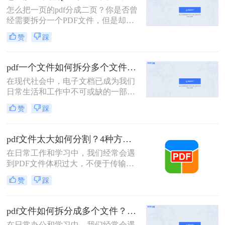
重要内容的查找。下面我们就将介绍
怎么把一页的pdf分成二页？你是否曾
如何把pdf拆分免费方法，希望能给读
经需要拆分一个PDF文件，但是却不
者的工作带来方便。
知道该如何下手？PDF是一种常用的
赞
踩
文件格式，但是在某些情况下，我们
需要将其拆分成多个部分。本文将介
绍几种简单的方法，帮助你轻松拆分
pdf一个文件如何拆分多个文件？教你4招高效又简单！
PDF文件。
在现代社会中，电子文档已成为我们
日常生活和工作中不可或缺的一部
分。而PDF文件是最常见和流行的电
赞
踩
子文档格式之一。但有时我们可能会
遇到这样的情况：我们需要将一个大
型的PDF文件拆分成多个小文件，以
pdf文件太大如何分割？4种方法教你如何快速拆分！
便更方便地阅读、共享或打印。 那
在日常工作和学习中，我们经常会遇
么，pdf一个文件如何拆分多个文件
到PDF文件体积过大，不便于传输或
呢？下面我将为您详细介绍几种简单
管理的情况。此时，将PDF文件分割
有效的方法。
赞
踩
成多个较小的文件就显得尤为重要。
那么pdf文件太大如何分割呢？以下将
详细介绍几种常用的PDF文件分割方
pdf文件如何拆分成多个文件？这三种方法教你轻松拆分！
法，帮助用户轻松应对大体积PDF文
在日常办公和学习中，我们经常会遇