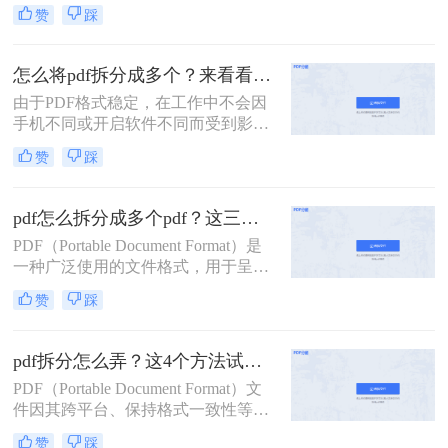
要，我们可能希望将一个较大的PDF
赞
踩
文件拆分成几个较小的部分。那么如
何将一个pdf拆成两部分呢？以下是一
些常用的方法，帮助您轻松实现将一
怎么将pdf拆分成多个？来看看这几个PDF拆分方法！
个PDF拆成两部分的目标。
由于PDF格式稳定，在工作中不会因
手机不同或开启软件不同而受到影
响，因此我们经常使用PDF来传输文
赞
踩
件。但是，经常会遇到一种情况，需
要发送给他人的内容只是文件中的一
部分内容，有些内容并不方便给他人
pdf怎么拆分成多个pdf？这三种方法教你轻松拆分！
看。因此，此时最好的办法就是把它
PDF（Portable Document Format）是
拆分。所以，怎么将pdf拆分成多个
一种广泛使用的文件格式，用于呈现
呢？以下是3种有用的PDF拆分方法，
文档，因为它可以保持原始文档的格
一起来看看吧。
赞
踩
式和布局，不受操作系统、软件或硬
件的影响。然而，有时我们可能需要
将一个大型PDF文件拆分成多个较小
pdf拆分怎么弄？这4个方法试试看吧！
的PDF文件，以便于传输、编辑或阅
PDF（Portable Document Format）文
读。那么pdf怎么拆分成多个pdf呢？
件因其跨平台、保持格式一致性等特
本文将介绍三种拆分PDF的方法，并
点，在办公和学习中得到了广泛应
提供一些实用技巧。
赞
踩