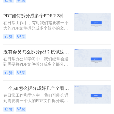
赞
踩
张呢？本文将介绍两种常用的拆分
PDF的方法。
PDF如何拆分成多个PDF？2种高效方法详解分享
在日常工作中，有时我们需要将一个
大的PDF文件拆分成多个较小的文
件，以便更好地管理和使用。无论是
赞
踩
为了便于共享、减少文件大小还是针
对特定页面进行编辑，掌握PDF拆分
技巧都是非常有用的。那么PDF如何
没有会员怎么拆分pdf？试试这二种拆分方法！
拆分成多个PDF呢？本文将介绍两种
在日常办公和学习中，我们经常会遇
简单且高效的PDF拆分方法。
到需要将PDF文件拆分成多个部分的
情况。然而，许多PDF处理工具都需
赞
踩
要会员权限才能使用拆分功能。那么
没有会员怎么拆分pdf呢？本文将介绍
两种无需会员权限即可拆分PDF的方
一个pdf怎么拆分成好几个？看看下面的二种方法！
法，帮助您轻松应对这一需求。
在日常工作和学习中，我们可能会遇
到需要将一个大的PDF文件拆分成多
个较小文件的情况。例如，为了便于
赞
踩
共享、减少文件大小或是针对特定页