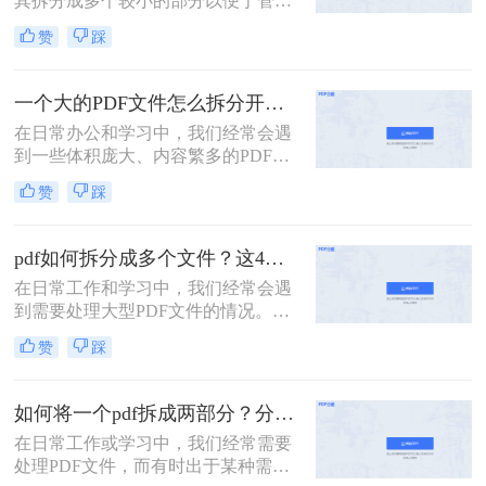
其拆分成多个较小的部分以便于管
理、分享或分别处理不同的章节。无
赞
踩
论是学术研究、项目管理还是日常办
公，掌握如何拆分PDF文件都是一项
非常实用的技能。以下是一篇关于怎
一个大的PDF文件怎么拆分开成几个文件？这三种PDF拆分方法轻松搞定！
么把一个大的pdf拆分的详细指南。
在日常办公和学习中，我们经常会遇
到一些体积庞大、内容繁多的PDF文
件。这些文件可能包含多个章节、报
赞
踩
告或文档，但出于某种需要，我们可
能需要将它们拆分成多个小文件，以
便于分享、存储或阅读。那么一个大
pdf如何拆分成多个文件？这4种方法教你轻松拆分！
的PDF文件怎么拆分开成几个文件
在日常工作和学习中，我们经常会遇
呢？本文将为您介绍几种实用的方
到需要处理大型PDF文件的情况。有
法，帮助您轻松将一个大的PDF文件
时，为了方便管理、分享或仅需要文
拆分成多个文件。
赞
踩
件中的某一部分内容，我们需要将
PDF拆分成多个单独的文件。那么pdf
如何拆分成多个文件呢？本文将详细
如何将一个pdf拆成两部分？分享这三个轻松拆分方法！
介绍几种常用的PDF拆分方法，帮助
在日常工作或学习中，我们经常需要
您轻松实现PDF文件的分割。
处理PDF文件，而有时出于某种需