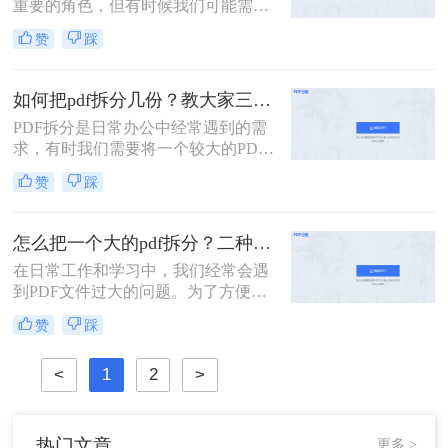
重要的角色，但有时候我们可能需要
将一个较大的PDF文件拆分成多个小
赞
踩
文件，以便更好地管理和使用。那么
PDF文件怎么拆分成多个文件呢？下
面将介绍三种实用的方法，帮助你轻
如何把pdf拆分几份？教大家三种方法！
松实现PDF文件的拆分。
PDF拆分是日常办公中经常遇到的需
求，有时我们需要将一个较大的PDF
文件拆分成多个小文件，以便于分
赞
踩
享、存档或编辑。那么如何把pdf拆分
几份呢？本文将介绍三种不同的方
法，帮助你轻松将PDF文件拆分成多
怎么把一个大的pdf拆分？二种pdf拆分方法看一看！
份。
在日常工作和学习中，我们经常会遇
到PDF文件过大的问题。为了方便管
理和使用，有时需要将大型PDF文件
赞
踩
拆分成多个较小的文件。那么怎么把
一个大的pdf拆分呢？本文将为您介绍
<
1
2
>
两种实用的拆分大型PDF文件的方
法，帮助您轻松应对这一需求。
热门文章
更多 >