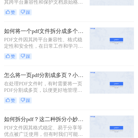
其跨平台兼容性和保护文档原始格式
的特性而被广泛使用。然而，有时候
赞
踩
为了便于查阅、管理和分享，我们可
能需要将一个较大的PDF文件拆分成
多个较小的文件。那么如何把pdf文件
如何将一个pdf文件拆分成多个？教你2招拆分pdf！
分割呢？以下是四种常用的PDF文件
PDF文件因其跨平台兼容性、格式稳
分割方法，每种方法都有其独特的优
定性和安全性，在日常工作和学习中
势和适用场景。
扮演着重要角色。然而，有时我们需
赞
踩
要将一个PDF文件拆分成多个文件，
以便更好地管理和使用。本文将介绍
两种常用的PDF拆分方法，帮助您轻
怎么将一页pdf分割成多页？小编给你分享这三种方法！
松实现PDF文件的拆分。
在处理PDF文件时，有时需要将一页
PDF分割成多页，以便更好地管理和
使用。那么怎么将一页pdf分割成多页
赞
踩
呢？本文将介绍三种实用的方法，帮
助读者轻松实现PDF页面的分割。
如何拆分pdf？这二种拆分小妙招了解下！
PDF文件因其格式稳定、易于分享等
优点被广泛使用，但有时我们可能需