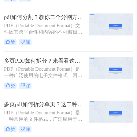
用。然而，有时我们需要将一个较大
的PDF文件拆分成多个小文件，以便
于分享、管理或打印。那么pdf拆分怎
pdf如何分割？教你二个分割方法！
么弄呢？本文将详细介绍几种常见的
PDF（Portable Document Format）文
PDF拆分方法，帮助您轻松完成PDF
件因其跨平台性和内容的不可编辑
文件的拆分工作。
性，在日常工作和学习中得到了广泛
赞
踩
应用。然而，有时我们需要将较大的
PDF文件分割成多个较小的部分，以
便于管理、传输或打印。那么pdf如何
多页PDF如何拆分？来看看这三个PDF拆分方法！
分割呢？本文将详细介绍几种PDF分
PDF（Portable Document Format）是
割的方法，帮助您轻松完成这一任
一种广泛使用的电子文件格式，因其
务。
跨平台、不易修改的特性而备受青
赞
踩
睐。然而，有时我们可能需要对一个
包含多页的PDF文件进行拆分，以便
单独处理或分享其中的某一部分。那
多页pdf如何拆分单页？这二种方法可以有效解决你的问题！
么多页pdf如何拆分呢？本文将详细介
PDF（Portable Document Format）是
绍几种拆分多页PDF的方法，帮助读
一种常用的文件格式，广泛应用于文
者轻松应对这一需求。
档分享、电子书、合同签署等领域。
赞
踩
然而，有时我们可能需要将一个包含