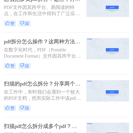
自带功能的方法。
PDF文件因其跨平台、易阅读的特
点，在工作和生活中得到了广泛应
用。然而，有时我们需要将多页的
赞
踩
PDF文件拆分成单独页面或多个部
分，以便更好地管理和使用。那么怎
么把多页pdf拆分呢？本文将介绍三种
pdf拆分怎么操作？这两种方法简单好用！
拆分多页PDF文件的实用方法，帮助
在数字化时代，PDF（Portable
您轻松应对各种拆分需求。
Document Format）文件因其跨平台兼
容性和内容稳定性而广受欢迎。然
赞
踩
而，有时我们需要对大型PDF文件进
行拆分，以提取其中某些部分或将其
分割成更小的单元，以便于管理、分
扫描的pdf怎么拆分？分享两个实用拆分的方法！
享或编辑。那么PDF拆分怎么操作
在工作中，有时我们会遇到一个较大
呢？本文将为您介绍几种常见的PDF
的PDF文档，然而实际工作中该pdf文
拆分方法，帮助您轻松完成这项任
档的内容是分模块处理的。这时我们
务。
赞
踩
就可以使用PDF拆分功能，将整个
PDF文档按照工作需要拆分成多个pdf
文档，方便工作中文档的传输处理和
扫描pdf怎么拆分成多个pdf？这三种PDF拆分方法轻松搞定！
重要内容的查找。下面我们就将介绍