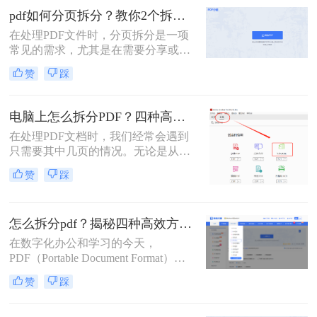
文件呢？本文将介绍三种无需付费即
pdf如何分页拆分？教你2个拆分方法！
可使用的PDF拆分方法。
在处理PDF文件时，分页拆分是一项
常见的需求，尤其是在需要分享或打
印部分页面时。那么pdf如何分页拆分
赞
踩
呢？本文将介绍两种分页拆分PDF的
方法，帮助您高效地完成PDF分页拆
分任务。
电脑上怎么拆分PDF？四种高效方法详解！
在处理PDF文档时，我们经常会遇到
只需要其中几页的情况。无论是从一
份庞大的报告中提取关键章节，还是
赞
踩
将扫描合并的发票重新分开，“拆分
PDF” 都是一项高频且核心的需求。
与其将整个文件发送给别人或打印所
怎么拆分pdf？揭秘四种高效方法，总有一款适合你！
有页面，不如精准地提取所需部分，
这样既高效又专业。
在数字化办公和学习的今天，
PDF（Portable Document Format）因
其跨平台、格式固定的特性，已成为
赞
踩
我们日常工作中最常用的文件格式之
一。我们常常会收到或拥有一个庞大