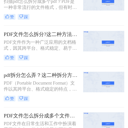
扫描pdf怎么拆分成多个pdf？PDF是
扫描的pdf怎么拆分方法，希望能给读
一种非常流行的文件格式，但有时候
者的工作带来方便。
我们需要将一个大的PDF文件拆分成
赞
踩
多个小的文件，以便于管理和分享。
本文将介绍一些拆分PDF文件的方
法。
PDF文件怎么拆分?这二种方法教你轻松拆分!
PDF文件作为一种广泛应用的文档格
式，因其跨平台、格式稳定、易于打
印等优点，在办公、学习等领域得到
赞
踩
了广泛的使用。然而，有时我们可能
需要对PDF文件进行拆分，以便更好
地管理和使用其中的内容。那么PDF
pdf拆分怎么弄？这二种拆分方法看看！
文件怎么拆分呢？本文将详细介绍
PDF（Portable Document Format）文
PDF文件拆分的方法和步骤，帮助读
件以其跨平台、格式稳定的特点，在
者轻松实现PDF文件的拆分操作。
办公、学习等领域得到了广泛应用。
赞
踩
然而，有时我们需要对PDF文件进行
拆分，以便更好地管理和使用其中的
内容。本文将详细介绍pdf拆分怎么弄
PDF文件怎么拆分成多个文件？看看这三种拆分方法！
的方法，帮助读者轻松完成这一操
PDF文件在日常生活和工作中扮演着
作。