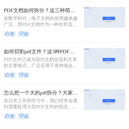
多页的PDF文件拆分成多个单独的单
页PDF文件，以便于更灵活地管理和
PDF文档如何拆分？这三种简单方法可以学习！
使用。那么多页pdf如何拆分单页呢？
在数字时代，电子文档的使用越来越
本文将详细介绍几种拆分多页PDF为
广泛。而PDF文档作为一种非常流行
单页PDF的方法，帮助读者轻松应对
的电子文档格式，常常用于存储和传
这一需求。
赞
踩
输各种类型的文件。然而，有时候我
们可能只需要其中的一部分内容，这
时候就需要将PDF文档拆分为多个部
如何切割pdf文件？这3种PDF分割方法很简单!
分。本文将介绍PDF文档如何拆分，
PDF文件已成为现代文档交流和共享
并提供了几种实用的方法。
的主要格式，广泛应用于各种场合，
如商务、教育、科研等。但是，PDF
赞
踩
文件通常比较大，内容较多，如果需
要查找或编辑其中的某一部分内容，
往往会比较麻烦。为了解决这些问
怎么把一个大的pdf拆分？大家试试这二种常用方法！
题，我们需要一款方便易用的PDF文
在日常工作和学习中，我们经常会遇
件切割工具。那么如何切割pdf文件？
到需要处理大型PDF文件的情况。当
一个工具轻松搞定！一起来看看吧。
这些文件过于庞大，包含多个章节或
赞
踩
页面时，我们可能会希望将其拆分成
多个小文件以便于管理和使用。下