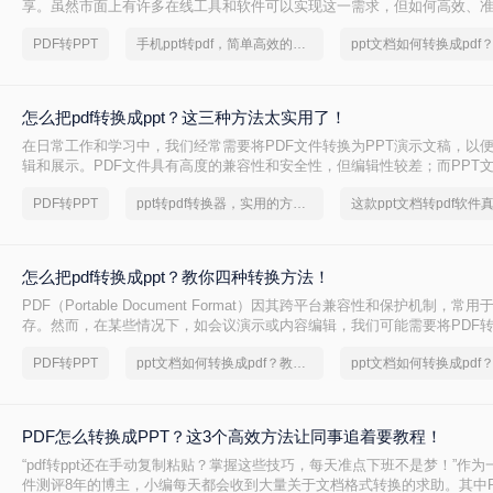
享。虽然市面上有许多在线工具和软件可以实现这一需求，但如何高效、
仍然是许多人心中的难题。那么pdf怎么转ppt呢？本文将为您详细介绍两种P
PDF转PPT
手机ppt转pdf，简单高效的转换方法
法及其优缺点，帮助您轻松应对各种转换场景。
怎么把pdf转换成ppt？这三种方法太实用了！
在日常工作和学习中，我们经常需要将PDF文件转换为PPT演示文稿，以
辑和展示。PDF文件具有高度的兼容性和安全性，但编辑性较差；而PPT
画和过渡效果，便于修改和重新组织内容。那么怎么把pdf转换成ppt呢？
PDF转PPT
ppt转pdf转换器，实用的方法来了
PDF转换为PPT的高效方法。
怎么把pdf转换成ppt？教你四种转换方法！
PDF（Portable Document Format）因其跨平台兼容性和保护机制，
存。然而，在某些情况下，如会议演示或内容编辑，我们可能需要将PDF
PPT（PowerPoint）格式。那么怎么把pdf转换成ppt呢？本文将介绍四种将
PDF转PPT
ppt文档如何转换成pdf？教你一个小技巧
的方法。
PDF怎么转换成PPT？这3个高效方法让同事追着要教程！
“pdf转ppt还在手动复制粘贴？掌握这些技巧，每天准点下班不是梦！”作
件测评8年的博主，小编每天都会收到大量关于文档格式转换的求助。其中PD