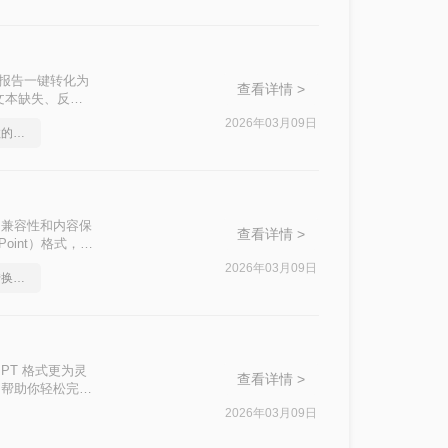
F报告一键转化为
查看详情 >
文本缺失、反复
2026年03月09日
手机ppt转pdf，简单高效的转换方法
跨平台兼容性和内容保
查看详情 >
oint）格式，以
高效将PDF转换
2026年03月09日
ppt怎么转pdf，很棒的转换方法
PT 格式更为灵
查看详情 >
法，帮助你轻松完成
2026年03月09日