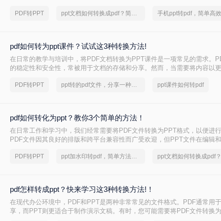
求尤为突出——无论是职场人的项目汇报、自媒体人的课件制作，还是学
PDF转PPT
ppt文档如何转换成pdf？简单高效的恢复方法
pdf如何转为ppt课件？试试这3种转换方法!
在日常的教学与培训中，将PDF文档转换为PPT课件是一项常见的需求。P
的稳定性和安全性，常被用于文档的存储和分享。然而，当需要将内容以
式展示时，PPT课件则显得尤为适用。那么pdf如何转为ppt课件呢？本文将
PDF转PPT
ppt转的pdf文件，分享一种简单的方法
ppt课件如何转pdf
转换为PPT课件的方法。
pdf如何转化为ppt？教你3个简单的方法！
在日常工作和学习中，我们经常需要将PDF文件转换为PPT格式，以便进
PDF文件因其良好的排版和跨平台兼容性而广受欢迎，但PPT文件在编辑
势。那么pdf如何转化为ppt呢？本文将介绍三种将PDF转化为PPT的方法。
PDF转PPT
ppt加水印转pdf，简单方法教你一招
pdf怎样转成ppt？快来学习这3种转换方法!！
在现代办公环境中，PDF和PPT是两种非常常见的文件格式。PDF通常用
享，而PPT则更适合于制作演示文稿。有时，您可能需要将PDF文件转换为
行编辑或展示。那么pdf怎样转成ppt呢？本文将详细介绍几种常用的方法