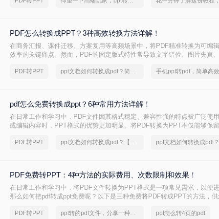
PDF转PPT
仰望一下高端玩家，ppt转换成pdf轻轻松松
PDF怎么转换成PPT？3种高效转换方法详解！
在商务汇报、课件迁移、方案复用等高频场景中，将PDF精准转换为可编辑
效率的关键痛点。然而，PDF的固定版式特性常导致文字错位、图片失真
问题。那么PDF怎么转换成PPT呢？本文严格筛选3方案，结合实测效果、
PDF转PPT
ppt文档如何转换成pdf？简单高效的恢复方法
操作，提供可落地的解决方案。
pdf怎么免费转换成ppt？6种常用方法详解！
在日常工作和学习中，PDF文件因其格式稳定、兼容性强的特点被广泛使
或编辑内容时，PPT格式的优势更加明显。将PDF转换为PPT不仅能够保
通过PPT的动态效果和交互性提升展示效果。那么pdf怎么免费转换成ppt
PDF转PPT
ppt文档如何转换成pdf？【图文详解】
绍6种免费将PDF转换为PPT的方法，帮助您高效完成文件格式转换。
PDF免费转PPT：4种方法的实际费用、次数限制和效果！
在日常工作和学习中，将PDF文件转换为PPT格式是一项常见需求，以便
那么如何把pdf转成ppt免费呢？以下是三种免费将PDF转成PPT的方法，
PDF转PPT
ppt转的pdf文件，分享一种简单的方法
ppt怎么转4页的pdf