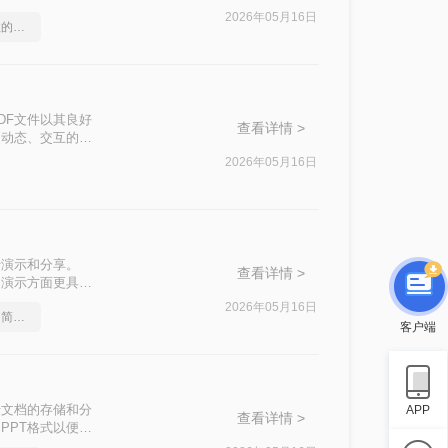
生党的答辩准备
2026年05月16日
手机ppt转pdf，简单高效的转换方法
DF文件以其良好
查看详情 >
更动态、交互的方
介绍三种将PDF
2026年05月16日
行演示和分享。
查看详情 >
和演示方面更具优
2026年05月16日
ppt文档如何转换成pdf？简单易学的方法
客户端
于文档的存储和分
APP
查看详情 >
PPT格式以便进
来完成这一任务。