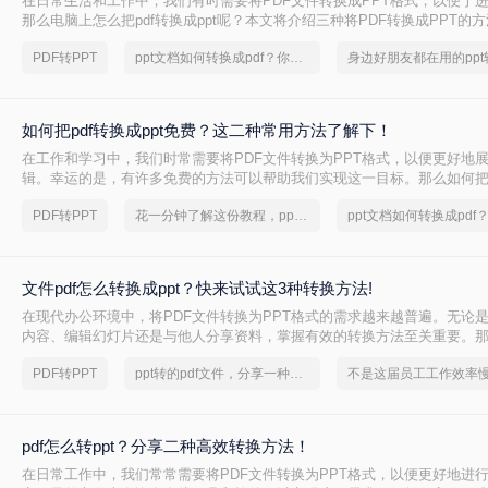
在日常生活和工作中，我们有时需要将PDF文件转换成PPT格式，以便于
那么电脑上怎么把pdf转换成ppt呢？本文将介绍三种将PDF转换成PPT的
PDF转PPT
ppt文档如何转换成pdf？你的同事都在用
如何把pdf转换成ppt免费？这二种常用方法了解下！
在工作和学习中，我们时常需要将PDF文件转换为PPT格式，以便更好地
辑。幸运的是，有许多免费的方法可以帮助我们实现这一目标。那么如何把pd
费呢？本文将介绍两种常用的免费PDF转PPT的方法。
PDF转PPT
花一分钟了解这份教程，ppt转换成pdf不再是难题
文件pdf怎么转换成ppt？快来试试这3种转换方法!
在现代办公环境中，将PDF文件转换为PPT格式的需求越来越普遍。无论
内容、编辑幻灯片还是与他人分享资料，掌握有效的转换方法至关重要。那么
转换成ppt呢？本文将详细介绍三种常见的PDF转PPT的方法
PDF转PPT
ppt转的pdf文件，分享一种简单的方法
pdf怎么转ppt？分享二种高效转换方法！
在日常工作中，我们常常需要将PDF文件转换为PPT格式，以便更好地进