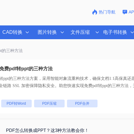
热门导航
A
CAD转换
图片转换
文件压缩
电子书转换
ppt的三种方法
费pdf转ppt的三种方法
f转ppt的三种方法
方案，采用智能对象流重构技术，确保文档1:1高保真还
持一键批量处理， 全链路 SSL 加密保障隐私安全。助您快速实现
免费pdf转ppt的三种方法
，
：
PDF转Word
PDF压缩
PDF合并
PDF怎么转换成PPT？这3种方法教会你！