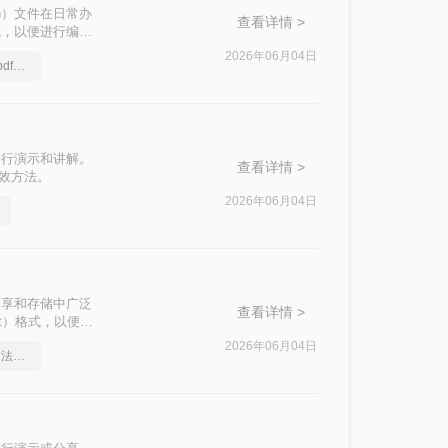
ation）文件在日常办
查看详情 >
式，以便进行编
成PPT的高效方
2026年06月04日
一分钟教会你ppt文档转pdf文件
进行演示和讲解。
查看详情 >
高效方法。
2026年06月04日
文档分享和存储中广泛
查看详情 >
nt）格式，以便进
PPT的方法。
2026年06月04日
ppt为什么转pdf，这个方法超简单