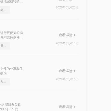
准确地完成转换，
DF转PPT的方
2026年05月26日
ppt文档如何转换成pdf？简单高效的恢复方法
便进行更便捷的编
查看详情 >
文件则支持多种动
本文将介绍三种将
2026年05月16日
这款ppt文档转pdf软件真是太好用了
常用于文件的分享和保
查看详情 >
转换为
PDF转换为PPT
2026年05月16日
ppt文档如何转换成pdf？方法详细解析
为一名深耕办公软
查看详情 >
F转PPT的需