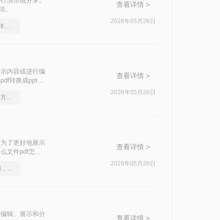
进行演示或分享。
查看详情 >
方法。
2026年05月26日
身边好朋友都在用的ppt转换成pdf软件
展示内容或进行编
查看详情 >
f转换成ppt免
2026年05月26日
ppt文档如何转换成pdf？方法详细解析
是为了更好地展示
查看详情 >
文件pdf怎么
2026年05月26日
不是这届员工工作效率慢，是你不会ppt转换成pdf这一招！
行编辑、展示和分
查看详情 >