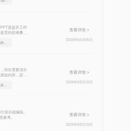
花一分钟了解这份教程，ppt转换成pdf不再是难题
PPT是提升工作
查看详情 >
、多页内容堆叠等
安全提示与细节
2026年04月06日
手机ppt转pdf，简单高效的转换方法
用，但在需要演示
查看详情 >
留原始内容，还能
呢？本文将详细介
2026年03月18日
ppt文档如何转换成pdf？步骤详解
进行演示或编辑。
查看详情 >
供您参考。
2026年03月10日