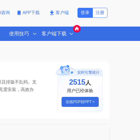
登录
注册
PI咨询
APP下载
客户端
使用技巧
客户端下载
实时引擎统计
2518
人
原且排版不乱码。支
无需安装，高效办
用户已经体验
在线PDF转PPT >