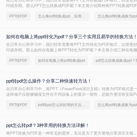
在日常办公和学习中，我们经常需要将PPT文件转换成PDF格式，以便更
印或存档。那么PPT怎么转换成PDF呢？本文将介绍两种将PPT转换成PD
PPT转PDF
怎么将pdf转换成ppt，实用方法不要错过
如何在电脑上将ppt转化为pdf？分享三个实用且易学的转换方法
在日常办公和学习中，我们经常需要将PPT文件转化为PDF格式，以便更
印或存档。那么如何在电脑上将PPT转化为PDF呢？本文将介绍三种在电脑
PDF的方法。
PPT转PDF
如何在电脑上将pdf转换成ppt
ppt转pdf怎么操作？分享二种快速转方法！
在日常办公和学习中，将PPT（PowerPoint演示文稿）转换为PDF格式
这样做不仅能够确保文件在不同设备上的显示一致性，还能方便没有安装Power
用户查看。那么ppt转pdf怎么操作呢？本文将详细介绍两种PPT转PDF的
PPT转PDF
pdf转ppt怎么转好用的方法分享
实现这一目标。
ppt怎么转pdf？3种常用的转换方法详解！
将PPT转换为PDF是一种常见的需求，无论是为了更方便地分享演示文稿