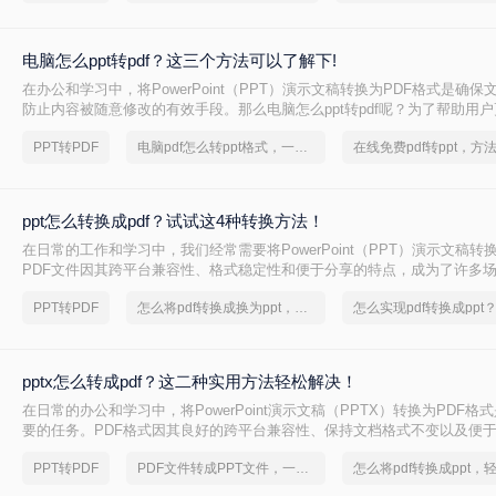
电脑怎么ppt转pdf？这三个方法可以了解下!
在办公和学习中，将PowerPoint（PPT）演示文稿转换为PDF格式是确
防止内容被随意修改的有效手段。那么电脑怎么ppt转pdf呢？为了帮助用
一任务，本文将详细介绍三种不同的PPT转PDF方法。
PPT转PDF
电脑pdf怎么转ppt格式，一分钟带你了解
ppt怎么转换成pdf？试试这4种转换方法！
在日常的工作和学习中，我们经常需要将PowerPoint（PPT）演示文稿转
PDF文件因其跨平台兼容性、格式稳定性和便于分享的特点，成为了许多
展示的首选格式。无论是为了在线分享、打印成册还是确保演示内容的格式
PPT转PDF
怎么将pdf转换成换为ppt，分享一种简单的方法
转换为PDF都是一个明智的选择。那么ppt怎么转换成pdf呢？本文将详细介
换成PDF的方法，帮助您轻松完成这一任务。
pptx怎么转成pdf？这二种实用方法轻松解决！
在日常的办公和学习中，将PowerPoint演示文稿（PPTX）转换为PDF
要的任务。PDF格式因其良好的跨平台兼容性、保持文档格式不变以及便
点，成为了许多用户首选的文件格式。本文将详细介绍pptx怎么转成pdf的
PPT转PDF
PDF文件转成PPT文件，一招轻松解决