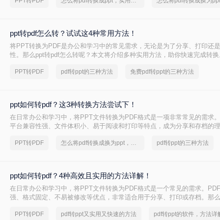
PPT转PDF
怎么将pdf转换成ppt，实用方法不要错过
ppt转pdf怎么转？试试这4种常用方法！
将PPT转换为PDF是办公和学习中的常见需求，无论是为了分享、打印还
性。那么ppt转pdf怎么转呢？本文将介绍多种实用方法，助你快速完成转换
PPT转PDF
pdf转ppt的三种方法
免费pdf转ppt的三种方法
ppt如何转pdf？这3种转换方法尝试下！
在日常办公和学习中，将PPT文件转换为PDF格式是一项非常常见的需求。
平台兼容性强、文件体积小、易于阅读和打印等特点，成为分享和存档的
ppt如何转pdf呢？本文将介绍三种将PPT转换为PDF的方法。
PPT转PDF
怎么将pdf转换成换为ppt，分享一种简单的方法
pdf转ppt的三种方法
ppt如何转pdf？4种高效且实用的方法详解！
在日常办公和学习中，将PPT文件转换为PDF格式是一个常见的需求。PD
强、格式固定、不易被修改等优点，非常适合用于分享、打印或存档。那么pp
呢？本文将介绍几种常用的PPT转PDF方法，助你轻松完成文件转换。
PPT转PDF
pdf转ppt又实用又快速的方法
pdf转ppt的软件，方法详