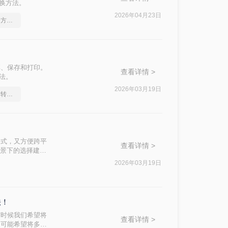
转换方法。
2026年04月23日
怎么实现pdf转换成ppt？方法详解
享、保存和打印。
查看详情 >
方法。
2026年03月19日
pdf转ppt免费破解版，转转大师帮你解决
格式，又方便跨平
查看详情 >
场景下的选择建
2026年03月19日
法！
有时候我们希望将
查看详情 >
们可能希望将多个