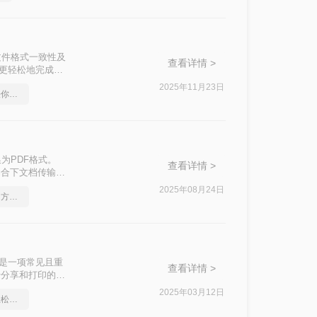
保文件格式一致性及
查看详情 >
户更轻松地完成这
2025年11月23日
在线免费pdf转ppt，方法你了解吗？
换为PDF格式。
查看详情 >
场合下文档传输和
一致性，将PPT
2025年08月24日
怎么实现pdf转换成ppt？方法详解
绍几种将PPT转
格式是一项常见且重
查看详情 >
于分享和打印的特
多种方法。
2025年03月12日
怎么将pdf转换成ppt，轻松解决烦恼