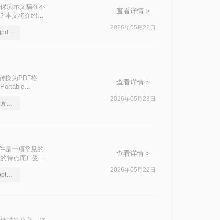
确保演示文稿在不
查看详情 >
呢？本文将介绍三
2026年05月22日
分享一个让你惊叹不已的pdf格式转ppt方法
转换为PDF格
查看详情 >
table
迎。那么pptx如
2026年05月23日
怎么实现pdf转换成ppt？方法详解
助您轻松完成转换
F文件是一项常见的
查看详情 >
印的特点而广受欢
DF文件的方法，帮
2026年05月22日
教你怎么快速pdf文件转ppt文档