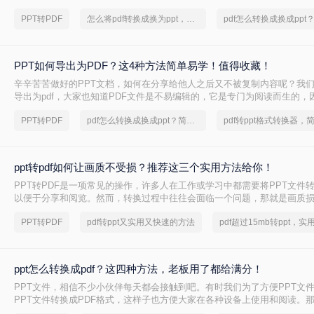
页面放在一个PDF页面中，以便节省空间和纸张。那么如何将ppt转换成pd
PPT转PDF
怎么将pdf转换成换为ppt，分享一种简单的方法
呢？在本文中，我们将介绍三种简单且高效的方法，以满足这些需求。
PPT如何导出为PDF？这4种方法简单易学！值得收藏！
辛辛苦苦做好的PPT文档，如何在分享给他人之后又不被复制内容呢？我们
导出为pdf，大家也知道PDF文件是不易编辑的，它是专门为阅读而生的，
喜欢将自己制作好的文档转换成PDF的格式，那么如何将PPT转pdf呢？
PPT转PDF
pdf怎么转换成换成ppt？简单易学的方法
ppt转pdf如何让画质不受损？推荐这三个实用方法给你！
PPT转PDF是一项常见的操作，许多人在工作或学习中都需要将PPT文件转
以便于分享和阅览。然而，转换过程中往往会面临一个问题，那就是画质
么，PPT转PDF如何让画质不受损呢？本文将从多个方面为您详细介绍PPT
PPT转PDF
pdf转ppt又实用又快速的方法
留技巧，让您的转换过程更加顺利和高效。
ppt怎么转换成pdf？这四种方法，老板用了都给满分！
PPT文件，相信不少小伙伴每天都会接触到吧。有时我们为了方便PPT文
PPT文件转换成PDF格式，这样子也方便大家在各种设备上使用和阅读。那
么转换成pdf吗？有需要进行PPT转PDF格式的小伙伴，今天我就来为你