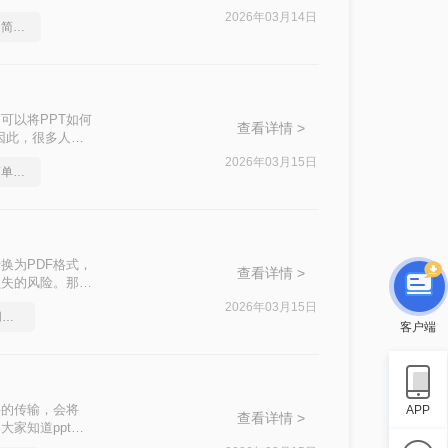
f好几张放在一页
2026年03月14日
pdf怎么转换成换成ppt？简单高效的恢复方法
可以将PPT如何
查看详情 >
因此，很多人都
下面就来看看吧。
2026年03月15日
pdf转ppt格式转换器，简单易学的方法
换为PDF格式，
查看详情 >
损失的风险。那
转PDF的画质保
2026年03月15日
pdf超过15mb转ppt，实用方法不要错过
客户端
件的传输，会将
APP
查看详情 >
大家知道ppt怎
们分享四种不错的