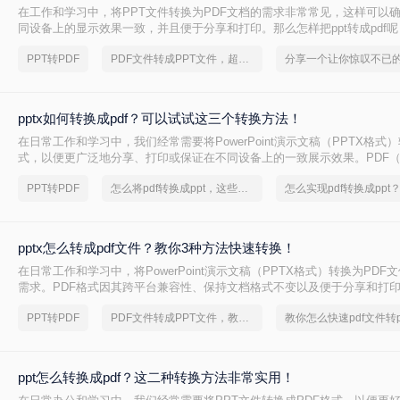
在工作和学习中，将PPT文件转换为PDF文档的需求非常常见，这样可以
同设备上的显示效果一致，并且便于分享和打印。那么怎样把ppt转成pdf
种常见的PPT转PDF方法，帮助您根据实际需求选择最合适的方式。
PPT转PDF
PDF文件转成PPT文件，超高效图文教程推荐
pptx如何转换成pdf？可以试试这三个转换方法！
在日常工作和学习中，我们经常需要将PowerPoint演示文稿（PPTX格式）
式，以便更广泛地分享、打印或保证在不同设备上的一致展示效果。PDF（Por
Document Format）因其跨平台兼容性和保持文档格式不变的特性而备受欢
PPT转PDF
怎么将pdf转换成ppt，这些方法可以帮到你
何转换成pdf呢？本文将详细介绍几种将PPTX转换为PDF的高效方法，帮
任务。
pptx怎么转成pdf文件？教你3种方法快速转换！
在日常工作和学习中，将PowerPoint演示文稿（PPTX格式）转换为PD
需求。PDF格式因其跨平台兼容性、保持文档格式不变以及便于分享和打
迎。那么pptx怎么转成pdf文件呢？本文将详细介绍几种将PPTX转换成P
PPT转PDF
PDF文件转成PPT文件，教你一个方法
助您轻松完成转换任务。
ppt怎么转换成pdf？这二种转换方法非常实用！