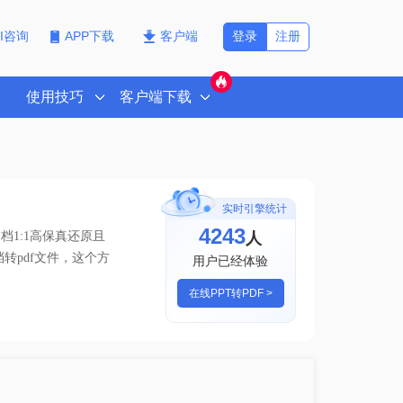
登录
注册
PI咨询
APP下载
客户端
使用技巧
客户端下载
实时引擎统计
4243
人
1:1高保真还原且
档转pdf文件，这个方
用户已经体验
在线PPT转PDF >