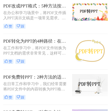
是几种常用方法的详细解析，帮助你
PDF改成PPT格式：5种方法按页面复杂度选择！
快速上手。
在办公和学习场景中，将PDF文件插
入PPT演示文稿是一项常见需求。无
论是展示报告、图表，还是分享文档
赞
踩
内容，合理选择插入方法能显著提升
演示的专业性和效率。那么PDF怎么
改成PPT呢？以下是五种常用方法的
PDF转化为PPT的4种路径：在线、客户端、插件和手动各有什么区别！
详细说明，帮助您根据需求高效完成
在工作和学习中，将PDF文件转换为
文档整合。
PPT文档的需求非常常见，这样可以
方便地进行演示和分享。那么pdf如何
赞
踩
转化为ppt呢？本文将介绍四种常见的
PDF转PPT方法，帮助您根据实际需
求选择最合适的方式。
PDF免费转PPT：2种方法的适用场景和操作差异！
在日常工作和学习中，我们经常需要
将PDF文件中的内容转换为PPT格
式，以便于演示和分享。那么PDF如
赞
踩
何转化为PPT免费呢？以下是两种免
费的方法，帮助您轻松实现PDF到
PPT的转换。