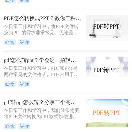
赞
踩
PDF中的内容进行编辑、演示或分享
时。那么PDF如何转换成PPT呢？本
文将介绍三种常用的PDF转PPT的方
PDF怎么转换成PPT？教你二种转换方法！
法。
在日常工作和学习中，将PDF文件转
换为PPT的需求非常常见。无论是为
了方便展示、编辑还是进一步处理，
赞
踩
掌握几种高效的PDF转PPT方法都是
非常有用的。那么PDF怎么转换成
PPT呢？本文将详细介绍两种常见的
pdf怎么转ppt？学会这三招轻松搞定转换！
PDF转PPT方法，帮助用户轻松完成
在日常工作和学习中，PDF和PPT是
文件格式转换。
两种常见的文件格式。PDF常用于文
档的查看和分享，而PPT则更多地用
赞
踩
于制作演示文稿和进行演讲。有时，
您可能希望将PDF文件转换为PPT格
式，以便进行编辑、修改或展示。那
pdf转ppt怎么转？分享三个高效转换方法！
么pdf怎么转ppt呢？本文将介绍三种
在日常工作和学习中，我们经常需要
将PDF转换为PPT的方法：使用专业
将PDF文件转换为PPT格式以便进行
的PDF转PPT软件、利用在线转换工
演示或编辑。那么pdf转ppt怎么转
具，以及手动复制粘贴内容。
赞
踩
呢？以下将介绍三种常用的pdf转ppt