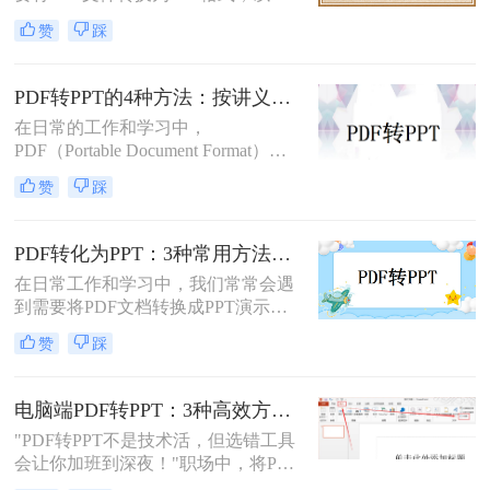
进行演示或编辑。PDF文件以其固定
赞
踩
格式和跨平台的优势而广受欢迎，但
PPT文件则提供了更强大的编辑功能
和动态展示效果。那么pdf转ppt怎么
PDF转PPT的4种方法：按讲义、合同、报告3种文件类型选！
操作呢？本文将介绍五种将PDF转换
在日常的工作和学习中，
为PPT的方法，帮助您轻松完成这一
PDF（Portable Document Format）因
任务。
其格式稳定、跨平台兼容等优点而广
赞
踩
泛应用。然而，在某些场合下，我们
可能需要将PDF中的内容转换为
PPT（PowerPoint）格式，以便进行演
PDF转化为PPT：3种常用方法在不同PPT版本下的兼容性！
示或编辑。虽然PDF到PPT的转换可
在日常工作和学习中，我们常常会遇
能不如其他格式转换那样直接，但通
到需要将PDF文档转换成PPT演示文
过一些方法和工具，我们仍然可以实
稿的情况。无论是为了更好地展示信
现这一目的。本文将详细介绍怎么把
赞
踩
息，还是为了方便编辑，掌握如何进
pdf转换成ppt的几种方法，以及相关
行这种转换都是非常有用的技能。那
的实用技巧。
么怎么将pdf转化为ppt呢？本文将介
电脑端PDF转PPT：3种高效方法的操作步骤和格式保留设置！
绍三种常用的方法来实现PDF到PPT
"PDF转PPT不是技术活，但选错工具
的转换。
会让你加班到深夜！"职场中，将PDF
报告一键转化为PPT演示文稿是高频