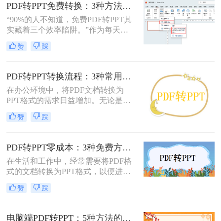
要将PDF文件转换为PPT格式，以便
PDF转PPT免费转换：3种方法的隐藏功能和效率差异！
进行编辑、修改或演示。那么pdf怎么
“90%的人不知道，免费PDF转PPT其
转换成ppt呢？本文将详细介绍几种将
实藏着三个效率陷阱。”作为每天处
PDF转换为PPT的方法，帮助您轻松
理20+份文档的办公博主，我见过太
实现文件格式的转换。
赞
踩
多人被“免费转换”的噱头坑过——要
么表格错位到需要手动重排两小时，
要么扫描版PDF转完还是图片格式，
PDF转PPT转换流程：3种常用方法的速度和精度对比！
更有甚者因为文件包含商业数据，转
在办公环境中，将PDF文档转换为
换后收到平台的“付费解锁”勒索邮
PPT格式的需求日益增加。无论是为
件。
了更好地展示信息，还是为了便于编
赞
踩
辑内容，掌握几种有效的PDF转PPT
方法都是非常有用的。那么pdf转ppt
怎么转换呢？本文将介绍三种常用的
PDF转PPT零成本：3种免费方案的实际效果和隐藏限制！
方法来实现这一转换。
在生活和工作中，经常需要将PDF格
式的文档转换为PPT格式，以便进行
演示和讲解。然而，一些专业的PDF
赞
踩
转PPT软件可能需要付费购买。那么
怎么不花钱把pdf转成ppt呢？本文将
介绍三种不需要花钱就能将PDF转换
电脑端PDF转PPT：5种方法的安装配置和操作差异！