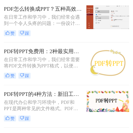
本文将详细介绍几种常用的方法。
PDF怎么转换成PPT？五种高效方法，适用不同场景全解析！
在日常工作和学习中，我们经常会遇
到一个令人头疼的问题：一份设计精
美、内容详实的PDF文档，需要被转
赞
踩
换为可编辑、可演示的
PowerPoint（PPT）文件。可能是为了
修改内容、调整逻辑，或是直接用于
PDF转PPT免费用：2种最实用的操作路径和避坑要点！
会议汇报。然而，由于PDF格式本身
在日常工作和学习中，我们经常需要
是为了稳定显示而非编辑而设计的，
将PDF文件转换为PPT格式，以便进
这项转换工作常常伴随着格式错乱、
行演示或编辑。那么怎么把pdf转换成
排版混乱、图片丢失等“车祸现场”。
赞
踩
ppt免费呢？本文将介绍两种免费将
PDF转换成PPT的方法，帮助您高效
完成转换任务。
PDF转PPT的4种方法：新旧工具对比，哪个更适合批量转换！
在现代办公和学习环境中，PDF和
PPT是两种常见的文件格式。PDF文
件因其跨平台性和不易修改性而广受
赞
踩
欢迎，而PPT则因其强大的演示功能
而备受青睐。然而，有时我们可能需