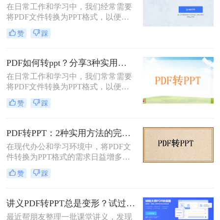
在日常工作和学习中，我们经常需要
种将PDF文档转化成PPT的实用方
将PDF文件转换为PPT格式，以便进
法。
行演示和分享。那么如何免费将pdf转
赞
踩
换成PPT呢？本文将介绍三种免费将
PDF转换成PPT的方法。
PDF如何转ppt？分享3种实用的压缩方法！
在日常工作和学习中，我们常常需要
将PDF文件转换为PPT格式，以便进
行演示或进一步编辑。PDF文件以其
赞
踩
固定格式和跨平台的优势而广受欢
迎，但PPT文件则提供了更强大的编
辑功能和动态展示效果。那么PDF如
PDF转PPT：2种实用方法的完整操作流程和格式保留对比！
何转PPT呢？本文将介绍三种将PDF
在现代办公和学习环境中，将PDF文
转换为PPT的方法，帮助您轻松完成
件转换为PPT格式的需求日益增多。
这一任务。
无论是为了更方便地编辑内容，还是
赞
踩
为了在演示文稿中更好地展示信息，
PDF转PPT都是一项非常实用的技
能。那么如何把PDF转换成PPT呢？
讲义PDF转PPT总是变形？试过这几个办法真管用！
本文将介绍两种高效的PDF转PPT方
最近帮朋友整理一批课堂讲义，发现
法，帮助您根据自己的需求选择最合