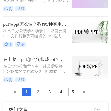
文档转换成PowerPoint（PPT）演示文
为PPT的方法，帮助您高效地完成这
稿以方便展示或编辑。那么PDF怎么
一任务。
赞
踩
转换成PPT呢？本文将介绍几种实现
这一目标的方法。
pdf转ppt怎么转？教你5种实用的方法！
在日常办公或学术场景中，常需要将
PDF文件转换为可编辑的PPT格式。
那么pdf转ppt怎么转呢？本文整理了5
赞
踩
种主流方法，从工具选择到操作细节
逐一解析，助你快速完成格式转换。
在电脑上pdf怎么转换成ppt？三招助你速转文档格式！
在日常办公和学习中，经常需要将
PDF格式的文档转换为PPT格式，以
便进行演示和讲解。那么在电脑上pdf
赞
踩
怎么转换成ppt呢？本文将介绍三种将
PDF转换成PPT的高效方法。
<
1
2
3
4
5
>
热门文章
更多 >