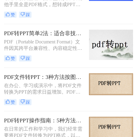
他手里全是PDF格式，想转成PPT讲
适的方式。
课用，结果试了好几个工具，不是字
赞
踩
体乱码就是排版错位，气得他差点把
电脑摔了。其实“讲义类型的pdf怎么
转ppt”这个问题，说到底要看你的
PDF转PPT简单2法：适合非技术用户的快速操作流程！
PDF是纯文字扫描件、带复杂表格的
PDF（Portable Document Format）文
课件，还是带大量图片的教案——不
件因其跨平台兼容性、内容稳定性和
同情况方法完全不同。下面我按实际
不易被篡改的特性，在文档分享、存
使用场景，把试过好用的几个方法整
赞
踩
档和打印中得到了广泛应用。然而，
理出来，不吹不黑，优缺点都说明
有时我们需要将PDF中的内容转换为
白。
PPT（PowerPoint）格式，以便进行演
PDF文件转PPT：3种方法按图文复杂度的转换精度排名！
示、编辑或团队协作。那么PDF怎么
在办公、学习或演示中，将PDF文件
转换成PPT呢？本文将介绍两种将
转换为PPT的需求日益增加。PDF格
PDF转换成PPT的方法。
式虽然适合文档共享，但若需编辑或
赞
踩
重新排版内容，转换为PPT会更灵
活。那么文件pdf怎么转换成ppt呢？
本文将介绍几种简单实用的方法，帮
PDF转PPT操作指南：5种方法的具体操作流程和参数设置！
助您高效完成转换。
在日常的工作和学习中，我们经常需
要将PDF文件转换为PPT格式，以便