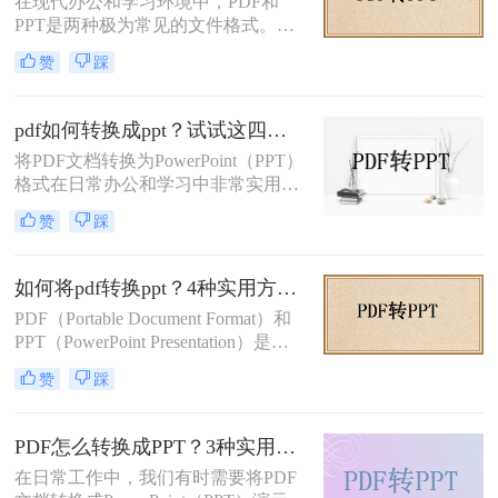
在现代办公和学习环境中，PDF和
PPT是两种极为常见的文件格式。
PDF文件因其出色的稳定性和兼容性
赞
踩
而被广泛用于文档分享和存储，而
PPT则因其强大的演示功能而备受青
睐。然而，有时我们需要将PDF转换
pdf如何转换成ppt？试试这四种常用方法！
为PPT以便进行编辑和演示。那么pdf
将PDF文档转换为PowerPoint（PPT）
转换成ppt怎么做呢？本文将详细介绍
格式在日常办公和学习中非常实用，
几种将PDF转换为PPT的方法。
特别是在需要对内容进行编辑或演示
赞
踩
时。那么pdf如何转换成ppt呢？本文
将介绍几种常见的转换方法。
如何将pdf转换ppt？4种实用方法解析！
PDF（Portable Document Format）和
PPT（PowerPoint Presentation）是两
种常见的文件格式，分别用于文档存
赞
踩
储和演示文稿制作。在某些情况下，
我们可能需要将PDF转换为PPT格
式，以便在演示文稿中使用或进行进
PDF怎么转换成PPT？3种实用方法详解！
一步编辑。那么如何将pdf转换ppt
在日常工作中，我们有时需要将PDF
呢？本文将详细介绍几种将PDF转换