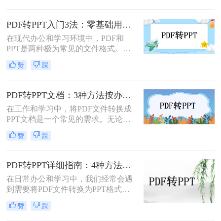
定、易于传输和打印而广受欢迎，但
它“只读”的特性也使其内容难以直接
PDF转PPT入门3法：零基础用户的操作要点和注意事项！
编辑和复用。此时，将PDF转换为可
在现代办公和学习环境中，PDF和
编辑的PPT就成了一个刚性需求。
PPT是两种极为常见的文件格式。
PDF因其固定格式的特点而受到广泛
赞
踩
欢迎，尤其适合用于合同、学术论文
等需要保持原始内容不变的文档。然
而，当这些静态内容需要被进一步编
PDF转PPT文档：3种方法按办公场景（汇报/教学/合同）选择！
辑或在公共场合展示时，将其转换为
在工作和学习中，将PDF文件转换成
PPT格式成为了一种常见的需求。那
PPT文档是一个常见的需求。无论是
么PDF如何转为PPT呢？本文将详细
为了制作演示文稿、提取内容还是重
介绍三种将PDF转换为PPT的方法，
赞
踩
新排版，掌握几种有效的转换方法都
帮助您根据自己的实际需求选择最合
是非常有用的。那么pdf如何转换成
适的方式。
ppt文档呢？本文将介绍三种常用的
PDF转PPT详细指南：4种方法的参数配置和输出效果调优！
PDF转PPT的方法，帮助您轻松完成
在日常办公和学习中，我们经常会遇
PDF到PPT的转换。
到需要将PDF文件转换为PPT格式的
情况。无论是为了便于演示还是进一
赞
踩
步编辑，掌握有效的转换方法都是必
要的。那么如何将pdf转换成ppt呢？