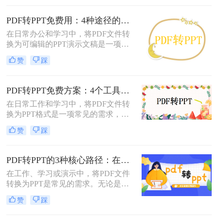
的方法，帮助您轻松实现文件格式的
转换。
PDF转PPT免费用：4种途径的转换精度和排版保留能力对比！
在日常办公和学习中，将PDF文件转
换为可编辑的PPT演示文稿是一项高
频需求。无论是需要修改过时的课
赞
踩
件、提取报告中的数据制作新方案，
还是将会议资料转化为演示文稿，快
速且免费地完成格式转换都能极大提
PDF转PPT免费方案：4个工具的文件限制和输出质量对比！
升工作效率。那么如何免费把pdf转成
在日常工作和学习中，将PDF文件转
PPT呢？
换为PPT格式是一项常见的需求，以
便更好地进行演示和分享。虽然市面
赞
踩
上有许多专业的转换软件和服务，但
并非所有用户都愿意或需要为此付
费。那么pdf如何免费转换ppt呢？以
PDF转PPT的3种核心路径：在线、软件和PPT自带的适用范围！
下将介绍四种免费将PDF转换为PPT
在工作、学习或演示中，将PDF文件
的方法，帮助用户轻松实现格式转
转换为PPT是常见的需求。无论是整
换。
合报告、课件，还是优化文档展示，
赞
踩
都需要一种高效且保留原格式的方
法。那么pdf怎么转换成ppt呢？以下