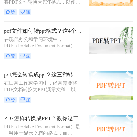
将PDF文件转换为PPT格式，以便进
行演示或编辑。那么pdf怎么转ppt免
赞
踩
费呢？虽然市面上有许多付费的转换
工具，但本文将介绍五种免费的PDF
转PPT方法，帮助你轻松实现文件格
pdf文件如何转ppt格式？这4个方法请收好！方便又好用！
式的转换。
在现代办公和学习环境中，
PDF（Portable Document Format）因
其出色的跨平台兼容性和保持文档格
赞
踩
式不变的能力而广受欢迎。然而，在
某些情况下，我们可能需要将PDF文
件中的内容转换成PPT（PowerPoint
pdf怎么转换成ppt？这三种转换方法分享给你!！
Presentation）格式，以便进行演示或
在日常工作或学习中，经常需要将
进一步编辑。那么pdf文件如何转ppt
PDF文档转换为PPT演示文稿，以便
格式呢？本文将详细介绍几种将PDF
于更好地展示和编辑内容。
文件转换为PPT格式的有效方法，帮
赞
踩
PDF（Portable Document Format）因
助您轻松应对这一需求。
其格式稳定、兼容性强而被广泛应
用，但PPT（PowerPoint）则因其动态
PDF怎样转换成PPT？教你这三种转换方法！
演示功能而备受青睐。那么pdf怎么转
PDF（Portable Document Format）是
换成ppt呢？本文将介绍三种将PDF转
一种用于显示文档的格式，而
换为PPT的高效方法，帮助您轻松完