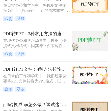
成PPT的方法。
在日常办公和学习中，将PDF文件转
换为PPT（PowerPoint）的需求非常普
遍。无论是为了制作演示文稿、分享
赞
踩
资料还是教学用途，掌握高效的PDF
转PPT方法都是非常重要的。那么电
脑pdf如何转化为ppt呢？本文将详细
PDF转PPT：3种常用方法的速度对比和适用文件类型！
介绍五种将PDF转换成PPT的方法，
在现代办公和学习场景中，PDF（便
帮助您轻松应对各种需求。
携式文档格式）因其跨平台兼容性和
内容稳定性而广泛使用。然而，在某
赞
踩
些情况下，我们可能需要将PDF文件
转换为PPT（PowerPoint演示文稿），
以便于编辑、演示或分享。那么PDF
PDF转PPT文件：4种方法按输出格式（pptx/ppt）和页数选择!
如何转ppt呢？本文将详细介绍几种常
在日常的工作和学习中，我们经常需
用的PDF转PPT的方法。
要将PDF文件转换为PPT格式，以便
进行演示或编辑。那么如何将pdf转换
赞
踩
成ppt文件呢？本文将介绍四种常用的
PDF转PPT方法。
pdf转换成ppt怎么做？试试这4个转换方法！