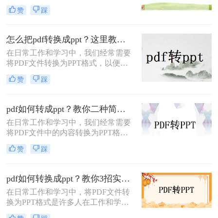
PPT（PowerPoint）是一种用于演示的
成格式转换。
赞
踩
文件格式。PDF文件常用于保存文档
的完整格式，但有时我们需要将PDF
文件转换为PPT格式以便于制作演示
怎么把pdf转换成ppt？这里教你这四种方法！
文稿。那么PDF怎样转换成PPT呢？
在日常工作和学习中，我们经常需要
在本文中，我们将介绍三种方法，以
将PDF文件转换为PPT格式，以便更
帮助您将PDF文件转换为PPT文件。
好地进行演示和编辑。那么怎么把
赞
踩
PDF转换成PPT呢？以下将介绍三种
常用的转换方法，帮助您轻松实现
PDF到PPT的转换。
pdf如何转成ppt？教你二种简单实用的转换方法!
在日常工作和学习中，我们经常需要
将PDF文件中的内容转换为PPT格
式，以便于演示和分享。那么PDF如
赞
踩
何转成PPT呢？以下是两种常用的方
法，帮助您轻松实现PDF到PPT的转
换。
pdf如何转换成ppt？教你3招实用方法轻松搞定！
在日常工作和学习中，将PDF文件转
换为PPT格式是许多人在工作和学习
中常遇到的需求，特别是当需要将