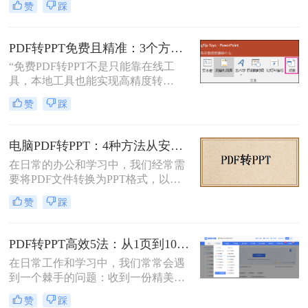
赞
踩
刚需。然而，90%的办公族曾陷入“转
换后格式错乱、文本缺失、反复返
工”的泥潭——这不是能力问题，而
PDF转PPT免费且精准：3个方法的转换精度和避坑指南！
是工具选择的致命陷阱。那么怎么在
“免费PDF转PPT不是只能靠在线工
电脑上把pdf转换成ppt呢？作为深耕
具，本地工具也能实现高精度转
电脑办公软件测评8年的博主，我亲
换”在职场办公与自媒体创作中，将
测30+工具，今天聚焦精准高效的转
赞
踩
PDF格式的报告、课件、素材转为可
换方案，帮你避开99%的坑。拒绝低
编辑的PPT，是提升工作效率的高频
效，只讲真干货。
需求。但多数人在寻找免费转换方法
电脑PDF转PPT：4种方法从安装到输出的完整对比！
时，要么遭遇操作繁琐的困境，要么
在日常的办公和学习中，我们经常需
面临转换后格式错乱、信息丢失的问
要将PDF文件转换为PPT格式，以便
题，甚至担心文件隐私泄露
更好地进行演示和编辑。那么电脑如
赞
踩
何PDF转PPT呢？以下介绍四种常见
的PDF转PPT的方法。
PDF转PPT高效5法：从1页到100页，方法选择差异很大！
在日常工作和学习中，我们常常会遇
到一个棘手的问题：收到一份精美的
PDF文件，却需要将其内容用于自己
赞
踩
的PPT演示文稿中。PDF因其格式固