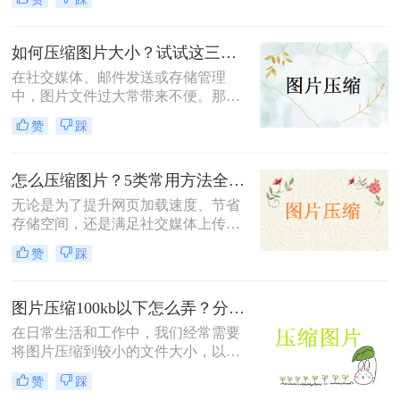
何免费压缩200k以下呢？本文将介绍
三种免费将照片压缩至200K以下的方
法。
如何压缩图片大小？试试这三种简单有效的压缩方法！
在社交媒体、邮件发送或存储管理
中，图片文件过大常带来不便。那么
如何压缩图片大小呢？本文整理了三
赞
踩
种简单有效的压缩方法，助您快速压
缩图片大小。
怎么压缩图片？5类常用方法全解析！
无论是为了提升网页加载速度、节省
存储空间，还是满足社交媒体上传限
制，图片压缩都是高频需求。那么怎
赞
踩
么压缩图片呢？本文系统梳理5类主
流方法，从零基础到专业级工具，助
你快速掌握压缩技巧。
图片压缩100kb以下怎么弄？分享4个高效压缩方法！
在日常生活和工作中，我们经常需要
将图片压缩到较小的文件大小，以便
于上传、发送或存储。将图片压缩到
赞
踩
100KB以下是一个常见的需求。那么