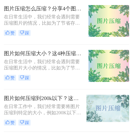
呢？本文将介绍三种压缩JPG照片大
图片压缩怎么压缩？分享4个图片压缩方法！
小的方法，旨在帮助用户根据实际需
求选择合适的压缩方式。
在日常生活中，我们经常会遇到需要
压缩图片的情况，比如为了节省存储
空间、加快网页加载速度或减少文件
赞
踩
传输时间。那么图片压缩怎么压缩
呢？本文将介绍四种压缩图片的有效
方法，帮助您轻松完成图片压缩，同
图片如何压缩大小？这4种压缩方法请务必学会！
时保持较高的图片质量。
在日常生活中，我们经常会遇到需要
压缩图片大小的情况，比如为了节省
存储空间、加快网页加载速度或减少
赞
踩
文件传输时间。那么图片如何压缩大
小呢？本文将介绍四种压缩图片大小
的有效方法，帮助您轻松完成图片压
图片如何压缩到200k以下？这三种方法简单又高效！
缩，同时保持较高的图片质量。
在日常工作中，我们经常需要将图片
压缩到特定的大小，例如200K以下，
以满足电子邮件附件、网站上传或社
赞
踩
交媒体分享的要求。那么图片如何压
缩到200k以下呢？本文将介绍三种将