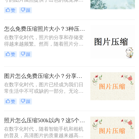
验，但也带来了存储空间占用过多、
赞
踩
网页加载速度慢以及文件传输效率低
下的问题。为了应对这些问题，掌握
图片大小压缩的方法变得尤为重要。
怎么免费压缩照片大小？3种压缩方法推荐！
那么图片大小怎么压缩呢？本文将介
在数字化时代，照片的分享和存储变
绍三种实用且高效的图片压缩方法。
得越来越频繁。然而，随着照片分辨
率的提高，文件大小也随之增加，这
赞
踩
不仅占据了大量存储空间，还在上传
或发送时导致了速度慢的问题。因
此，学会怎么免费压缩照片大小，既
图片怎么免费压缩大小？分享三种高效压缩方法！
能节省存储空间又能保证照片质量，
成为了一项重要的技能。本文将介绍
在数字化时代，图片已经成为我们日
三种实用且高效的免费照片压缩方
常生活中不可或缺的一部分。无论是
法，并详细说明其操作步骤及注意事
社交媒体的分享、网站的建设，还是
赞
踩
项。
个人的照片保存，图片的使用频率都
非常高。然而，随着拍摄和存储的图
片数量不断增加，图片的大小也在不
照片怎么压缩500k以内？这5个压缩方法推荐给你！
断膨胀，导致存储空间不足、上传速
在数字化时代，随着智能手机和相机
度慢以及加载时间延长等一系列问
的普及，高清图片的质量越来越高，
题。因此，掌握图片怎么免费压缩大