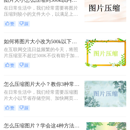
四种将照片压缩到500KB以内的方
在日常生活中，我们经常需要将图片
法。
压缩到较小的文件大小，以满足上
传、发送或存储的需求那么图片大小
赞
踩
怎么压缩到500k以内呢？本文将介绍
四种将图片压缩到500K以内的常用方
法。
如何将图片大小改为500k以下？教你2个不同平台的方法！
在互联网交流日益频繁的今天，将照
片压缩至不超过500K不仅有助于加快
网页加载速度、减少电子邮件附件体
赞
踩
积，还能满足许多平台对上传图片大
小的限制要求。那么如何将图片大小
改为500k以下呢？本文将介绍两种有
怎么压缩图片大小？教你3种常用压缩方法！
效的方法来帮助您轻松实现这一目
标。
在日常生活中，我们经常需要压缩图
片大小以节省存储空间、加快网页加
载速度或方便文件传输。那么怎么压
赞
踩
缩图片大小呢？本文将介绍三种压缩
图片大小的方法，帮助您轻松实现图
片压缩。
怎么压缩图片？学会这4种方法可以轻松压缩大小!