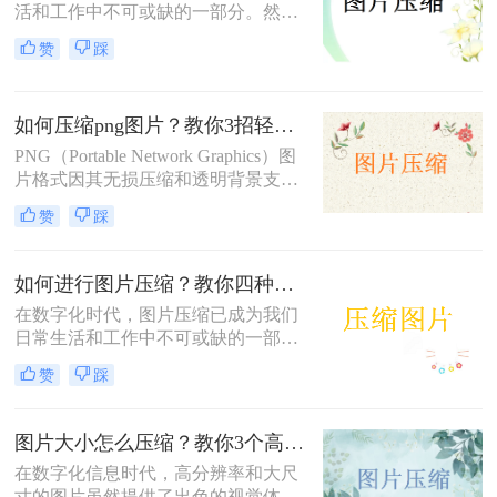
活和工作中不可或缺的一部分。然
而，有时我们遇到的图片文件过大，
赞
踩
不仅占用存储空间，还影响上传和分
享的速度。那么压缩图片大小怎么弄
呢？本文将介绍三种有效的图片压缩
如何压缩png图片？教你3招轻松压缩！
方法，帮助用户轻松解决图片大小问
题。
PNG（Portable Network Graphics）图
片格式因其无损压缩和透明背景支持
而广受欢迎，但有时候文件大小可能
赞
踩
会过大，影响网页加载速度或文件传
输效率。那么如何压缩png图片呢？
本文将介绍三种压缩PNG图片的方
如何进行图片压缩？教你四种实用方法！
法，旨在帮助你在保持图像质量的前
在数字化时代，图片压缩已成为我们
提下减小文件大小。
日常生活和工作中不可或缺的一部
分。无论是为了节省存储空间，还是
赞
踩
为了加快图片在网络上的传输速度，
图片压缩都显得尤为重要。那么如何
进行图片压缩呢？本文将为您介绍四
图片大小怎么压缩？教你3个高效压缩方法！
种实用的图片压缩方法。
在数字化信息时代，高分辨率和大尺
寸的图片虽然提供了出色的视觉体