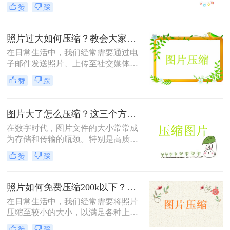
个共同的问题——怎么样压缩图片的
赞
踩
大小。较大的图片文件不仅会占用更
多的存储空间，还会导致网页加载时
间延长，影响用户体验。本文将介绍
照片过大如何压缩？教会大家这4种压缩方法！
三种压缩图片大小的方法。
在日常生活中，我们经常需要通过电
子邮件发送照片、上传至社交媒体或
用于网页设计等。然而，原始照片文
赞
踩
件通常较大，这不仅会占用大量存储
空间，还可能影响上传速度或导致邮
件无法发送。因此，学会照片过大如
图片大了怎么压缩？这三个方法帮你轻松解决！
何压缩变得尤为重要。以下是四种常
用的图片压缩方法，帮助您轻松解决
在数字时代，图片文件的大小常常成
这一问题。
为存储和传输的瓶颈。特别是高质量
的图片，其文件体积往往较大，不仅
赞
踩
占用大量存储空间，还会影响上传速
度和网页加载时间。那么图片大了怎
么压缩呢？以下是四种常用的图片压
照片如何免费压缩200k以下？快来学习这3种压缩方法！
缩方法，帮助您轻松解决这一问题。
在日常生活中，我们经常需要将照片
压缩至较小的大小，以满足各种上
传、分享或存储的需求。那么照片如
赞
踩