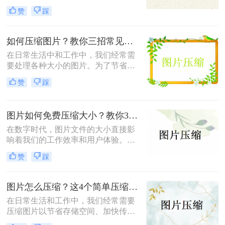
但这也导致了单张图片的文件大小动
小，既能节省存储空间又能保证图片
赞
踩
辄数兆字节（MB），给存储、传输
质量，成为了一项重要的技能。本文
带来了不小的挑战。为了满足电子邮
将介绍三种实用且高效的免费图片压
件附件限制、社交媒体上传要求或网
缩方法。
如何压缩图片？教你三招常见压缩方法！
页加载速度优化的需求，将照片压缩
在日常生活中和工作中，我们经常需
至500K以内成为了许多用户迫切需要
要处理各种大小的图片。为了节省存
掌握的一项技能。那么照片怎么压缩
储空间、加快文件传输速度或优化网
500k以内呢？本文将详细介绍五种简
赞
踩
页加载性能，压缩图片成为了一项必
单易行的照片压缩方法，帮助您轻松
备技能。那么如何压缩图片呢？本文
应对这一需求。
将介绍三种常见的图片压缩方法。
图片如何免费压缩大小？教你3个压缩图片的好方法！
在数字时代，图片文件的大小直接影
响着我们的工作效率和用户体验。无
论是为了加快网页加载速度、适应特
赞
踩
定平台的上传要求还是节省存储空
间，掌握图片如何免费压缩大小是一
项非常重要的技能。本文将介绍三种
图片怎么压缩？这4个简单压缩方法用起来！
广泛使用的图片压缩方法。
在日常生活和工作中，我们经常需要
压缩图片以节省存储空间、加快传输
速度或满足特定的上传要求。那么图