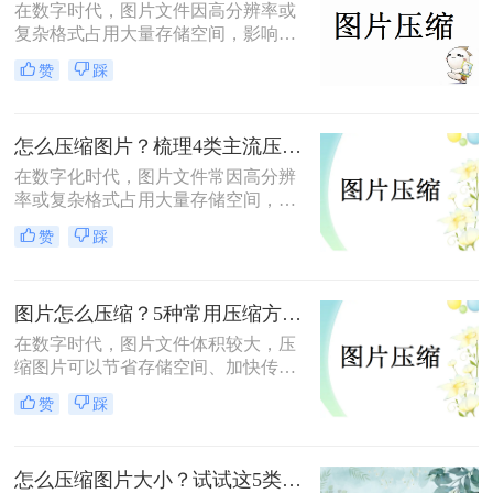
在数字时代，图片文件因高分辨率或
复杂格式占用大量存储空间，影响传
输和加载速度。那么图片怎么压缩
赞
踩
呢？本文总结了6种高效压缩方法，
助你快速掌握压缩技巧。
怎么压缩图片？梳理4类主流压缩方法！
在数字化时代，图片文件常因高分辨
率或复杂格式占用大量存储空间，影
响传输和加载速度。掌握高效压缩方
赞
踩
法不仅能节省空间，还能提升用户体
验。那么怎么压缩图片呢？本文将系
统梳理4类主流压缩方法，助你高效
图片怎么压缩？5种常用压缩方法详解！
平衡画质与体积。
在数字时代，图片文件体积较大，压
缩图片可以节省存储空间、加快传输
速度或适应社交媒体、邮件等平台的
赞
踩
文件大小限制。那么图片怎么压缩
呢？本文将介绍5种常用压缩方法，
助您高效压缩图片。
怎么压缩图片大小？试试这5类主流压缩方法！