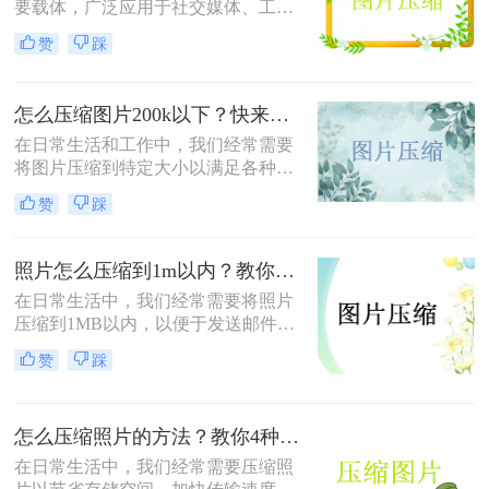
要载体，广泛应用于社交媒体、工作
文档、在线购物等多个领域。然而，
赞
踩
高清图片往往伴随着庞大的文件体
积，这不仅占用宝贵的存储空间，还
会影响文件传输速度和网页加载效
怎么压缩图片200k以下？快来试试这4种压缩方法!！
率。无论是制作PPT、上传电商商品
图，还是发送邮件附件，压缩图片已
在日常生活和工作中，我们经常需要
成为一项必备技能。那么怎么把图片
将图片压缩到特定大小以满足各种需
压缩小一点呢？本文从压缩效果、操
求，比如上传至社交媒体、发送电子
赞
踩
作难度、处理速度、隐私安全四个维
邮件或存储到移动设备中。那么怎么
度，对比四种主流方案，帮助您根据
压缩图片200k以下呢？本文将介绍四
实际需求快速做出选择。
种将图片压缩到200K以下的实用方
照片怎么压缩到1m以内？教你三招压缩照片！
法。
在日常生活中，我们经常需要将照片
压缩到1MB以内，以便于发送邮件、
上传到社交媒体或满足特定平台的要
赞
踩
求。那么照片怎么压缩到1m以内呢？
本文将介绍三种有效的方法来压缩照
片大小，帮助您轻松应对这些需求。
怎么压缩照片的方法？教你4种实用方法!！
在日常生活中，我们经常需要压缩照