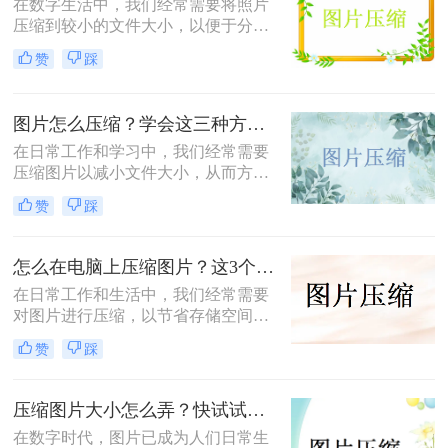
在数字生活中，我们经常需要将照片
压缩到较小的文件大小，以便于分
享、上传或存储。那么照片如何压缩
赞
踩
变小200kb呢？本文将介绍四种将照
片压缩至200KB以下的方法。
图片怎么压缩？学会这三种方法轻松完成压缩！
在日常工作和学习中，我们经常需要
压缩图片以减小文件大小，从而方便
上传、分享或存储。那么图片怎么压
赞
踩
缩呢？本文将介绍三种常用的图片压
缩方法，帮助您轻松实现图片压缩。
怎么在电脑上压缩图片？这3个压缩方法分享！
在日常工作和生活中，我们经常需要
对图片进行压缩，以节省存储空间或
加快图片上传速度。那么怎么在电脑
赞
踩
上压缩图片呢？本文将介绍三种在电
脑上压缩图片的方法。
压缩图片大小怎么弄？快试试这3个压缩方法！
在数字时代，图片已成为人们日常生