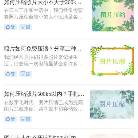
如何压缩照片大小不大于200k？教你二种高效压缩方法！
在日常工作和生活中，我们经常需要
将照片压缩至较小的大小以满足各种
上传、分享或存储的需求。那么如何
赞
踩
压缩照片大小不大于200k呢？本文将
介绍两种高效且免费的方法，帮助您
将照片大小压缩至200K以下。
照片如何免费压缩？分享二种高效压缩方法！
我们经常会拍摄很多照片来记录生
活，出去玩一次电脑里就会多许多旅
游照，而且不知道你们有没有储存好
赞
踩
看图片的习惯呢？这样下来我们电脑
里的图片就更多了，会给我们的电脑
存储空间造成很大的压力。我们借助
如何压缩照片500kb以内？手把手教你4个压缩方法！
软件将图片进行批量压缩，就可以缓
解电脑的内存压力，让它运行更加顺
在数字化时代，图片压缩已成为提高
畅。那么你们知道照片如何免费压缩
图片加载速度、共享效率和存储效率
吗？相信这篇文章可以给你一点参
的重要手段。无论是个人用户还是企
赞
踩
考。
业用户，都经常需要将照片压缩到特
定大小以满足不同的需求。那么如何
压缩照片500kb以内呢？本文将介绍
图片大小怎么压缩到500k以内？分享四种常用压缩方法！