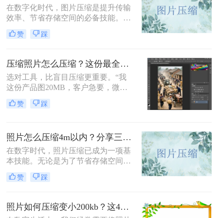
在数字化时代，图片压缩是提升传输
效率、节省存储空间的必备技能。那
么怎么压缩图片大小呢？本文系统梳
赞
踩
理了 5 类主流压缩方法，助你高效平
衡画质与体积。
压缩照片怎么压缩？这份最全压缩指南，小白也能轻松降80%！
选对工具，比盲目压缩更重要。“我
这份产品图20MB，客户急要，微信
死活发不出去！”一位做电商的朋友
赞
踩
半夜给我发来消息。这场景，想必很
多职场人和自媒体创作者都不陌生。
照片怎么压缩4m以内？分享三种实用压缩方法！
在数字时代，照片压缩已成为一项基
本技能。无论是为了节省存储空间，
还是为了加快网页加载速度，将照片
赞
踩
压缩到指定大小都是非常有必要的。
那么照片怎么压缩4m以内呢？本文将
介绍三种常用的照片压缩方法。
照片如何压缩变小200kb？这4种压缩方法请务必学会！