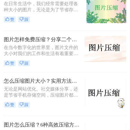
在日常生活中，我们经常需要处理各
种大小的图片，无论是为了节省存储
空间，还是为了加快网页加载速度，
赞
踩
压缩图片都是一个非常实用的技能。
那么怎么压缩图片呢？本文将介绍四
种常见的图片压缩方法。
图片怎样免费压缩？分享二个简单易用的压缩方法！
在当今数字化的世界里，图片文件的
大小对我们的工作和生活有着重要影
响。无论是为了加速网页加载速度、
赞
踩
满足社交媒体平台的上传要求，还是
为了节省存储空间，学会图片怎样免
费压缩是一项不可或缺的技能。本文
怎么压缩图片大小？实用方法分享（覆盖6种场景+参数优化+避坑技巧）！
将介绍两种简单易用的图片压缩方
无论是网站优化、社交媒体分享，还
法。
是节省手机存储空间，压缩图片都是
刚需。那么怎么压缩图片大小呢？本
赞
踩
文从零基础小白到技术开发者，系统
整理图片压缩的实用方法，助你精准
平衡画质与体积。
图片怎么压缩？6种高效压缩方法分享！