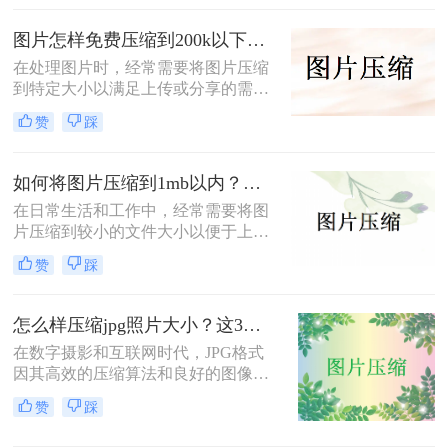
图片压缩100kb以下怎么弄呢？本文
将详细介绍几种实现这一目标的方
图片怎样免费压缩到200k以下？二种压缩方法分享
法。
在处理图片时，经常需要将图片压缩
到特定大小以满足上传或分享的需
求。那么图片怎样免费压缩到200k以
赞
踩
下呢？本文将介绍两种免费将图片压
缩到200k以下的方法。
如何将图片压缩到1mb以内？教你三种压缩方法！
在日常生活和工作中，经常需要将图
片压缩到较小的文件大小以便于上
传、分享或存储。那么如何将图片压
赞
踩
缩到1mb以内呢？本文将详细介绍几
种将图片压缩到1MB以内的方法。
怎么样压缩jpg照片大小？这3种图片压缩方法一定要会！
在数字摄影和互联网时代，JPG格式
因其高效的压缩算法和良好的图像质
量而广受欢迎。然而，有时JPG照片
赞
踩
的大小可能过大，不便于分享、上传
或存储。那么怎么样压缩jpg照片大小