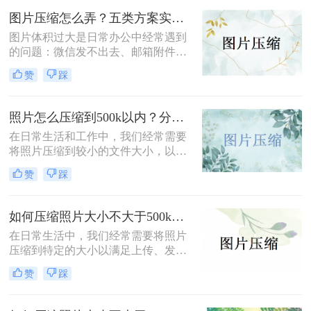
图片压缩到200K以下的有效方法，帮
图片压缩怎么弄？五类方案实测对比，一张表看懂怎么选！
助您轻松完成图片压缩，同时保持较
图片体积过大是日常办公中经常遇到
高的图片质量。
的问题：微信发不出去、邮箱附件超
限、网页上传被拒、本地存储吃紧。
赞
踩
不同压缩方法在压缩率、画质损失、
操作效率方面差异很大——选错方法
可能导致图片模糊到无法使用，或者
照片怎么压缩到500k以内？分享三种实用方法！
压缩后体积几乎没变。
在日常生活和工作中，我们经常需要
将照片压缩到较小的文件大小，以满
足上传、发送或存储的需求。那么照
赞
踩
片怎么压缩到500k以内呢？本文将介
绍三种将照片压缩到500K以内的常用
方法。
如何压缩照片大小不大于500k？学会这2种压缩方法轻松解决！
在日常生活中，我们经常需要将照片
压缩到特定的大小以满足上传、发送
或存储的需求。那么如何压缩照片大
赞
踩
小不大于500k呢？本文将介绍两种将
照片大小压缩至不大于500KB的常用
方法。