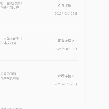
文档、在线购物等
查看详情 >
的存储空间，还会
还是发送邮件附
2026年08月05日
从压缩效果、操作
际需求快速做出选
求，比如上传至社
查看详情 >
呢？本文将介绍
2026年08月02日
个共同的问题——
查看详情 >
会导致网页加载时
2026年07月28日