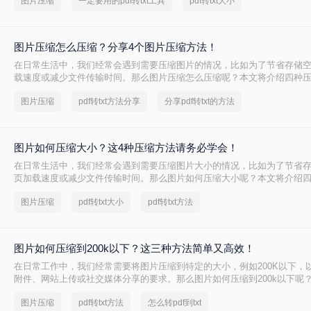
图片压缩
一定要用的pdf转txt工具
pdf转txt大小
缩方式。
图片压缩怎么压缩？分享4个图片压缩方法！
在日常生活中，我们经常会遇到需要压缩图片的情况，比如为了节省存储
载速度或减少文件传输时间。那么图片压缩怎么压缩呢？本文将介绍四种
法，帮助您轻松完成图片压缩，同时保持较高的图片质量。
图片压缩
pdf转txt方法分享
分享pdf转txt的方法
图片如何压缩大小？这4种压缩方法请务必学会！
在日常生活中，我们经常会遇到需要压缩图片大小的情况，比如为了节省
页加载速度或减少文件传输时间。那么图片如何压缩大小呢？本文将介绍
的有效方法，帮助您轻松完成图片压缩，同时保持较高的图片质量。
图片压缩
pdf转txt大小
pdf转txt方法
图片如何压缩到200k以下？这三种方法简单又高效！
在日常工作中，我们经常需要将图片压缩到特定的大小，例如200K以下，
附件、网站上传或社交媒体分享的要求。那么图片如何压缩到200k以下呢
种将图片压缩到200K以下的有效方法，帮助您轻松完成图片压缩，同时保
图片压缩
pdf转txt方法
怎么转pdf到txt
量。