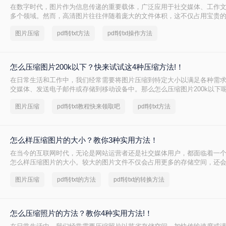
在数字时代，图片作为信息传递的重要载体，广泛应用于社交媒体、工作
多个领域。然而，高清图片往往伴随着庞大的文件体积，这不仅占用宝贵
影响文件传输速度和网页加载效率。无论是制作PPT、上传电商商品图，
图片压缩
pdf转txt方法
pdf转txt操作方法
件，压缩图片已成为一项必备技能。那么怎么把图片压缩小一点呢？本文
难度、处理速度、隐私安全四个维度，对比四种主流方案，帮助您根据实
择。
怎么压缩图片200k以下？快来试试这4种压缩方法!！
在日常生活和工作中，我们经常需要将图片压缩到特定大小以满足各种需
交媒体、发送电子邮件或存储到移动设备中。那么怎么压缩图片200k以下
四种将图片压缩到200K以下的实用方法。
图片压缩
pdf转txt教程快来领取吧
pdf转txt方法
怎么样压缩图片的大小？教你3种实用方法！
在当今的互联网时代，无论是网站运营者还是社交媒体用户，都面临着一
怎么样压缩图片的大小。较大的图片文件不仅会占用更多的存储空间，还
间延长，影响用户体验。本文将介绍三种压缩图片大小的方法。
图片压缩
pdf转txt的方法
pdf转txt的转换方法
怎么压缩照片的方法？教你4种实用方法!！