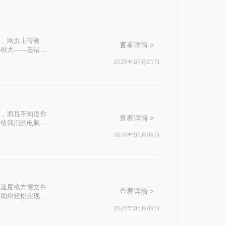
限、网页上传被
查看详情 >
异很大——选错方
2026年07月21日
照，而且不知道你
查看详情 >
会给我们的电脑存
电脑的内存压力，
2026年05月09日
以给你一点参考。
载速度或方便文件
查看详情 >
帮助您轻松实现图
2026年05月09日