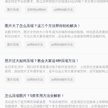
满足特定平台的要求。那么怎样把照片压缩成1m以内呢？本文将介绍四种
缩照片大小，帮助您轻松应对这些需求。
图片压缩
怎样把pdf转txt
pdf转txt的方法
图片大了怎么压缩？这三个方法帮你轻松解决！
在数字时代，图片文件的大小常常成为存储和传输的瓶颈。特别是高质量
积往往较大，不仅占用大量存储空间，还会影响上传速度和网页加载时间
么压缩呢？以下是四种常用的图片压缩方法，帮助您轻松解决这一问题。
图片压缩
pdf转txt方法
pdf转txt操作方法
照片过大如何压缩？教会大家这4种压缩方法！
在日常生活中，我们经常需要通过电子邮件发送照片、上传至社交媒体或
然而，原始照片文件通常较大，这不仅会占用大量存储空间，还可能影响
件无法发送。因此，学会照片过大如何压缩变得尤为重要。以下是四种常
图片压缩
pdf转txt方法
pdf转txt操作方法
法，帮助您轻松解决这一问题。
怎么压缩图片？5类常用方法全解析！
无论是为了提升网页加载速度、节省存储空间，还是满足社交媒体上传限
高频需求。那么怎么压缩图片呢？本文系统梳理5类主流方法，从零基础到