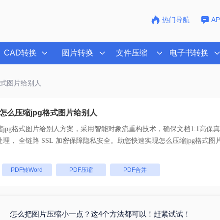
热门导航
A
CAD转换
图片转换
文件压缩
电子书转换
g格式图片给别人
怎么压缩jpg格式图片给别人
jpg格式图片给别人
方案，采用智能对象流重构技术，确保文档1:1高保
码。支持一键批量处理， 全链路 SSL 加密保障隐私安全。助您快速实现
怎么压缩jpg格式图
：
PDF转Word
PDF压缩
PDF合并
怎么把图片压缩小一点？这4个方法都可以！赶紧试试！