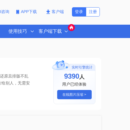
登录
注册
PI咨询
APP下载
客户端
使用技巧
客户端下载
实时引擎统计
9390
人
真还原且排版不乱
片给别人
，无需安
用户已经体验
在线图片压缩 >