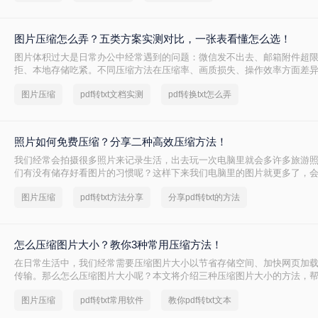
图片压缩怎么弄？五类方案实测对比，一张表看懂怎么选！
图片体积过大是日常办公中经常遇到的问题：微信发不出去、邮箱附件超
拒、本地存储吃紧。不同压缩方法在压缩率、画质损失、操作效率方面差
法可能导致图片模糊到无法使用，或者压缩后体积几乎没变。
图片压缩
pdf转txt文档实测
pdf转换txt怎么弄
照片如何免费压缩？分享二种高效压缩方法！
我们经常会拍摄很多照片来记录生活，出去玩一次电脑里就会多许多旅游
们有没有储存好看图片的习惯呢？这样下来我们电脑里的图片就更多了，
储空间造成很大的压力。我们借助软件将图片进行批量压缩，就可以缓解
图片压缩
pdf转txt方法分享
分享pdf转txt的方法
让它运行更加顺畅。那么你们知道照片如何免费压缩吗？相信这篇文章可
怎么压缩图片大小？教你3种常用压缩方法！
在日常生活中，我们经常需要压缩图片大小以节省存储空间、加快网页加
传输。那么怎么压缩图片大小呢？本文将介绍三种压缩图片大小的方法，
片压缩。
图片压缩
pdf转txt常用软件
教你pdf转txt文本