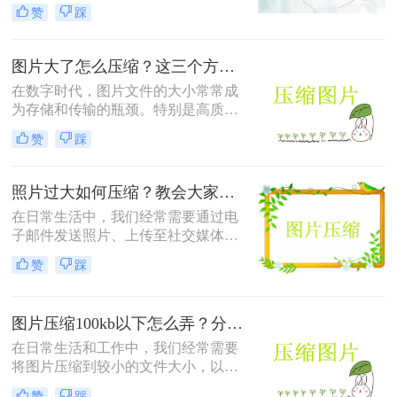
上传到社交媒体或满足特定平台的要
赞
踩
求。那么怎样把照片压缩成1m以内
呢？本文将介绍四种有效的方法来压
缩照片大小，帮助您轻松应对这些需
图片大了怎么压缩？这三个方法帮你轻松解决！
求。
在数字时代，图片文件的大小常常成
为存储和传输的瓶颈。特别是高质量
的图片，其文件体积往往较大，不仅
赞
踩
占用大量存储空间，还会影响上传速
度和网页加载时间。那么图片大了怎
么压缩呢？以下是四种常用的图片压
照片过大如何压缩？教会大家这4种压缩方法！
缩方法，帮助您轻松解决这一问题。
在日常生活中，我们经常需要通过电
子邮件发送照片、上传至社交媒体或
用于网页设计等。然而，原始照片文
赞
踩
件通常较大，这不仅会占用大量存储
空间，还可能影响上传速度或导致邮
件无法发送。因此，学会照片过大如
图片压缩100kb以下怎么弄？分享4个高效压缩方法！
何压缩变得尤为重要。以下是四种常
用的图片压缩方法，帮助您轻松解决
在日常生活和工作中，我们经常需要
这一问题。
将图片压缩到较小的文件大小，以便
于上传、发送或存储。将图片压缩到
赞
踩