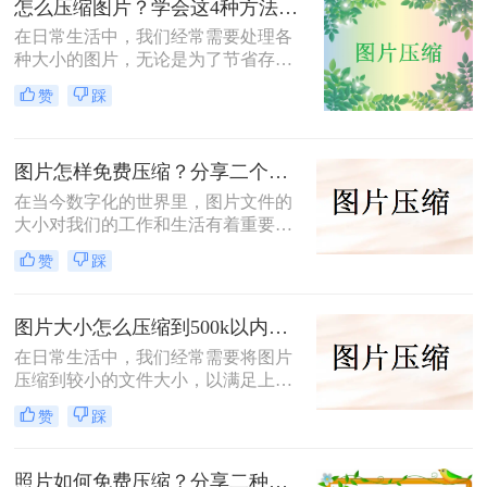
怎么压缩图片？学会这4种方法可以轻松压缩大小!
在日常生活中，我们经常需要处理各
种大小的图片，无论是为了节省存储
空间，还是为了加快网页加载速度，
赞
踩
压缩图片都是一个非常实用的技能。
那么怎么压缩图片呢？本文将介绍四
种常见的图片压缩方法。
图片怎样免费压缩？分享二个简单易用的压缩方法！
在当今数字化的世界里，图片文件的
大小对我们的工作和生活有着重要影
响。无论是为了加速网页加载速度、
赞
踩
满足社交媒体平台的上传要求，还是
为了节省存储空间，学会图片怎样免
费压缩是一项不可或缺的技能。本文
图片大小怎么压缩到500k以内？分享四种常用压缩方法！
将介绍两种简单易用的图片压缩方
在日常生活中，我们经常需要将图片
法。
压缩到较小的文件大小，以满足上
传、发送或存储的需求那么图片大小
赞
踩
怎么压缩到500k以内呢？本文将介绍
四种将图片压缩到500K以内的常用方
法。
照片如何免费压缩？分享二种高效压缩方法！