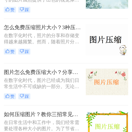
验，但也带来了存储空间占用过多、
赞
踩
网页加载速度慢以及文件传输效率低
下的问题。为了应对这些问题，掌握
图片大小压缩的方法变得尤为重要。
怎么免费压缩照片大小？3种压缩方法推荐！
那么图片大小怎么压缩呢？本文将介
在数字化时代，照片的分享和存储变
绍三种实用且高效的图片压缩方法。
得越来越频繁。然而，随着照片分辨
率的提高，文件大小也随之增加，这
赞
踩
不仅占据了大量存储空间，还在上传
或发送时导致了速度慢的问题。因
此，学会怎么免费压缩照片大小，既
图片怎么免费压缩大小？分享三种高效压缩方法！
能节省存储空间又能保证照片质量，
成为了一项重要的技能。本文将介绍
在数字化时代，图片已经成为我们日
三种实用且高效的免费照片压缩方
常生活中不可或缺的一部分。无论是
法，并详细说明其操作步骤及注意事
社交媒体的分享、网站的建设，还是
赞
踩
项。
个人的照片保存，图片的使用频率都
非常高。然而，随着拍摄和存储的图
片数量不断增加，图片的大小也在不
如何压缩图片？教你三招常见压缩方法！
断膨胀，导致存储空间不足、上传速
在日常生活中和工作中，我们经常需
度慢以及加载时间延长等一系列问
要处理各种大小的图片。为了节省存
题。因此，掌握图片怎么免费压缩大