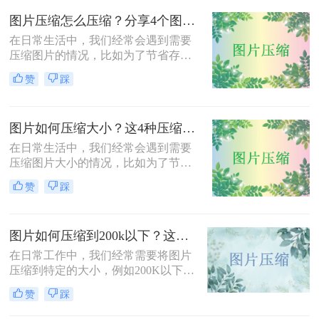
呢？本文将介绍三种压缩JPG照片大
图片压缩怎么压缩？分享4个图片压缩方法！
小的方法，旨在帮助用户根据实际需
求选择合适的压缩方式。
在日常生活中，我们经常会遇到需要
压缩图片的情况，比如为了节省存储
空间、加快网页加载速度或减少文件
赞
踩
传输时间。那么图片压缩怎么压缩
呢？本文将介绍四种压缩图片的有效
方法，帮助您轻松完成图片压缩，同
图片如何压缩大小？这4种压缩方法请务必学会！
时保持较高的图片质量。
在日常生活中，我们经常会遇到需要
压缩图片大小的情况，比如为了节省
存储空间、加快网页加载速度或减少
赞
踩
文件传输时间。那么图片如何压缩大
小呢？本文将介绍四种压缩图片大小
的有效方法，帮助您轻松完成图片压
图片如何压缩到200k以下？这三种方法简单又高效！
缩，同时保持较高的图片质量。
在日常工作中，我们经常需要将图片
压缩到特定的大小，例如200K以下，
以满足电子邮件附件、网站上传或社
赞
踩
交媒体分享的要求。那么图片如何压
缩到200k以下呢？本文将介绍三种将