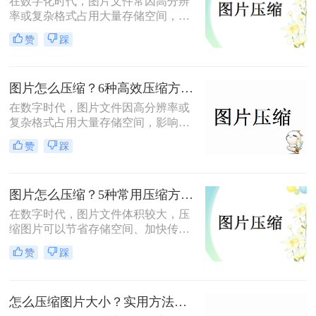
在数字化时代，图片文件常因高分辨
率或复杂格式占用大量存储空间，影
响传输和加载速度。掌握高效压缩方
赞
踩
法不仅能节省空间，还能提升用户体
验。那么怎么压缩图片呢？本文将系
统梳理4类主流压缩方法，助你高效
图片怎么压缩？6种高效压缩方法分享！
平衡画质与体积。
在数字时代，图片文件因高分辨率或
复杂格式占用大量存储空间，影响传
输和加载速度。那么图片怎么压缩
赞
踩
呢？本文总结了6种高效压缩方法，
助你快速掌握压缩技巧。
图片怎么压缩？5种常用压缩方法详解！
在数字时代，图片文件体积较大，压
缩图片可以节省存储空间、加快传输
速度或适应社交媒体、邮件等平台的
赞
踩
文件大小限制。那么图片怎么压缩
呢？本文将介绍5种常用压缩方法，
助您高效压缩图片。
怎么压缩图片大小？实用方法分享（覆盖6种场景+参数优化+避坑技巧）！