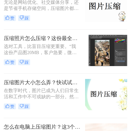
无论是网站优化、社交媒体分享，还
是节省手机存储空间，压缩图片都是
刚需。那么怎么压缩图片大小呢？本
赞
踩
文从零基础小白到技术开发者，系统
整理图片压缩的实用方法，助你精准
平衡画质与体积。
压缩照片怎么压缩？这份最全压缩指南，小白也能轻松降80%！
选对工具，比盲目压缩更重要。“我
这份产品图20MB，客户急要，微信
死活发不出去！”一位做电商的朋友
赞
踩
半夜给我发来消息。这场景，想必很
多职场人和自媒体创作者都不陌生。
压缩图片大小怎么弄？快试试这3个压缩方法！
在数字时代，图片已成为人们日常生
活和工作中不可或缺的一部分。然
而，有时我们遇到的图片文件过大，
赞
踩
不仅占用存储空间，还影响上传和分
享的速度。那么压缩图片大小怎么弄
呢？本文将介绍三种有效的图片压缩
怎么在电脑上压缩图片？这3个压缩方法分享！
方法，帮助用户轻松解决图片大小问