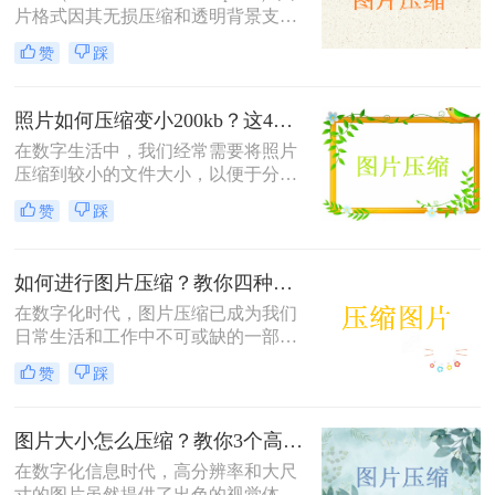
片格式因其无损压缩和透明背景支持
而广受欢迎，但有时候文件大小可能
赞
踩
会过大，影响网页加载速度或文件传
输效率。那么如何压缩png图片呢？
本文将介绍三种压缩PNG图片的方
照片如何压缩变小200kb？这4种压缩方法请务必学会！
法，旨在帮助你在保持图像质量的前
在数字生活中，我们经常需要将照片
提下减小文件大小。
压缩到较小的文件大小，以便于分
享、上传或存储。那么照片如何压缩
赞
踩
变小200kb呢？本文将介绍四种将照
片压缩至200KB以下的方法。
如何进行图片压缩？教你四种实用方法！
在数字化时代，图片压缩已成为我们
日常生活和工作中不可或缺的一部
分。无论是为了节省存储空间，还是
赞
踩
为了加快图片在网络上的传输速度，
图片压缩都显得尤为重要。那么如何
进行图片压缩呢？本文将为您介绍四
图片大小怎么压缩？教你3个高效压缩方法！
种实用的图片压缩方法。
在数字化信息时代，高分辨率和大尺
寸的图片虽然提供了出色的视觉体