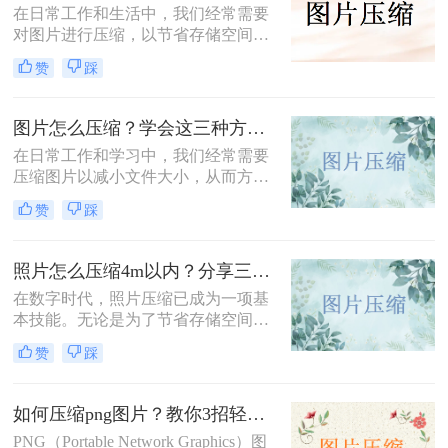
题。
在日常工作和生活中，我们经常需要
对图片进行压缩，以节省存储空间或
加快图片上传速度。那么怎么在电脑
赞
踩
上压缩图片呢？本文将介绍三种在电
脑上压缩图片的方法。
图片怎么压缩？学会这三种方法轻松完成压缩！
在日常工作和学习中，我们经常需要
压缩图片以减小文件大小，从而方便
上传、分享或存储。那么图片怎么压
赞
踩
缩呢？本文将介绍三种常用的图片压
缩方法，帮助您轻松实现图片压缩。
照片怎么压缩4m以内？分享三种实用压缩方法！
在数字时代，照片压缩已成为一项基
本技能。无论是为了节省存储空间，
还是为了加快网页加载速度，将照片
赞
踩
压缩到指定大小都是非常有必要的。
那么照片怎么压缩4m以内呢？本文将
介绍三种常用的照片压缩方法。
如何压缩png图片？教你3招轻松压缩！
PNG（Portable Network Graphics）图