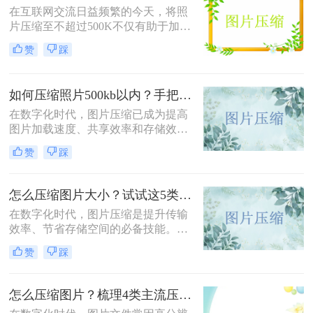
在互联网交流日益频繁的今天，将照
片压缩至不超过500K不仅有助于加快
网页加载速度、减少电子邮件附件体
赞
踩
积，还能满足许多平台对上传图片大
小的限制要求。那么如何将图片大小
改为500k以下呢？本文将介绍两种有
如何压缩照片500kb以内？手把手教你4个压缩方法！
效的方法来帮助您轻松实现这一目
标。
在数字化时代，图片压缩已成为提高
图片加载速度、共享效率和存储效率
的重要手段。无论是个人用户还是企
赞
踩
业用户，都经常需要将照片压缩到特
定大小以满足不同的需求。那么如何
压缩照片500kb以内呢？本文将介绍
怎么压缩图片大小？试试这5类主流压缩方法！
四种将照片压缩到500KB以内的方
在数字化时代，图片压缩是提升传输
法。
效率、节省存储空间的必备技能。那
么怎么压缩图片大小呢？本文系统梳
赞
踩
理了 5 类主流压缩方法，助你高效平
衡画质与体积。
怎么压缩图片？梳理4类主流压缩方法！