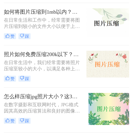
缩图片大小。
如何将图片压缩到1mb以内？教你三种压缩方法！
在日常生活和工作中，经常需要将图
片压缩到较小的文件大小以便于上
传、分享或存储。那么如何将图片压
赞
踩
缩到1mb以内呢？本文将详细介绍几
种将图片压缩到1MB以内的方法。
照片如何免费压缩200k以下？快来学习这3种压缩方法！
在日常生活中，我们经常需要将照片
压缩至较小的大小，以满足各种上
传、分享或存储的需求。那么照片如
赞
踩
何免费压缩200k以下呢？本文将介绍
三种免费将照片压缩至200K以下的方
法。
怎么样压缩jpg照片大小？这3种图片压缩方法一定要会！
在数字摄影和互联网时代，JPG格式
因其高效的压缩算法和良好的图像质
量而广受欢迎。然而，有时JPG照片
赞
踩
的大小可能过大，不便于分享、上传
或存储。那么怎么样压缩jpg照片大小