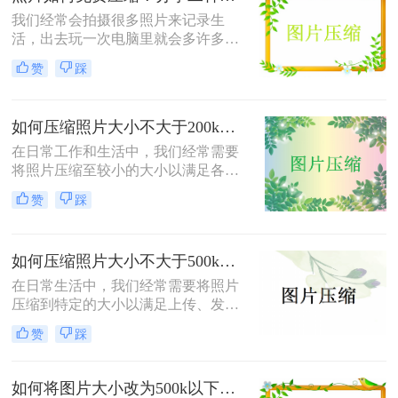
我们经常会拍摄很多照片来记录生
活，出去玩一次电脑里就会多许多旅
游照，而且不知道你们有没有储存好
赞
踩
看图片的习惯呢？这样下来我们电脑
里的图片就更多了，会给我们的电脑
存储空间造成很大的压力。我们借助
如何压缩照片大小不大于200k？教你二种高效压缩方法！
软件将图片进行批量压缩，就可以缓
解电脑的内存压力，让它运行更加顺
在日常工作和生活中，我们经常需要
畅。那么你们知道照片如何免费压缩
将照片压缩至较小的大小以满足各种
吗？相信这篇文章可以给你一点参
上传、分享或存储的需求。那么如何
赞
踩
考。
压缩照片大小不大于200k呢？本文将
介绍两种高效且免费的方法，帮助您
将照片大小压缩至200K以下。
如何压缩照片大小不大于500k？学会这2种压缩方法轻松解决！
在日常生活中，我们经常需要将照片
压缩到特定的大小以满足上传、发送
或存储的需求。那么如何压缩照片大
赞
踩
小不大于500k呢？本文将介绍两种将
照片大小压缩至不大于500KB的常用
方法。
如何将图片大小改为500k以下？教你2个不同平台的方法！