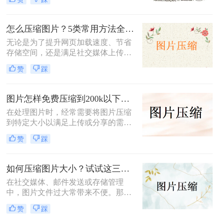
100KB以下是一个常见的需求。那么
图片压缩100kb以下怎么弄呢？本文
将详细介绍几种实现这一目标的方
怎么压缩图片？5类常用方法全解析！
法。
无论是为了提升网页加载速度、节省
存储空间，还是满足社交媒体上传限
制，图片压缩都是高频需求。那么怎
赞
踩
么压缩图片呢？本文系统梳理5类主
流方法，从零基础到专业级工具，助
你快速掌握压缩技巧。
图片怎样免费压缩到200k以下？二种压缩方法分享
在处理图片时，经常需要将图片压缩
到特定大小以满足上传或分享的需
求。那么图片怎样免费压缩到200k以
赞
踩
下呢？本文将介绍两种免费将图片压
缩到200k以下的方法。
如何压缩图片大小？试试这三种简单有效的压缩方法！
在社交媒体、邮件发送或存储管理
中，图片文件过大常带来不便。那么
如何压缩图片大小呢？本文整理了三
赞
踩
种简单有效的压缩方法，助您快速压