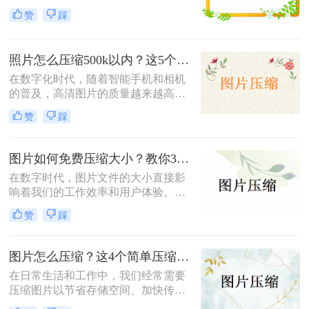
储空间、加快文件传输速度或优化网
小，既能节省存储空间又能保证图片
赞
踩
页加载性能，压缩图片成为了一项必
质量，成为了一项重要的技能。本文
备技能。那么如何压缩图片呢？本文
将介绍三种实用且高效的免费图片压
将介绍三种常见的图片压缩方法。
缩方法。
照片怎么压缩500k以内？这5个压缩方法推荐给你！
在数字化时代，随着智能手机和相机
的普及，高清图片的质量越来越高，
但这也导致了单张图片的文件大小动
赞
踩
辄数兆字节（MB），给存储、传输
带来了不小的挑战。为了满足电子邮
件附件限制、社交媒体上传要求或网
图片如何免费压缩大小？教你3个压缩图片的好方法！
页加载速度优化的需求，将照片压缩
在数字时代，图片文件的大小直接影
至500K以内成为了许多用户迫切需要
响着我们的工作效率和用户体验。无
掌握的一项技能。那么照片怎么压缩
论是为了加快网页加载速度、适应特
500k以内呢？本文将详细介绍五种简
赞
踩
定平台的上传要求还是节省存储空
单易行的照片压缩方法，帮助您轻松
间，掌握图片如何免费压缩大小是一
应对这一需求。
项非常重要的技能。本文将介绍三种
图片怎么压缩？这4个简单压缩方法用起来！
广泛使用的图片压缩方法。
在日常生活和工作中，我们经常需要
压缩图片以节省存储空间、加快传输
速度或满足特定的上传要求。那么图