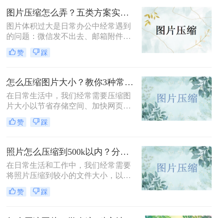
图片压缩到200K以下的有效方法，帮
图片压缩怎么弄？五类方案实测对比，一张表看懂怎么选！
助您轻松完成图片压缩，同时保持较
图片体积过大是日常办公中经常遇到
高的图片质量。
的问题：微信发不出去、邮箱附件超
限、网页上传被拒、本地存储吃紧。
赞
踩
不同压缩方法在压缩率、画质损失、
操作效率方面差异很大——选错方法
可能导致图片模糊到无法使用，或者
怎么压缩图片大小？教你3种常用压缩方法！
压缩后体积几乎没变。
在日常生活中，我们经常需要压缩图
片大小以节省存储空间、加快网页加
载速度或方便文件传输。那么怎么压
赞
踩
缩图片大小呢？本文将介绍三种压缩
图片大小的方法，帮助您轻松实现图
片压缩。
照片怎么压缩到500k以内？分享三种实用方法！
在日常生活和工作中，我们经常需要
将照片压缩到较小的文件大小，以满
足上传、发送或存储的需求。那么照
赞
踩
片怎么压缩到500k以内呢？本文将介
绍三种将照片压缩到500K以内的常用
方法。