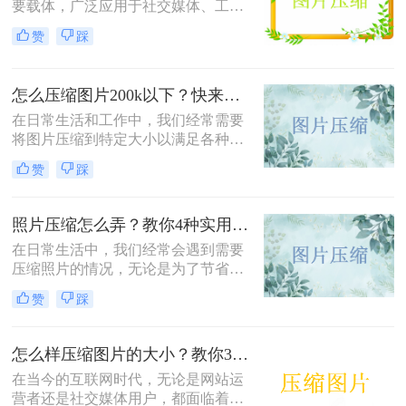
要载体，广泛应用于社交媒体、工作
文档、在线购物等多个领域。然而，
赞
踩
高清图片往往伴随着庞大的文件体
积，这不仅占用宝贵的存储空间，还
会影响文件传输速度和网页加载效
怎么压缩图片200k以下？快来试试这4种压缩方法!！
率。无论是制作PPT、上传电商商品
图，还是发送邮件附件，压缩图片已
在日常生活和工作中，我们经常需要
成为一项必备技能。那么怎么把图片
将图片压缩到特定大小以满足各种需
压缩小一点呢？本文从压缩效果、操
求，比如上传至社交媒体、发送电子
赞
踩
作难度、处理速度、隐私安全四个维
邮件或存储到移动设备中。那么怎么
度，对比四种主流方案，帮助您根据
压缩图片200k以下呢？本文将介绍四
实际需求快速做出选择。
种将图片压缩到200K以下的实用方
照片压缩怎么弄？教你4种实用方法！
法。
在日常生活中，我们经常会遇到需要
压缩照片的情况，无论是为了节省存
储空间，还是为了加快图片上传和下
赞
踩
载的速度。那么照片压缩怎么弄呢？
本文将介绍四种常用的照片压缩方
法，帮助您轻松应对照片压缩的需
怎么样压缩图片的大小？教你3种实用方法！
求。
在当今的互联网时代，无论是网站运
营者还是社交媒体用户，都面临着一