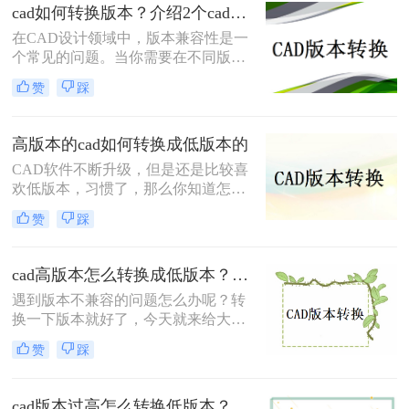
cad如何转换版本？介绍2个cad版本转换方法！
本，导致无法直接打开高版本的CAD
文件。此时，将CAD高版本转换成低
在CAD设计领域中，版本兼容性是一
版本就显得尤为重要。那么怎么从
个常见的问题。当你需要在不同版本
CAD高版本转换成低版本呢？本文将
的CAD软件之间进行文件转换时，可
赞
踩
介绍几种将CAD高版本转换成低版本
能会遇到一些困扰。那么cad如何转换
的方法，帮助您解决版本兼容性问
版本呢？本文将介绍两种简单而可靠
题。
的方法，帮助你解决CAD版本转换的
高版本的cad如何转换成低版本的
问题。
CAD软件不断升级，但是还是比较喜
欢低版本，习惯了，那么你知道怎么
高版本的cad如何转换成低版本的吗？
赞
踩
今天我们来谈谈如何cad版本转换器，
有需要的朋友赶紧看起来，并分享给
你的朋友，希望能帮助到大家哦。
cad高版本怎么转换成低版本？推荐这三种方法给大家！
遇到版本不兼容的问题怎么办呢？转
换一下版本就好了，今天就来给大家
讲讲cad高版本怎么转换成低版本的事
赞
踩
项，工作中经常会遇到这样的问题，
当我们因为版本问题打不开文档时，
最好的方法就是转换一下版本，那么
cad版本过高怎么转换低版本？教你二个小妙招轻松搞定！