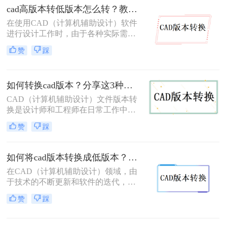
本cad怎么转换成低版本呢？下面将详
cad高版本转低版本怎么转？教你3个小妙招轻松搞定！
细介绍几种将高版本CAD转换成低版
在使用CAD（计算机辅助设计）软件
本的方法，供您参考。
进行设计工作时，由于各种实际需
求，我们常常需要将CAD文件从高版
赞
踩
本转换为低版本。这可能是因为旧版
本的CAD软件无法直接打开新版本的
文件，或者为了与团队成员共享文件
如何转换cad版本？分享这3种简单的方法！
而需要降低版本。那么cad高版本转低
版本怎么转呢？下面，我们将详细介
CAD（计算机辅助设计）文件版本转
绍几种CAD高版本转低版本的方法。
换是设计师和工程师在日常工作中经
常遇到的需求。随着CAD软件的不断
赞
踩
更新和发展，有时我们需要将旧版本
的CAD文件转换为新版本，以便在新
版本的软件中打开和编辑。那么如何
如何将cad版本转换成低版本？教你三个小妙招轻松搞定！
转换CAD版本呢？本文将详细介绍三
在CAD（计算机辅助设计）领域，由
种CAD版本转换的方法，帮助您轻松
于技术的不断更新和软件的迭代，我
完成版本转换。
们有时需要将CAD文件从高版本转换
赞
踩
为低版本，以便在旧版本的CAD软件
中打开和编辑。那么如何将CAD版本
转换成低版本呢？以下将详细介绍三