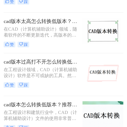
赞
踩
因为高版本CAD可能新增了一些功能
和数据格式，导致低版本软件无法识
别。因此，将高版本CAD文件转换为
cad版本太高怎么转换低版本？分享二个高效实用方法！
低版本变得尤为重要。那么cad版本过
高怎么转换低版本呢？本文将介绍三
在CAD（计算机辅助设计）领域，随
种将CAD高版本转换为低版本的高效
着软件的不断更新迭代，高版本的
方法。
CAD文件有时需要在低版本的软件中
赞
踩
打开或编辑。这时，就需要将高版本
的CAD文件转换为低版本。那么cad
版本太高怎么转换低版本呢？本文将
cad版本过高打不开怎么转换低版本？这3个方法快来试试！
介绍两种常用的CAD版本转换方法。
在工程设计领域，CAD（计算机辅助
设计）软件是不可或缺的工具。然
而，随着软件版本的更新迭代，有时
赞
踩
我们可能会遇到高版本CAD文件在低
版本软件中无法打开的问题。那么cad
版本过高打不开怎么转换低版本呢？
cad版本怎么转换低版本？推荐这3种方法给大家！
本文将介绍三种将高版本CAD文件转
换为低版本的方法，帮助大家轻松解
在工程设计和建筑行业中，CAD（计
决这一难题。
算机辅助设计）文件的使用非常普
遍。然而，由于不同项目和团队可能