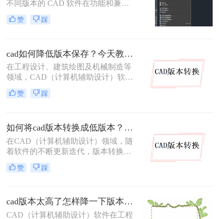
不同版本的 CAD 软件在功能和兼容
性上存在差异。高版本 CAD 绘制的
赞
踩
图纸，低版本软件往往无法直接打
开，这给图纸协作与交付带来不少困
扰。因此，将高版本 CAD 图纸转换
cad如何降低版本保存？今天教你3种三种实用方法对比！
为低版本 成为设计师的常见需求。本
文从 转换精度、操作难度、批量能
在工程设计、建筑绘图及机械制造等
力、隐私安全 四个维度，对比三种主
领域，CAD（计算机辅助设计）软件
流方案，帮助您根据实际场景快速选
被广泛应用于二维和三维设计工作。
赞
踩
择。
然而，不同版本的 CAD 软件之间存
在兼容性问题——高版本软件可以打
开低版本文件，但低版本软件却无法
如何将cad版本转换成低版本？分享二种方法给你！3秒实现~！
直接打开高版本文件。当我们需要将
图纸分享给使用旧版 CAD 的合作伙
在CAD（计算机辅助设计）领域，随
伴或客户时，将 CAD 文件降低版本
着软件的不断更新迭代，版本转换成
保存就显得尤为重要。那么CAD 如
为了一个常见的需求。特别是在需要
赞
踩
何降低版本保存呢？本文从转换精
将高版本的CAD文件与旧版软件或不
度、操作难度、批量能力、隐私安全
同操作系统上的用户共享时，将CAD
四个维度，对比三种主流方案，帮助
版本转换成低版本显得尤为重要。那
您根据实际场景快速做出选择。
cad版本太高了怎样降一下版本？试试这两种有效的方法！
么如何将cad版本转换成低版本呢？本
文将介绍两种将CAD版本转换成低版
CAD（计算机辅助设计）软件在工程