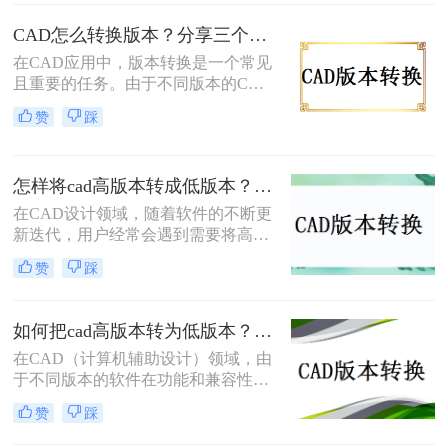
和兼容性，或者是因为我们需要将文
件与使用不同版本CAD软件的用户共
CAD怎么转换版本？分享三个简单转换方法！
享。下面，我将介绍几种常见的CAD
在CAD应用中，版本转换是一个常见
版本怎么转换方法。
且重要的任务。由于不同版本的CAD
软件可能具有不同的文件格式和功
赞
踩
能，因此需要将文件从一个版本转换
为另一个版本，以满足不同的需求。
那么CAD怎么转换版本呢？本文将介
怎样将cad高版本转成低版本？分享3种实用的方法~！
绍三种实用的cad版本转换方法，帮助
您轻松完成转换工作。
在CAD设计领域，随着软件的不断更
新迭代，用户经常会遇到需要将高版
本的CAD文件转换为低版本以便在不
赞
踩
同版本的CAD软件中打开或共享的情
况。那么怎样将cad高版本转成低版本
呢？本文将详细介绍几种将CAD高版
如何把cad高版本转为低版本？这3个方法轻松转换cad图纸版本！
本转换成低版本的方法，帮助用户轻
在CAD（计算机辅助设计）领域，由
松应对这一需求。
于不同版本的软件在功能和兼容性上
存在差异，有时需要将高版本的CAD
赞
踩
文件转换为低版本以确保其能在特定
版本的软件上正确打开和编辑。那么