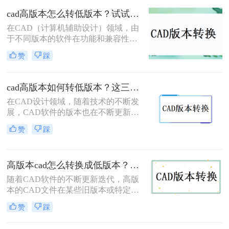
如何把cad高版本转为低版本呢？以下
cad高版本怎么转低版本？试试看这三个方法！
是一些常用的方法来实现CAD高版本
在CAD（计算机辅助设计）领域，由
到低版本的转换。
于不同版本的软件在功能和兼容性上
的差异，经常需要将高版本的CAD文
赞
踩
件转换为低版本以满足特定的软件版
本要求或确保文件在不同环境中的兼
容性。那么cad高版本怎么转低版本
cad高版本如何转低版本？这三种方法很好用！
呢？以下将详细介绍几种将CAD高版
在CAD设计领域，随着技术的不断发
本转换为低版本的方法。
展，CAD软件的版本也在不断更新。
然而，由于各种原因，我们有时需要
赞
踩
将高版本的CAD文件转换为低版本，
以便在旧版本的CAD软件或特定的环
境中打开和编辑。那么cad高版本如何
高版本cad怎么转换成低版本？这三个转换方法非常简单！
转低版本呢？本文将详细介绍CAD高
版本转低版本的几种方法，帮助大家
随着CAD软件的不断更新迭代，高版
高效、准确地完成这一操作。
本的CAD文件在某些旧版本或特定需
求的场景下可能无法直接打开或编
赞
踩
辑。因此，将高版本CAD转换成低版
本成为了一个常见的需求。那么高版