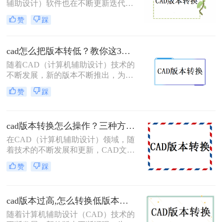
辅助设计）软件也在不断更新迭代，
功能越来越强大，界面越来越友好。
赞
踩
然而，有时候我们会遇到一些问题，
比如某个高版本的CAD文件需要在低
版本的CAD软件中打开或编辑，这时
cad怎么把版本转低？教你这3种简单的转换方法！
候就需要将高版本的CAD文件转换成
随着CAD（计算机辅助设计）技术的
低版本。那么如何将cad版本转换成低
不断发展，新的版本不断推出，为用
版本呢？本文将介绍几种将CAD版本
户提供了更多功能和优化。然而，有
转换成低版本的方法。
赞
踩
时我们需要将高版本的CAD文件转换
为低版本，以便在不支持新版本的系
统或软件中打开和编辑。那么cad怎么
cad版本转换怎么操作？三种方法助你轻松应对！
把版本转低呢？本文将介绍几种将高
版本CAD文件转换为低版本的方法。
在CAD（计算机辅助设计）领域，随
着技术的不断发展和更新，CAD文件
的版本转换成为了一个常见的需求。
赞
踩
为了满足不同软件版本、不同平台或
不同用户之间的兼容性要求，我们需
要掌握一些有效的CAD版本转换方
cad版本过高,怎么转换低版本？这二个方法简单好操作！
法。那么cad版本转换怎么操作呢？本
文将为您介绍三种常用的CAD版本转
随着计算机辅助设计（CAD）技术的