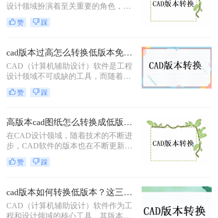
本的方法。
设计领域扮演着至关重要的角色，而
由于软件版本的不断更新，有时我们
赞
踩
需要将高版本的CAD文件转换为低版
本以便与旧系统或团队成员兼容。那
么cad版本太高了怎样降一下版本呢？
cad版本过高怎么转换低版本免费？这二个方法了解一下！
本文将介绍两种将CAD版本降级的方
CAD（计算机辅助设计）软件是工程
法。
设计领域不可或缺的工具，而随着软
件版本的更新迭代，有时我们需要将
赞
踩
高版本的CAD文件转换为低版本，以
便与旧系统或团队成员兼容。那么cad
版本过高怎么转换低版本免费呢？本
高版本cad图纸怎么转换成低版本？有这4种方法可以快速转换！
文将介绍两种免费将CAD版本从高转
在CAD设计领域，随着技术的不断进
低的方法。
步，CAD软件的版本也在不断更新。
然而，由于某些特定的工作需求或设
赞
踩
备限制，我们有时需要将高版本的
CAD图纸转换为低版本，以确保图纸
在旧版本的CAD软件中能够正常打开
cad版本如何转换低版本？这三个转换方法，你一定要学会！
和编辑。那么高版本cad图纸怎么转换
CAD（计算机辅助设计）软件作为工
成低版本呢？本文将详细介绍四种将
程和设计领域的核心工具，其版本迭
高版本CAD图纸转换为低版本的方