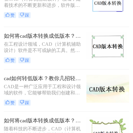
本文将介绍两种简单的方法，帮助你
着技术的不断更新和进步，软件版本
将CAD高版本文件转为低版本文件。
也日新月异。但在实际应用中，有时
赞
踩
我们需要将高版本的CAD文件转换为
低版本，以兼容旧版软件或适应不同
的工作环境。那么cad如何转换低版本
如何将cad版本转换成低版本？试试这三种方法吧！
的呢？下面将为您介绍三种实用的方
法，帮助您轻松实现CAD文件的低版
在工程设计领域，CAD（计算机辅助
本转换。
设计）软件是不可或缺的工具。然
而，随着技术的不断进步，CAD软件
赞
踩
版本不断更新，有时我们需要将高版
本的CAD文件转换为低版本，以便在
旧版本的软件或不同的环境中打开和
cad如何转低版本？教你几招轻松搞定！
编辑。那么如何将cad版本转换成低版
CAD是一种广泛应用于工程和设计领
本呢？本文将为您介绍三种将CAD版
域的软件，它能够帮助我们创建和修
本转换成低版本的实用方法，帮助您
改图形。在使用CAD软件的过程中，
解决版本不兼容的问题。
赞
踩
经常会遇到需要将文件转换到低版本
的情况，以便与其他人共享。那么，
cad如何转低版本呢？本文将详细介绍
如何将cad版本转换成低版本？教你三个小妙招轻松搞定！
CAD转换到低版本的方法和注意事
随着科技的不断进步，CAD（计算机
项。