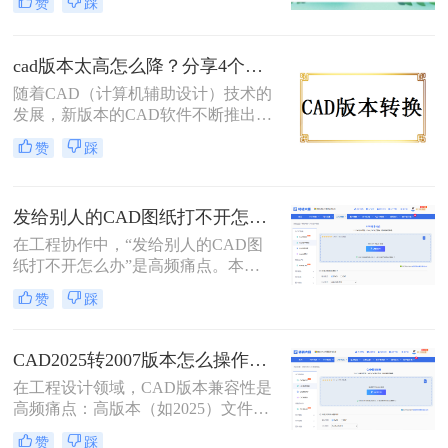
赞
踩
使用不同版本的CAD软件，文件版本
不兼容的问题时有发生。那么cad版本
怎么转换低版本呢？本文将详细介绍
cad版本太高怎么降？分享4个实用方法！
三种将CAD文件版本转换为低版本的
随着CAD（计算机辅助设计）技术的
方法。
发展，新版本的CAD软件不断推出，
带来了更多的功能和优化。然而，这
赞
踩
也意味着高版本的CAD文件可能无法
在旧版本的CAD软件中正确打开或编
辑。为了确保兼容性，有时需要将
发给别人的CAD图纸打不开怎么办？CAD版本转换5种有效方法！
CAD文件的版本降低。那么cad版本
太高怎么降呢？本文将介绍四种有效
在工程协作中，“发给别人的CAD图
的方法来实现这一目标。
纸打不开怎么办”是高频痛点。本文
聚焦CAD版本转换核心解决方案，所
赞
踩
有方法均经2026年实测验证。特别强
调：在线工具存在数据上传风险，敏
感图纸必须使用Autodesk官方本地功
CAD2025转2007版本怎么操作？5种安全有效方法实测（2026年最新版）!
能！
在工程设计领域，CAD版本兼容性是
高频痛点：高版本（如2025）文件无
法被超低版本（2007）打开，导致协
赞
踩