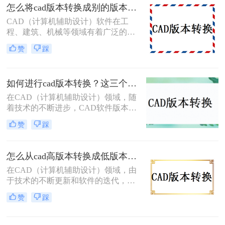
怎么将cad版本转换成别的版本？分享3个简单转换方法！
种常用的方法，帮助您轻松完成CAD
版本的转换。
CAD（计算机辅助设计）软件在工
程、建筑、机械等领域有着广泛的应
用。然而，由于不同版本的CAD软件
赞
踩
之间存在兼容性问题，因此，将CAD
文件从一个版本转换为另一个版本成
为了许多用户面临的需求。本文将详
如何进行cad版本转换？这三个方法了解一下！
细介绍怎么将cad版本转换成别的版
本。
在CAD（计算机辅助设计）领域，随
着技术的不断进步，CAD软件版本不
断更新，这导致了不同版本之间的兼
赞
踩
容性问题。为了确保设计数据的准确
性和完整性，避免不必要的错误和成
本，提高工作效率，CAD版本转换成
怎么从cad高版本转换成低版本？教你四个小妙招轻松搞定！
为了一个必要的步骤。本文将详细介
在CAD（计算机辅助设计）领域，由
绍如何进行cad版本转换的方法，并提
于技术的不断更新和软件的迭代，我
供一些实用的技巧。
们常常会遇到CAD文件版本不兼容的
赞
踩
问题。特别是在项目合作、文件传输
或软件升级后，CAD文件的接收者可
能使用的CAD版本低于发送者的版