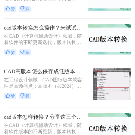
代频繁，不同版本之间在功能和兼容
法，并给出具体的操作步骤和注意事
赞
踩
性上存在差异。因此，有时我们需要
项。
将高版本的CAD文件转换为低版本，
以便在旧版本的CAD软件中打开或编
cad版本转换怎么操作？来试试这二种实用方法吧！
辑。那么cad版本如何转换低版本呢？
在CAD（计算机辅助设计）领域，随
以下是一些常用的方法来实现CAD版
着软件的不断更新迭代，版本转换成
本从高到低的转换。
为了一个常见的需求。无论是出于兼
赞
踩
容性、文件格式要求，还是为了与旧
版软件保持一致，CAD版本转换都显
得尤为重要。那么cad版本转换怎么操
CAD高版本怎么保存成低版本发给别人？5种安全有效方法实测！
作呢？本文将介绍二种CAD版本转换
在工程设计领域，CAD图纸版本兼容
的操作方法。
性是高频痛点：高版本（如2024）文
件无法被低版本（如2018）打开，导
赞
踩
致协作中断、进度延误。许多用户盲
目使用"保存为"功能，却忽略关键设
置，造成图层丢失、标注错误。那么
cad版本怎样转换？分享这三个转换方法！
CAD高版本怎么保存成低版本发给别
人呢？本文基于AutoCAD 2024+系统
在CAD（计算机辅助设计）领域，随
实测，系统梳理5种安全有效的版本
着软件版本的不断更新，版本转换成