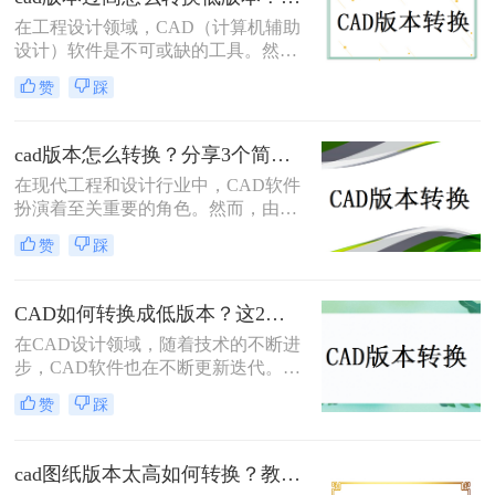
具体要怎么#other#呢？下面就一起来
在工程设计领域，CAD（计算机辅助
了解一下吧。
设计）软件是不可或缺的工具。然
而，随着技术的不断进步，CAD软件
赞
踩
也在不断更新换代。有时，我们可能
会遇到需要使用较低版本的CAD软件
打开或编辑文件的情况，这时就需要
cad版本怎么转换？分享3个简单方法，轻松无损转换！
将高版本的CAD文件转换为低版本。
在现代工程和设计行业中，CAD软件
那么CAD版本过高怎么转换低版本
扮演着至关重要的角色。然而，由于
呢？本文将介绍几种常见的CAD版本
不同的CAD软件使用不同的文件格
转换方法，帮助您轻松应对这一问
赞
踩
式，将文件从一个CAD版本转换到另
题。
一个版本可能会带来很多麻烦。幸运
的是，我们有几种方法可以轻松地完
CAD如何转换成低版本？这2个方法一定要学会！
成这个转换过程，并确保文件在不同
在CAD设计领域，随着技术的不断进
的CAD软件中无缝地运行。那么CAD
步，CAD软件也在不断更新迭代。然
版本怎么转换呢？在本文中，我们将
而，在实际工作中，我们经常会遇到
介绍三种最常用的CAD版本转换方
赞
踩
需要在不同版本的CAD软件之间转换
法，以帮助您更好地处理CAD文件。
文件的情况。尤其是在一些老旧的设
备或系统上，只能运行低版本的CAD
cad图纸版本太高如何转换？教你三个小妙招轻松搞定！
软件。因此，将高版本的CAD文件转