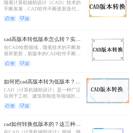
随着计算机辅助设计（CAD）技术的
换成低版本成为了一个常见的需求。
不断发展，CAD软件不断更新迭代，
本文将详细介绍CAD如何转换成低版
每个新版本都带来了更强大的功能和
本，帮助您轻松应对这一挑战。
赞
踩
更高的工作效率。然而，这也导致了
一个问题：当使用较新版本的CAD软
件创建的图纸需要在旧版本的CAD软
cad高版本转低版本怎么转？实用的版本转换方法来了！
件中打开或编辑时，就会遇到版本不
兼容的问题。那么，cad图纸版本太高
在CAD绘图领域，随着技术的不断发
如何转换呢？本文将为您介绍几种实
展和更新，新版本的CAD软件不断涌
用的转换方法。
现，它们带来了更为丰富的功能和更
赞
踩
高的绘图效率。然而，在实际工作
中，由于各种原因，我们有时需要将
高版本的CAD文件转换为低版本，以
如何把cad高版本转为低版本？学会这两个方法就够了！
便在旧版本的CAD软件中打开和编
CAD（计算机辅助设计）是一种广泛
辑。那么CAD高版本转低版本怎么转
应用于工程、建筑和制造等领域的设
呢？本文将详细介绍CAD高版本转低
计软件。在使用CAD软件时，有时候
版本的转换方法，帮助您轻松应对这
赞
踩
我们需要将高版本的CAD文件转换为
一需求。
低版本的文件，以便与其他使用低版
本CAD软件的人进行共享和协作。那
cad如何转换低版本的？这三种办法帮你轻松解决！
么如何把CAD高版本转为低版本呢？
在CAD（计算机辅助设计）领域，随