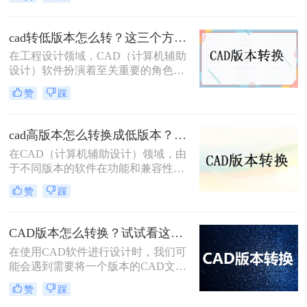
作中断、进度延误。特别强调：2007
是超老旧版本（2007年发布），仅限
必要场景使用。那么CAD2025转2007
cad转低版本怎么转？这三个方法都可以转换版本！
版本怎么操作呢？本文聚焦CAD
在工程设计领域，CAD（计算机辅助
2025转2007核心解决方案，严格区分
设计）软件扮演着至关重要的角色。
安全使用场景，助您安全高效完成转
然而，由于不同版本的CAD软件之间
换！
赞
踩
存在兼容性问题，有时我们需要将高
版本的CAD文件转换为低版本，以便
在旧版本的软件中打开和编辑。那么
cad高版本怎么转换成低版本？为你带来3个好用的方法！
CAD转低版本怎么转呢？本文将为您
在CAD（计算机辅助设计）领域，由
介绍几种将CAD文件转换为低版本的
于不同版本的软件在功能和兼容性上
方法，帮助您解决兼容性问题。
存在差异，有时我们需要将高版本的
赞
踩
CAD文件转换为低版本，以便在旧版
本的CAD软件中打开或编辑。那么
cad高版本怎么转换成低版本呢？以下
CAD版本怎么转换？试试看这三个方法！
是一些常用的方法来实现CAD高版本
​在使用CAD软件进行设计时，我们可
到低版本的转换。
能会遇到需要将一个版本的CAD文件
转换为另一个版本的情况。这可能是
赞
踩
因为不同的软件版本具有不同的功能