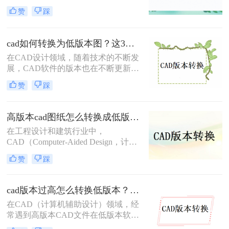
转换方法，明确标注每种方案的适用
为了一个常见的需求。无论是出于兼
赞
踩
边界与关键细节，助您高效完成版本
容性、文件格式要求，还是为了与旧
兼容，让图纸协作畅通无阻！
版软件保持一致，CAD版本转换都显
得尤为重要。那么cad版本怎样转换
cad如何转换为低版本图？这3个方法了解一下！
呢？本文将介绍三种CAD版本转换的
在CAD设计领域，随着技术的不断发
方法。
展，CAD软件的版本也在不断更新。
然而，有时我们需要将高版本的CAD
赞
踩
文件转换为低版本，以便在不同版本
的CAD软件中打开或编辑。那么cad
如何转换为低版本图呢？本文将介绍
高版本cad图纸怎么转换成低版本图纸？快来试一试这二种方法吧！
三种将CAD文件转换为低版本的方
在工程设计和建筑行业中，
法。
CAD（Computer-Aided Design，计算
机辅助设计）文件的版本兼容性问题
赞
踩
时常出现。高版本的CAD图纸在低版
本的CAD软件中可能无法打开，这给
文件的共享和协作带来了不便。那么
cad版本过高怎么转换低版本？分享3种高效转换方法！
高版本cad图纸怎么转换成低版本图纸
在CAD（计算机辅助设计）领域，经
呢？本文将介绍两种将高版本CAD图
常遇到高版本CAD文件在低版本软件
纸转换为低版本的方法，帮助您轻松
中无法打开或编辑的情况。这通常是
解决这一问题。