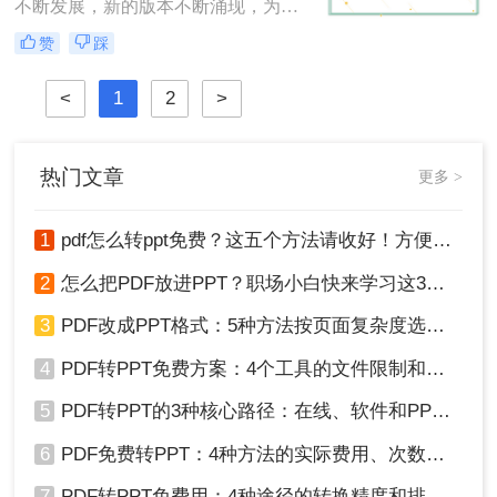
换方法，包括使用原CAD软件、第三
不断发展，新的版本不断涌现，为设
方转换工具以及在线转换服务。
计师提供了更丰富的功能和更好的体
赞
踩
验。然而，有时候我们可能会遇到需
要将高版本的CAD文件转换为低版本
<
1
2
>
的情况，以确保与特定软件或硬件的
兼容性。那么cad版本过高,怎么转换
低版本呢？在本文中，我们将介绍两
种常用的方法来将高版本的CAD文件
热门文章
更多 >
转换为低版本。
1
pdf怎么转ppt免费？这五个方法请收好！方便又好用！
2
怎么把PDF放进PPT？职场小白快来学习这3种方法！
3
PDF改成PPT格式：5种方法按页面复杂度选择！
4
PDF转PPT免费方案：4个工具的文件限制和输出质量对比！
5
PDF转PPT的3种核心路径：在线、软件和PPT自带的适用范围！
6
PDF免费转PPT：4种方法的实际费用、次数限制和效果！
7
PDF转PPT免费用：4种途径的转换精度和排版保留能力对比！