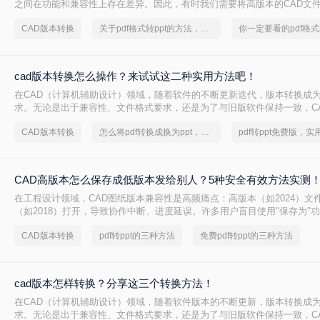
之间在功能和兼容性上存在差异。因此，有时我们需要将高版本的CAD文
以便在旧版本的CAD软件中打开或编辑。那么cad版本如何转换低版本呢
CAD版本转换
关于pdf格式转ppt的方法，你一定要学会
的方法来实现CAD版本从高到低的转换。
cad版本转换怎么操作？来试试这二种实用方法吧！
在CAD（计算机辅助设计）领域，随着软件的不断更新迭代，版本转换成
求。无论是出于兼容性、文件格式要求，还是为了与旧版软件保持一致，C
得尤为重要。那么cad版本转换怎么操作呢？本文将介绍二种CAD版本转
CAD版本转换
怎么将pdf转换成换为ppt，实用的方法来了
CAD高版本怎么保存成低版本发给别人？5种安全有效方法实测
在工程设计领域，CAD图纸版本兼容性是高频痛点：高版本（如2024）文
（如2018）打开，导致协作中断、进度延误。许多用户盲目使用"保存为"
设置，造成图层丢失、标注错误。那么CAD高版本怎么保存成低版本发给
CAD版本转换
pdf转ppt的三种方法
免费pdf转ppt的三种方法
AutoCAD 2024+系统实测，系统梳理5种安全有效的版本转换方法，明确
用边界与关键细节，助您高效完成版本兼容，让图纸协作畅通无阻！
cad版本怎样转换？分享这三个转换方法！
在CAD（计算机辅助设计）领域，随着软件版本的不断更新，版本转换成
求。无论是出于兼容性、文件格式要求，还是为了与旧版软件保持一致，C