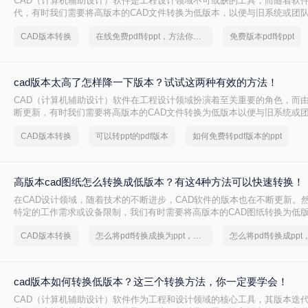
CAD（计算机辅助设计）软件是工程设计领域不可或缺的工具，而随着软
代，有时我们需要将高版本的CAD文件转换为低版本，以便与旧系统或团
cad版本过高怎么转换低版本免费呢？本文将介绍两种免费将CAD版本从
CAD版本转换
在线免费pdf转ppt，方法你了解吗？
免费版本pdf转ppt
cad版本太高了怎样降一下版本？试试这两种有效的方法！
CAD（计算机辅助设计）软件在工程设计领域扮演着至关重要的角色，而
断更新，有时我们需要将高版本的CAD文件转换为低版本以便与旧系统或
么cad版本太高了怎样降一下版本呢？本文将介绍两种将CAD版本降级的方
CAD版本转换
可以转ppt的pdf版本
如何免费转pdf版本的ppt
高版本cad图纸怎么转换成低版本？有这4种方法可以快速转换！
在CAD设计领域，随着技术的不断进步，CAD软件的版本也在不断更新。
特定的工作需求或设备限制，我们有时需要将高版本的CAD图纸转换为低
在旧版本的CAD软件中能够正常打开和编辑。那么高版本cad图纸怎么转
CAD版本转换
怎么将pdf转换成换为ppt，分享一种简单的方法
文将详细介绍四种将高版本CAD图纸转换为低版本的方法，并给出具体的
项。
cad版本如何转换低版本？这三个转换方法，你一定要学会！
CAD（计算机辅助设计）软件作为工程和设计领域的核心工具，其版本迭