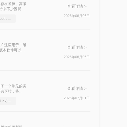
上存在差异。高版
查看详情 >
付带来不少困扰。
转换精度、操作
2026年08月06日
怎么将pdf转换成换为ppt，分享一种简单的方法
际场景快速选
被广泛应用于二维
查看详情 >
高版本软件可以打
图纸分享给使用旧
2026年08月06日
那么CAD 如何
维度，对比三种主
为了一个常见的需
查看详情 >
户共享时，将
呢？本文将介绍两
2026年07月01日
怎么实现pdf转换成ppt？方法详解