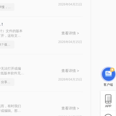
法。
2026年04月21日
不是这届员工工作效率慢，是你不会pdf转换ppt这一招！
吧！
助设计）文件的版本
查看详情 >
打开，这给文件
本文将介绍两种
2026年04月15日
怎么实现pdf转换成ppt？值得一试的技巧
中无法打开或编
查看详情 >
致低版本软件无法
本过高怎么转换低
2026年04月15日
pdf转ppt免费无水印，分享一种简单的方法
客户端
然而，有时我们
APP
查看详情 >
开或编辑。那么
法。