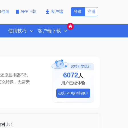
登录
注册
PI咨询
APP下载
客户端
使用技巧
客户端下载
实时引擎统计
6072
人
真还原且排版不乱
怎么转换
，无需安
用户已经体验
在线CAD版本转换 >
法对比！