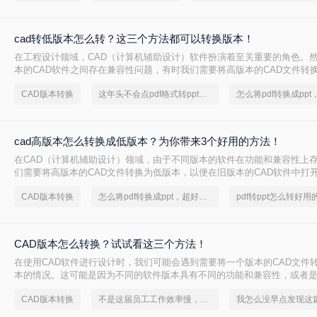
cad转低版本怎么转？这三个方法都可以转换版本！
在工程设计领域，CAD（计算机辅助设计）软件扮演着至关重要的角色。
本的CAD软件之间存在兼容性问题，有时我们需要将高版本的CAD文件转
便在旧版本的软件中打开和编辑。那么CAD转低版本怎么转呢？本文将为
CAD版本转换
这年头不会点pdf格式转ppt技巧，都不好意思说是职场老手了
CAD文件转换为低版本的方法，帮助您解决兼容性问题。
cad高版本怎么转换成低版本？为你带来3个好用的方法！
在CAD（计算机辅助设计）领域，由于不同版本的软件在功能和兼容性上
们需要将高版本的CAD文件转换为低版本，以便在旧版本的CAD软件中打
cad高版本怎么转换成低版本呢？以下是一些常用的方法来实现CAD高版
CAD版本转换
怎么将pdf转换成ppt，超好用的方法
换。
CAD版本怎么转换？试试看这三个方法！
​在使用CAD软件进行设计时，我们可能会遇到需要将一个版本的CAD文件
本的情况。这可能是因为不同的软件版本具有不同的功能和兼容性，或者
文件与使用不同版本CAD软件的用户共享。下面，我将介绍几种常见的CA
CAD版本转换
不是这届员工工作效率慢，是你不会pdf转换ppt这一招！
方法。