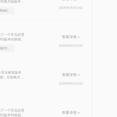
件转换为低版本，
？以下是一些常用
2026年05月24日
你一定要看的pdf格式转ppt方法，看到的都学会了
为了一个常见的需
查看详情 >
AD版本转换都显
换的操作方法。
2026年05月20日
pdf转ppt免费版，实用的方法来了
！
件无法被低版本
查看详情 >
功能，却忽略关键
别人呢？本文基于
2026年05月20日
标注每种方案的适
为了一个常见的需
查看详情 >
AD版本转换都显