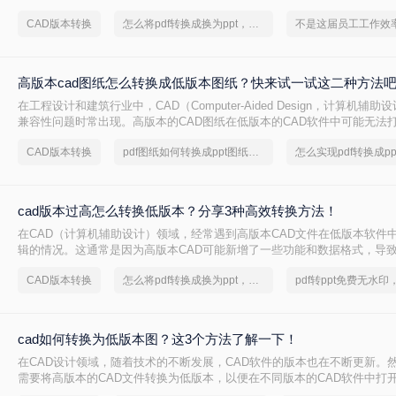
得尤为重要。那么cad版本怎样转换呢？本文将介绍三种CAD版本转换的方
CAD版本转换
怎么将pdf转换成换为ppt，分享一种简单的方法
高版本cad图纸怎么转换成低版本图纸？快来试一试这二种方法
在工程设计和建筑行业中，CAD（Computer-Aided Design，计算机辅
兼容性问题时常出现。高版本的CAD图纸在低版本的CAD软件中可能无法
的共享和协作带来了不便。那么高版本cad图纸怎么转换成低版本图纸呢？
CAD版本转换
pdf图纸如何转换成ppt图纸呢？
将高版本CAD图纸转换为低版本的方法，帮助您轻松解决这一问题。
cad版本过高怎么转换低版本？分享3种高效转换方法！
在CAD（计算机辅助设计）领域，经常遇到高版本CAD文件在低版本软件
辑的情况。这通常是因为高版本CAD可能新增了一些功能和数据格式，导
识别。因此，将高版本CAD文件转换为低版本变得尤为重要。那么cad版
CAD版本转换
怎么将pdf转换成换为ppt，分享一种简单的方法
版本呢？本文将介绍三种将CAD高版本转换为低版本的高效方法。
cad如何转换为低版本图？这3个方法了解一下！
在CAD设计领域，随着技术的不断发展，CAD软件的版本也在不断更新。
需要将高版本的CAD文件转换为低版本，以便在不同版本的CAD软件中打
cad如何转换为低版本图呢？本文将介绍三种将CAD文件转换为低版本的方