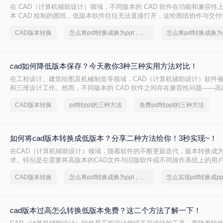
在 CAD（计算机辅助设计）领域，不同版本的 CAD 软件在功能和兼容性
本 CAD 绘制的图纸，低版本软件往往无法直接打开，这给图纸协作与交
因此，将高版本 CAD 图纸转换为低版本 成为设计师的常见需求。本文从 
CAD版本转换
怎么将pdf转换成换为ppt，实用的方法来了
难度、批量能力、隐私安全 四个维度，对比三种主流方案，帮助您根据实
择。
cad如何降低版本保存？今天教你3种三种实用方法对比！
在工程设计、建筑绘图及机械制造等领域，CAD（计算机辅助设计）软件
和三维设计工作。然而，不同版本的 CAD 软件之间存在兼容性问题——
开低版本文件，但低版本软件却无法直接打开高版本文件。当我们需要将
CAD版本转换
pdf转ppt的三种方法
免费pdf转ppt的三种方法
版 CAD 的合作伙伴或客户时，将 CAD 文件降低版本保存就显得尤为重要。
降低版本保存呢？本文从转换精度、操作难度、批量能力、隐私安全四个
流方案，帮助您根据实际场景快速做出选择。
如何将cad版本转换成低版本？分享二种方法给你！3秒实现~！
在CAD（计算机辅助设计）领域，随着软件的不断更新迭代，版本转换成
求。特别是在需要将高版本的CAD文件与旧版软件或不同操作系统上的用
CAD版本转换成低版本显得尤为重要。那么如何将cad版本转换成低版本
CAD版本转换
怎么将pdf转换成换为ppt，分享一种简单的方法
种将CAD版本转换成低版本的方法。
cad版本过高怎么转换低版本免费？这二个方法了解一下！