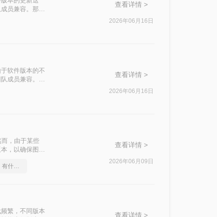
件版本的更新迭
查看详情 >
队成员兼容。那么
高转低的方法。
2026年06月16日
由于软件版本的不
查看详情 >
团队成员兼容。那
法。
2026年06月16日
然而，由于某些
查看详情 >
版本，以确保图纸
换成低版本呢？本
2026年06月09日
怎么将pdf转换成ppt，有什么快速的方法
操作步骤和注意事
代频繁，不同版本
查看详情 >