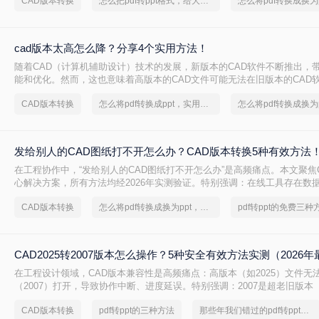
CAD版本转换
怎么把pdf转ppt格式，给大家安利一下
cad版本太高怎么降？分享4个实用方法！
随着CAD（计算机辅助设计）技术的发展，新版本的CAD软件不断推出，
能和优化。然而，这也意味着高版本的CAD文件可能无法在旧版本的CAD
或编辑。为了确保兼容性，有时需要将CAD文件的版本降低。那么cad版
CAD版本转换
怎么将pdf转换成ppt，实用方法不要错过
本文将介绍四种有效的方法来实现这一目标。
发给别人的CAD图纸打不开怎么办？CAD版本转换5种有效方法
在工程协作中，“发给别人的CAD图纸打不开怎么办”是高频痛点。本文聚焦
心解决方案，所有方法均经2026年实测验证。特别强调：在线工具存在数
感图纸必须使用Autodesk官方本地功能！
CAD版本转换
怎么将pdf转换成换为ppt，分享一种简单的方法
pdf转ppt的免费三种
CAD2025转2007版本怎么操作？5种安全有效方法实测（2026年
在工程设计领域，CAD版本兼容性是高频痛点：高版本（如2025）文件无
（2007）打开，导致协作中断、进度延误。特别强调：2007是超老旧版本（
布），仅限必要场景使用。那么CAD2025转2007版本怎么操作呢？本文聚焦C
CAD版本转换
pdf转ppt的三种方法
那些年我们错过的pdf转ppt格式方法
2007核心解决方案，严格区分安全使用场景，助您安全高效完成转换！