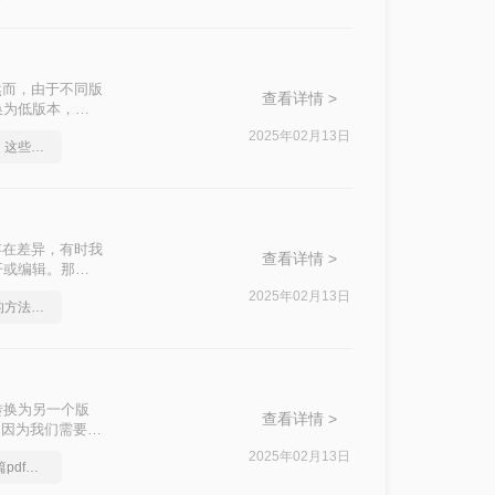
然而，由于不同版
查看详情 >
换为低版本，以
您介绍几种将
2025年02月13日
怎么将pdf转换成ppt，这些方法可以帮到你
存在差异，有时我
查看详情 >
开或编辑。那么
本到低版本的转
2025年02月13日
pdf转ppt怎么转好用的方法分享
转换为另一个版
查看详情 >
是因为我们需要将
D版本怎么转换
2025年02月13日
我怎么没早点发现这篇pdf格式转ppt教程