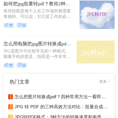
如何把jpg批量转pdf？教你2种方法，10秒搞定100张图片
式呢？这就是我们今天要讲述的重
点，下面一起来看看jpg转换成pdf格
有些技能是每个人在工作场所都需要
式的具体步骤吧。
掌握的。可以说，它们是工作的必备
品。就像蔬菜、大米、油和盐一样，
赞
踩
它们是生活必需品。当然，学习这些
技能也有助于你的工作。也许它们可
以帮助你晋升和加薪。废话不多说。
怎么用电脑把jpg图片转换成pdf？教你最实用简单的两种转换方法
让我们进入这个主题。如何把jpg批量
转pdf？下面就来教你jpg转pdf的方
JPG是图片中比较常见的一种格式。
法。
随着手机的普及，拍照是一件非常普
遍的事情，深受广大群众的欢迎和喜
赞
踩
爱。然而，如果有更多的图片，有时
会有很多不便的预览和搜索。如果能
将jpg图片转换成pdf是非常方便的，
热门文章
更多 >
而且还方便浏览和美观。那么怎么用
电脑把jpg图片转换成pdf呢？
1
怎么把图片转换成pdf？四种常用方法一看即会！
2
JPG 转 PDF 的三种高效方法对比：批量合成、高清无损、零弹窗！
3
JPG转PDF格式：3种方法的转换速度和画质保留对比！