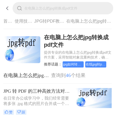
首页>
使用技巧>
JPG转PDF教程>
在电脑上怎么把jpg转换成pdf文件
在电脑上怎么把jpg转换成
pdf文件
提供专业的在电脑上怎么把jpg转换成pdf文
件方案，采用智能对象流重构技术，确保
文档1:1高保真还原且排版不乱码。支持一
推荐话题：
jpg如何转成pdf？简单高效的恢复方法
在线jpg转pdf转换器，简单高效的转换方法
键批量处理，全链路 SSL 加密保障隐私安
全。助您快速实现在电脑上怎么把jpg转换
在电脑上怎么把jpg转换成pdf文件
查询到
46
个结果
成pdf文件，无需安装，高效办公。
JPG 转 PDF 的三种高效方法对比：批量合成、高清无损、零弹窗！
在日常办公或学习中，我们经常需要
将多张 .jpg 格式的照片合并成一个
.pdf 文档，以便于传输、打印或正式
赞
踩
提交（如简历附件、合同扫描件、作