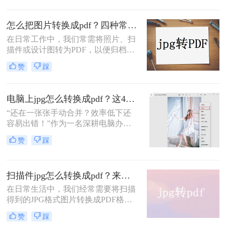
品集等）。市面上虽然工具众多，但
往往夹杂着广告弹窗、强制下载捆绑
怎么把图片转换成pdf？四种常用方法一看即会！
软件，甚至压缩画质。为了帮你真正
在日常工作中，我们常需将照片、扫
解决难题，本文梳理了三种安全、有
描件或设计图转为PDF，以便归档、
效且无需安装第三方插件的转换方
打印或传输。但面对在线工具、专业
案。这三种方案均能保证图片高清无
赞
踩
软件、系统自带功能等不同途径，到
损，并支持“多图合成一册”的核心需
底选哪种最合适？本文先给出直观对
求。下文先从 操作门槛、批量能力、
比结论，再逐一拆解操作步骤，帮您
隐私安全、网络依赖 四个维度给出直
电脑上jpg怎么转换成pdf？这4个亲测有效的方法，让你效率翻倍！
按需快速决策。
观对比，再逐一详解操作步骤，助您
“还在一张张手动合并？效率低下还
根据自身场景快速选择。
容易出错！”作为一名深耕电脑办公
软件测评多年的博主，我每天都会接
赞
踩
触到大量关于格式转换的咨询。其
中，“电脑上 JPG 怎么转换成 PDF”这
个问题的热度始终居高不下。
扫描件jpg怎么转换成pdf？来试试这二种转换方法！
在日常生活中，我们经常需要将扫描
得到的JPG格式图片转换成PDF格
式，以便于文件的共享、存储和打
赞
踩
印。那么扫描件jpg怎么转换成pdf