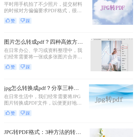
平时用手机拍了不少照片，提交材料
是要批量归档几百张照片？是对画质
的时候对方偏偏要求PDF格式，很多
要求极高，还是只求快速分享？本文
人这个时候就开始犯愁了。有些人截
将围绕在线免安装、本地批量处理、
赞
踩
图再拼接，搞出来歪歪扭扭的；有些
系统自带工具和专业软件四个真实场
人下了好几个软件，结果不是广告弹
景，分享几种经过实测的转换方法，
窗就是转出来图片变形。其实照片如
帮你避开常见误区，高效完成转换。
图片怎么转成pdf？四种高效方法详解（适用所有用户）
何转换成pdf并不复杂，关键是选对方
法。接下来我会按照在线转换、批量
在日常办公、学习或资料整理中，我
处理、系统自带、手机操作这几个不
们经常需要将一张或多张图片合并成
同场景，分别讲清楚每种做法的步骤
一个PDF文件。无论是扫描的文档截
赞
踩
和注意点，你对照自己的情况选一种
图、手机拍下的合同，还是设计稿图
就行。
片，将其转换为PDF都能方便存档、
打印或发送。很多用户会问“图片怎
jpg怎么转换成pdf？分享三种高效转换方法！
么转成PDF”？本文从专业角度出发，
提供四种无需安装竞品软件的可靠方
在日常生活中，我们经常需要将JPG
法，涵盖Windows、Mac、命令行工
图片转换成PDF文件，以便更好地进
具和在线平台，每个方法均经过实测
行分享、存储或打印。那么jpg怎么转
赞
踩
验证，确保安全、高效。
换成pdf呢？本文将介绍三种将JPG转
换成PDF的高效方法。
JPG转PDF格式：3种方法的转换速度和画质保留对比！