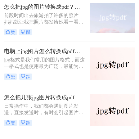
可以更加轻松地进行备份和分享，也
怎么把jpg的图片转换成pdf？这二个方法让你实现jpg转pdf
可以更加方便地浏览和查看。那么图
前段时间出去旅游拍了许多的照片，
片jpg怎么转换成pdf？从而更加方便
妈妈就让我把照片都发给她看一看。
地进行阅读和标注。下面小编交给大
由于照片实在是太多了，我就想着把
家一个小技巧~
赞
踩
这些照片都放到一个文档中，这样就
比较方便查看和阅读了。同时为了防
止误操作，我把文档转换成了PDF文
电脑上jpg图片怎么转换成pdf？分享二种最实用的方法
件，发给妈妈看了之后，她非常的高
jpg格式是我们常用的图片格式，而这
兴。那么大家来学习一下这几个怎么
一格式也是使用最为广泛，最能为某
把jpg的图片转换成pdf的方法吧，以
些网站工具接受的格式。办公室里，
后出去旅游了可以多拍几张照片分享
赞
踩
我们还会经常看到这种格式的图片，
给自己的家人和朋友。
不同的文件格式或图片格式自有其自
身的作用。而在办公室里，我们也许
怎么把几张jpg图片转换成pdf格式？快来get这2个好用的技巧
经常会碰到需要转换格式的情况，有
一种转换就是将jpg图片转换成pdf
日常操作中，我们都会遇到图片发
了！那么电脑上jpg图片怎么转换成
送，直接发送时，有时会引起图片分
pdf呢？下面一起来看看。
辨率的改变，为了保证图片在传输过
赞
踩
程中分辨率没有改变，我一般都是先
把这些图片转换成PDF文件再发送。
那么怎么把几张jpg图片转换成pdf格