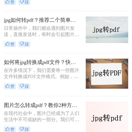
赞
踩
的问题，可以说是保障了原汁原味的
文档，也很方便打印，所以很多打工
人都习惯将文件转换成PDF的格式，
jpg如何转pdf？推荐二个简单的转换方法！
那么如何将jpg转换成pdf格式呢？如
日常操作中，我们都会遇到图片发
果你还不知道怎么操作，不妨跟着以
送，直接发送时，有时会引起图片分
下的jpg转换成pdf格式图片步骤来试
辨率的改变，为了保证图片在传输过
试吧。
赞
踩
程中分辨率没有改变，我一般都是先
把这些图片转换成PDF文件再发送。
那么要怎么将jpg如何转pdf呢？这就
如何将jpg转换成pdf文件？快学习这二种免费转换方法!
是我们今天要讲述的重点，下面一起
在许多情况下，我们需要将一些图片
来看看图片转pdf的具体步骤吧。
文件转换成PDF文件格式。例如，我
们需要将多张图片合并成一个PDF文
赞
踩
件以便于存储和共享。此外，因为
PDF文件格式是一种具有广泛支持的
格式，将图片转换为PDF文件还可以
图片怎么转成pdf？教你2种方法，轻松搞定！
使其更容易在各种设备上查看和共
在现代社会中，图片已经成为了人们
享。那么如何将jpg转换成pdf文件
生活中不可或缺的一部分。我们可以
呢？今天小编就分享二免费好用的转
在网上找到各种各样的图片，这些图
换方法，希望可以帮到大家。
赞
踩
片可以是照片、插画、图表，甚至是