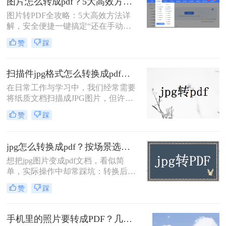
图片怎么转成pdf？5大高效方法详解，安全便捷一键搞定！
问题。PDF格式稳定、跨平台兼容性
图片转PDF全攻略：5大高效方法详
好，不管在电脑还是手机上打开，排
解，安全便捷一键搞定“还在手动拼
版都不会乱。
接图片？这些方法让图片转PDF像发
赞
踩
朋友圈一样简单！”作为一名从事电
脑办公软件测评多年的博主，小编深
知在职场和自媒体创作中，将图片转
扫描件jpg格式怎么转换成pdf？5种高效转换方法！
换为PDF是高频需求。但市面上方法
在日常工作与学习中，我们经常需要
繁多，操作繁琐、精度不足、安全隐
将纸质文档扫描成JPG图片，但许多
忧等问题常让用户头疼。今天，小编
系统（如政府网站、招聘平台、学校
结合多年测评经验，为大家梳理一套
赞
踩
系统）要求上传PDF格式文件。当你
排除WPS的实用方案，助你提升效
手握一叠清晰的扫描件JPG，却因格
率，规避风险。一、在线转换工具：
式不符被系统拒之门外——"仅支持
转转
jpg怎么转换成pdf？按场景选对方法，不模糊也不乱序！
PDF格式"、"文件类型错误"……这种
想把jpg图片变成pdf文档，看似简
焦虑感我太熟悉了！
单，实际操作中却常踩坑：转换后文
字发虚、多张图片顺序颠倒、文件体
赞
踩
积暴增无法发送，甚至担心证件照上
传后被泄露。其实，“jpg怎么转换成
pdf”并没有标准答案，关键看你的具
手机里的照片要转成PDF？几种方法我都试了，照着做就行！
体需求——是临时处理一两张图，还