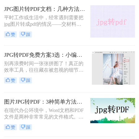
pdf格式这个问题总会冒出来。我自己
JPG图片转PDF文档：几种方法的转换精度和文件体积对比！
也遇到过，当时试了好几种路子，有
平时工作或生活中，经常遇到需要把
些确实方便，有些则踩了不少坑。
jpg图片转成pdf的情况——交材料要
求pdf格式、合同扫描件要合并发送、
赞
踩
证件照需要打包成一个文件……但很
多人一搜jpg图片怎么转换成pdf文
档，出来的结果要么推荐一堆没听过
JPG转PDF免费方案3选：小编亲测的免费额度和转换效果！
的软件，要么方法写得云里雾里，跟
着操作半天还是没搞定。
别再浪费时间一张张拼图了！真正的
效率工具，往往藏在被忽视的细节
里。“我花了半小时，用PS把十几张
赞
踩
产品图合成PDF，同事却用10秒搞
定。”这是上周一位读者在后台的留
言，道出了无数职场人的效率痛点。
图片JPG转PDF：3种简单方法按输出用途（打印/存档/分享）选！
在现代办公环境中，Word文档和PDF
文件是两种非常常见的文件格式。
Word文档因其编辑灵活而广受欢迎，
赞
踩
而PDF文件则因为其跨平台的兼容性
和格式固定的特性受到青睐。因此，