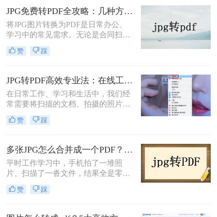
将Word文档转换为PDF格式是一项常
JPG免费转PDF全攻略：几种方法的免费次数和文件限制对比！
见需求。那么图片jpg怎么转换成pdf
将JPG图片转换为PDF是日常办公、
呢？本文将介绍三种常用的Word转
学习中的常见需求。无论是合同扫描
PDF的方法。
件存档，还是多张照片合并成文档，
赞
踩
选择合适的免费工具能高效完成任
务。那么jpg怎么转换成pdf免费呢？
本文将详细介绍几种免费的JPG转
JPG转PDF高效专业法：在线工具和桌面软件的识别精度对比！
PDF方法！
在日常工作、学习和生活中，我们经
常需要将扫描的文档、拍摄的照片或
设计的图片（通常是JPG格式）整合
赞
踩
到一个统一的PDF文件中，以便于传
输、打印或保持格式不变。虽然市场
上有许多软件声称可以完成此任务，
多张JPG怎么合并成一个PDF？这几种方法亲测好用！
但本文将为您详细介绍几种排除WPS
平时工作学习中，手机拍了一堆照
后，依然高效、可靠且各具特色的
片、扫描了一沓文件，结果全是零散
JPG转PDF方法。无论您使用的是
的JPG图片。发给别人吧，一张张传
Windows、macOS系统，还是倾向于
赞
踩
太麻烦；自己存档吧，翻起来又费
在线工具或专业软件，总有一款适合
劲。其实把多张JPG合并成一个PDF
您。那么jpg怎么转换成pdf呢？
文档，就能一次性解决传输和整理的