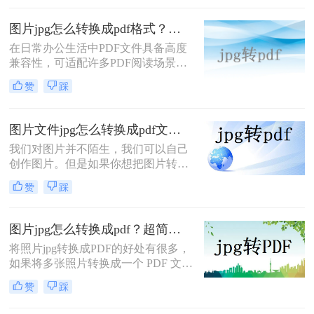
这也可以使你更轻松地分享和存储图
像，并将多个图像组合成单个文件。
图片jpg怎么转换成pdf格式？这个方法你一定要会用！
下面是三种将JPG转换为PDF的方
在日常办公生活中PDF文件具备高度
法。
兼容性，可适配许多PDF阅读场景，
因此图片文件有时会被转换为PDF文
赞
踩
件，并应用于各种场景中。一方面，
这使得文件的传输和浏览更加方便;另
一方面，它也可以节省存储空间。由
图片文件jpg怎么转换成pdf文件？掌握这2个小技巧，一键批量转换！
于PDF格式易于阅读且不易修改，而
我们对图片并不陌生，我们可以自己
且具有很好的兼容性和快速传输速
创作图片。但是如果你想把图片转换
度，因此成为了许多用户首选的文件
成PDF格式，我相信很多人都不知道
格式之一。下面一起看看图片jpg怎么
赞
踩
怎么做。别担心，这里有种完成图片
转换成pdf格式吧。
文件jpg怎么转换成pdf文件的方法。
下面就来简单的教会大家，一起来看
图片jpg怎么转换成pdf？超简单的一个方法！
看吧，看看是图片文件jpg怎么转换成
将照片jpg转换成PDF的好处有很多，
pdf文件的。
如果将多张照片转换成一个 PDF 文件
可以节省空间，并且更加方便地进行
赞
踩
存储和管理。相比较于存储一堆单独
的照片，将它们转换成一个 PDF 文件