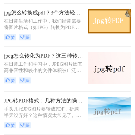
呢？本文将介绍两种将JPG扫描件转
换成PDF的方法。
jpg怎么转换成pdf？3个方法轻松解决问题！
在日常生活和工作中，我们经常需要
将图片格式（如JPG）转换为PDF格
式。这有助于更好地保存、分享和打
赞
踩
印图片。那么jpg怎么转换成pdf呢？
本文将介绍三种常用的方法来实现这
一转换。
jpeg怎么转化为PDF？这三种转换方法推荐给你~
在日常工作和学习中，JPEG图片因其
高兼容性和较小的文件体积被广泛使
用。然而，在需要整合多张图片、提
赞
踩
高安全性或便于打印时，将JPEG图片
转换为PDF文档成为常见需求。那么
jpeg怎么转化为PDF呢？本文将详细
JPG转PDF格式：几种方法的操作步骤和DPI设置！
介绍3种将JPEG转换为PDF的常用高
效方法，帮助用户根据需求选择最适
手头几张JPG图片要转成PDF，折腾
合的方案。
半天没弄好？这种情况太常见了。不
管是工作中要把扫描的证件照合成一
赞
踩
份PDF提交，还是考试报名需要上传
PDF格式的照片，jpg格式如何转换成