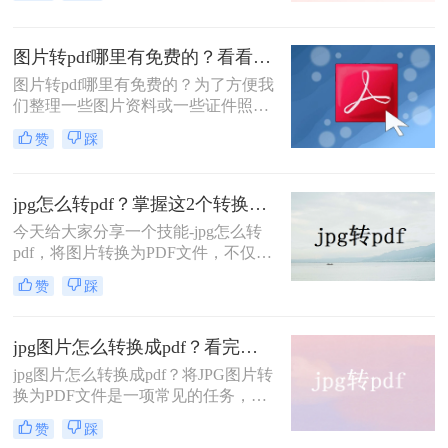
手写笔记。但是，在某些情况下，我
们需要将这些图片转换为PDF文件。
图片转pdf哪里有免费的？看看这四个方法！
那么图片怎么转成pdf呢？下面这款软
件，大家可以先收藏一下。
图片转pdf哪里有免费的？为了方便我
们整理一些图片资料或一些证件照图
片资料，我们通常会选择将图片转
赞
踩
PDF文档进行保存，这样一来更方便
存储和传输。
jpg怎么转pdf？掌握这2个转换方法，轻松搞定！
今天给大家分享一个技能-jpg怎么转
pdf，将图片转换为PDF文件，不仅便
于存储，而且提高了文件的阅读效
赞
踩
果。在日常办公中，经常需要将图片
转换为PDF文件。很多人不知道如何
jpg转pdf。小编在这就给大家分享一
jpg图片怎么转换成pdf？看完这三招你就学会了！
些方法。
jpg图片怎么转换成pdf？将JPG图片转
换为PDF文件是一项常见的任务，很
多时候需要将文件整理起来进行传
赞
踩
输，PDF格式更加适合传送和查看。