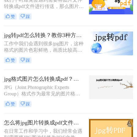
料都要用统一的PDF文件格式保存。
转换成pdf文件进行传送，那么图片怎
但有时会收到完全是JPG图片格式的
么转换成pdf呢？接下来就让小编来教
文件。面对这些图片，我们应该怎么
赞
踩
你如何操作。
将图片转换为PDF文件呢？接下来，
小编来教大家如何将图片转PDF。
jpg转pdf怎么转换？教你3种方法，轻松搞定！
工作中我们会遇到很多jpg图片，这种
格式的图片色彩鲜艳，画质比较高，
但是有一个问题大家要格外注意，如
赞
踩
果要打印jpg图片，最好还是转换成
pdf格式，因为如果直接打印jpg图
片，就会出现模糊不清的状况。说到
jpg格式图片怎么转换成pdf？这3种方法快来看看！
这里，我们就来看看jpg转pdf怎么转
JPG（Joint Photographic Experts
换？非常简单易学!
Group）格式作为最常见的图片格式
之一，广泛应用于网络传输、照片存
赞
踩
储等场景。然而，在某些情况下，我
们可能需要将JPG图片转换成PDF文
档，以便更好地进行文件共享、打印
怎么将jpg图片转换成pdf文件格式？这3种转换方法简单又快速!！
或归档。那么jpg格式图片怎么转换成
在日常工作和学习中，我们经常会遇
pdf呢？以下将详细介绍几种将JPG图