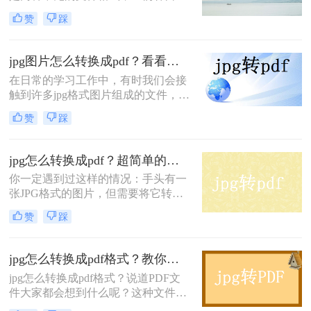
自己的应用场景和优势。PDF格式通
赞
踩
常用于创建和共享文档，因为它可以
保留文档中的格式和布局，而且可以
在几乎所有设备上查看。JPG格式通
jpg图片怎么转换成pdf？看看这二个方法！
常用于存储和共享图像文件，因为它
在日常的学习工作中，有时我们会接
可以在文件大小和图像质量之间进行
触到许多jpg格式图片组成的文件，尽
平衡。那么今天就给大家介绍二种pdf
管这些图片通常都会放在同一个文件
转jpg的方法。
赞
踩
夹内，但仍然不便于内容的整理和编
辑。这时我们可以使用jpg转pdf功
能，将这些以jpg图片格式储存的文
jpg怎么转换成pdf？超简单的几个方法！
件，转变为PDF格式文件，这样文件
你一定遇到过这样的情况：手头有一
内容的位置就可以固定，编辑处理也
张JPG格式的图片，但需要将它转换
更加方便。下文我们就将介绍jpg图片
成PDF文件，以方便在各种设备上查
怎么转换成pdf的方法，也许可以帮助
赞
踩
看和分享。不用担心，本文将向你介
到你。
绍jpg怎么转换成pdf，帮助你解决这
个问题。
jpg怎么转换成pdf格式？教你一键在线转换方法！
jpg怎么转换成pdf格式？说道PDF文
件大家都会想到什么呢？这种文件比
较稳定，打开阅读也不会出现不兼容