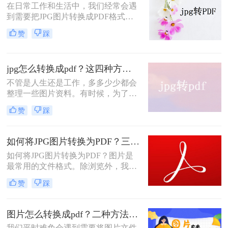
在日常工作和生活中，我们经常会遇
到需要把JPG图片转换成PDF格式的
需求。无论是为了整理图片资料，将
赞
踩
照片合并成一个文档，还是为了上传
文件到网上共享，JPG转换成PDF都
是一项非常实用的功能。那么怎么把
jpg怎么转换成pdf？这四种方法是最实用的！
JPG转换成PDF格式呢？本文将为您
介绍几种简单易行的方法，让您能够
不管是人生还是工作，多多少少都会
轻松完成JPG到PDF的转换。让我们
整理一些图片资料。有时候，为了便
一起来看看吧！
于保存相应的数据，会将jpg怎么转换
赞
踩
成pdf，那么大家对jpg转换pdf文件有
多少了解呢？如对JPG转PDF不熟
悉，可跟小编跟学，下面小编就为你
如何将JPG图片转换为PDF？三个方法就可轻松搞定！
分享一些JPG转PDF的方法。
如何将JPG图片转换为PDF？图片是
最常用的文件格式。除浏览外，我们
还可以对图片进行转换操作，以适应
赞
踩
不同的情况，例如将多张JPG图片转
换为PDF文件，方便了图片的保存和
传输。工作中的朋友是否会经常遇到
图片怎么转换成pdf？二种方法轻松转换！
这个问题，公司规定项目中的文件资
我们平时难免会遇到需要将图片文件