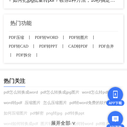
如何把jpg批量转pdf？教你2种方法，10秒搞定100张图片
●
注意
：安装软件时注意从官网下载，避免下载到捆
绑了其他插件的第三方版本。转换前检查图片质
量，低分辨率的图片转成PDF后仍然会模糊。如果
需要控制最终PDF的文件大小，可以在转换时选择
热门功能
适当的压缩选项。
适用场景提示
PDF压缩
丨
PDF转WORD
丨
PDF转图片
丨
PDF转CAD
丨
PDF转PPT
丨
CAD转PDF
丨
PDF合并
图片数量多（几十张以上）、需要频繁进行图
片转PDF操作、对转换速度有要求——优先选
丨
PDF拆分
丨
桌面软件。
方法三：使用Windows系统自带打印功能（完
热门关注
全本地、无需联网）
pdf怎么转换成word
pdf怎么转换成jpg图片
word怎么转pdf
很多Windows用户不知道，系统里其实藏着一个“虚
拟打印机”——Microsoft Print to PDF。选中图片后
word转pdf
压缩图片
怎么压缩图片
pdf转word免费的软件
右键点击“打印”，选择这个虚拟打印机，就能直接
如何压缩图片
pdf解密
png转jpg
pdf转换ppt
把图片“打印”成PDF文件。整个过程在本地完成，不
需要联网，也不限制文件大小。
展开全部 ∨
word如何转换成pdf
图片转换格式
pdf如何转word
pdf格式转换