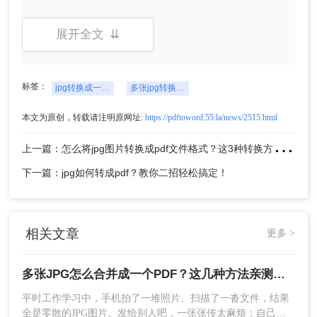
展开全文 ⇊
图片上传后，可以在预览界面通过拖拽调整图
片的先后顺序，确保PDF页面顺序正确。
标签：
jpg转换成一个pdf文件
多张jpg转换成一个pdf文件
本文为原创，转载请注明原网址:
https://pdftoword.55.la/news/2515.html
上
一篇：怎么将jpg图片转换成pdf文件格式？这3种转换方法简单又快速!！
下一篇：jpg如何转成pdf？教你二招轻松搞定！
设置转换参数：选择“合并为一个PDF文
相关文章
件”（默认开启），根据需要调整页面方向（自
更多 >
动/横向/纵向）、页面大小（原尺
寸/A4/A3）、页边距等。
多张JPG怎么合并成一个PDF？这几种方法亲测好用！
平时工作学习中，手机拍了一堆照片、扫描了一沓文件，结果
全是零散的JPG图片。发给别人吧，一张张传太麻烦；自己存