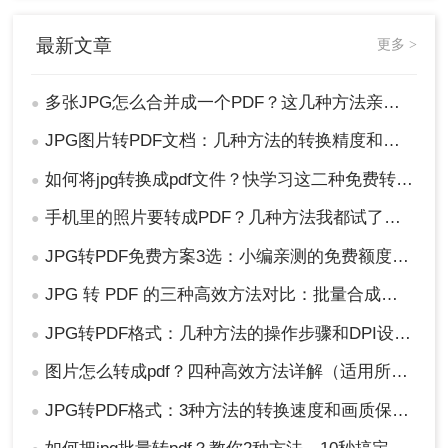
文件夹。
最新文章
更多 >
多张JPG怎么合并成一个PDF？这几种方法亲测好用！
●
JPG图片转PDF文档：几种方法的转换精度和文件体积对比！
●
如何将jpg转换成pdf文件？快学习这二种免费转换方法!
●
手机里的照片要转成PDF？几种方法我都试了，照着做就行！
●
在设置区域调整输出方式（合并为单个PDF或
JPG转PDF免费方案3选：小编亲测的免费额度和转换效果！
●
每张图片单独生成PDF）、输出目录（保存位
置）等参数。
JPG 转 PDF 的三种高效方法对比：批量合成、高清无损、零弹窗！
●
JPG转PDF格式：几种方法的操作步骤和DPI设置！
●
确认设置无误后，点击“开始转换”按钮。
图片怎么转成pdf？四种高效方法详解（适用所有用户）
●
转换完成后，文件会自动保存到指定位置，点
JPG转PDF格式：3种方法的转换速度和画质保留对比！
●
击“查看”按钮可以直接打开PDF文件。