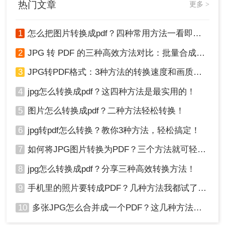
热门文章
更多 >
从官网下载并安装转转大师PDF转换器桌面
版。
1
怎么把图片转换成pdf？四种常用方法一看即会！
2
JPG 转 PDF 的三种高效方法对比：批量合成、高清无损、零弹窗！
3
JPG转PDF格式：3种方法的转换速度和画质保留对比！
4
jpg怎么转换成pdf？这四种方法是最实用的！
打开软件，在主界面选择“图片转pdf”功能。
5
图片怎么转换成pdf？二种方法轻松转换！
6
jpg转pdf怎么转换？教你3种方法，轻松搞定！
7
如何将JPG图片转换为PDF？三个方法就可轻松搞定！
8
jpg怎么转换成pdf？分享三种高效转换方法！
9
手机里的照片要转成PDF？几种方法我都试了，照着做就行！
10
多张JPG怎么合并成一个PDF？这几种方法亲测好用！
点击“添加文件”按钮，或直接将图片拖拽到软
件界面中。如果图片较多，可以直接添加整个