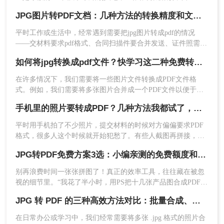
档吧，翻起来又费劲。其实把多张JPG合并成一个PDF文档，就
JPG图片转PDF文档：几种方法的转换精度和文件体积对比！
能一次性解决传输和整理的问题。PDF格式稳定、跨平台兼容
性好，不管在电脑还是手机上打开，排版都不会乱。
平时工作或生活中，经常遇到需要把jpg图片转成pdf的情况
——交材料要求pdf格式、合同扫描件要合并发送、证件照需要
打包成一个文件……但很多人一搜jpg图片怎么转换成pdf文
如何将jpg转换成pdf文件？快学习这二种免费转换方法!
档，出来的结果要么推荐一堆没听过的软件，要么方法写得云
点击“开始转换”，等待系统处理完成。
里雾里，跟着操作半天还是没搞定。
转换完成后，点击“立即下载”保存PDF文件到
在许多情况下，我们需要将一些图片文件转换成PDF文件格
式。例如，我们需要将多张图片合并成一个PDF文件以便于存
本地。
储和共享。此外，因为PDF文件格式是一种具有广泛支持的格
手机里的照片要转成PDF？几种方法我都试了，照着做就行！
式，将图片转换为PDF文件还可以使其更容易在各种设备上查
注意：
确保网络连接稳定，否则上传和转换可能失
看和共享。那么如何将jpg转换成pdf文件呢？今天小编就分享
败或超时。如果图片数量很多（比如几十张以
平时用手机拍了不少照片，提交材料的时候对方偏偏要求PDF
二免费好用的转换方法，希望可以帮到大家。
上），建议分批上传或改用桌面软件，避免浏览器
格式，很多人这个时候就开始犯愁了。有些人截图再拼接，搞
出来歪歪扭扭的；有些人下了好几个软件，结果不是广告弹窗
卡顿。涉及隐私或机密的文件，虽然平台有加密和
JPG转PDF免费方案3选：小编亲测的免费额度和转换效果！
就是转出来图片变形。其实照片如何转换成pdf并不复杂，关键
自动删除机制，但谨慎起见还是优先考虑本地处理
是选对方法。接下来我会按照在线转换、批量处理、系统自
方法。
别再浪费时间一张张拼图了！真正的效率工具，往往藏在被忽
带、手机操作这几个不同场景，分别讲清楚每种做法的步骤和
视的细节里。“我花了半小时，用PS把十几张产品图合成PDF，
适用场
景提示
注意点，你对照自己的情况选一种就行。
同事却用10秒搞定。”这是上周一位读者在后台的留言，道出了
JPG 转 PDF 的三种高效方法对比：批量合成、高清无损、零弹窗！
无数职场人的效率痛点。
手头只有几张到十几张图片、不想安装软件、
临时应急处理——优先选在线工具。
在日常办公或学习中，我们经常需要将多张 .jpg 格式的照片合