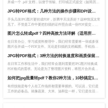
并成一个 .pdf 文档，以便于传输、打印或正式提交（如简历附
件、合同扫描件、作品集等）。市面上虽然工具众多，但往往
方法二：使用专业转换软件（批量处理、功能
JPG转PDF格式：几种方法的操作步骤和DPI设置！
夹杂着广告弹窗、强制下载捆绑软件，甚至压缩画质。为了帮
全面）
你真正解决难题，本文梳理了三种安全、有效且无需安装第三
手头几张JPG图片要转成PDF，折腾半天没弄好？这种情况太常
方插件的转换方案。这三种方案均能保证图片高清无损，并支
见了。不管是工作中要把扫描的证件照合成一份PDF提交，还
工作中需要经常把大量图片转成PDF，或者图片数
持“多图合成一册”的核心需求。下文先从 操作门槛、批量能
是考试报名需要上传PDF格式的照片，jpg格式如何转换成pdf格
量很多（几十上百张），用在线工具一个个上传太
力、隐私安全、网络依赖 四个维度给出直观对比，再逐一详解
图片怎么转成pdf？四种高效方法详解（适用所有用户）
式这个问题总会冒出来。我自己也遇到过，当时试了好几种路
耗时，这时候专业转换软件更靠谱。转转大师
pdf转
操作步骤，助您根据自身场景快速选择。
子，有些确实方便，有些则踩了不少坑。
在日常办公、学习或资料整理中，我们经常需要将一张或多张
换器
桌面版就是针对这种场景设计的——支持批量
图片合并成一个PDF文件。无论是扫描的文档截图、手机拍下
添加整个文件夹的图片，转换速度快，还能精细调
的合同，还是设计稿图片，将其转换为PDF都能方便存档、打
整输出参数。
JPG转PDF格式：3种方法的转换速度和画质保留对比！
印或发送。很多用户会问“图片怎么转成PDF”？本文从专业角
度出发，提供四种无需安装竞品软件的可靠方法，涵盖
优点
：支持批量处理，一次性添加整个文件
在日常工作和生活中，我们经常会遇到需要把JPG图片转换成
Windows、Mac、命令行工具和在线平台，每个方法均经过实测
PDF格式的需求。无论是为了整理图片资料，将照片合并成一
夹；转换速度快，不受网络影响；功能更全
验证，确保安全、高效。
个文档，还是为了上传文件到网上共享，JPG转换成PDF都是一
面，可调整图片旋转、页面顺序、输出质量
如何把jpg批量转pdf？教你2种方法，10秒搞定100张图片
项非常实用的功能。那么怎么把JPG转换成PDF格式呢？本文将
等；无需排队等待。
为您介绍几种简单易行的方法，让您能够轻松完成JPG到PDF的
有些技能是每个人在工作场所都需要掌握的。可以说，它们是
缺点
：需要下载安装软件，占用一定的系统资
转换。让我们一起来看看吧！
工作的必备品。就像蔬菜、大米、油和盐一样，它们是生活必
源；部分功能可能需要付费解锁。
需品。当然，学习这些技能也有助于你的工作。也许它们可以
帮助你晋升和加薪。废话不多说。让我们进入这个主题。如何
操作步骤：
把jpg批量转pdf？下面就来教你jpg转pdf的方法。