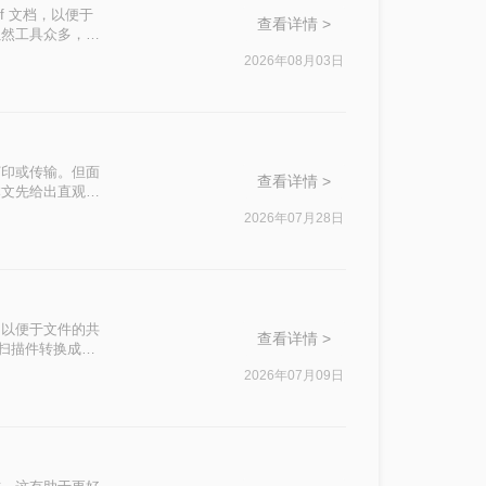
f 文档，以便于
查看详情 >
虽然工具众多，但
解决难题，本文梳
2026年08月03日
保证图片高清无
隐私安全、网络依
选择。
打印或传输。但面
查看详情 >
本文先给出直观对
2026年07月28日
，以便于文件的共
查看详情 >
G扫描件转换成
2026年07月09日