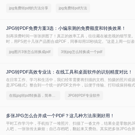
文将详细介绍几种免费的JPG转PDF方法！
jpg免费转pdf的方法分享
jpg免费转pdf方法
JPG转PDF免费方案3选：小编亲测的免费额度和转换效果！
别再浪费时间一张张拼图了！真正的效率工具，往往藏在被忽视的细节里。
时，用PS把十几张产品图合成PDF，同事却用10秒搞定。”这是上周一位
言，道出了无数职场人的效率痛点。
jpg图片3张怎么转换成pdf
3张jpg怎么转换成一个pdf
JPG转PDF高效专业法：在线工具和桌面软件的识别精度对比！
在日常工作、学习和生活中，我们经常需要将扫描的文档、拍摄的照片或
是JPG格式）整合到一个统一的PDF文件中，以便于传输、打印或保持格
上有许多软件声称可以完成此任务，但本文将为您详细介绍几种排除WPS
在线jpg转pdf转换器，简单高效的转换方法
JPG转PDF专业软件
可靠且各具特色的JPG转PDF方法。无论您使用的是Windows、macOS
在线工具或专业软件，总有一款适合您。那么jpg怎么转换成pdf呢？
多张JPG怎么合并成一个PDF？这几种方法亲测好用！
平时工作学习中，手机拍了一堆照片、扫描了一沓文件，结果全是零散的J
人吧，一张张传太麻烦；自己存档吧，翻起来又费劲。其实把多张JPG合并
档，就能一次性解决传输和整理的问题。PDF格式稳定、跨平台兼容性好