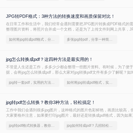
JPG转PDF格式：3种方法的转换速度和画质保留对比！
在日常工作和生活中，我们经常会遇到需要把JPG图片转换成PDF格式的
整理图片资料，将照片合并成一个文档，还是为了上传文件到网上共享，JP
是一项非常实用的功能。那么怎么把JPG转换成PDF格式呢？本文将为您
如何将jpg转成pdf格式，分享一种简单的方法
多张jpg转pdf，分享一种简单的方法
的方法，让您能够轻松完成JPG到PDF的转换。让我们一起来看看吧！
jpg怎么转换成pdf？这四种方法是最实用的！
不管是人生还是工作，多多少少都会整理一些图片资料。有时候，为了便
据，会将jpg怎么转换成pdf，那么大家对jpg转换pdf文件有多少了解呢？如对
熟悉，可跟小编跟学，下面小编就为你分享一些JPG转PDF的方法。
jpg转一套pdf，实用的方法来了
如何将jpg转成pdf格式，实用的方法来了
jpg转pdf怎么转换？教你3种方法，轻松搞定！
工作中我们会遇到很多jpg图片，这种格式的图片色彩鲜艳，画质比较高，
大家要格外注意，如果要打印jpg图片，最好还是转换成pdf格式，因为如果直
片，就会出现模糊不清的状况。说到这里，我们就来看看jpg转pdf怎么转换
jpg转pdf格式转换器，教你轻松应对
jpg如何转成pdf？几招轻松搞定