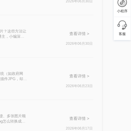
2026年06月30日
小程序
图片？这些方法让
查看详情 >
客服
博主，小编深知
多，操作繁琐、精
2026年06月30日
为大家梳理一套排
系统（如政府网
查看详情 >
描件JPG，却因
种焦虑感我太熟悉
2026年06月23日
发虚、多张图片顺
查看详情 >
pg怎么转换成
是要批量归档几百
2026年06月17日