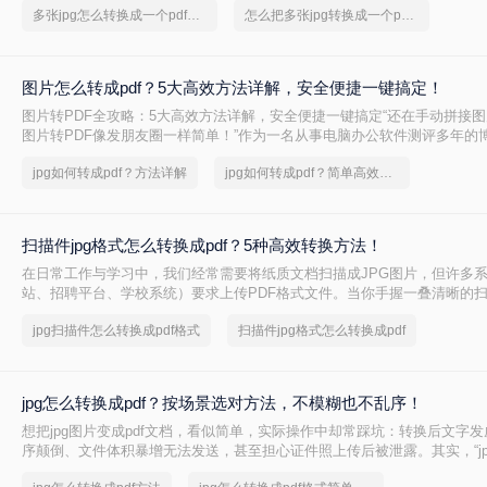
多张jpg怎么转换成一个pdf文件
怎么把多张jpg转换成一个pdf文件
手机上打开，排版都不会乱。
图片怎么转成pdf？5大高效方法详解，安全便捷一键搞定！
图片转PDF全攻略：5大高效方法详解，安全便捷一键搞定“还在手动拼接
图片转PDF像发朋友圈一样简单！”作为一名从事电脑办公软件测评多年的
在职场和自媒体创作中，将图片转换为PDF是高频需求。但市面上方法繁
jpg如何转成pdf？方法详解
jpg如何转成pdf？简单高效的恢复方法
度不足、安全隐忧等问题常让用户头疼。今天，小编结合多年测评经验，
除WPS的实用方案，助你提升效率，规避风险。一、在线转换工具：转转
扫描件jpg格式怎么转换成pdf？5种高效转换方法！
在日常工作与学习中，我们经常需要将纸质文档扫描成JPG图片，但许多
站、招聘平台、学校系统）要求上传PDF格式文件。当你手握一叠清晰的扫
格式不符被系统拒之门外——"仅支持PDF格式"、"文件类型错误"……这
jpg扫描件怎么转换成pdf格式
扫描件jpg格式怎么转换成pdf
了！
jpg怎么转换成pdf？按场景选对方法，不模糊也不乱序！
想把jpg图片变成pdf文档，看似简单，实际操作中却常踩坑：转换后文字
序颠倒、文件体积暴增无法发送，甚至担心证件照上传后被泄露。其实，“j
pdf”并没有标准答案，关键看你的具体需求——是临时处理一两张图，还