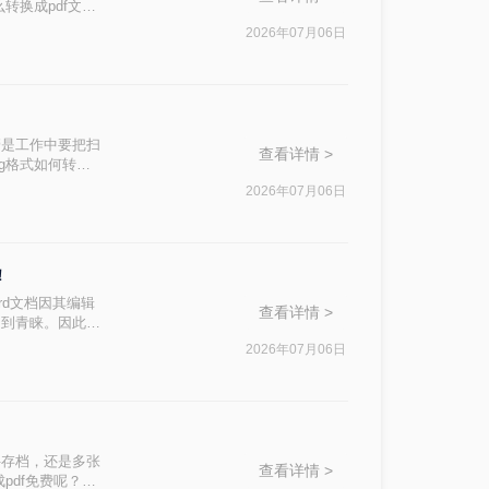
转换成pdf文
着操作半天还是没
2026年07月06日
管是工作中要把扫
查看详情 >
g格式如何转换
有些确实方便，
2026年07月06日
！
rd文档因其编辑
查看详情 >
受到青睐。因此，
f呢？本文将介绍三
2026年07月06日
件存档，还是多张
查看详情 >
pdf免费呢？本