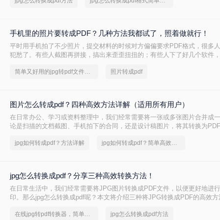
jpg怎么转换成pdf方法
jpg怎么转换成pdf格式简单方法
张照片？是对画质要求极高，还是只求快速分享？本文将围绕在线免安装
系统自带工具和专业软件四个真实场景，分享几种经过实测的转换方法，
区，高效完成转换。
手机里的照片要转成PDF？几种方法我都试了，照着做就行！
平时用手机拍了不少照片，提交材料的时候对方偏偏要求PDF格式，很多
犯愁了。有些人截图再拼接，搞出来歪歪扭扭的；有些人下了好几个软件
窗就是转出来图片变形。其实照片如何转换成pdf并不复杂，关键是选对方
简单又好用的jpg转pdf文件方法，一般人我都不告诉他
照片转成pdf
按照在线转换、批量处理、系统自带、手机操作这几个不同场景，分别讲
骤和注意点，你对照自己的情况选一种就行。
图片怎么转成pdf？四种高效方法详解（适用所有用户）
在日常办公、学习或资料整理中，我们经常需要将一张或多张图片合并成一
论是扫描的文档截图、手机拍下的合同，还是设计稿图片，将其转换为PD
打印或发送。很多用户会问“图片怎么转成PDF”？本文从专业角度出发，
jpg如何转成pdf？方法详解
jpg如何转成pdf？简单高效的恢复方法
竞品软件的可靠方法，涵盖Windows、Mac、命令行工具和在线平台，每
验证，确保安全、高效。
jpg怎么转换成pdf？分享三种高效转换方法！
在日常生活中，我们经常需要将JPG图片转换成PDF文件，以便更好地进
印。那么jpg怎么转换成pdf呢？本文将介绍三种将JPG转换成PDF的高效方
在线jpg转pdf转换器，简单高效的转换方法
jpg怎么转换成pdf方法