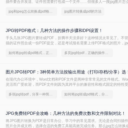
描件要合并发送、证件照需要打包成一个文件……但很多人一搜jpg图片怎么
档，出来的结果要么推荐一堆没听过的软件，要么方法写得云里雾里，跟
jpg和jpeg怎么转换成pdf格式文件
jpg图片转换成pdf的方法
搞定。
JPG转PDF格式：几种方法的操作步骤和DPI设置！
手头几张JPG图片要转成PDF，折腾半天没弄好？这种情况太常见了。不
描的证件照合成一份PDF提交，还是考试报名需要上传PDF格式的照片，jp
成pdf格式这个问题总会冒出来。我自己也遇到过，当时试了好几种路子，
如何将jpg转成pdf格式，正确的操作方法
多页jpg转pdf，正确的操作方法
有些则踩了不少坑。
图片JPG转PDF：3种简单方法按输出用途（打印/存档/分享）选
在现代办公环境中，Word文档和PDF文件是两种非常常见的文件格式。Wo
灵活而广受欢迎，而PDF文件则因为其跨平台的兼容性和格式固定的特性
将Word文档转换为PDF格式是一项常见需求。那么图片jpg怎么转换成pd
多张jpg转pdf，分享一种简单的方法
如何将jpg转成pdf格式，分享一种简单的方法
种常用的Word转PDF的方法。
JPG免费转PDF全攻略：几种方法的免费次数和文件限制对比！
将JPG图片转换为PDF是日常办公、学习中的常见需求。无论是合同扫描
照片合并成文档，选择合适的免费工具能高效完成任务。那么jpg怎么转换成