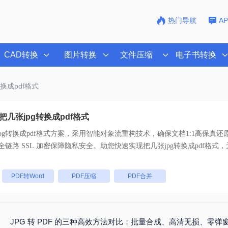
热门导航
A
CAD转换
图片转换
文件压缩
电子书转换
转换成pdf格式
几张jpg转换成pdf格式
pg转换成pdf格式
方案，采用智能对象流重构技术，确保文档1:1高保真还
持一键批量处理， 全链路 SSL 加密保障隐私安全。助您快速实现
把几张jpg转换成pdf格式
，
：
PDF转Word
PDF压缩
PDF合并
JPG 转 PDF 的三种高效方法对比：批量合成、高清无损、零弹