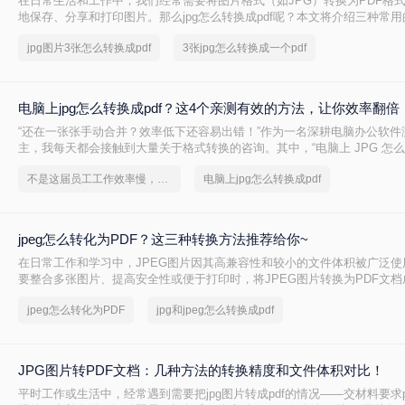
在日常生活和工作中，我们经常需要将图片格式（如JPG）转换为PDF格
地保存、分享和打印图片。那么jpg怎么转换成pdf呢？本文将介绍三种常
一转换。
jpg图片3张怎么转换成pdf
3张jpg怎么转换成一个pdf
电脑上jpg怎么转换成pdf？这4个亲测有效的方法，让你效率翻倍
“还在一张张手动合并？效率低下还容易出错！”作为一名深耕电脑办公软件
主，我每天都会接触到大量关于格式转换的咨询。其中，“电脑上 JPG 怎么转
个问题的热度始终居高不下。
不是这届员工工作效率慢，是你不会jpg转换成pdf这一招！
电脑上jpg怎么转换成pdf
jpeg怎么转化为PDF？这三种转换方法推荐给你~
在日常工作和学习中，JPEG图片因其高兼容性和较小的文件体积被广泛使
要整合多张图片、提高安全性或便于打印时，将JPEG图片转换为PDF文
那么jpeg怎么转化为PDF呢？本文将详细介绍3种将JPEG转换为PDF的
jpeg怎么转化为PDF
jpg和jpeg怎么转换成pdf
用户根据需求选择最适合的方案。
JPG图片转PDF文档：几种方法的转换精度和文件体积对比！
平时工作或生活中，经常遇到需要把jpg图片转成pdf的情况——交材料要求p