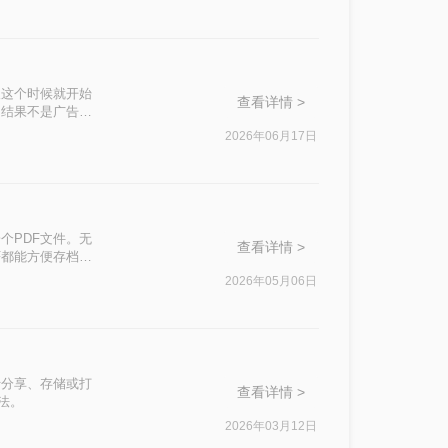
、本地批量处理、
帮你避开常见误
人这个时候就开始
查看详情 >
，结果不是广告弹
法。接下来我会
2026年06月17日
清楚每种做法的步
个PDF文件。无
查看详情 >
F都能方便存档、
提供四种无需安装
2026年05月06日
个方法均经过实测
行分享、存储或打
查看详情 >
法。
2026年03月12日