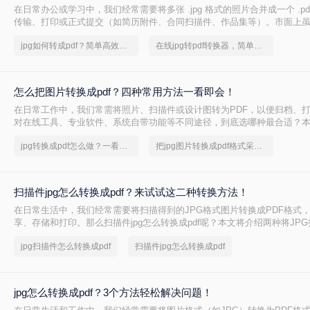
在日常办公或学习中，我们经常需要将多张 .jpg 格式的照片合并成一个 .pd
传输、打印或正式提交（如简历附件、合同扫描件、作品集等）。市面上
往往夹杂着广告弹窗、强制下载捆绑软件，甚至压缩画质。为了帮你真正
jpg如何转成pdf？简单高效的恢复方法
在线jpg转pdf转换器，简单高效的转换方法
理了三种安全、有效且无需安装第三方插件的转换方案。这三种方案均能
损，并支持“多图合成一册”的核心需求。下文先从 操作门槛、批量能力、
赖 四个维度给出直观对比，再逐一详解操作步骤，助您根据自身场景快速
怎么把图片转换成pdf？四种常用方法一看即会！
在日常工作中，我们常需将照片、扫描件或设计图转为PDF，以便归档、
对在线工具、专业软件、系统自带功能等不同途径，到底选哪种最合适？
比结论，再逐一拆解操作步骤，帮您按需快速决策。
jpg转换成pdf怎么做？一看便知
把jpg图片转换成pdf格式采取什么方法
扫描件jpg怎么转换成pdf？来试试这二种转换方法！
在日常生活中，我们经常需要将扫描得到的JPG格式图片转换成PDF格式
享、存储和打印。那么扫描件jpg怎么转换成pdf呢？本文将介绍两种将JP
PDF的方法。
jpg扫描件怎么转换成pdf
扫描件jpg怎么转换成pdf
jpg怎么转换成pdf？3个方法轻松解决问题！