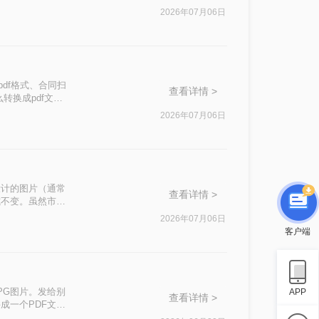
有些确实方便，
2026年07月06日
df格式、合同扫
查看详情 >
转换成pdf文
着操作半天还是没
2026年07月06日
设计的图片（通常
查看详情 >
式不变。虽然市场
后，依然高效、
2026年07月06日
系统，还是倾向于
客户端
PG图片。发给别
APP
查看详情 >
成一个PDF文
，不管在电脑还是