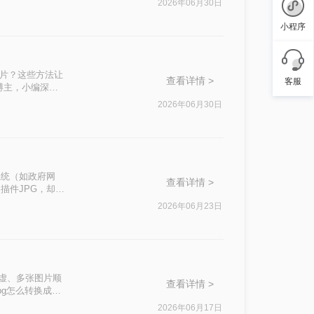
2026年06月30日
小程序
图片？这些方法让
查看详情 >
客服
博主，小编深知
多，操作繁琐、精
2026年06月30日
为大家梳理一套排
系统（如政府网
查看详情 >
描件JPG，却因
种焦虑感我太熟悉
2026年06月23日
发虚、多张图片顺
查看详情 >
pg怎么转换成
是要批量归档几百
2026年06月17日