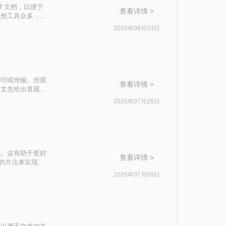
f 文档，以便于
查看详情 >
虽然工具众多，但
解决难题，本文梳
2026年08月03日
保证图片高清无
隐私安全、网络依
选择。
打印或传输。但面
查看详情 >
本文先给出直观对
2026年07月28日
式。这有助于更好
查看详情 >
用的方法来实现这
2026年07月09日