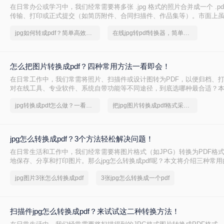
在日常办公或学习中，我们经常需要将多张 .jpg 格式的照片合并成一个 .pd
传输、打印或正式提交（如简历附件、合同扫描件、作品集等）。市面上
往往夹杂着广告弹窗、强制下载捆绑软件，甚至压缩画质。为了帮你真正
jpg如何转成pdf？简单高效的恢复方法
在线jpg转pdf转换器，简单高效的转换方法
理了三种安全、有效且无需安装第三方插件的转换方案。这三种方案均能
损，并支持“多图合成一册”的核心需求。下文先从 操作门槛、批量能力、
赖 四个维度给出直观对比，再逐一详解操作步骤，助您根据自身场景快速
怎么把图片转换成pdf？四种常用方法一看即会！
在日常工作中，我们常需将照片、扫描件或设计图转为PDF，以便归档、
对在线工具、专业软件、系统自带功能等不同途径，到底选哪种最合适？
比结论，再逐一拆解操作步骤，帮您按需快速决策。
jpg转换成pdf怎么做？一看便知
把jpg图片转换成pdf格式采取什么方法
jpg怎么转换成pdf？3个方法轻松解决问题！
在日常生活和工作中，我们经常需要将图片格式（如JPG）转换为PDF格
地保存、分享和打印图片。那么jpg怎么转换成pdf呢？本文将介绍三种常
一转换。
jpg图片3张怎么转换成pdf
3张jpg怎么转换成一个pdf
扫描件jpg怎么转换成pdf？来试试这二种转换方法！