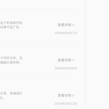
、本地批量处理、
帮你避开常见误
人这个时候就开始
查看详情 >
，结果不是广告弹
法。接下来我会
2026年06月17日
清楚每种做法的步
个PDF文件。无
查看详情 >
F都能方便存档、
提供四种无需安装
2026年05月06日
个方法均经过实测
行分享、存储或打
查看详情 >
法。
2026年03月12日