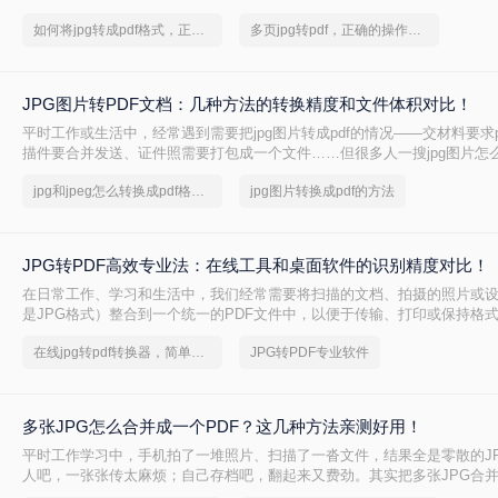
成pdf格式这个问题总会冒出来。我自己也遇到过，当时试了好几种路子，
如何将jpg转成pdf格式，正确的操作方法
多页jpg转pdf，正确的操作方法
有些则踩了不少坑。
JPG图片转PDF文档：几种方法的转换精度和文件体积对比！
平时工作或生活中，经常遇到需要把jpg图片转成pdf的情况——交材料要求p
描件要合并发送、证件照需要打包成一个文件……但很多人一搜jpg图片怎么
档，出来的结果要么推荐一堆没听过的软件，要么方法写得云里雾里，跟
jpg和jpeg怎么转换成pdf格式文件
jpg图片转换成pdf的方法
搞定。
JPG转PDF高效专业法：在线工具和桌面软件的识别精度对比！
在日常工作、学习和生活中，我们经常需要将扫描的文档、拍摄的照片或
是JPG格式）整合到一个统一的PDF文件中，以便于传输、打印或保持格
上有许多软件声称可以完成此任务，但本文将为您详细介绍几种排除WPS
在线jpg转pdf转换器，简单高效的转换方法
JPG转PDF专业软件
可靠且各具特色的JPG转PDF方法。无论您使用的是Windows、macOS
在线工具或专业软件，总有一款适合您。那么jpg怎么转换成pdf呢？
多张JPG怎么合并成一个PDF？这几种方法亲测好用！
平时工作学习中，手机拍了一堆照片、扫描了一沓文件，结果全是零散的J
人吧，一张张传太麻烦；自己存档吧，翻起来又费劲。其实把多张JPG合并
档，就能一次性解决传输和整理的问题。PDF格式稳定、跨平台兼容性好