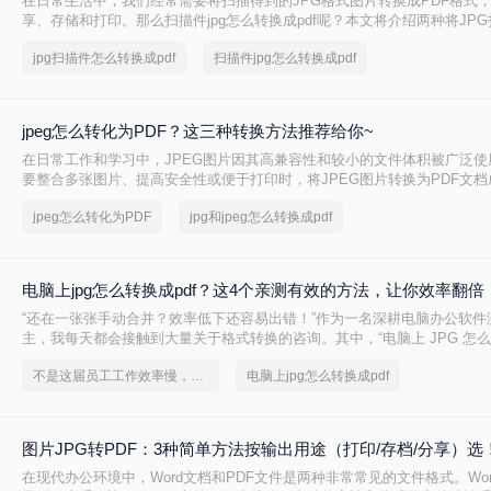
在日常生活中，我们经常需要将扫描得到的JPG格式图片转换成PDF格式
享、存储和打印。那么扫描件jpg怎么转换成pdf呢？本文将介绍两种将JP
PDF的方法。
jpg扫描件怎么转换成pdf
扫描件jpg怎么转换成pdf
jpeg怎么转化为PDF？这三种转换方法推荐给你~
在日常工作和学习中，JPEG图片因其高兼容性和较小的文件体积被广泛使
要整合多张图片、提高安全性或便于打印时，将JPEG图片转换为PDF文
那么jpeg怎么转化为PDF呢？本文将详细介绍3种将JPEG转换为PDF的
jpeg怎么转化为PDF
jpg和jpeg怎么转换成pdf
用户根据需求选择最适合的方案。
电脑上jpg怎么转换成pdf？这4个亲测有效的方法，让你效率翻倍
“还在一张张手动合并？效率低下还容易出错！”作为一名深耕电脑办公软件
主，我每天都会接触到大量关于格式转换的咨询。其中，“电脑上 JPG 怎么转
个问题的热度始终居高不下。
不是这届员工工作效率慢，是你不会jpg转换成pdf这一招！
电脑上jpg怎么转换成pdf
图片JPG转PDF：3种简单方法按输出用途（打印/存档/分享）选
在现代办公环境中，Word文档和PDF文件是两种非常常见的文件格式。Wo