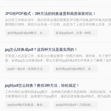
JPG转PDF格式：3种方法的转换速度和画质保留对比！
在日常工作和生活中，我们经常会遇到需要把JPG图片转换成PDF格式的
整理图片资料，将照片合并成一个文档，还是为了上传文件到网上共享，JP
是一项非常实用的功能。那么怎么把JPG转换成PDF格式呢？本文将为您
如何将jpg转成pdf格式，分享一种简单的方法
多张jpg转pdf，分享一种简单的方法
的方法，让您能够轻松完成JPG到PDF的转换。让我们一起来看看吧！
jpg怎么转换成pdf？这四种方法是最实用的！
不管是人生还是工作，多多少少都会整理一些图片资料。有时候，为了便
据，会将jpg怎么转换成pdf，那么大家对jpg转换pdf文件有多少了解呢？如对
熟悉，可跟小编跟学，下面小编就为你分享一些JPG转PDF的方法。
jpg转一套pdf，实用的方法来了
如何将jpg转成pdf格式，实用的方法来了
jpg转pdf怎么转换？教你3种方法，轻松搞定！
工作中我们会遇到很多jpg图片，这种格式的图片色彩鲜艳，画质比较高，
大家要格外注意，如果要打印jpg图片，最好还是转换成pdf格式，因为如果直
片，就会出现模糊不清的状况。说到这里，我们就来看看jpg转pdf怎么转换
jpg转pdf格式转换器，教你轻松应对
jpg如何转成pdf？几招轻松搞定