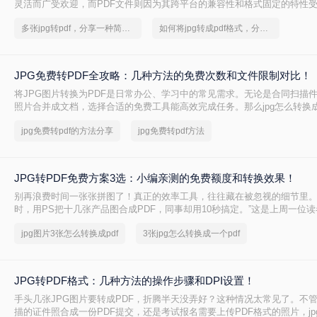
灵活而广受欢迎，而PDF文件则因为其跨平台的兼容性和格式固定的特性
将Word文档转换为PDF格式是一项常见需求。那么图片jpg怎么转换成pd
多张jpg转pdf，分享一种简单的方法
如何将jpg转成pdf格式，分享一种简单的方法
种常用的Word转PDF的方法。
JPG免费转PDF全攻略：几种方法的免费次数和文件限制对比！
将JPG图片转换为PDF是日常办公、学习中的常见需求。无论是合同扫描
照片合并成文档，选择合适的免费工具能高效完成任务。那么jpg怎么转换成
文将详细介绍几种免费的JPG转PDF方法！
jpg免费转pdf的方法分享
jpg免费转pdf方法
JPG转PDF免费方案3选：小编亲测的免费额度和转换效果！
别再浪费时间一张张拼图了！真正的效率工具，往往藏在被忽视的细节里。
时，用PS把十几张产品图合成PDF，同事却用10秒搞定。”这是上周一位
言，道出了无数职场人的效率痛点。
jpg图片3张怎么转换成pdf
3张jpg怎么转换成一个pdf
JPG转PDF格式：几种方法的操作步骤和DPI设置！
手头几张JPG图片要转成PDF，折腾半天没弄好？这种情况太常见了。不
描的证件照合成一份PDF提交，还是考试报名需要上传PDF格式的照片，jp