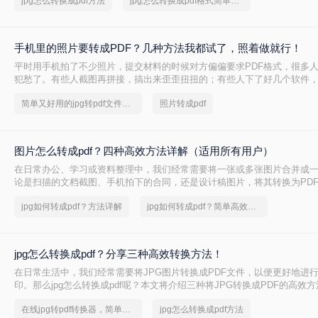
jpg怎么转换成pdf方法
jpg怎么转换成pdf格式简单方法
张照片？是对画质要求极高，还是只求快速分享？本文将围绕在线免安装
系统自带工具和专业软件四个真实场景，分享几种经过实测的转换方法，
区，高效完成转换。
手机里的照片要转成PDF？几种方法我都试了，照着做就行！
平时用手机拍了不少照片，提交材料的时候对方偏偏要求PDF格式，很多
犯愁了。有些人截图再拼接，搞出来歪歪扭扭的；有些人下了好几个软件
窗就是转出来图片变形。其实照片如何转换成pdf并不复杂，关键是选对方
简单又好用的jpg转pdf文件方法，一般人我都不告诉他
照片转成pdf
按照在线转换、批量处理、系统自带、手机操作这几个不同场景，分别讲
骤和注意点，你对照自己的情况选一种就行。
图片怎么转成pdf？四种高效方法详解（适用所有用户）
在日常办公、学习或资料整理中，我们经常需要将一张或多张图片合并成一
论是扫描的文档截图、手机拍下的合同，还是设计稿图片，将其转换为PD
打印或发送。很多用户会问“图片怎么转成PDF”？本文从专业角度出发，
jpg如何转成pdf？方法详解
jpg如何转成pdf？简单高效的恢复方法
竞品软件的可靠方法，涵盖Windows、Mac、命令行工具和在线平台，每
验证，确保安全、高效。
jpg怎么转换成pdf？分享三种高效转换方法！
在日常生活中，我们经常需要将JPG图片转换成PDF文件，以便更好地进
印。那么jpg怎么转换成pdf呢？本文将介绍三种将JPG转换成PDF的高效方
在线jpg转pdf转换器，简单高效的转换方法
jpg怎么转换成pdf方法