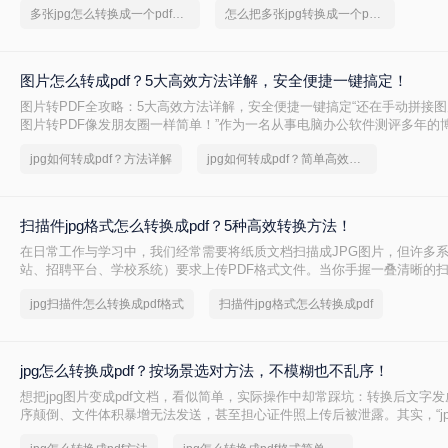
多张jpg怎么转换成一个pdf文件
怎么把多张jpg转换成一个pdf文件
手机上打开，排版都不会乱。
图片怎么转成pdf？5大高效方法详解，安全便捷一键搞定！
图片转PDF全攻略：5大高效方法详解，安全便捷一键搞定“还在手动拼接
图片转PDF像发朋友圈一样简单！”作为一名从事电脑办公软件测评多年的
在职场和自媒体创作中，将图片转换为PDF是高频需求。但市面上方法繁
jpg如何转成pdf？方法详解
jpg如何转成pdf？简单高效的恢复方法
度不足、安全隐忧等问题常让用户头疼。今天，小编结合多年测评经验，
除WPS的实用方案，助你提升效率，规避风险。一、在线转换工具：转转
扫描件jpg格式怎么转换成pdf？5种高效转换方法！
在日常工作与学习中，我们经常需要将纸质文档扫描成JPG图片，但许多
站、招聘平台、学校系统）要求上传PDF格式文件。当你手握一叠清晰的扫
格式不符被系统拒之门外——"仅支持PDF格式"、"文件类型错误"……这
jpg扫描件怎么转换成pdf格式
扫描件jpg格式怎么转换成pdf
了！
jpg怎么转换成pdf？按场景选对方法，不模糊也不乱序！
想把jpg图片变成pdf文档，看似简单，实际操作中却常踩坑：转换后文字
序颠倒、文件体积暴增无法发送，甚至担心证件照上传后被泄露。其实，“j
pdf”并没有标准答案，关键看你的具体需求——是临时处理一两张图，还