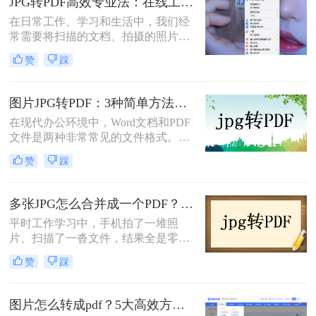
JPG转PDF高效专业法：在线工具和桌面软件的识别精度对比！
也遇到过，当时试了好几种路子，有
在日常工作、学习和生活中，我们经
些确实方便，有些则踩了不少坑。
常需要将扫描的文档、拍摄的照片或
设计的图片（通常是JPG格式）整合
赞
踩
到一个统一的PDF文件中，以便于传
输、打印或保持格式不变。虽然市场
上有许多软件声称可以完成此任务，
图片JPG转PDF：3种简单方法按输出用途（打印/存档/分享）选！
但本文将为您详细介绍几种排除WPS
在现代办公环境中，Word文档和PDF
后，依然高效、可靠且各具特色的
文件是两种非常常见的文件格式。
JPG转PDF方法。无论您使用的是
Word文档因其编辑灵活而广受欢迎，
Windows、macOS系统，还是倾向于
赞
踩
而PDF文件则因为其跨平台的兼容性
在线工具或专业软件，总有一款适合
和格式固定的特性受到青睐。因此，
您。那么jpg怎么转换成pdf呢？
将Word文档转换为PDF格式是一项常
多张JPG怎么合并成一个PDF？这几种方法亲测好用！
见需求。那么图片jpg怎么转换成pdf
平时工作学习中，手机拍了一堆照
呢？本文将介绍三种常用的Word转
片、扫描了一沓文件，结果全是零散
PDF的方法。
的JPG图片。发给别人吧，一张张传
赞
踩
太麻烦；自己存档吧，翻起来又费
劲。其实把多张JPG合并成一个PDF
文档，就能一次性解决传输和整理的
图片怎么转成pdf？5大高效方法详解，安全便捷一键搞定！
问题。PDF格式稳定、跨平台兼容性