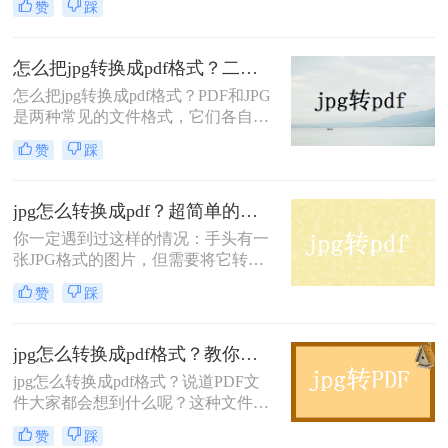
赞
踩
夹内，但仍然不便于内容的整理和编
辑。这时我们可以使用jpg转pdf功
能，将这些以jpg图片格式储存的文
怎么把jpg转换成pdf格式？二种方法分享给你！
件，转变为PDF格式文件，这样文件
怎么把jpg转换成pdf格式？PDF和JPG
内容的位置就可以固定，编辑处理也
是两种常见的文件格式，它们各自有
更加方便。下文我们就将介绍jpg图片
自己的应用场景和优势。PDF格式通
怎么转换成pdf的方法，也许可以帮助
赞
踩
常用于创建和共享文档，因为它可以
到你。
保留文档中的格式和布局，而且可以
在几乎所有设备上查看。JPG格式通
jpg怎么转换成pdf？超简单的几个方法！
常用于存储和共享图像文件，因为它
你一定遇到过这样的情况：手头有一
可以在文件大小和图像质量之间进行
张JPG格式的图片，但需要将它转换
平衡。那么今天就给大家介绍二种pdf
成PDF文件，以方便在各种设备上查
转jpg的方法。
赞
踩
看和分享。不用担心，本文将向你介
绍jpg怎么转换成pdf，帮助你解决这
个问题。
jpg怎么转换成pdf格式？教你一键在线转换方法！
jpg怎么转换成pdf格式？说道PDF文
件大家都会想到什么呢？这种文件比
较稳定，打开阅读也不会出现不兼容
赞
踩
的问题，可以说是保障了原汁原味的