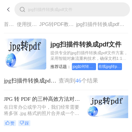
首页>
使用技巧>
JPG转PDF教程>
jpg扫描件转换成pdf文件
jpg扫描件转换成pdf文件
提供专业的jpg扫描件转换成pdf文件方案，
采用智能对象流重构技术，确保文档1:1高
保真还原且排版不乱码。支持一键批量处
推荐话题：
jpg如何转成pdf？简单高效的恢复方法
在线jpg转pdf转换器，简单高效的转换方法
理，全链路 SSL 加密保障隐私安全。助您
快速实现jpg扫描件转换成pdf文件，无需安
jpg扫描件转换成pdf文件
查询到
46
个结果
装，高效办公。
JPG 转 PDF 的三种高效方法对比：批量合成、高清无损、零弹窗！
在日常办公或学习中，我们经常需要
将多张 .jpg 格式的照片合并成一个
.pdf 文档，以便于传输、打印或正式
赞
踩
提交（如简历附件、合同扫描件、作
品集等）。市面上虽然工具众多，但