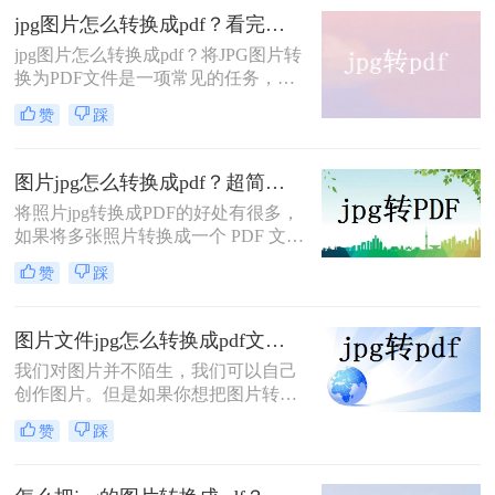
一方面，它也可以节省存储空间。由
jpg图片怎么转换成pdf？看完这三招你就学会了！
于PDF格式易于阅读且不易修改，而
jpg图片怎么转换成pdf？将JPG图片转
且具有很好的兼容性和快速传输速
换为PDF文件是一项常见的任务，很
度，因此成为了许多用户首选的文件
多时候需要将文件整理起来进行传
格式之一。下面一起看看图片jpg怎么
赞
踩
输，PDF格式更加适合传送和查看。
转换成pdf格式吧。
这也可以使你更轻松地分享和存储图
像，并将多个图像组合成单个文件。
图片jpg怎么转换成pdf？超简单的一个方法！
下面是三种将JPG转换为PDF的方
将照片jpg转换成PDF的好处有很多，
法。
如果将多张照片转换成一个 PDF 文件
可以节省空间，并且更加方便地进行
赞
踩
存储和管理。相比较于存储一堆单独
的照片，将它们转换成一个 PDF 文件
可以更加轻松地进行备份和分享，也
图片文件jpg怎么转换成pdf文件？掌握这2个小技巧，一键批量转换！
可以更加方便地浏览和查看。那么图
我们对图片并不陌生，我们可以自己
片jpg怎么转换成pdf？从而更加方便
创作图片。但是如果你想把图片转换
地进行阅读和标注。下面小编交给大
成PDF格式，我相信很多人都不知道
家一个小技巧~
赞
踩
怎么做。别担心，这里有种完成图片
文件jpg怎么转换成pdf文件的方法。
下面就来简单的教会大家，一起来看