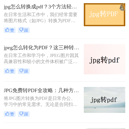
个问题的热度始终居高不下。
jpg怎么转换成pdf？3个方法轻松解决问题！
在日常生活和工作中，我们经常需要
将图片格式（如JPG）转换为PDF格
式。这有助于更好地保存、分享和打
赞
踩
印图片。那么jpg怎么转换成pdf呢？
本文将介绍三种常用的方法来实现这
一转换。
jpeg怎么转化为PDF？这三种转换方法推荐给你~
在日常工作和学习中，JPEG图片因其
高兼容性和较小的文件体积被广泛使
用。然而，在需要整合多张图片、提
赞
踩
高安全性或便于打印时，将JPEG图片
转换为PDF文档成为常见需求。那么
jpeg怎么转化为PDF呢？本文将详细
JPG免费转PDF全攻略：几种方法的免费次数和文件限制对比！
介绍3种将JPEG转换为PDF的常用高
效方法，帮助用户根据需求选择最适
将JPG图片转换为PDF是日常办公、
合的方案。
学习中的常见需求。无论是合同扫描
件存档，还是多张照片合并成文档，
赞
踩
选择合适的免费工具能高效完成任
务。那么jpg怎么转换成pdf免费呢？
本文将详细介绍几种免费的JPG转