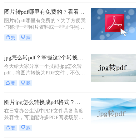
手写笔记。但是，在某些情况下，我
们需要将这些图片转换为PDF文件。
图片转pdf哪里有免费的？看看这四个方法！
那么图片怎么转成pdf呢？下面这款软
件，大家可以先收藏一下。
图片转pdf哪里有免费的？为了方便我
们整理一些图片资料或一些证件照图
片资料，我们通常会选择将图片转
赞
踩
PDF文档进行保存，这样一来更方便
存储和传输。
jpg怎么转pdf？掌握这2个转换方法，轻松搞定！
今天给大家分享一个技能-jpg怎么转
pdf，将图片转换为PDF文件，不仅便
于存储，而且提高了文件的阅读效
赞
踩
果。在日常办公中，经常需要将图片
转换为PDF文件。很多人不知道如何
jpg转pdf。小编在这就给大家分享一
图片jpg怎么转换成pdf格式？这个方法你一定要会用！
些方法。
在日常办公生活中PDF文件具备高度
兼容性，可适配许多PDF阅读场景，
因此图片文件有时会被转换为PDF文
赞
踩
件，并应用于各种场景中。一方面，
这使得文件的传输和浏览更加方便;另