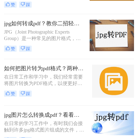
式的情况。PDF文件因其跨平台兼容
赞
踩
性、保持文档原貌的能力以及安全性
而备受青睐。无论是为了存档、分享
还是打印，将JPG图片转换为PDF都
jpg如何转成pdf？教你二招轻松搞定！
是一个非常实用的操作。那么怎么将
JPG（Joint Photographic Experts
jpg图片转换成pdf文件格式呢？本文
Group）是一种常见的图片格式，而
将详细介绍几种将JPG图片转换成
PDF（Portable Document Format）则
PDF文件格式的方法，帮助您轻松完
赞
踩
是一种广泛使用的文档格式，不仅支
成转换任务。
持文本，还能很好地保留图片、布局
等元素的原始外观。在需要将JPG图
如何把图片转为pdf格式？两种简单方法分享！
片整合到一个文档中以便于分享或打
在日常工作和学习中，我们经常需要
印时，将JPG转换为PDF是一个很好
将图片转换为PDF格式，以便更好地
的选择。那么jpg如何转成pdf呢？本
保存、传输和打印。转转大师是一款
文将介绍几种将JPG图片转换为PDF
赞
踩
功能强大的文件处理工具，可以帮助
文档的方法。
我们轻松实现图片到PDF的转换。那
么如何把图片转为pdf格式呢？下面将
jpg图片怎么转换成pdf？看看这二个方法！
为您介绍两种常用的方法。
在日常的学习工作中，有时我们会接
触到许多jpg格式图片组成的文件，尽
管这些图片通常都会放在同一个文件