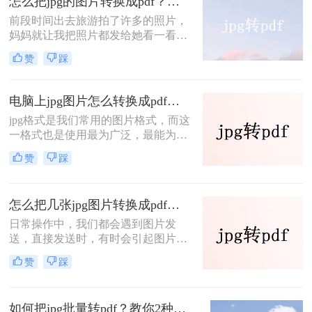
怎么把jpg的图片转换成pdf？这二个方法让你实现jpg转pdf
看吧，看看是图片文件jpg怎么转换成
前段时间出去旅游拍了许多的照片，
pdf文件的。
妈妈就让我把照片都发给她看一看。
由于照片实在是太多了，我就想着把
赞
踩
这些照片都放到一个文档中，这样就
比较方便查看和阅读了。同时为了防
止误操作，我把文档转换成了PDF文
电脑上jpg图片怎么转换成pdf？分享二种最实用的方法
件，发给妈妈看了之后，她非常的高
jpg格式是我们常用的图片格式，而这
兴。那么大家来学习一下这几个怎么
一格式也是使用最为广泛，最能为某
把jpg的图片转换成pdf的方法吧，以
些网站工具接受的格式。办公室里，
后出去旅游了可以多拍几张照片分享
赞
踩
我们还会经常看到这种格式的图片，
给自己的家人和朋友。
不同的文件格式或图片格式自有其自
身的作用。而在办公室里，我们也许
怎么把几张jpg图片转换成pdf格式？快来get这2个好用的技巧
经常会碰到需要转换格式的情况，有
一种转换就是将jpg图片转换成pdf
日常操作中，我们都会遇到图片发
了！那么电脑上jpg图片怎么转换成
送，直接发送时，有时会引起图片分
pdf呢？下面一起来看看。
辨率的改变，为了保证图片在传输过
赞
踩
程中分辨率没有改变，我一般都是先
把这些图片转换成PDF文件再发送。
那么怎么把几张jpg图片转换成pdf格
如何把jpg批量转pdf？教你2种方法，10秒搞定100张图片
式呢？这就是我们今天要讲述的重