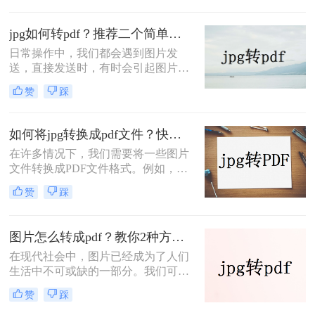
文档，也很方便打印，所以很多打工
人都习惯将文件转换成PDF的格式，
jpg如何转pdf？推荐二个简单的转换方法！
那么如何将jpg转换成pdf格式呢？如
日常操作中，我们都会遇到图片发
果你还不知道怎么操作，不妨跟着以
送，直接发送时，有时会引起图片分
下的jpg转换成pdf格式图片步骤来试
辨率的改变，为了保证图片在传输过
试吧。
赞
踩
程中分辨率没有改变，我一般都是先
把这些图片转换成PDF文件再发送。
那么要怎么将jpg如何转pdf呢？这就
如何将jpg转换成pdf文件？快学习这二种免费转换方法!
是我们今天要讲述的重点，下面一起
在许多情况下，我们需要将一些图片
来看看图片转pdf的具体步骤吧。
文件转换成PDF文件格式。例如，我
们需要将多张图片合并成一个PDF文
赞
踩
件以便于存储和共享。此外，因为
PDF文件格式是一种具有广泛支持的
格式，将图片转换为PDF文件还可以
图片怎么转成pdf？教你2种方法，轻松搞定！
使其更容易在各种设备上查看和共
在现代社会中，图片已经成为了人们
享。那么如何将jpg转换成pdf文件
生活中不可或缺的一部分。我们可以
呢？今天小编就分享二免费好用的转
在网上找到各种各样的图片，这些图
换方法，希望可以帮到大家。
赞
踩
片可以是照片、插画、图表，甚至是