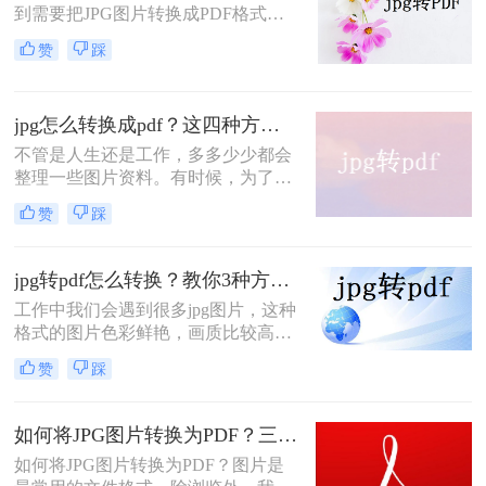
到需要把JPG图片转换成PDF格式的
需求。无论是为了整理图片资料，将
赞
踩
照片合并成一个文档，还是为了上传
文件到网上共享，JPG转换成PDF都
是一项非常实用的功能。那么怎么把
jpg怎么转换成pdf？这四种方法是最实用的！
JPG转换成PDF格式呢？本文将为您
介绍几种简单易行的方法，让您能够
不管是人生还是工作，多多少少都会
轻松完成JPG到PDF的转换。让我们
整理一些图片资料。有时候，为了便
一起来看看吧！
于保存相应的数据，会将jpg怎么转换
赞
踩
成pdf，那么大家对jpg转换pdf文件有
多少了解呢？如对JPG转PDF不熟
悉，可跟小编跟学，下面小编就为你
jpg转pdf怎么转换？教你3种方法，轻松搞定！
分享一些JPG转PDF的方法。
工作中我们会遇到很多jpg图片，这种
格式的图片色彩鲜艳，画质比较高，
但是有一个问题大家要格外注意，如
赞
踩
果要打印jpg图片，最好还是转换成
pdf格式，因为如果直接打印jpg图
片，就会出现模糊不清的状况。说到
如何将JPG图片转换为PDF？三个方法就可轻松搞定！
这里，我们就来看看jpg转pdf怎么转
如何将JPG图片转换为PDF？图片是
换？非常简单易学!