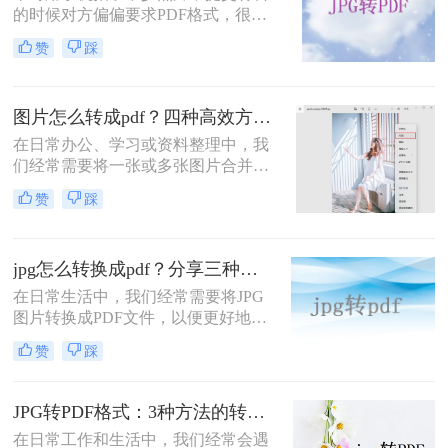
的时候对方偏偏要求PDF格式，很多
要求极高，还是只求快速分享？本文
人这个时候就开始犯愁了。有些人截
将围绕在线免安装、本地批量处理、
赞
踩
图再拼接，搞出来歪歪扭扭的；有些
系统自带工具和专业软件四个真实场
人下了好几个软件，结果不是广告弹
景，分享几种经过实测的转换方法，
窗就是转出来图片变形。其实照片如
帮你避开常见误区，高效完成转换。
图片怎么转成pdf？四种高效方法详解（适用所有用户）
何转换成pdf并不复杂，关键是选对方
法。接下来我会按照在线转换、批量
在日常办公、学习或资料整理中，我
处理、系统自带、手机操作这几个不
们经常需要将一张或多张图片合并成
同场景，分别讲清楚每种做法的步骤
一个PDF文件。无论是扫描的文档截
赞
踩
和注意点，你对照自己的情况选一种
图、手机拍下的合同，还是设计稿图
就行。
片，将其转换为PDF都能方便存档、
打印或发送。很多用户会问“图片怎
jpg怎么转换成pdf？分享三种高效转换方法！
么转成PDF”？本文从专业角度出发，
提供四种无需安装竞品软件的可靠方
在日常生活中，我们经常需要将JPG
法，涵盖Windows、Mac、命令行工
图片转换成PDF文件，以便更好地进
具和在线平台，每个方法均经过实测
行分享、存储或打印。那么jpg怎么转
赞
踩
验证，确保安全、高效。
换成pdf呢？本文将介绍三种将JPG转
换成PDF的高效方法。
JPG转PDF格式：3种方法的转换速度和画质保留对比！
在日常工作和生活中，我们经常会遇