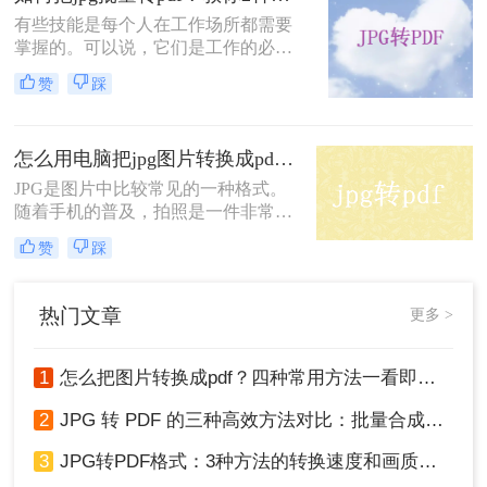
点，下面一起来看看jpg转换成pdf格
有些技能是每个人在工作场所都需要
式的具体步骤吧。
掌握的。可以说，它们是工作的必备
品。就像蔬菜、大米、油和盐一样，
赞
踩
它们是生活必需品。当然，学习这些
技能也有助于你的工作。也许它们可
以帮助你晋升和加薪。废话不多说。
怎么用电脑把jpg图片转换成pdf？教你最实用简单的两种转换方法
让我们进入这个主题。如何把jpg批量
转pdf？下面就来教你jpg转pdf的方
JPG是图片中比较常见的一种格式。
法。
随着手机的普及，拍照是一件非常普
遍的事情，深受广大群众的欢迎和喜
赞
踩
爱。然而，如果有更多的图片，有时
会有很多不便的预览和搜索。如果能
将jpg图片转换成pdf是非常方便的，
热门文章
更多 >
而且还方便浏览和美观。那么怎么用
电脑把jpg图片转换成pdf呢？
1
怎么把图片转换成pdf？四种常用方法一看即会！
2
JPG 转 PDF 的三种高效方法对比：批量合成、高清无损、零弹窗！
3
JPG转PDF格式：3种方法的转换速度和画质保留对比！