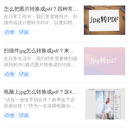
往往夹杂着广告弹窗、强制下载捆绑
怎么把图片转换成pdf？四种常用方法一看即会！
软件，甚至压缩画质。为了帮你真正
在日常工作中，我们常需将照片、扫
解决难题，本文梳理了三种安全、有
描件或设计图转为PDF，以便归档、
效且无需安装第三方插件的转换方
打印或传输。但面对在线工具、专业
案。这三种方案均能保证图片高清无
赞
踩
软件、系统自带功能等不同途径，到
损，并支持“多图合成一册”的核心需
底选哪种最合适？本文先给出直观对
求。下文先从 操作门槛、批量能力、
比结论，再逐一拆解操作步骤，帮您
隐私安全、网络依赖 四个维度给出直
扫描件jpg怎么转换成pdf？来试试这二种转换方法！
按需快速决策。
观对比，再逐一详解操作步骤，助您
在日常生活中，我们经常需要将扫描
根据自身场景快速选择。
得到的JPG格式图片转换成PDF格
式，以便于文件的共享、存储和打
赞
踩
印。那么扫描件jpg怎么转换成pdf
呢？本文将介绍两种将JPG扫描件转
换成PDF的方法。
电脑上jpg怎么转换成pdf？这4个亲测有效的方法，让你效率翻倍！
“还在一张张手动合并？效率低下还
容易出错！”作为一名深耕电脑办公
软件测评多年的博主，我每天都会接
赞
踩
触到大量关于格式转换的咨询。其
中，“电脑上 JPG 怎么转换成 PDF”这