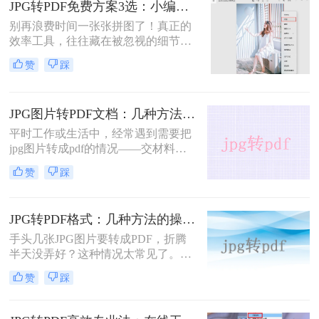
JPG转PDF免费方案3选：小编亲测的免费额度和转换效果！
PDF方法！
别再浪费时间一张张拼图了！真正的
效率工具，往往藏在被忽视的细节
里。“我花了半小时，用PS把十几张
赞
踩
产品图合成PDF，同事却用10秒搞
定。”这是上周一位读者在后台的留
言，道出了无数职场人的效率痛点。
JPG图片转PDF文档：几种方法的转换精度和文件体积对比！
平时工作或生活中，经常遇到需要把
jpg图片转成pdf的情况——交材料要
求pdf格式、合同扫描件要合并发送、
赞
踩
证件照需要打包成一个文件……但很
多人一搜jpg图片怎么转换成pdf文
档，出来的结果要么推荐一堆没听过
JPG转PDF格式：几种方法的操作步骤和DPI设置！
的软件，要么方法写得云里雾里，跟
着操作半天还是没搞定。
手头几张JPG图片要转成PDF，折腾
半天没弄好？这种情况太常见了。不
管是工作中要把扫描的证件照合成一
赞
踩
份PDF提交，还是考试报名需要上传
PDF格式的照片，jpg格式如何转换成
pdf格式这个问题总会冒出来。我自己