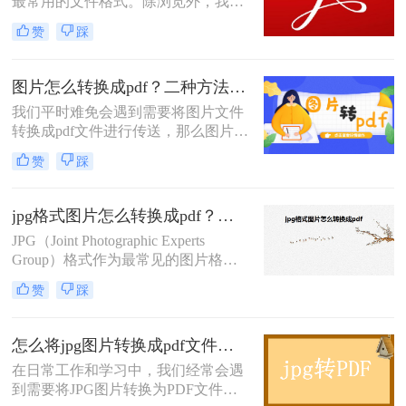
最常用的文件格式。除浏览外，我们
还可以对图片进行转换操作，以适应
赞
踩
不同的情况，例如将多张JPG图片转
换为PDF文件，方便了图片的保存和
传输。工作中的朋友是否会经常遇到
图片怎么转换成pdf？二种方法轻松转换！
这个问题，公司规定项目中的文件资
我们平时难免会遇到需要将图片文件
料都要用统一的PDF文件格式保存。
转换成pdf文件进行传送，那么图片怎
但有时会收到完全是JPG图片格式的
么转换成pdf呢？接下来就让小编来教
文件。面对这些图片，我们应该怎么
赞
踩
你如何操作。
将图片转换为PDF文件呢？接下来，
小编来教大家如何将图片转PDF。
jpg格式图片怎么转换成pdf？这3种方法快来看看！
JPG（Joint Photographic Experts
Group）格式作为最常见的图片格式
之一，广泛应用于网络传输、照片存
赞
踩
储等场景。然而，在某些情况下，我
们可能需要将JPG图片转换成PDF文
档，以便更好地进行文件共享、打印
怎么将jpg图片转换成pdf文件格式？这3种转换方法简单又快速!！
或归档。那么jpg格式图片怎么转换成
在日常工作和学习中，我们经常会遇
pdf呢？以下将详细介绍几种将JPG图
到需要将JPG图片转换为PDF文件格
片转换成PDF文档的方法。