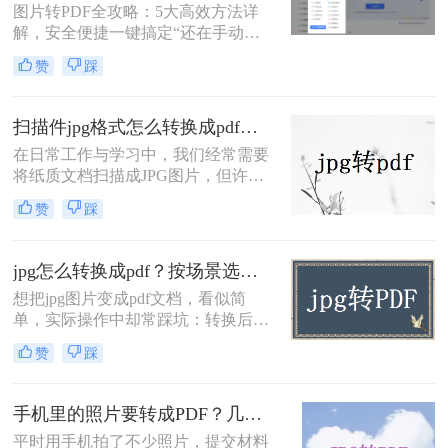
图片转PDF全攻略：5大高效方法详
好，不管在电脑还是手机上打开，排
解，安全便捷一键搞定“还在手动拼
版都不会乱。
接图片？这些方法让图片转PDF像发
赞
踩
朋友圈一样简单！”作为一名从事电
脑办公软件测评多年的博主，小编深
知在职场和自媒体创作中，将图片转
扫描件jpg格式怎么转换成pdf？5种高效转换方法！
换为PDF是高频需求。但市面上方法
在日常工作与学习中，我们经常需要
繁多，操作繁琐、精度不足、安全隐
将纸质文档扫描成JPG图片，但许多
忧等问题常让用户头疼。今天，小编
系统（如政府网站、招聘平台、学校
结合多年测评经验，为大家梳理一套
赞
踩
系统）要求上传PDF格式文件。当你
排除WPS的实用方案，助你提升效
手握一叠清晰的扫描件JPG，却因格
率，规避风险。一、在线转换工具：
式不符被系统拒之门外——"仅支持
转转
jpg怎么转换成pdf？按场景选对方法，不模糊也不乱序！
PDF格式"、"文件类型错误"……这种
想把jpg图片变成pdf文档，看似简
焦虑感我太熟悉了！
单，实际操作中却常踩坑：转换后文
字发虚、多张图片顺序颠倒、文件体
赞
踩
积暴增无法发送，甚至担心证件照上
传后被泄露。其实，“jpg怎么转换成
pdf”并没有标准答案，关键看你的具
手机里的照片要转成PDF？几种方法我都试了，照着做就行！
体需求——是临时处理一两张图，还
平时用手机拍了不少照片，提交材料
是要批量归档几百张照片？是对画质