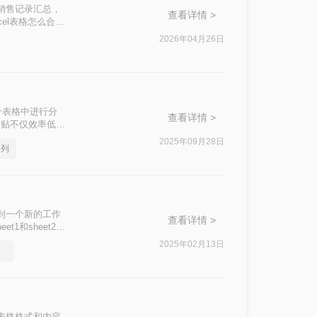
销售记录汇总，
查看详情 >
el表格怎么合并
2026年04月26日
个表格中进行分
查看详情 >
粘贴不仅效率低
怎么合并到一张
2025年09月28日
一列
选择最适合的方
并到一个新的工作
查看详情 >
和sheet2
2025年02月13日
表格格式和内容