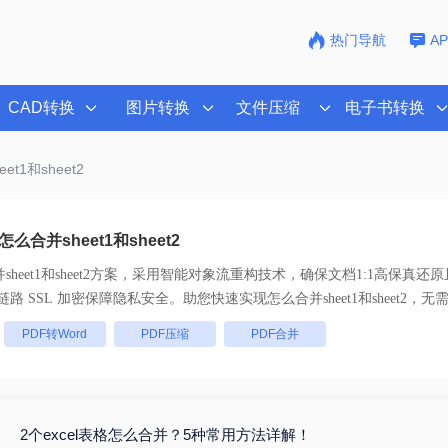
热门导航
A
CAD转换
图片转换
文件压缩
电子书转换
et1和sheet2
合并sheet1和sheet2
eet1和sheet2
方案，采用智能对象流重构技术，确保文档1:1高保真还
批量处理， 全链路 SSL 加密保障隐私安全。助您快速实现
怎么合并sheet1和sheet2
，无
：
PDF转Word
PDF压缩
PDF合并
2个excel表格怎么合并？5种常用方法详解！