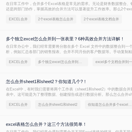
在日常工作中，合并多个Excel表格是常见的需求。无论是财务数据整合、
还是跨部门协作，掌握高效的合并方法可以显著提升工作效率。那么2个exc
呢？本文将详细介绍5种主流方法，帮助您根据实际需求选择最佳方案。
EXCEL合并
2个excel表格怎么合并
2个excel表格文档合并
多个独立excel怎么合并到一张表里？6种高效合并方法详解！
在日常办公中，我们经常需要将分散在多个 Excel 文件中的数据整合到一
析，例如汇总各部门的销售报表、合并不同月份的客户数据等。手动复制
下，还容易因格式不一致、数据遗漏等问题导致错误。那么多个独立excel
EXCEL合并
多个独立excel怎么合并到一张表里
excel多个文档合并到
表里呢？本文将详细介绍六种常用的高效合并方法，帮助你根据实际需求
案，轻松实现数据整合。
怎么合并sheet1和sheet2？你知道几个?！
在Excel中，有时我们需要将两个工作表（sheet1和sheet2）中的数据合
表中。这可能是为了整理数据、创建报告或进行数据分析。那么怎么合并sheet1
呢？本文将介绍三种方法来合并两个工作表，帮助您轻松完成合并操作。
EXCEL合并
怎么合并sheet1和sheet2
你知道怎么合并多个excel文档吗
excel表格怎么合并？这三个方法很简单！
在日常工作中，我们经常会遇到需要合并不同Excel表格的情况，但是不同