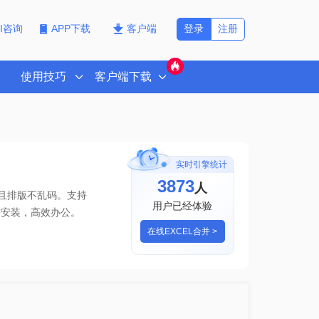
登录
注册
PI咨询
APP下载
客户端
使用技巧
客户端下载
实时引擎统计
3873
人
原且排版不乱码。支持
用户已经体验
需安装，高效办公。
在线EXCEL合并 >