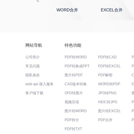
WORD合并
EXCEL合并
PDF拆分教程
电子书转成WORD教程
电子书转成TXT教程
网站导航
特色功能
公司简介
PDF转WORD
PDF转CAD
电子书转成PDF教程
常见问题
PDF转换成PPT
PDF转EXCEL
EXCEL转图片教程
隐私条款
图片转PDF
PDF解密
web api 接入服务
CAD版本转换
WORD转PDF
PPT转图片教程
客户端下载
OFD转图片
JPG转PNG
视频压缩
HEIC转JPG
WORD转图片教程
图片转WORD
图片转EXCEL
图片转BMP教程
PDF拆分
PDF合并
PDF转TXT
JPG转PNG教程