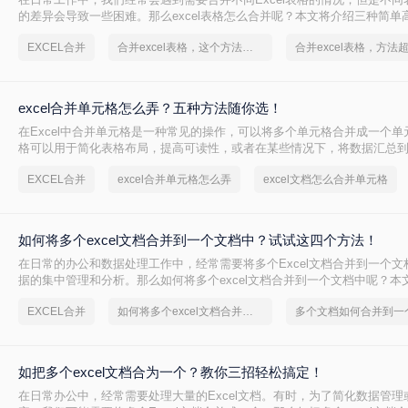
的差异会导致一些困难。那么excel表格怎么合并呢？本文将介绍三种简单
并不同Excel表格，让您的工作更加便捷高效
EXCEL合并
合并excel表格，这个方法很简单
excel合并单元格怎么弄？五种方法随你选！
在Excel中合并单元格是一种常见的操作，可以将多个单元格合并成一个单
格可以用于简化表格布局，提高可读性，或者在某些情况下，将数据汇总
下面将介绍excel合并单元格怎么弄的几种方法。
EXCEL合并
excel合并单元格怎么弄
excel文档怎么合并单元格
如何将多个excel文档合并到一个文档中？试试这四个方法！
在日常的办公和数据处理工作中，经常需要将多个Excel文档合并到一个文
据的集中管理和分析。那么如何将多个excel文档合并到一个文档中呢？本
种实用的方法，帮助您轻松实现多个Excel文档的合并。
EXCEL合并
如何将多个excel文档合并到一个文档中
如把多个excel文档合为一个？教你三招轻松搞定！
在日常办公中，经常需要处理大量的Excel文档。有时，为了简化数据管理