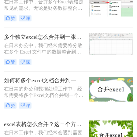
在日常工作中，合并多个Excel表格是
常见的需求。无论是财务数据整合、
销售记录汇总，还是跨部门协作，掌
赞
踩
握高效的合并方法可以显著提升工作
效率。那么2个excel表格怎么合并
呢？本文将详细介绍5种主流方法，
多个独立excel怎么合并到一张表里？6种高效合并方法详解！
帮助您根据实际需求选择最佳方案。
在日常办公中，我们经常需要将分散
在多个 Excel 文件中的数据整合到一
个表格中进行分析，例如汇总各部门
赞
踩
的销售报表、合并不同月份的客户数
据等。手动复制粘贴不仅效率低下，
还容易因格式不一致、数据遗漏等问
如何将多个excel文档合并到一个文档中？试试这四个方法！
题导致错误。那么多个独立excel怎么
在日常的办公和数据处理工作中，经
合并到一张表里呢？本文将详细介绍
常需要将多个Excel文档合并到一个文
六种常用的高效合并方法，帮助你根
档中，以便于数据的集中管理和分
据实际需求选择最适合的方案，轻松
赞
踩
析。那么如何将多个excel文档合并到
实现数据整合。
一个文档中呢？本文将详细介绍几种
实用的方法，帮助您轻松实现多个
excel表格怎么合并？这三个方法很简单！
Excel文档的合并。
在日常工作中，我们经常会遇到需要