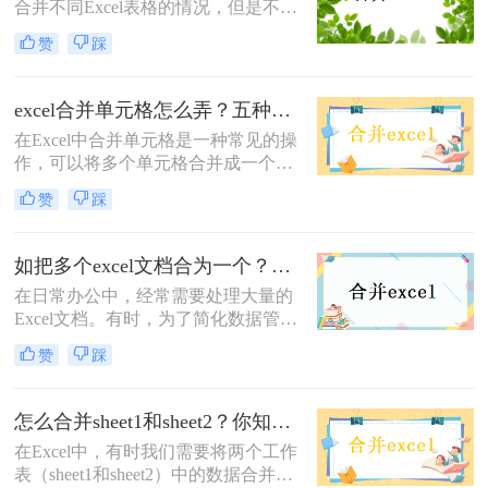
合并不同Excel表格的情况，但是不同
表格格式和内容的差异会导致一些困
赞
踩
难。那么excel表格怎么合并呢？本文
将介绍三种简单高效的方法来合并不
同Excel表格，让您的工作更加便捷高
excel合并单元格怎么弄？五种方法随你选！
效
在Excel中合并单元格是一种常见的操
作，可以将多个单元格合并成一个单
元格。合并单元格可以用于简化表格
赞
踩
布局，提高可读性，或者在某些情况
下，将数据汇总到一个单元格中。下
面将介绍excel合并单元格怎么弄的几
如把多个excel文档合为一个？教你三招轻松搞定！
种方法。
在日常办公中，经常需要处理大量的
Excel文档。有时，为了简化数据管理
或提高工作效率，我们可能需要将多
赞
踩
个Excel文档合并成一个。那么如把多
个excel文档合为一个呢？本文将介绍
三种将多个Excel文档合并为一个的方
怎么合并sheet1和sheet2？你知道几个?！
法，帮助您轻松应对这一挑战。
在Excel中，有时我们需要将两个工作
表（sheet1和sheet2）中的数据合并到