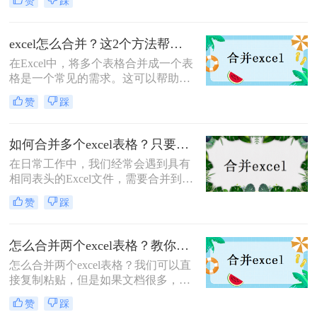
赞
踩
据，还可以提高工作效率。本文将介
绍excel表格怎么合并方法，帮助您轻
松完成这项任务。
excel怎么合并？这2个方法帮你搞定！
在Excel中，将多个表格合并成一个表
格是一个常见的需求。这可以帮助我
们更方便地管理和分析数据，提高工
赞
踩
作效率。下面介绍excel怎么合并的方
法。
如何合并多个excel表格？只要学会这几个方法！
在日常工作中，我们经常会遇到具有
相同表头的Excel文件，需要合并到相
同的工作表中进行分析。当文件较多
赞
踩
时，手动合并表通常是一件非常麻烦
的事情，如果数据量很大，Excel带来
的VBA经常卡住。今天我将分享如何
怎么合并两个excel表格？教你二招轻松搞定！
合并多个excel表格方法，让大家可以
怎么合并两个excel表格？我们可以直
快速高效的合并excel。
接复制粘贴，但是如果文档很多，复
制粘贴也解决不了的时候，那么不妨
赞
踩
试一下合并excel表格，那么问题来