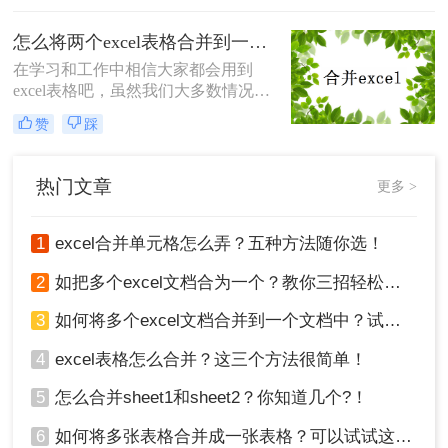
了，如何excel合并？下面就来给大家
讲解一下，看看要怎么解决吧。
怎么将两个excel表格合并到一起？教你一分钟搞定excel多工作表合并
在学习和工作中相信大家都会用到
excel表格吧，虽然我们大多数情况是
编辑excel的，但是也有需要将excel文
赞
踩
件合并的时候，比如说将两个或多个
的excel合并成一个，大家知道怎么将
两个excel表格合并到一起吗？今天就
热门文章
更多 >
来教大家一个简单又快速的合并excel
表格方法。
1
excel合并单元格怎么弄？五种方法随你选！
2
如把多个excel文档合为一个？教你三招轻松搞定！
3
如何将多个excel文档合并到一个文档中？试试这四个方法！
4
excel表格怎么合并？这三个方法很简单！
5
怎么合并sheet1和sheet2？你知道几个?！
6
如何将多张表格合并成一张表格？可以试试这2种方法！