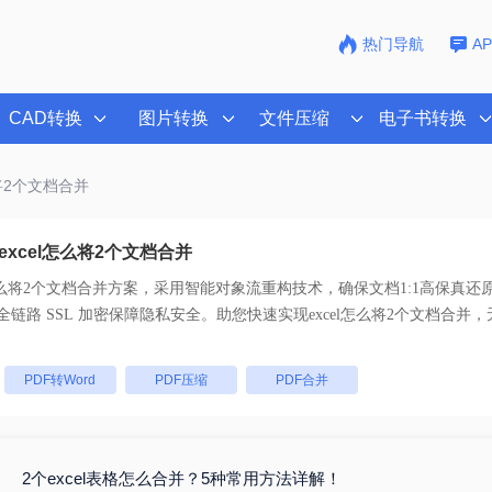
热门导航
A
CAD转换
图片转换
文件压缩
电子书转换
么将2个文档合并
xcel怎么将2个文档合并
l怎么将2个文档合并
方案，采用智能对象流重构技术，确保文档1:1高保真还
持一键批量处理， 全链路 SSL 加密保障隐私安全。助您快速实现
excel怎么将2个文档合并
，
：
PDF转Word
PDF压缩
PDF合并
2个excel表格怎么合并？5种常用方法详解！