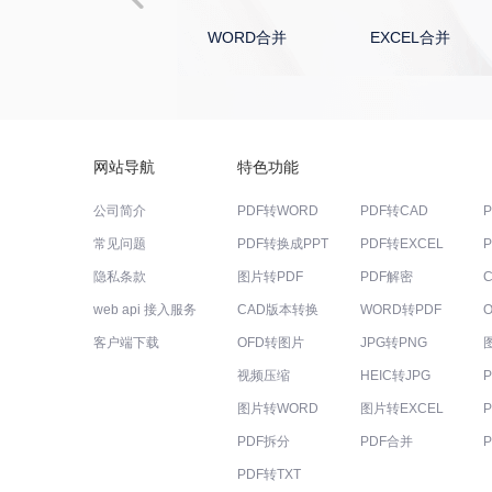
WORD合并
EXCEL合并
PDF拆分教程
电子书转成WORD教程
电子书转成TXT教程
网站导航
特色功能
公司简介
PDF转WORD
PDF转CAD
电子书转成PDF教程
常见问题
PDF转换成PPT
PDF转EXCEL
EXCEL转图片教程
隐私条款
图片转PDF
PDF解密
web api 接入服务
CAD版本转换
WORD转PDF
PPT转图片教程
客户端下载
OFD转图片
JPG转PNG
视频压缩
HEIC转JPG
WORD转图片教程
图片转WORD
图片转EXCEL
图片转BMP教程
PDF拆分
PDF合并
PDF转TXT
JPG转PNG教程