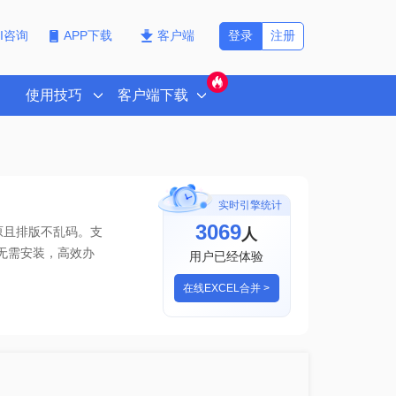
登录
注册
PI咨询
APP下载
客户端
使用技巧
客户端下载
实时引擎统计
3069
人
原且排版不乱码。支
无需安装，高效办
用户已经体验
在线EXCEL合并 >