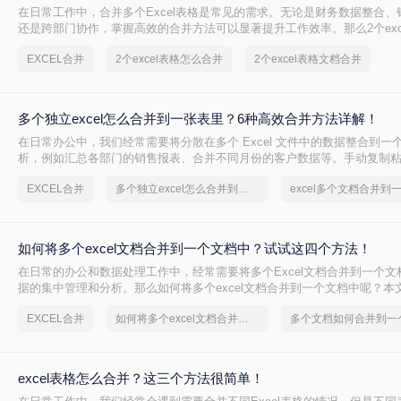
在日常工作中，合并多个Excel表格是常见的需求。无论是财务数据整合、
还是跨部门协作，掌握高效的合并方法可以显著提升工作效率。那么2个exc
呢？本文将详细介绍5种主流方法，帮助您根据实际需求选择最佳方案。
EXCEL合并
2个excel表格怎么合并
2个excel表格文档合并
多个独立excel怎么合并到一张表里？6种高效合并方法详解！
在日常办公中，我们经常需要将分散在多个 Excel 文件中的数据整合到一
析，例如汇总各部门的销售报表、合并不同月份的客户数据等。手动复制
下，还容易因格式不一致、数据遗漏等问题导致错误。那么多个独立excel
EXCEL合并
多个独立excel怎么合并到一张表里
excel多个文档合并到
表里呢？本文将详细介绍六种常用的高效合并方法，帮助你根据实际需求
案，轻松实现数据整合。
如何将多个excel文档合并到一个文档中？试试这四个方法！
在日常的办公和数据处理工作中，经常需要将多个Excel文档合并到一个文
据的集中管理和分析。那么如何将多个excel文档合并到一个文档中呢？本
种实用的方法，帮助您轻松实现多个Excel文档的合并。
EXCEL合并
如何将多个excel文档合并到一个文档中
excel表格怎么合并？这三个方法很简单！