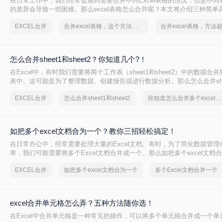
在日常工作中，我们经常会遇到需要合并不同Excel表格的情况，但是不同
的差异会导致一些困难。那么excel表格怎么合并呢？本文将介绍三种简单
并不同Excel表格，让您的工作更加便捷高效
EXCEL合并
合并excel表格，这个方法很简单
怎么合并sheet1和sheet2？你知道几个?！
在Excel中，有时我们需要将两个工作表（sheet1和sheet2）中的数据合
表中。这可能是为了整理数据、创建报告或进行数据分析。那么怎么合并sheet1
呢？本文将介绍三种方法来合并两个工作表，帮助您轻松完成合并操作。
EXCEL合并
怎么合并sheet1和sheet2
你知道怎么合并多个excel文档吗
如把多个excel文档合为一个？教你三招轻松搞定！
在日常办公中，经常需要处理大量的Excel文档。有时，为了简化数据管理
率，我们可能需要将多个Excel文档合并成一个。那么如把多个excel文档
将介绍三种将多个Excel文档合并为一个的方法，帮助您轻松应对这一挑战
EXCEL合并
如把多个excel文档合为一个
多个Excel文档合并一个
excel合并单元格怎么弄？五种方法随你选！
在Excel中合并单元格是一种常见的操作，可以将多个单元格合并成一个单