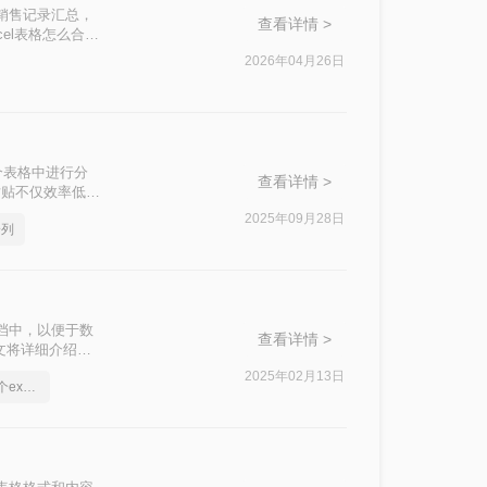
销售记录汇总，
查看详情 >
el表格怎么合并
2026年04月26日
个表格中进行分
查看详情 >
粘贴不仅效率低
怎么合并到一张
2025年09月28日
一列
选择最适合的方
档中，以便于数
查看详情 >
文将详细介绍几
2025年02月13日
多个文档如何合并到一个excel表格中