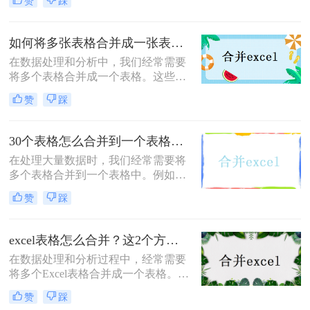
赞
踩
理数据、创建报告或进行数据分析。
那么怎么合并sheet1和sheet2呢？本文
将介绍三种方法来合并两个工作表，
如何将多张表格合并成一张表格？可以试试这2种方法！
帮助您轻松完成合并操作。
​在数据处理和分析中，我们经常需要
将多个表格合并成一个表格。这些表
格可能来自不同的数据源、文件或数
赞
踩
据库。那么如何将多张表格合并成一
张表格呢？下面将介绍二种简单而实
用的方法，帮助您将多张表格合并成
30个表格怎么合并到一个表格？试试这二种合并方法！
一张表格。
在处理大量数据时，我们经常需要将
多个表格合并到一个表格中。例如，
你可能手头有30个表格，每个表格都
赞
踩
包含相似的数据结构，现在你想将它
们合并成一个单一的表格。那么30个
表格怎么合并到一个表格呢？下面将
excel表格怎么合并？这2个方法很简单！
介绍两种方法来实现这一目标。
在数据处理和分析过程中，经常需要
将多个Excel表格合并成一个表格。合
并表格不仅可以方便地管理和对比数
赞
踩
据，还可以提高工作效率。本文将介