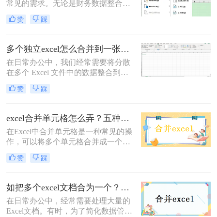
常见的需求。无论是财务数据整合、
销售记录汇总，还是跨部门协作，掌
赞
踩
握高效的合并方法可以显著提升工作
效率。那么2个excel表格怎么合并
呢？本文将详细介绍5种主流方法，
多个独立excel怎么合并到一张表里？6种高效合并方法详解！
帮助您根据实际需求选择最佳方案。
在日常办公中，我们经常需要将分散
在多个 Excel 文件中的数据整合到一
个表格中进行分析，例如汇总各部门
赞
踩
的销售报表、合并不同月份的客户数
据等。手动复制粘贴不仅效率低下，
还容易因格式不一致、数据遗漏等问
excel合并单元格怎么弄？五种方法随你选！
题导致错误。那么多个独立excel怎么
在Excel中合并单元格是一种常见的操
合并到一张表里呢？本文将详细介绍
作，可以将多个单元格合并成一个单
六种常用的高效合并方法，帮助你根
元格。合并单元格可以用于简化表格
据实际需求选择最适合的方案，轻松
赞
踩
布局，提高可读性，或者在某些情况
实现数据整合。
下，将数据汇总到一个单元格中。下
面将介绍excel合并单元格怎么弄的几
如把多个excel文档合为一个？教你三招轻松搞定！
种方法。
在日常办公中，经常需要处理大量的
Excel文档。有时，为了简化数据管理