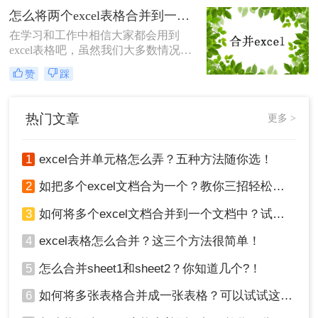
的VBA经常卡住。今天我将分享如何
怎么将两个excel表格合并到一起？教你一分钟搞定excel多工作表合并
合并多个excel表格方法，让大家可以
在学习和工作中相信大家都会用到
快速高效的合并excel。
excel表格吧，虽然我们大多数情况是
编辑excel的，但是也有需要将excel文
赞
踩
件合并的时候，比如说将两个或多个
的excel合并成一个，大家知道怎么将
两个excel表格合并到一起吗？今天就
热门文章
更多 >
来教大家一个简单又快速的合并excel
表格方法。
1
excel合并单元格怎么弄？五种方法随你选！
2
如把多个excel文档合为一个？教你三招轻松搞定！
3
如何将多个excel文档合并到一个文档中？试试这四个方法！
4
excel表格怎么合并？这三个方法很简单！
5
怎么合并sheet1和sheet2？你知道几个?！
6
如何将多张表格合并成一张表格？可以试试这2种方法！