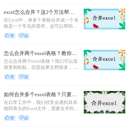
绍excel表格怎么合并方法，帮助您轻
松完成这项任务。
excel怎么合并？这2个方法帮你搞定！
在Excel中，将多个表格合并成一个表
格是一个常见的需求。这可以帮助我
们更方便地管理和分析数据，提高工
赞
踩
作效率。下面介绍excel怎么合并的方
法。
怎么合并两个excel表格？教你二招轻松搞定！
怎么合并两个excel表格？我们可以直
接复制粘贴，但是如果文档很多，复
制粘贴也解决不了的时候，那么不妨
赞
踩
试一下合并excel表格，那么问题来
了，如何excel合并？下面就来给大家
讲解一下，看看要怎么解决吧。
如何合并多个excel表格？只要学会这几个方法！
在日常工作中，我们经常会遇到具有
相同表头的Excel文件，需要合并到相
同的工作表中进行分析。当文件较多
赞
踩
时，手动合并表通常是一件非常麻烦
的事情，如果数据量很大，Excel带来