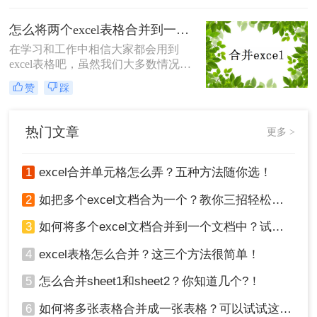
了，如何excel合并？下面就来给大家
讲解一下，看看要怎么解决吧。
怎么将两个excel表格合并到一起？教你一分钟搞定excel多工作表合并
在学习和工作中相信大家都会用到
excel表格吧，虽然我们大多数情况是
编辑excel的，但是也有需要将excel文
赞
踩
件合并的时候，比如说将两个或多个
的excel合并成一个，大家知道怎么将
两个excel表格合并到一起吗？今天就
热门文章
更多 >
来教大家一个简单又快速的合并excel
表格方法。
1
excel合并单元格怎么弄？五种方法随你选！
2
如把多个excel文档合为一个？教你三招轻松搞定！
3
如何将多个excel文档合并到一个文档中？试试这四个方法！
4
excel表格怎么合并？这三个方法很简单！
5
怎么合并sheet1和sheet2？你知道几个?！
6
如何将多张表格合并成一张表格？可以试试这2种方法！