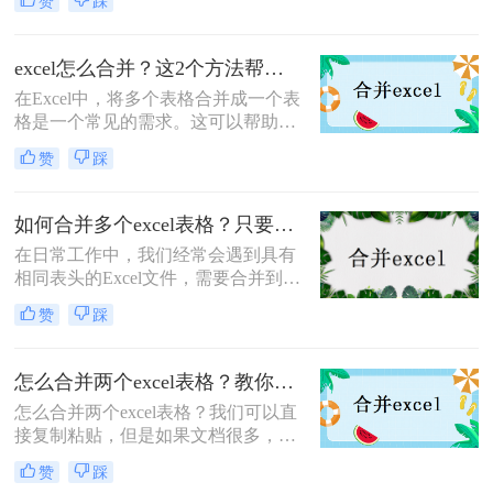
赞
踩
据，还可以提高工作效率。本文将介
绍excel表格怎么合并方法，帮助您轻
松完成这项任务。
excel怎么合并？这2个方法帮你搞定！
在Excel中，将多个表格合并成一个表
格是一个常见的需求。这可以帮助我
们更方便地管理和分析数据，提高工
赞
踩
作效率。下面介绍excel怎么合并的方
法。
如何合并多个excel表格？只要学会这几个方法！
在日常工作中，我们经常会遇到具有
相同表头的Excel文件，需要合并到相
同的工作表中进行分析。当文件较多
赞
踩
时，手动合并表通常是一件非常麻烦
的事情，如果数据量很大，Excel带来
的VBA经常卡住。今天我将分享如何
怎么合并两个excel表格？教你二招轻松搞定！
合并多个excel表格方法，让大家可以
怎么合并两个excel表格？我们可以直
快速高效的合并excel。
接复制粘贴，但是如果文档很多，复
制粘贴也解决不了的时候，那么不妨
赞
踩
试一下合并excel表格，那么问题来