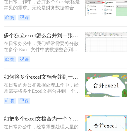
在日常工作中，合并多个Excel表格是
常见的需求。无论是财务数据整合、
销售记录汇总，还是跨部门协作，掌
赞
踩
握高效的合并方法可以显著提升工作
效率。那么2个excel表格怎么合并
呢？本文将详细介绍5种主流方法，
多个独立excel怎么合并到一张表里？6种高效合并方法详解！
帮助您根据实际需求选择最佳方案。
在日常办公中，我们经常需要将分散
在多个 Excel 文件中的数据整合到一
个表格中进行分析，例如汇总各部门
赞
踩
的销售报表、合并不同月份的客户数
据等。手动复制粘贴不仅效率低下，
还容易因格式不一致、数据遗漏等问
如何将多个excel文档合并到一个文档中？试试这四个方法！
题导致错误。那么多个独立excel怎么
在日常的办公和数据处理工作中，经
合并到一张表里呢？本文将详细介绍
常需要将多个Excel文档合并到一个文
六种常用的高效合并方法，帮助你根
档中，以便于数据的集中管理和分
据实际需求选择最适合的方案，轻松
赞
踩
析。那么如何将多个excel文档合并到
实现数据整合。
一个文档中呢？本文将详细介绍几种
实用的方法，帮助您轻松实现多个
如把多个excel文档合为一个？教你三招轻松搞定！
Excel文档的合并。
在日常办公中，经常需要处理大量的