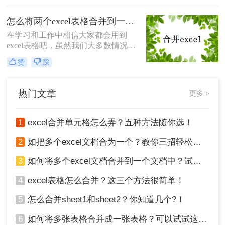
了，如何excel合并？下面就来给大家
讲解一下，看看要怎么解决吧。
怎么将两个excel表格合并到一起？教你一分钟搞定excel多工作表合并
在学习和工作中相信大家都会用到
excel表格吧，虽然我们大多数情况是
编辑excel的，但是也有需要将excel文
赞
踩
件合并的时候，比如说将两个或多个
的excel合并成一个，大家知道怎么将
两个excel表格合并到一起吗？今天就
热门文章
更多 >
来教大家一个简单又快速的合并excel
表格方法。
1
excel合并单元格怎么弄？五种方法随你选！
2
如把多个excel文档合为一个？教你三招轻松搞定！
3
如何将多个excel文档合并到一个文档中？试试这四个方法！
4
excel表格怎么合并？这三个方法很简单！
5
怎么合并sheet1和sheet2？你知道几个?！
6
如何将多张表格合并成一张表格？可以试试这2种方法！