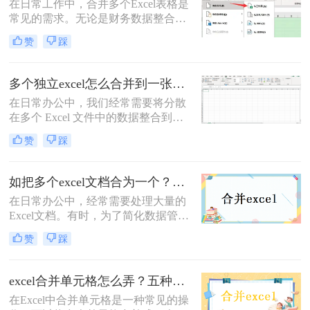
在日常工作中，合并多个Excel表格是
常见的需求。无论是财务数据整合、
销售记录汇总，还是跨部门协作，掌
赞
踩
握高效的合并方法可以显著提升工作
效率。那么2个excel表格怎么合并
呢？本文将详细介绍5种主流方法，
多个独立excel怎么合并到一张表里？6种高效合并方法详解！
帮助您根据实际需求选择最佳方案。
在日常办公中，我们经常需要将分散
在多个 Excel 文件中的数据整合到一
个表格中进行分析，例如汇总各部门
赞
踩
的销售报表、合并不同月份的客户数
据等。手动复制粘贴不仅效率低下，
还容易因格式不一致、数据遗漏等问
如把多个excel文档合为一个？教你三招轻松搞定！
题导致错误。那么多个独立excel怎么
在日常办公中，经常需要处理大量的
合并到一张表里呢？本文将详细介绍
Excel文档。有时，为了简化数据管理
六种常用的高效合并方法，帮助你根
或提高工作效率，我们可能需要将多
据实际需求选择最适合的方案，轻松
赞
踩
个Excel文档合并成一个。那么如把多
实现数据整合。
个excel文档合为一个呢？本文将介绍
三种将多个Excel文档合并为一个的方
excel合并单元格怎么弄？五种方法随你选！
法，帮助您轻松应对这一挑战。
在Excel中合并单元格是一种常见的操