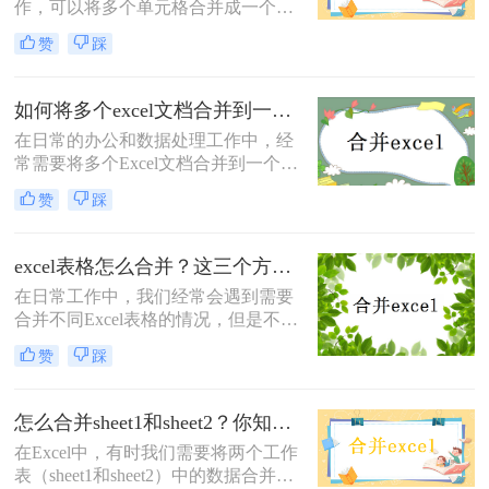
作，可以将多个单元格合并成一个单
元格。合并单元格可以用于简化表格
赞
踩
布局，提高可读性，或者在某些情况
下，将数据汇总到一个单元格中。下
面将介绍excel合并单元格怎么弄的几
如何将多个excel文档合并到一个文档中？试试这四个方法！
种方法。
在日常的办公和数据处理工作中，经
常需要将多个Excel文档合并到一个文
档中，以便于数据的集中管理和分
赞
踩
析。那么如何将多个excel文档合并到
一个文档中呢？本文将详细介绍几种
实用的方法，帮助您轻松实现多个
excel表格怎么合并？这三个方法很简单！
Excel文档的合并。
在日常工作中，我们经常会遇到需要
合并不同Excel表格的情况，但是不同
表格格式和内容的差异会导致一些困
赞
踩
难。那么excel表格怎么合并呢？本文
将介绍三种简单高效的方法来合并不
同Excel表格，让您的工作更加便捷高
怎么合并sheet1和sheet2？你知道几个?！
效
在Excel中，有时我们需要将两个工作
表（sheet1和sheet2）中的数据合并到