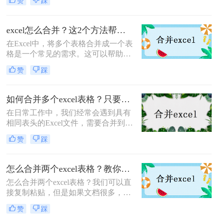
赞
踩
据，还可以提高工作效率。本文将介
绍excel表格怎么合并方法，帮助您轻
松完成这项任务。
excel怎么合并？这2个方法帮你搞定！
在Excel中，将多个表格合并成一个表
格是一个常见的需求。这可以帮助我
们更方便地管理和分析数据，提高工
赞
踩
作效率。下面介绍excel怎么合并的方
法。
如何合并多个excel表格？只要学会这几个方法！
在日常工作中，我们经常会遇到具有
相同表头的Excel文件，需要合并到相
同的工作表中进行分析。当文件较多
赞
踩
时，手动合并表通常是一件非常麻烦
的事情，如果数据量很大，Excel带来
的VBA经常卡住。今天我将分享如何
怎么合并两个excel表格？教你二招轻松搞定！
合并多个excel表格方法，让大家可以
怎么合并两个excel表格？我们可以直
快速高效的合并excel。
接复制粘贴，但是如果文档很多，复
制粘贴也解决不了的时候，那么不妨
赞
踩
试一下合并excel表格，那么问题来