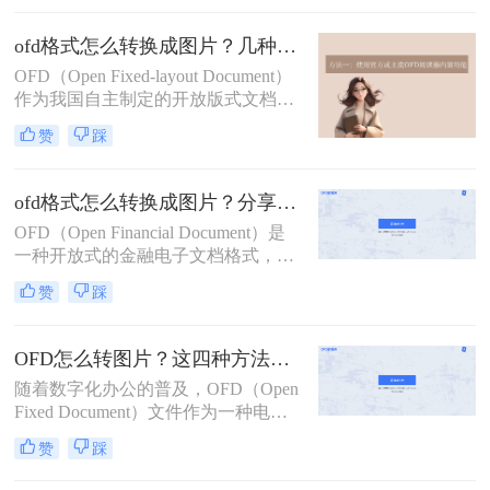
而，为了更好地查看或分享这些文
档，有时需要将其转换为图片格式。
ofd格式怎么转换成图片？几种实用方法详解！
那么怎样将ofd文件转换成图片呢？本
OFD（Open Fixed-layout Document）
文将介绍两种常见的OFD转图片的方
作为我国自主制定的开放版式文档标
法，帮助用户根据自身需求选择最适
准，正日益广泛应用于电子发票、电
合的方式。
赞
踩
子公文、电子档案等领域。其优异的
版面保持能力和交互特性备受认可。
然而，在日常办公或资料流转中，我
ofd格式怎么转换成图片？分享三种实用转换方法！
们常常会遇到一个现实需求：ofd格式
OFD（Open Financial Document）是
怎么转换成图片？无论是为了快速展
一种开放式的金融电子文档格式，通
示发票内容，还是将公文页面嵌入报
常用于电子发票等金融文件。将OFD
告，将OFD转换为图片都是一种高效
赞
踩
文件转换为图片格式（如JPG、PNG
便捷的解决方案。
等）可以方便浏览、增强兼容性，并
适用于各种在线教育、宣传推广等场
OFD怎么转图片？这四种方法很简单，别错过！
景。那么ofd格式怎么转换成图片呢？
随着数字化办公的普及，OFD（Open
本文将介绍三种将ofd转图片的方法。
Fixed Document）文件作为一种电子
文件格式，逐渐在公文、发票等领域
赞
踩
得到广泛应用。然而，在某些场景
下，将OFD文件转换为图片格式则更