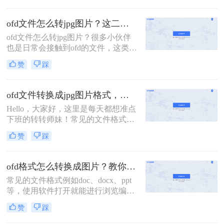
为国产的PDF，但是由于它的格式固
法吧！
定，导致很多的软件都无法打开，相
ofd文件怎么转jpg图片？这二个方法简单又实用！
信大家在遇到这个格式文件的时候经
ofd文件怎么转jpg图片？很多小伙伴
历过打不开的现象，因此我们才想要
也是日常会接触到ofd的文件，这类的
将其转换成图片来方便阅读使用。很
文件操作和使用起来也比较麻烦，如
多小伙伴不清楚怎样将OFD文件转换
赞
踩
果我们需要上传到一些平台的话，很
成图片，今天教大家一个能够快速实
多小伙伴也是会选择将这种文件形式
现转换小技巧，有需要的小伙伴一起
转换为jpg格式，有需要的小伙伴快一
来学习吧。
ofd文件转换成jpg图片格式，快来试试这几个OFD转换方法！
起看看ofd转jpg图片的方法吧！
Hello，大家好，这里是每天都想准点
下班的转转师妹！常见的文件格式例
如doc、docx、ppt等，使用软件打开
赞
踩
就能进行浏览编辑。但是像OFD文件
可能就会出现软件无法打开文件的情
况。OFD文件可以说是中国版的
ofd格式怎么转换成图片？教你2个ofd转图片的方法
PDF，今天就来给大家分享ofd文件转
常见的文件格式例如doc、docx、ppt
换成jpg图片格式的小技巧，有需要的
等，使用软件打开就能进行浏览编
小伙伴一起来了解一下吧～
辑。但是像OFD文件可能就会出现软
赞
踩
件无法打开文件的情况。OFD文件可
以说是中国版的PDF，今天就来给大