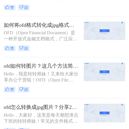
Document）作为一种电子文档格式，
赞
踩
拥有高度的可读性和编辑性。但在某
些情况下，我们可能需要将OFD文件
转换为图片格式，如JPEG、PNG等，
如何将ofd格式转化成jpg格式？教你转转大师的两钟转换方法！
以便于分享、打印或嵌入到网页中。
OFD（Open Financial Document）是
那么ofd如何转图片呢？以下是三种将
一种开放式金融文档格式，广泛应用
OFD转换为图片的方法：
于金融行业和文档交换领域。然而，
赞
踩
在某些情况下，我们可能需要将OFD
格式转换为JPG格式，以便更好地适
应各种需求和应用场景。在本文中，
ofd如何转图片？这几个方法简单又实用！
我们将为您介绍如何将ofd格式转化成
Hello，我是转转师妹！又来给大家分
jpg格式，让您轻松应对各种文件转换
享办公干货啦！OFD（Open File
需求。
Description）是一种电子文件格式，
赞
踩
广泛应用于中国的电子文档领域。然
而，有时候我们需要将OFD文件转换
成图片格式，以便在其他软件或设备
ofd怎么转换成jpg图片？分享2个实用方法！简单方便！
上查看和编辑。那么ofd如何转图片
Hello，大家好，这里是每天都想准点
呢？本文将介绍三种将OFD文件转换
下班的转转师妹！常见的文件格式例
成图片格式的方法，帮助您轻松实现
如doc、docx、ppt等，使用软件打开
格式转换。