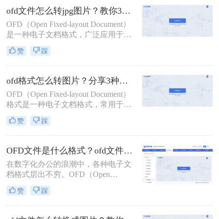
为方便，以便进行查看、分享或存
ofd文件怎么转jpg图片？教你3个转换小妙招！
档。那么OFD怎么转图片呢？以下是
OFD（Open Fixed-layout Document）
几种将OFD转换成图片的实用方法。
是一种电子文档格式，广泛应用于电
子发票、公文等领域。由于其特殊
赞
踩
性，有时我们需要将OFD文件转换成
JPG格式以便更方便地查看或分享。
那么ofd文件怎么转jpg图片呢？本文
ofd格式怎么转图片？分享3种高效方法！
将详细介绍三种将OFD文件转换为
OFD（Open Fixed-layout Document）
JPG图片的方法，帮助您根据具体需
格式是一种电子文档格式，常用于电
求选择最适合的方式。
子发票、电子证照等领域。在某些情
赞
踩
况下，我们可能需要将OFD格式的文
件转换为图片格式，以便于查看、分
享或打印。那么ofd格式怎么转图片
OFD文件是什么格式？ofd文件如何转换成图片格式？
呢？本文将介绍三种将OFD格式转换
在数字化办公的浪潮中，各种电子文
为图片的高效方法。
档格式层出不穷。OFD（Open
Financial Document）作为一种新兴的
赞
踩
电子文档格式，逐渐在金融、税务等
领域崭露头角。本文将介绍OFD文件
格式的基本概念，并详细讲解ofd文件