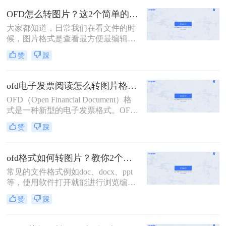
家分享ofd格式怎么转换成图片的小技
OFD怎么转图片？这2个简单的方法快试试吧！
巧，有需要的小伙伴一起来了解一下
大家都知道，日常我们在看文件的时
吧～
候，图片格式是查看最方便最编辑
的；有很多文件兼容性不是非常好，
赞
踩
例如OFD格式，这类文件格式很多小
伙伴甚至可能都不太熟悉；为了传输
便捷，小伙伴们都会习惯将OFD转图
ofd电子发票阅读怎么转图片格式？这两种方法能够快速转换
片之后再进行传输；因为ofd不仅不好
OFD（Open Financial Document）格
编辑，打开也是个难题！那么OFD怎
式是一种新型的电子发票格式。OFD
么转图片呢？那下面我们就简单介绍
电子发票不仅具有可读性、安全性、
一些OFD转图片的方法吧！
赞
踩
可存储性等优点，而且支持数字签
名、数据加密等数字安全技术，能够
保护发票信息的安全性和真实性。在
ofd格式如何转图片？教你2个方法轻松完成转换
实际应用中，很多用户希望将OFD电
常见的文件格式例如doc、docx、ppt
子发票转换成图片格式，方便在不同
等，使用软件打开就能进行浏览编
平台上的阅读和使用。本文将介绍ofd
辑。但是像OFD文件可能就会出现软
电子发票阅读怎么转图片格式的方
赞
踩
件无法打开文件的情况。OFD文件可
法。
以说是中国版的PDF，今天就来给大
家分享ofd格式如何转图片的小技巧，