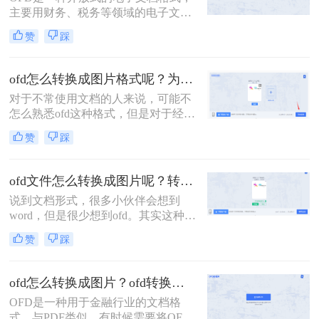
试试吧。
主要用财务、税务等领域的电子文档
交换和存储。但有时候需要将OFD文
赞
踩
件转换成图片格式，以便更方便地分
享和使用。
ofd怎么转换成图片格式呢？为什么要转换呢？
对于不常使用文档的人来说，可能不
怎么熟悉ofd这种格式，但是对于经常
使用文档的小伙伴来说，这种格式总
赞
踩
是让我们很头疼。有很多小伙伴问
我：“ofd怎么转换成图片格式呢？”所
以，小编在这向大家先解释转换的原
ofd文件怎么转换成图片呢？转转大师帮你完成
因，再向大家解决怎么转换的问题
说到文档形式，很多小伙伴会想到
吧。
word，但是很少想到ofd。其实这种形
式的文档和pdf一样，有格式固定，稳
赞
踩
定性好的特点。众所周知，文档之间
是可以相互转换格式的，而如果我们
想要编辑ofd，也要将它转换成图片。
ofd怎么转换成图片？ofd转换成图片用哪个软件比较好？
可是，ofd文件怎么转换成图片呢？转
OFD是一种用于金融行业的文档格
转大师帮你完成。
式，与PDF类似。有时候需要将OFD