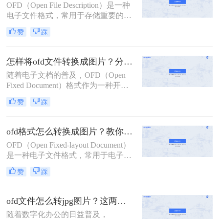
OFD（Open File Description）是一种
图片格式，以便于查看、编辑或分
电子文件格式，常用于存储重要的文
享。本文将指导您ofd文件怎么转图
档。然而，有时我们需要将OFD文件
片。
赞
踩
转换成JPG格式以便在其他软件或设
备上查看。那么ofd文件如何转换成
jpg格式呢？本文将介绍三种将OFD文
怎样将ofd文件转换成图片？分享的这4种方法赶紧学起来！
件转换成JPG格式的方法，帮助您轻
随着电子文档的普及，OFD（Open
松实现格式转换。
Fixed Document）格式作为一种开放
式的固定版式文档格式，被广泛应用
赞
踩
于电子公文、发票等领域。然而，在
某些场景下，我们可能需要将OFD文
件转换成图片格式以便更好地查看、
ofd格式怎么转换成图片？教你2个方法轻松完成转换！
分享或保存。那么怎样将ofd文件转换
OFD（Open Fixed-layout Document）
成图片呢？以下是一些将OFD文件转
是一种电子文件格式，常用于电子文
换成图片的有效方法。
档的存储和交换。但在某些情况下，
赞
踩
我们可能需要将OFD文件转换为图片
格式，以便于在不需要特定阅读器的
情况下查看、分享或嵌入到其他文档
ofd文件怎么转jpg图片？这两种方法能够快速转换！
中。那么OFD格式怎么转换成图片
随着数字化办公的日益普及，
呢？本文将详细介绍几种将OFD格式