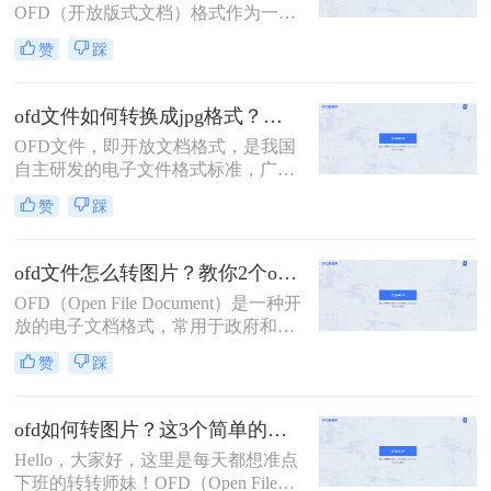
OFD（开放版式文档）格式作为一种
转换成图片的方法。
重要的电子文档格式，被广泛应用于
赞
踩
各类正式文件的保存和传输。然而，
在某些情况下，我们可能需要将OFD
文件转换为JPG图片格式，以便更好
ofd文件如何转换成jpg格式？这2个简单的方法快试试吧！
地进行查看、分享或打印。那么OFD
OFD文件，即开放文档格式，是我国
文件怎么转JPG图片呢？本文将为您
自主研发的电子文件格式标准，广泛
介绍二种实用的方法，帮助您轻松实
应用于电子发票、电子公文等领域。
现OFD到JPG的转换。
赞
踩
然而，由于其特殊性，OFD文件在某
些场景下可能无法直接查看或分享。
因此，ofd文件如何转换成jpg格式成
ofd文件怎么转图片？教你2个ofd发票转图片的方法！
为了一个常见的需求。下面将介绍两
OFD（Open File Document）是一种开
种将OFD文件转换成JPG格式的方
放的电子文档格式，常用于政府和企
法。
业内部文档的交换与阅读。有时，您
赞
踩
可能希望将OFD文件转换为图片格
式，例如JPEG、PNG等，以便在不需
要特殊阅读软件的情况下查看或分享
ofd如何转图片？这3个简单的方法快试试吧！
文档内容。本文将指导您ofd文件怎么
Hello，大家好，这里是每天都想准点
转图片，并介绍两种常用的转换方
下班的转转师妹！OFD（Open File
法。