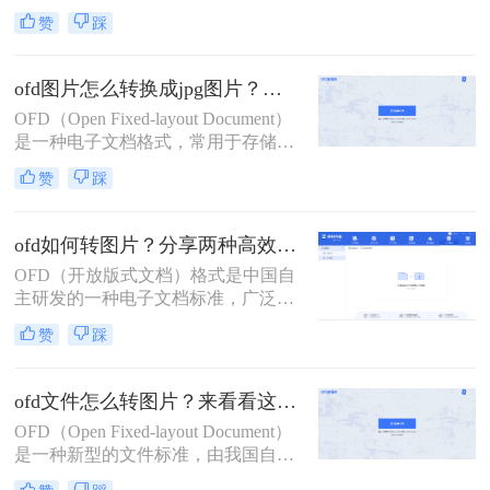
用于中国的数字文档标准中。它支持
际需求选择最适合的方式。
赞
踩
文本、图像和图形，主要用于政府、
金融、法律及出版等行业。然而，由
于其国际普及程度不高，处理OFD文
ofd图片怎么转换成jpg图片？教你2个高效转换方法！
件的工具相对较少，尤其是在将其转
OFD（Open Fixed-layout Document）
换为图片格式方面。那么ofd格式怎么
是一种电子文档格式，常用于存储和
转化为图片呢？本文将介绍两种将
展示具有固定布局的文档。在某些情
OFD格式转化为图片的方法。
赞
踩
况下，我们可能需要将OFD图片转换
成JPG格式，以便更方便地进行查
看、分享或打印。那么ofd图片怎么转
ofd如何转图片？分享两种高效实用方法！
换成jpg图片呢？本文将介绍两种将
OFD（开放版式文档）格式是中国自
OFD图片转换成JPG图片的方法。
主研发的一种电子文档标准，广泛应
用于电子发票、公文等领域。由于其
赞
踩
特定的阅读器要求，有时我们需要将
OFD文件转换为图片格式以便更方便
地查看或分享。那么ofd如何转图片
ofd文件怎么转图片？来看看这二个转换方法吧！
呢？本文将介绍两种简单而有效的方
OFD（Open Fixed-layout Document）
法来实现这一转换。
是一种新型的文件标准，由我国自主
研发和制定，主要用于电子发票、电