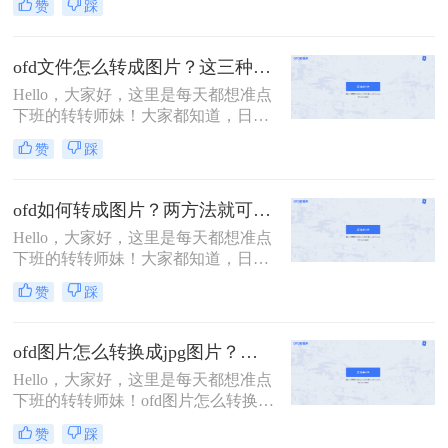
赞
踩
就能进行浏览编辑。但是像OFD文件
可能就会出现软件无法打开文件的情
况。OFD文件可以说是中国版的
ofd文件怎么转成图片？这三种方法轻松实现转换！
PDF，今天就来给大家分享ofd怎么转
Hello，大家好，这里是每天都想准点
换成jpg图片的小技巧，有需要的小伙
下班的转转师妹！大家都知道，日常
伴一起来了解一下吧～
我们在看文件的时候，图片格式是查
赞
踩
看最方便最编辑的；有很多文件兼容
性不是非常好，例如OFD格式，这类
文件格式很多小伙伴甚至可能都不太
ofd如何转成图片？两方法就可轻松搞定！
熟悉；为了传输便捷，小伙伴们都会
Hello，大家好，这里是每天都想准点
习惯将OFD转图片之后再进行传输；
下班的转转师妹！大家都知道，日常
因为ofd不仅不好编辑，打开也是个难
我们在看文件的时候，图片格式是查
题！那么ofd文件怎么转成图片呢？那
赞
踩
看最方便最编辑的；有很多文件兼容
下面我们就简单介绍一些OFD转图片
性不是非常好，例如OFD格式，这类
的方法吧！
文件格式很多小伙伴甚至可能都不太
ofd图片怎么转换成jpg图片？教你一招快速转换！
熟悉；为了传输便捷，小伙伴们都会
Hello，大家好，这里是每天都想准点
习惯将OFD转图片之后再进行传输；
下班的转转师妹！ofd图片怎么转换成
因为ofd不仅不好编辑，打开也是个难
jpg图片？对于OFD文件大家可能还不
题！那么ofd如何转成图片呢？那下面
赞
踩
是特别清楚，通俗的来说，有人称之
我们就简单介绍一些OFD转图片的方