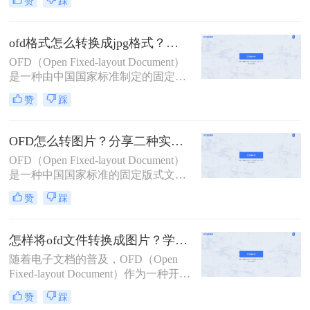
赞
踩
子公文等固定版式的文档。由于OFD
文件需要使用特定的阅读工具才能正
常预览，因此有时我们需要将其转换
ofd格式怎么转换成jpg格式？教你三种转换方法！
为图片格式，以便在手机等移动设备
OFD（Open Fixed-layout Document）
中查看或分享给其他人。那么ofd文件
是一种由中国国家标准制定的固定版
怎么转图片呢？本文将介绍两种将
式文档格式，主要用于电子发票、公
OFD文件转换为图片的方法。
赞
踩
文等领域。为了便于查看或分享，有
时需要将OFD文件转换为更通用的图
片格式，如JPG。那么ofd格式怎么转
OFD怎么转图片？分享二种实用转换方法！
换成jpg格式呢？本文将介绍三种常用
OFD（Open Fixed-layout Document）
的OFD转JPG的方法。
是一种中国国家标准的固定版式文档
格式，广泛应用于电子发票、公文等
赞
踩
领域。为了便于查看或分享，有时需
要将OFD文件转换为图片格式，如
JPEG或PNG。那么OFD怎么转图片
怎样将ofd文件转换成图片？学会二招轻松转换！
呢？本文将介绍两种常用的OFD转图
随着电子文档的普及，OFD（Open
片的方法。
Fixed-layout Document）作为一种开放
式的固定版式文档格式，在中国被广
赞
踩
泛应用于电子发票、公文等领域。然