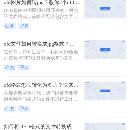
ofd图片如何转jpg？教你2个ofd发票转图片的方法
有需要的小伙伴一起来了解一下吧～
OFD是由中国联想公司开发的一种电
子文档格式，该格式可以包含文字、
图片、图形、声音、视频等多种多媒
赞
踩
体元素。OFD格式在企业和政府部门
广泛应用，但在个人使用时存在一些
使用的不便，如OFD图片的兼容性问
ofd文件如何转换成jpg格式？教你2个ofd发票转图片的方法
题。在某些情况下，我们需要将OFD
在日常工作和生活中，我们可能会遇
图片转换为更通用的JPG格式，以满
到需要将OFD文件转换成JPG格式的
足需求。本文将介绍ofd图片如何转
情况。OFD文件是一种基于XML的开
jpg。
赞
踩
放式文档格式，由国家标准GB/T
33190-2016制定，是推广的一种电子
文件格式。而JPG则是一种常见的图
ofd格式怎么转化为图片？快来试试这款OFD转换工具
片格式，用于在电脑、手机等设备上
在现今数字化时代，我们经常需要使
展示图片。
用各种不同格式的文件来进行工作和
生活。其中，OFD格式是一种比较常
赞
踩
见的文件格式。但是，有时候我们需
要将OFD格式文件转化为图片格式。
本文将详细介绍如何将OFD格式文件
如何将OFD格式的文件转换成图片？一招教会你
转化为图片格式，以及一些常见的转