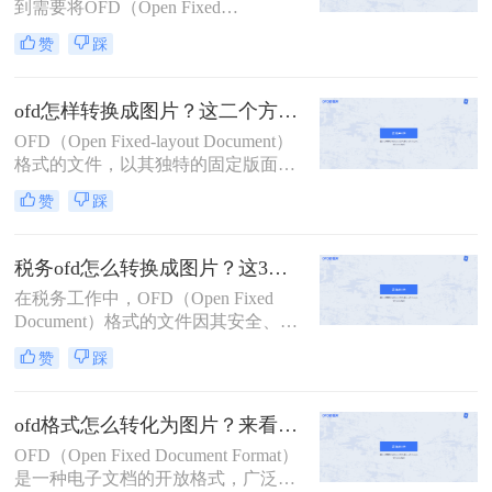
到需要将OFD（Open Fixed
Document）文件转换为图片格式的需
赞
踩
求，以便更好地进行查看、分享或存
档。OFD文件作为一种电子文件格
式，具有固定版面、高保真等特点，
ofd怎样转换成图片？这二个方法简单又实用！
但在某些场景下，将其转换为图片格
OFD（Open Fixed-layout Document）
式则更为方便。那么ofd怎么转换成图
格式的文件，以其独特的固定版面特
片呢？以下是几种将OFD转换成图片
性，广泛应用于电子公文、合同书等
的实用方法。
赞
踩
正式场合。然而，在某些场景下，我
们可能需要将OFD文件转换为图片格
式，以便于查看、编辑或分享。那么
税务ofd怎么转换成图片？这3个方法简单又实用！
OFD怎样转换成图片呢？本文将介绍
在税务工作中，OFD（Open Fixed
二种将OFD转换为图片的方法，帮助
Document）格式的文件因其安全、规
您轻松实现这一操作。
范的特点被广泛应用。然而，在需要
赞
踩
将文件内容以图片形式分享、存档或
进行其他处理时，将OFD转换成图片
就显得尤为重要。那么税务ofd怎么转
ofd格式怎么转化为图片？来看看这二个方法吧！
换成图片呢？本文将详细介绍几种将
OFD（Open Fixed Document Format）
税务OFD转换成图片的方法，并对每
是一种电子文档的开放格式，广泛应
种方法进行简要介绍，帮助您根据实