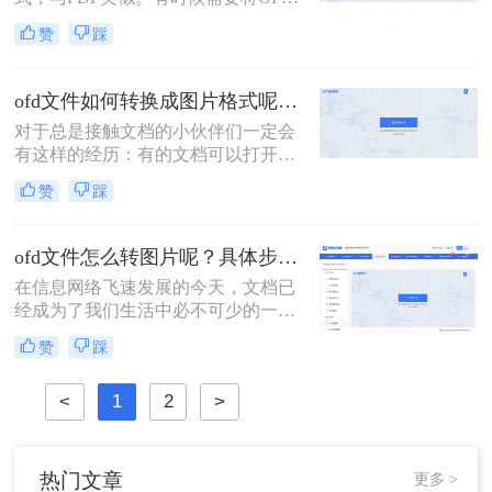
文档中的内容转换为图片格式，以便
赞
踩
更方便地分享、打印或展示
ofd文件如何转换成图片格式呢？转转大师PDF可以帮助你
对于总是接触文档的小伙伴们一定会
有这样的经历：有的文档可以打开编
辑，但是也有的文件用很多软件都无
赞
踩
法打开。这是因为有的文档是ofd形式
的，它的形式固定，无法打开，只有
转换成图片形式。那ofd文件如何转换
ofd文件怎么转图片呢？具体步骤是什么？
成图片格式呢？下面告诉你答案。
在信息网络飞速发展的今天，文档已
经成为了我们生活中必不可少的一部
分。发展到今天，我们为了最大程度
赞
踩
的利用各种文档格式的优势，一般会
转换文档格式。其中ofd文件也可以成
<
1
2
>
转图片，但是ofd文件怎么转图片呢？
下面让小编为大家解开疑惑吧。
热门文章
更多 >