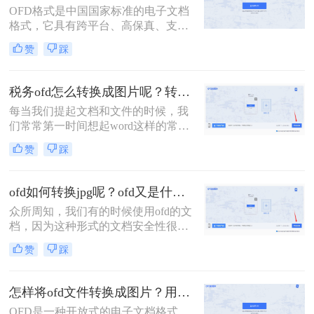
OFD格式是中国国家标准的电子文档
化方法和工具。
格式，它具有跨平台、高保真、支持
多种内容和多种语言等特点，越来越
赞
踩
受到用户的关注和使用。但是，有时
候我们需要将OFD文件转换成图片格
式，以便于在网页、移动设备等场合
税务ofd怎么转换成图片呢？转转大师帮助你
显示
每当我们提起文档和文件的时候，我
们常常第一时间想起word这样的常用
文档，很少有人知道ofd这种文档格
赞
踩
式，所以小编想在这篇文章里给大家
介绍一下ofd是什么。但是如果想编辑
这种文档的话，就要转换成图片，而
ofd如何转换jpg呢？ofd又是什么？
税务ofd怎么转换成图片呢？下面告诉
众所周知，我们有的时候使用ofd的文
你。
档，因为这种形式的文档安全性很
高。但是这种形式的文档无法进行编
赞
踩
辑和修改，只有转成图片形式，但是
ofd如何转换jpg呢？还有大多数人依
然不知道ofd到底是什么，又不知道哪
怎样将ofd文件转换成图片？用哪个软件比较好？
个软件好用。小编推荐转转大师，来
OFD是一种开放式的电子文档格式，