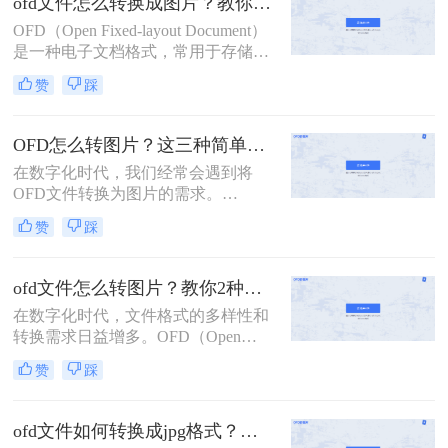
ofd文件怎么转换成图片？教你3个转换的小妙招！
如何转换成图片格式，以便于更广泛
OFD（Open Fixed-layout Document）
的应用和分享。
是一种电子文档格式，常用于存储和
展示具有固定布局的文档。在某些情
赞
踩
况下，我们可能需要将OFD文件转换
成图片格式，以便更方便地进行查
看、分享或打印。那么ofd文件怎么转
OFD怎么转图片？这三种简单易行的方法解决您的问题！
换成图片呢？本文将介绍三种将OFD
在数字化时代，我们经常会遇到将
文件转换成图片的方法。
OFD文件转换为图片的需求。
OFD（Open Format Document）是一
赞
踩
种开放的文件格式，兼具可读性和可
编辑性，广泛应用于电子文档的制作
和存储中。然而，有时我们需要将
ofd文件怎么转图片？教你2种十分简便的方法！
OFD文件转换为图片，以便在不同的
在数字化时代，文件格式的多样性和
平台上共享和展示。那么OFD怎么转
转换需求日益增多。OFD（Open
图片呢？本文将介绍三种简单易行的
Fixed-layout Document）作为一种由中
方法，帮助您快速将OFD文件转换为
赞
踩
国国家税务总局制定的开放版式电子
图片。
文档格式，主要用于电子发票、公
文、档案等领域。然而，在某些场景
ofd文件如何转换成jpg格式？教你3个ofd发票转图片的方法！
下，我们可能需要将OFD文件转换为