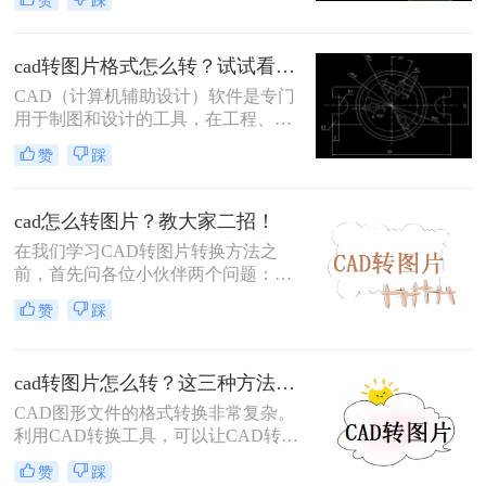
赞
踩
文将为你介绍CAD怎么导png图方法​
，帮助你轻松实现这一目标。
cad转图片格式怎么转？试试看这三个方法！
CAD（计算机辅助设计）软件是专门
用于制图和设计的工具，在工程、建
筑、机械等领域被广泛应用。然而，
赞
踩
在与他人共享工程图纸时，有时需要
将CAD文件转换为图片格式，以便更
方便地查看和传递。那么cad转图片格
cad怎么转图片？教大家二招！
式怎么转呢？本文将介绍几种常用的
在我们学习CAD转图片转换方法之
CAD转图片格式的方法，帮助你轻松
前，首先问各位小伙伴两个问题：
完成转换。
CAD是什么？CAD怎么转图片？
赞
踩
CAD，是我们常用的设计图纸文件格
式，它用于创建和编辑二维和三维图
形。将CAD文件转成图片格式更易传
cad转图片怎么转？这三种方法快速转换！
输和查看图纸内容。今天就给大家分
享两个CAD转图片的转换方法，转换
CAD图形文件的格式转换非常复杂。
速度快、质量高！赶紧一起来学习
利用CAD转换工具，可以让CAD转换
吧！
成图画更容易。比如，把CAD转化为
赞
踩
图画，可以使办公更有效率。那么cad