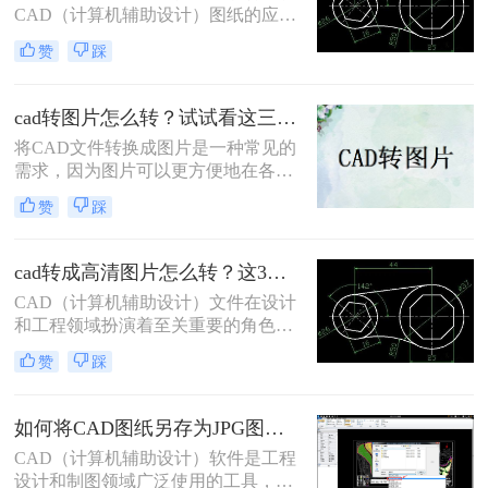
CAD（计算机辅助设计）图纸的应用
非常广泛。然而，在某些情况下，我
赞
踩
们可能需要将CAD文件转换为高清图
片格式，以便于查看、分享或嵌入到
文档、报告中。那么如何将cad转换成
cad转图片怎么转？试试看这三个方法！
高清图片格式呢？本文将介绍两种将
将CAD文件转换成图片是一种常见的
CAD转换成高清图片格式的方法。
需求，因为图片可以更方便地在各种
场合使用，如展示、汇报等。那么cad
赞
踩
转图片怎么转呢？本文将介绍将CAD
文件转换成图片的几种方法，帮助您
更好地了解如何实现这一目的。
cad转成高清图片怎么转？这3个方法值得一试！
CAD（计算机辅助设计）文件在设计
和工程领域扮演着至关重要的角色，
但有时我们需要将CAD文件转换为高
赞
踩
清图片以便于展示、分享或进一步处
理。那么cad转成高清图片怎么转呢？
以下将为您详细介绍几种将CAD文件
如何将CAD图纸另存为JPG图片？教你三种方法轻松搞定！
转换为高清图片的方法。
CAD（计算机辅助设计）软件是工程
设计和制图领域广泛使用的工具，而