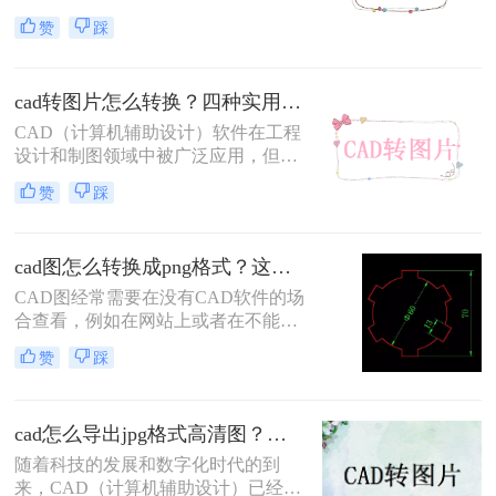
的工具，它允许用户创建和编辑复杂
赞
踩
的二维和三维图形。然而，在某些情
况下，我们可能需要将CAD文件导出
为图片格式以便于分享、展示或嵌入
cad转图片怎么转换？四种实用方法速学！
到其他文档中。那么CAD怎么导出为
图片格式呢？以下将详细介绍几种将
CAD（计算机辅助设计）软件在工程
CAD导出为图片格式的方法。
设计和制图领域中被广泛应用，但有
时候我们需要将CAD文件转换为图片
赞
踩
格式以便于分享、展示或打印。那么
CAD转图片怎么转换呢？本文将详细
介绍CAD转图片的几种常用方法，帮
cad图怎么转换成png格式？这三种方法非常实用！
助读者轻松实现格式转换。
CAD图经常需要在没有CAD软件的场
合查看，例如在网站上或者在不能安
装大型软件的设备上。这时，将CAD
赞
踩
图转换成PNG格式是一个很好的选
择。PNG是一种无损压缩的位图格
式，广泛应用于网页和其他需要清晰
cad怎么导出jpg格式高清图？三种方法，保准一看就会！
图像的场合。下面我们将详细介绍cad
图怎么转换成png格式。
随着科技的发展和数字化时代的到
来，CAD（计算机辅助设计）已经成