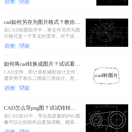
赞
踩
要将CAD图纸转换为JPG格式的图
片，以便在多种非CAD环境中进行展
示和分享。那么CAD怎样转换成jpg
cad如何另存为图片格式？教你两个方法！
格式的图片呢？本文将介绍三种实用
的方法，帮助你将CAD图纸轻松转换
在CAD绘图软件中，将文件另存为图
为JPG格式的图片。
片格式是一个常见的需求。对于设计
师和工程师而言，将CAD文件转化为
赞
踩
图片可以方便地共享和展示作品。本
文将为您详细介绍cad如何另存为图片
格式方法。
如何将cad转换成图片？试试看这三个方法！
CAD文件，即计算机辅助设计文件，
通常用于表示二维或三维设计。然
而，有时我们需要将这些设计转换成
赞
踩
图片格式，以便更方便地分享或展
示。将CAD转换成图片是一个相对简
单的过程，有多种方法可以实现。那
CAD怎么导png图？试试转转大师这两种转换方式！
么如何将cad转换成图片呢？下面我们
将详细介绍几种常见的方法。
在CAD设计中，导出高质量的PNG图
像可以让你的作品更加清晰、精美，
并且适用于各种平台和应用场景。本