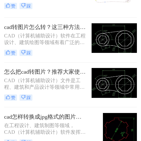
或缺的。然而，有时我们需要将CAD
赞
踩
文件转换为图片格式，以便于分享、
打印或在不支持CAD文件的设备上进
行查看。那么CAD怎样转成图片呢？
cad转图片怎么转？这三种方法用起来！
本文将详细介绍几种将CAD文件转换
为图片的方法。
CAD（计算机辅助设计）软件在工程
设计、建筑绘图等领域有着广泛的应
用。然而，有时我们需要将CAD图纸
赞
踩
转换为图片格式以便于分享、打印或
进行其他处理。那么CAD转图片怎么
转呢？本文将介绍几种CAD转图片的
怎么把cad转图片？推荐大家使用这三种方法！
常用方法，帮助你轻松完成转换任
CAD（计算机辅助设计）文件是工
务。
程、建筑和产品设计等领域中常用的
文件格式，但有时候我们可能需要将
赞
踩
CAD文件转换为图片格式，以便于分
享、查看或在不支持CAD文件的设备
上进行操作。那么怎么把CAD转图片
cad怎样转换成jpg格式的图片？教你三招轻松搞定！
呢？本文将介绍几种将CAD文件转换
在工程设计、建筑制图等领域，
为图片的方法。
CAD（计算机辅助设计）软件发挥着
至关重要的作用。然而，有时我们需