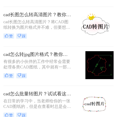
转图片怎么转呢？以下为您分享cad格
式转图片格式的方法哦。
cad长图怎么转高清图片？教你两个靠谱的方法！
​cad长图怎么转高清图片？将CAD图
纸转换为图片格式并不难，但要想更
快更简单的完成转换还是需要一些技
赞
踩
巧的。分享两种可以快速完成转换的
工具，有需要的设计师可以关注一
下。
cad怎么转jpg图片格式？教你一招！
有很多的小伙伴的工作中经常会需要
处理各类CAD图纸，其中就有一部分
的用户为了方便查看就会需要将CAD
赞
踩
图纸保存为JPG格式的图片。但是有
一部分的用户不知道cad怎么转jpg图
片格式，今天就给大家带来一种十分
cad怎么批量转图片？试试看这两个方法！
优秀的CAD转图片的方法，那么下面
就随小编一起来看看吧。
在日常的学习中，当老师给你的一张
CAD图纸的，但是在查看时总是会不
小心触碰到某些地方，使它改变了原
赞
踩