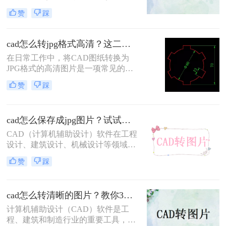
为工程设计、建筑设计和机械设计等
赞
踩
领域中不可或缺的工具。然而，有时
候我们需要在没有CAD软件的环境中
展示或使用这些设计图，此时将CAD
cad怎么转jpg格式高清？这二个方法帮你解决！
文件转换成JPG格式的高清图片就变
在日常工作中，将CAD图纸转换为
得十分必要。本文将详细介绍Ccad怎
JPG格式的高清图片是一项常见的任
么导出jpg格式高清图的方法。
务。JPG格式因其广泛的兼容性和较
赞
踩
小的文件体积，非常适合在网页、电
子邮件和报告中分享和使用。那么cad
怎么转jpg格式高清呢？本文将介绍两
cad怎么保存成jpg图片？试试看这四个方法！
种将CAD图纸转换为JPG高清图片的
方法。
CAD（计算机辅助设计）软件在工程
设计、建筑设计、机械设计等领域扮
演着至关重要的角色。然而，在需要
赞
踩
将CAD设计成果以图片形式分享给非
专业人士或进行网络展示时，将CAD
文件转换为JPG图片格式成为了一个
cad怎么转清晰的图片？教你3个实用方法！
常见的需求。JPG格式因其广泛的兼
容性和适中的文件体积，非常适合用
计算机辅助设计（CAD）软件是工
于在线分享和打印。那么cad怎么保存
程、建筑和制造行业的重要工具，用