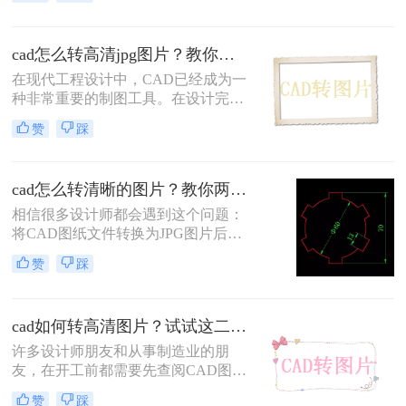
来的内容，怎么办呢？这时我们可以
将CAD转换成图片的格式，这样就可
以保护原来CAD的内容。那么cad怎
cad怎么转高清jpg图片？教你两个靠谱的方法！
么批量转图片，快来看看这篇文章吧
在现代工程设计中，CAD已经成为一
种非常重要的制图工具。在设计完成
后，我们有时需要将CAD图形转换为
赞
踩
图片格式，这样以便于共享和展示。
cad怎么转清晰的图片？教你两个靠谱的方法！
相信很多设计师都会遇到这个问题：
将CAD图纸文件转换为JPG图片后，
发送给客户或领导方便查看。其实将
赞
踩
CAD图纸文件导出图片的方法有很
多，比如通过QQ截图、微信截图或
电脑自带截图工具等，截图得到文件
cad如何转高清图片？试试这二种方法！
图片。但通过这种方式得到的图片不
是高清的。
许多设计师朋友和从事制造业的朋
友，在开工前都需要先查阅CAD图纸
来进行参考。但如果文件是DWG或
赞
踩