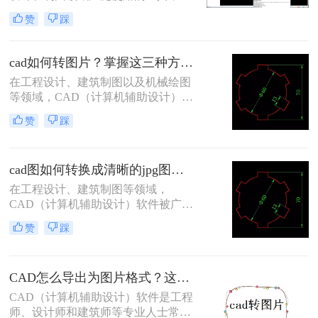
JPG图片格式则因其广泛的兼容性和
赞
踩
较小的文件大小而常用于分享和展示
设计成果。将CAD图纸另存为JPG图
片，不仅可以方便地在各种设备上查
cad如何转图片？掌握这三种方法就可以！
看，还能有效减少文件传输的时间和
在工程设计、建筑制图以及机械绘图
存储空间。那么如何将CAD图纸另存
等领域，CAD（计算机辅助设计）软
为JPG图片呢？以下将详细介绍几种
件被广泛应用。然而，有时我们需要
将CAD图纸另存为JPG图片的方法，
赞
踩
将CAD图纸转换为图片格式，以便于
并结合相关数字和信息进行说明。
在报告、演示文稿、网页或其他平台
上进行展示和分享。将CAD转换为图
cad图如何转换成清晰的jpg图片？三种方法，保准一看就会!！
片不仅可以确保图纸的清晰度和准确
性，还能方便地进行编辑和传输。那
在工程设计、建筑制图等领域，
么CAD如何转图片呢？本文将详细介
CAD（计算机辅助设计）软件被广泛
绍CAD转图片的方法与步骤，帮助读
应用。然而，在某些情况下，我们需
赞
踩
者轻松实现这一需求。
要将CAD图纸转换为JPG图片格式，
以便于在报告、演示文稿或网页上展
示。那么cad图如何转换成清晰的jpg
CAD怎么导出为图片格式？这三招一定要记得！
图片呢？为了确保转换后的JPG图片
保持清晰和高质量，本文将介绍三种
CAD（计算机辅助设计）软件是工程
实用的转换方法。
师、设计师和建筑师等专业人士常用