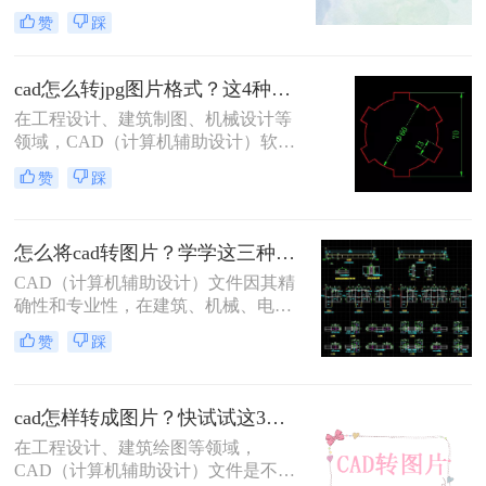
成jpg图片呢？以下将详细介绍几种将
于创建精确的二维和三维模型。然
赞
踩
CAD文件保存为JPG图片的方法。
而，在某些情况下，需要将CAD图纸
转换成图片格式，以便于分享、打印
或用于演示文稿。虽然大多数CAD软
cad怎么转jpg图片格式？这4种方法一分钟就能学会！
件都具备导出为图像的功能，但要获
在工程设计、建筑制图、机械设计等
得高质量、清晰的图片并非总是那么
领域，CAD（计算机辅助设计）软件
简单。本文将指导你cad怎么转清晰的
是不可或缺的工具。然而，在某些情
图片。
赞
踩
况下，我们可能需要将CAD图纸转换
为JPG图片格式，以便于在网页上发
布、通过电子邮件发送或在不支持
怎么将cad转图片？学学这三种方法吧!
CAD软件的设备上查看。那么cad怎
么转jpg图片格式呢？本文将详细介绍
CAD（计算机辅助设计）文件因其精
几种将CAD图纸转换为JPG图片格式
确性和专业性，在建筑、机械、电子
的方法，帮助用户轻松完成转换。
等领域被广泛应用。然而，有时候我
赞
踩
们需要在非CAD环境中展示或分享这
些设计，这就需要将CAD文件转换为
图片格式。那么怎么将cad转图片呢？
cad怎样转成图片？快试试这3个方法！一学就会！
本文将为您介绍几种常用的CAD转图
片的方法
在工程设计、建筑绘图等领域，
CAD（计算机辅助设计）文件是不可