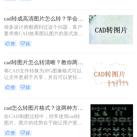
DXF格式，就需要用专门的软件进行
查看。这样做就非常麻烦，可能还会
遇到CAD文件打不开的情况。其实现
cad转成高清图片怎么转？学会这个方法，5秒搞定！
场作业时想要查看CAD文件，方法非
常简单！
很多设计师都遇到过这个问题，客户
要求将CAD效果图以图片的形式发
送。这样一来，他们不用下载CAD软
赞
踩
件，就能查看图纸效果。其实CAD导
出图片的方法有好多种，例如，打开
图纸后，通过QQ截图或电脑自带的
cad转图片怎么转清晰？教你两个靠谱的方法！
截屏工具进行截图。虽然这样很方
将CAD文件转换为JPG图像格式可以
便，但照片却不是高清的，有一些细
让文件更易于共享，并且可以更轻松
节可能被模糊。
地在不同平台上传递。此外，JPG文
赞
踩
件格式具有更小的文件大小，可以更
快速地下载或上传。但是，需要注意
的是，转换为JPG格式可能会导致图
cad怎么转图片格式？这两种方法可以迅速转换
像质量下降，那么我们该cad转图片怎
么转清晰呢？教大家二种小妙招，一
在CAD制图过程中，经常使用cad转
起来学习下吧。
图片。图片的优势在于能让用户更方
便的传送和分享，有需要的小伙伴可
赞
踩
以自行试试。下面就来详细的讲解一