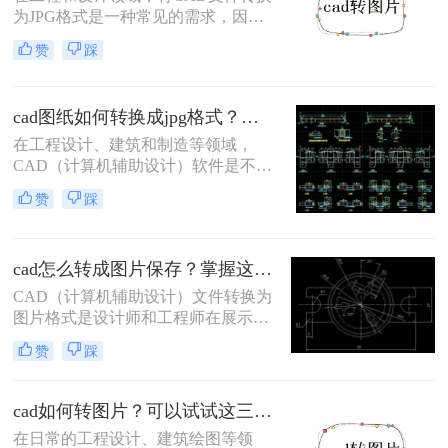
为JPG格式是一种常见的需求，因为
JPG格式便于在网页、社交媒体和移
赞
踩
动设备上展示和分享。那么cad怎么转
jpg格式呢？本文将介绍三种CAD转
JPG的方法，帮助您轻松完成CAD转
cad图纸如何转换成jpg格式？试试看这三种转换方式！
JPG的任务。
在工程设计、建筑和制造等领域，
CAD（计算机辅助设计）软件是不可
或缺的工具。然而，在某些情况下，
赞
踩
我们可能需要将CAD图纸转换为JPG
图片格式，以便于网页发布、电子邮
件发送或在不支持CAD软件的设备上
cad怎么转成图片保存？掌握这二招就够了！
查看。那么cad图纸如何转换成jpg格
式呢？本文将详细介绍三种将CAD图
CAD（计算机辅助设计）文件转换为
纸转换为JPG图片的方法。
图片格式是设计师和工程师在展示设
计成果时经常遇到的需求。图片格式
赞
踩
因其良好的兼容性和易分享性，成为
与团队成员、客户和合作伙伴交流的
理想选择。那么cad怎么转成图片保存
cad如何转图片？可以试试这三个方法！
呢？本文将介绍两种将CAD文件转换
在日常的工程设计、建筑绘图等领
为图片的实用方法。