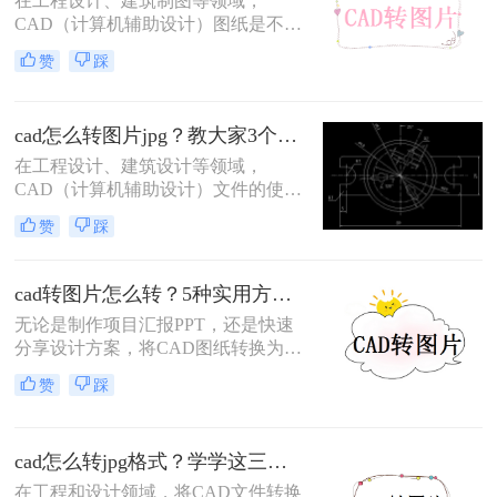
在工程设计、建筑制图等领域，
CAD（计算机辅助设计）图纸是不可
或缺的工具。然而，在某些情况下，
赞
踩
我们需要将这些精确的矢量图形转换
为图片格式，以便更方便地分享、打
印或用于演示文稿。那么cad图纸怎么
cad怎么转图片jpg？教大家3个转换方法！
转图片格式呢？本文将详细介绍三种
将CAD图纸转换成图片格式的方法。
在工程设计、建筑设计等领域，
CAD（计算机辅助设计）文件的使用
非常普遍。然而，有时候我们需要将
赞
踩
CAD文件转换为常见的图片格式，如
JPG，以便于在非CAD环境中展示或
分享。那么cad怎么转图片jpg呢？本
cad转图片怎么转？5种实用方法详解！
文将介绍三种将CAD文件转换为JPG
无论是制作项目汇报PPT，还是快速
图片的方法。
分享设计方案，将CAD图纸转换为图
片都是刚需。那么cad转图片怎么转
赞
踩
呢？本文整理5种主流转换方式，涵
盖从新手到专业用户的解决方案，附
详细操作指南与避坑建议。
cad怎么转jpg格式？学学这三种转换方法！
在工程和设计领域，将CAD文件转换