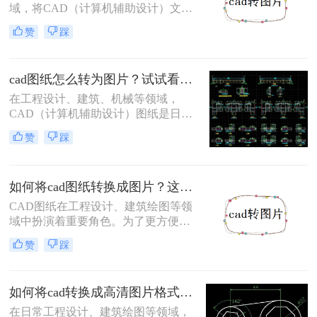
域，将CAD（计算机辅助设计）文件
转换为图片格式是一项常见的任务。
赞
踩
图片格式如JPG、PNG等具有广泛的
兼容性，便于在不同设备和软件中查
看与分享。那么cad如何转图片呢？本
cad图纸怎么转为图片？试试看这3个转换方法！
文将介绍三种将CAD文件转换为图片
的方法。
在工程设计、建筑、机械等领域，
CAD（计算机辅助设计）图纸是日常
工作中不可或缺的重要文件。然而，
赞
踩
为了更方便地分享、存档和展示这些
图纸，将它们转换为图片格式是一个
明智的选择。那么cad图纸怎么转为图
如何将cad图纸转换成图片？这4个转换方法了解一下！
片呢？本文将详细介绍三种将CAD图
纸转换为图片的实用方法。
CAD图纸在工程设计、建筑绘图等领
域中扮演着重要角色。为了更方便地
分享、展示或存档，将CAD图纸转换
赞
踩
成图片格式成为了一个常见需求。那
么如何将cad图纸转换成图片呢？本文
将介绍四种实用的CAD图纸转图片方
如何将cad转换成高清图片格式？分享二个高效转换方法！
法。
在日常工程设计、建筑绘图等领域，