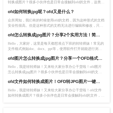
转换成图片？很多小伙伴也是日常会接触到ofd的文件，这类的
我们就简单介绍一些OFD转图片的方法吧！
文件操作和使用起来也比较麻烦，如果我们需要上传到一些平
ofd如何转换jpg呢？ofd又是什么？
台的话，很多小伙伴也是会选择将这种文件形式转换为jpg格
式，有需要的小伙伴快一起看看ofd转jpg图片的方法吧！
众所周知，我们有的时候使用ofd的文档，因为这种形式的文档
安全性很高。但是这种形式的文档无法进行编辑和修改，只有
转成图片形式，但是ofd如何转换jpg呢？还有大多数人依然不
ofd怎么转换成jpg图片？分享2个实用方法！简单方便！
知道ofd到底是什么，又不知道哪个软件好用。小编推荐转转大
师，来试试吧。
Hello，大家好，这里是每天都想准点下班的转转师妹！常见的
文件格式例如doc、docx、ppt等，使用软件打开就能进行浏览
编辑。但是像OFD文件可能就会出现软件无法打开文件的情
ofd图片怎么转换成jpg图片？分享一个OFD格式转换工具一键搞定！
况。OFD文件可以说是中国版的PDF，今天就来给大家分享ofd
怎么转换成jpg图片的小技巧，有需要的小伙伴一起来了解一下
Hello，我是转转师妹！又来给大家分享办公干货啦！ofd图片
吧～
怎么转换成jpg图片？很多小伙伴也是日常会接触到ofd的文
件，这类的文件操作和使用起来也比较麻烦，如果我们需要上
ofd文件如何转换成图片！OFD转JPG图片一键实现超方便！
传到一些平台的话，很多小伙伴也是会选择将这种文件形式转
换为jpg格式，有需要的小伙伴快一起看看ofd转jpg图片的方法
Hello，我是转转师妹！又来给大家分享办公干货啦！ofd文件
吧！
如何转换成图片？很多小伙伴也是日常会接触到ofd的文件，这
类的文件操作和使用起来也比较麻烦，如果我们需要上传到一
些平台的话，很多小伙伴也是会选择将这种文件形式转换为jpg
格式，有需要的小伙伴快一起看看ofd转jpg图片的方法吧！