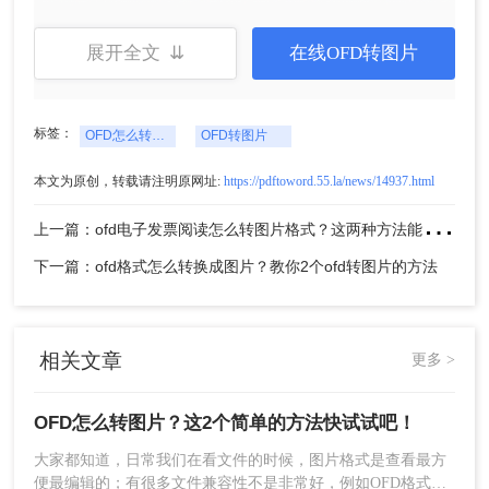
展开全文 ⇊
在线OFD转图片
标签：
OFD怎么转图片
OFD转图片
本文为原创，转载请注明原网址:
https://pdftoword.55.la/news/14937.html
2、选择文件转换-OFD转图片，选择多个单个文件
上
一篇：ofd电子发票阅读怎么转图片格式？这两种方法能够快速转换
添加进去就可以。
下一篇：ofd格式怎么转换成图片？教你2个ofd转图片的方法
相关文章
更多 >
OFD怎么转图片？这2个简单的方法快试试吧！
大家都知道，日常我们在看文件的时候，图片格式是查看最方
便最编辑的；有很多文件兼容性不是非常好，例如OFD格式，