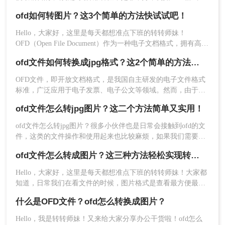
3、设置一下通用设置，和保存路径，然后点击开始
这类文件格式很多小伙伴甚至可能都不太熟悉；为了传输便
转换即可，就是这么简单啦。
ofd如何转图片？这3个简单的方法快试试吧！
捷，小伙伴们都会习惯将OFD转图片之后再进行传输；因为ofd
不仅不好编辑，打开也是个难题！那么OFD怎么转图片呢？那
Hello，大家好，这里是每天都想准点下班的转转师妹！
下面我们就简单介绍一些OFD转图片的方法吧！
OFD（Open File Document）作为一种电子文档格式，拥有高度
的可读性和编辑性。但在某些情况下，我们可能需要将OFD文
ofd文件如何转换成jpg格式？这2个简单的方法快试试吧！
件转换为图片格式，如JPEG、PNG等，以便于分享、打印或嵌
入到网页中。那么ofd如何转图片呢？以下是三种将OFD转换为
OFD文件，即开放文档格式，是我国自主研发的电子文件格式
图片的方法：
标准，广泛应用于电子发票、电子公文等领域。然而，由于其
特殊性，OFD文件在某些场景下可能无法直接查看或分享。因
ofd文件怎么转jpg图片？这二个方法简单又实用！
此，ofd文件如何转换成jpg格式成为了一个常见的需求。下面
将介绍两种将OFD文件转换成JPG格式的方法。
ofd文件怎么转jpg图片？很多小伙伴也是日常会接触到ofd的文
件，这类的文件操作和使用起来也比较麻烦，如果我们需要上
以上就是今天给大家分享OFD怎么转图片的方法
传到一些平台的话，很多小伙伴也是会选择将这种文件形式转
了，最后，如果你觉得内容对你有所帮助的话，就
ofd文件怎么转成图片？这三种方法轻松实现转换！
换为jpg格式，有需要的小伙伴快一起看看ofd转jpg图片的方法
点个赞支持一下啦！
吧！
Hello，大家好，这里是每天都想准点下班的转转师妹！大家都
知道，日常我们在看文件的时候，图片格式是查看最方便最编
辑的；有很多文件兼容性不是非常好，例如OFD格式，这类文
什么是OFD文件？ofd怎么转换成图片？
件格式很多小伙伴甚至可能都不太熟悉；为了传输便捷，小伙
伴们都会习惯将OFD转图片之后再进行传输；因为ofd不仅不好
Hello，我是转转师妹！又来给大家分享办公干货啦！ofd怎么
编辑，打开也是个难题！那么ofd文件怎么转成图片呢？那下面