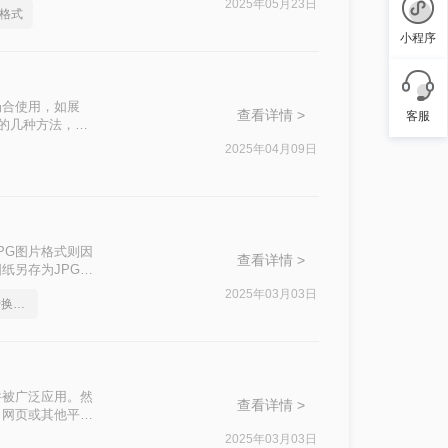
2025年05月23日
片格式
小程序
场合使用，如展
查看详情 >
客服
片的几种方法，帮
2025年04月09日
PG图片格式则因
查看详情 >
纸另存为JPG图
存储空间。那么如
2025年03月03日
如何将OFD格式的文件转换成图片
PG图片的方
件被广泛应用。然
查看详情 >
、网页或其他平台
性，还能方便地进
2025年03月03日