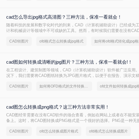
cad怎么导出jpg格式高清图？三种方法，保准一看就会！
随着科技的发展和数字化时代的到来，CAD（计算机辅助设计）已经成为
计和机械设计等领域中不可或缺的工具。然而，有时候我们需要在没有CA
示或使用这些设计图，此时将CAD文件转换成JPG格式的高清图片就变得
CAD转图片
ofd格式怎么转换成jpg格式
如何将ofd格式转化成jpg格
详细介绍Ccad怎么导出jpg格式高清图的方法。
cad图如何转换成清晰的jpg图片？三种方法，保准一看就会!！
在工程设计、建筑制图等领域，CAD（计算机辅助设计）软件被广泛应用
况下，我们需要将CAD图纸转换为JPG图片格式，以便于在报告、演示文
那么cad图如何转换成清晰的jpg图片呢？为了确保转换后的JPG图片保持
CAD转图片
如何将OFD格式的文件转换成图片
ofd文件如何转换成jpg
文将介绍三种实用的转换方法。
cad图怎么转换成png格式？这三种方法非常实用！
CAD图经常需要在没有CAD软件的场合查看，例如在网站上或者在不能安
备上。这时，将CAD图转换成PNG格式是一个很好的选择。PNG是一种无
式，广泛应用于网页和其他需要清晰图像的场合。下面我们将详细介绍cad
CAD转图片
ofd怎么转换成图片格式
ofd格式怎么转换成图片
png格式。