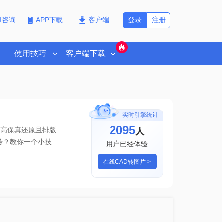
登录
注册
PI咨询
APP下载
客户端
使用技巧
客户端下载
实时引擎统计
2099
人
1高保真还原且排版
么转？教你一个小技
用户已经体验
在线CAD转图片 >