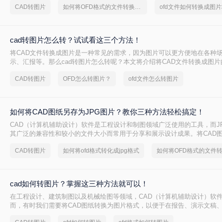
CAD转图片
如何将OFD格式的文件转换成图片
ofd文件如何转换成图
图片格式的方法。
cad转图片怎么转？试试看这三个方法！
将CAD文件转换成图片是一种常见的需求，因为图片可以更方便地在各种
示、汇报等。那么cad转图片怎么转呢？本文将介绍将CAD文件转换成图
助您更好地了解如何实现这一目的。
CAD转图片
OFD怎么转图片？
ofd文件怎么转图片
如何将CAD图纸另存为JPG图片？教你三种方法轻松搞定！
CAD（计算机辅助设计）软件是工程设计和制图领域广泛使用的工具，而J
其广泛的兼容性和较小的文件大小而常用于分享和展示设计成果。将CAD图
片，不仅可以方便地在各种设备上查看，还能有效减少文件传输的时间和
CAD转图片
如何将ofd格式转化成jpg格式
何将CAD图纸另存为JPG图片呢？以下将详细介绍几种将CAD图纸另存为J
法，并结合相关数字和信息进行说明。
cad如何转图片？掌握这三种方法就可以！
在工程设计、建筑制图以及机械绘图等领域，CAD（计算机辅助设计）软
而，有时我们需要将CAD图纸转换为图片格式，以便于在报告、演示文稿
上进行展示和分享。将CAD转换为图片不仅可以确保图纸的清晰度和准确