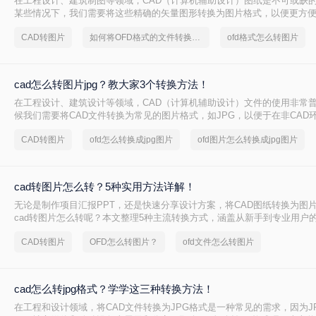
在工程设计、建筑制图等领域，CAD（计算机辅助设计）图纸是不可或缺
某些情况下，我们需要将这些精确的矢量图形转换为图片格式，以便更方
用于演示文稿。那么cad图纸怎么转图片格式呢？本文将详细介绍三种将C
CAD转图片
如何将OFD格式的文件转换成图片
ofd格式怎么转图片
片格式的方法。
cad怎么转图片jpg？教大家3个转换方法！
在工程设计、建筑设计等领域，CAD（计算机辅助设计）文件的使用非常
候我们需要将CAD文件转换为常见的图片格式，如JPG，以便于在非CAD
享。那么cad怎么转图片jpg呢？本文将介绍三种将CAD文件转换为JPG图
CAD转图片
ofd怎么转换成jpg图片
ofd图片怎么转换成jpg图片
cad转图片怎么转？5种实用方法详解！
无论是制作项目汇报PPT，还是快速分享设计方案，将CAD图纸转换为图
cad转图片怎么转呢？本文整理5种主流转换方式，涵盖从新手到专业用户
详细操作指南与避坑建议。
CAD转图片
OFD怎么转图片？
ofd文件怎么转图片
cad怎么转jpg格式？学学这三种转换方法！
在工程和设计领域，将CAD文件转换为JPG格式是一种常见的需求，因为J