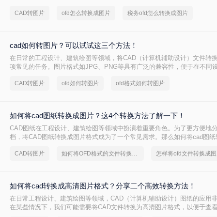
智的选择。那么cad图纸怎么转为图片呢？本文将详细介绍三种将CAD图
CAD转图片
ofd怎么转换成图片
税务ofd怎么转换成图片
用方法。
cad如何转图片？可以试试这三个方法！
在日常的工程设计、建筑绘图等领域，将CAD（计算机辅助设计）文件转
项常见的任务。图片格式如JPG、PNG等具有广泛的兼容性，便于在不同
看与分享。那么cad如何转图片呢？本文将介绍三种将CAD文件转换为图片
CAD转图片
ofd如何转图片
ofd格式如何转图片
如何将cad图纸转换成图片？这4个转换方法了解一下！
CAD图纸在工程设计、建筑绘图等领域中扮演着重要角色。为了更方便地
档，将CAD图纸转换成图片格式成为了一个常见需求。那么如何将cad图
本文将介绍四种实用的CAD图纸转图片方法。
CAD转图片
如何将OFD格式的文件转换成图片
怎样将ofd文件转换成图
如何将cad转换成高清图片格式？分享二个高效转换方法！
在日常工程设计、建筑绘图等领域，CAD（计算机辅助设计）图纸的应用
在某些情况下，我们可能需要将CAD文件转换为高清图片格式，以便于查
文档、报告中。那么如何将cad转换成高清图片格式呢？本文将介绍两种将