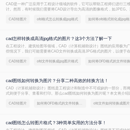
CAD是一种广泛应用于工程设计领域的软件，它可以帮助工程师们进行三
计。然而，有时候我们需要将CAD设计导出为高清的图像格式，如JPEG。
出jpg格式高清图​呢？在本文中，我们将介绍四种简单而有效的方法来实现
CAD转图片
ofd格式怎么转换成jpg格式
如何将ofd格式转化成jpg格
cad怎样转换成高清jpg格式的图片？这3个方法了解一下
在工程设计、建筑绘图等领域，CAD（计算机辅助设计）图纸的应用极为
些情况下，我们可能需要将CAD文件转换成高清JPG格式的图片，以便于
体、报告等场合进行分享和展示。那么cad怎样转换成高清jpg格式的图片
CAD转图片
ofd文件转换成jpg图片格式
种将CAD转换成高清JPG格式图片的方法。
cad图纸如何转换为图片？分享二种高效的转换方法！
CAD（计算机辅助设计）图纸是工程设计和制造中不可或缺的一部分，而
式则便于分享、查看和打印。那么cad图纸如何转换为图片呢？本文将介绍
转换为图片的方法。
CAD转图片
如何将OFD格式的文件转换成图片
ofd文件如何转换成图片
cad图纸怎么转图片格式？3种简单实用的方法分享！