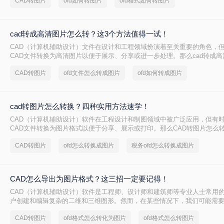
CAD转图片
ofd如何转图片
ofd格式如何转图片
行编辑和传输。那么CAD如何转图片呢？本文将详细介绍CAD转图片的方
读者轻松实现这一需求。
cad转成高清图片怎么转？这3个方法值得一试！
CAD（计算机辅助设计）文件在设计和工程领域扮演着至关重要的角色，
CAD文件转换为高清图片以便于展示、分享或进一步处理。那么cad转成
呢？以下将为您详细介绍几种将CAD文件转换为高清图片的方法。
CAD转图片
ofd文件怎么转成图片
ofd如何转成图片
cad转图片怎么转换？四种实用方法速学！
CAD（计算机辅助设计）软件在工程设计和制图领域中被广泛应用，但有
CAD文件转换为图片格式以便于分享、展示或打印。那么CAD转图片怎么
详细介绍CAD转图片的几种常用方法，帮助读者轻松实现格式转换。
CAD转图片
ofd怎么转换成图片
税务ofd怎么转换成图片
CAD怎么导出为图片格式？这三招一定要记得！
CAD（计算机辅助设计）软件是工程师、设计师和建筑师等专业人士常用
户创建和编辑复杂的二维和三维图形。然而，在某些情况下，我们可能需要
为图片格式以便于分享、展示或嵌入到其他文档中。那么CAD怎么导出为
CAD转图片
ofd格式怎么转化为图片
ofd格式怎么转图片
将详细介绍几种将CAD导出为图片格式的方法。