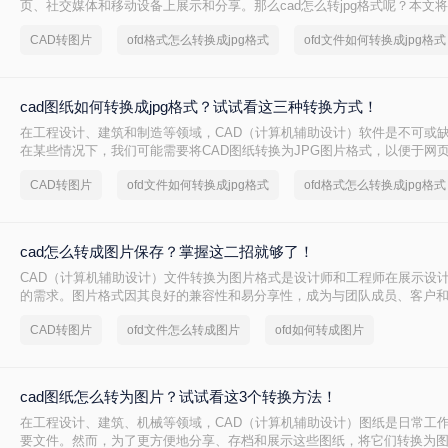
页、社交媒体和移动设备上展示和分享。那么cad怎么转jpg格式呢？本文将
JPG的方法，帮助您轻松完成CAD转JPG的任务。
CAD转图片
ofd格式怎么转换成jpg格式
ofd文件如何转换成jpg格式
cad图纸如何转换成jpg格式？试试看这三种转换方式！
在工程设计、建筑和制造等领域，CAD（计算机辅助设计）软件是不可或
在某些情况下，我们可能需要将CAD图纸转换为JPG图片格式，以便于网
发送或在不支持CAD软件的设备上查看。那么cad图纸如何转换成jpg格式
CAD转图片
ofd文件如何转换成jpg格式
ofd格式怎么转换成jpg格式
绍三种将CAD图纸转换为JPG图片的方法。
cad怎么转成图片保存？掌握这二招就够了！
CAD（计算机辅助设计）文件转换为图片格式是设计师和工程师在展示设
的需求。图片格式因其良好的兼容性和易分享性，成为与团队成员、客户
理想选择。那么cad怎么转成图片保存呢？本文将介绍两种将CAD文件转
CAD转图片
ofd文件怎么转成图片
ofd如何转成图片
法。
cad图纸怎么转为图片？试试看这3个转换方法！
在工程设计、建筑、机械等领域，CAD（计算机辅助设计）图纸是日常工
要文件。然而，为了更方便地分享、存档和展示这些图纸，将它们转换为