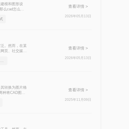
维建模和图形设
查看详情 >
那么cad怎么导
这一目标。
2026年05月13日
式
广泛。然而，在某
查看详情 >
在网页、社交媒
呢？本文将介绍三
2026年05月13日
如何将OFD格式的文件转换成图片
将其转换为图片格
查看详情 >
两种将CAD图纸
2025年11月09日