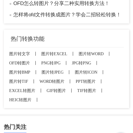
OFD怎么转图片？分享二种实用转换方法！
●
怎样将ofd文件转换成图片？学会二招轻松转换！
●
热门转换功能
图片转文字
丨
图片转EXCEL
丨
图片转WORD
丨
OFD转图片
丨
PNG转JPG
丨
JPG转PNG
丨
图片转BMP
丨
图片转JPEG
丨
图片转ICON
丨
图片转TIF
丨
WORD转图片
丨
PPT转图片
丨
EXCEL转图片
丨
GIF转图片
丨
TIF转图片
丨
HEIC转图片
丨
热门关注