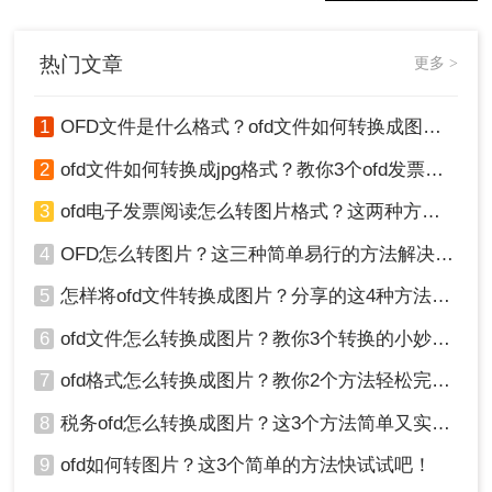
下cad怎么转图片格式的操作步骤，认
真看哦。
热门文章
更多 >
1
OFD文件是什么格式？ofd文件如何转换成图片格式？
2
ofd文件如何转换成jpg格式？教你3个ofd发票转图片的方法！
3
ofd电子发票阅读怎么转图片格式？这两种方法能够快速转换
4
OFD怎么转图片？这三种简单易行的方法解决您的问题！
5
怎样将ofd文件转换成图片？分享的这4种方法赶紧学起来！
6
ofd文件怎么转换成图片？教你3个转换的小妙招！
7
ofd格式怎么转换成图片？教你2个方法轻松完成转换！
8
税务ofd怎么转换成图片？这3个方法简单又实用！
9
ofd如何转图片？这3个简单的方法快试试吧！