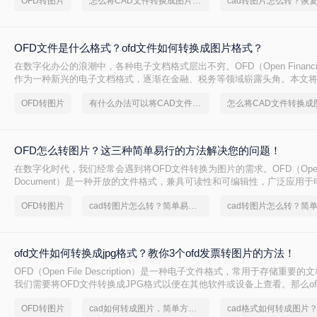
OFD转图片
怎么将CAD文件转换成图片格式呢？
的方法。
OFD文件是什么格式？ofd文件如何转换成图片格式？
在数字化办公的浪潮中，各种电子文档格式层出不穷。OFD（Open Financial 
作为一种新兴的电子文档格式，逐渐在金融、税务等领域崭露头角。本文将
式的基本概念，并详细讲解ofd文件如何转换成图片格式，以便于更广泛的
OFD转图片
有什么办法可以将CAD文件转换成jpg格式的图片？
OFD怎么转图片？这三种简单易行的方法解决您的问题！
在数字化时代，我们经常会遇到将OFD文件转换为图片的需求。OFD（Open F
Document）是一种开放的文件格式，兼具可读性和可编辑性，广泛应用
和存储中。然而，有时我们需要将OFD文件转换为图片，以便在不同的平
OFD转图片
cad转图片怎么转？简单易学的方法
那么OFD怎么转图片呢？本文将介绍三种简单易行的方法，帮助您快速将O
图片。
ofd文件如何转换成jpg格式？教你3个ofd发票转图片的方法！
OFD（Open File Description）是一种电子文件格式，常用于存储重要
我们需要将OFD文件转换成JPG格式以便在其他软件或设备上查看。那么o
成jpg格式呢？本文将介绍三种将OFD文件转换成JPG格式的方法，帮助
OFD转图片
cad如何转成图片，简单方法教你一招
换。