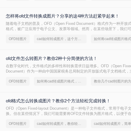
怎样将ofd文件转换成图片？分享的这4种方法赶紧学起来！
随着电子文档的普及，OFD（Open Fixed Document）格式作为一种开
格式，被广泛应用于电子公文、发票等领域。然而，在某些场景下，我们可
件转换成图片格式以便更好地查看、分享或保存。那么怎样将ofd文件转换
OFD转图片
cad如何转成图片，这个方法赶紧学起来
是一些将OFD文件转换成图片的有效方法。
ofd文件怎么转图片？教你2种十分简便的方法！
在数字化时代，文件格式的多样性和转换需求日益增多。OFD（Open Fixed-l
Document）作为一种由中国国家税务总局制定的开放版式电子文档格式
票、公文、档案等领域。然而，在某些场景下，我们可能需要将OFD文件
OFD转图片
如何将cad转成图片格式，分享一种简单的方法
教你几个cad转图片的
以便于查看、编辑或分享。本文将指导您ofd文件怎么转图片。
ofd格式怎么转换成图片？教你2个方法轻松完成转换！
OFD（Open Fixed-layout Document）是一种电子文件格式，常用于
换。但在某些情况下，我们可能需要将OFD文件转换为图片格式，以便于
器的情况下查看、分享或嵌入到其他文档中。那么OFD格式怎么转换成图
OFD转图片
cad如何转成图片，教你轻松应对
介绍几种将OFD格式转换成图片的方法。