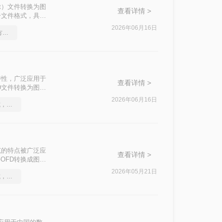
nt）文件转换为图
查看详情 >
子文件格式，具有
。那么ofd怎
2026年06月16日
cad如何转成图片？详细方法教学
版面特性，广泛应用于
查看详情 >
D文件转换为图片
二种将OFD转
2026年06月16日
如何将cad转成图片格式，实用的方法来了
规范的特点被广泛应
查看详情 >
OFD转换成图片
务OFD转换成
2026年05月21日
如何将cad转成图片格式，实用的方法来了
合的方式。