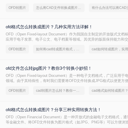
档，有时需要将其转换为图片格式。那么怎样将ofd文件转换成图片呢？本
OFD转图片
怎么将CAD文件转换成图片格式呢？
见的OFD转图片的方法，帮助用户根据自身需求选择最适合的方式。
ofd格式怎么转换成图片？几种实用方法详解！
OFD（Open Fixed-layout Document）作为我国自主制定的开放版式
应用于电子发票、电子公文、电子档案等领域。其优异的版面保持能力和
可。然而，在日常办公或资料流转中，我们常常会遇到一个现实需求：ofd
OFD转图片
如何将cad转成图片格式，实用的方法来了
图片？无论是为了快速展示发票内容，还是将公文页面嵌入报告，将OFD
种高效便捷的解决方案。
ofd文件怎么转jpg图片？教你3个转换小妙招！
OFD（Open Fixed-layout Document）是一种电子文档格式，广泛应
领域。由于其特殊性，有时我们需要将OFD文件转换成JPG格式以便更方
那么ofd文件怎么转jpg图片呢？本文将详细介绍三种将OFD文件转换为JP
OFD转图片
cad转图片怎么转？教你一个小技巧
助您根据具体需求选择最适合的方式。
ofd格式怎么转换成图片？分享三种实用转换方法！
OFD（Open Financial Document）是一种开放式的金融电子文档格式
等金融文件。将OFD文件转换为图片格式（如JPG、PNG等）可以方便浏
性，并适用于各种在线教育、宣传推广等场景。那么ofd格式怎么转换成图