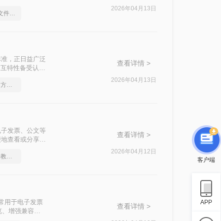
文将介绍两种常
2026年04月13日
有什么办法可以将CAD文件转换成jpg格式的图片？
文档标准，正日益广泛
查看详情 >
交互特性备受认
格式怎么转换成
2026年04月13日
cad如何转成图片，实用方法不要错过
转换为图片都是一
用于电子发票、公文等
查看详情 >
便地查看或分享。
G图片的方法，帮
2026年04月12日
cad格式如何转成图片？教你一个小技巧
客户端
，通常用于电子发票
APP
查看详情 >
览、增强兼容
片呢？本文将介