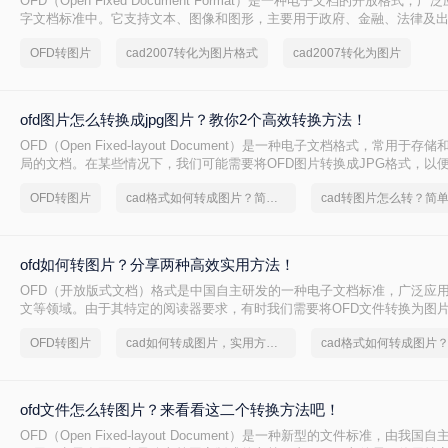
OFD（Open Fixed Document Format）是一种电子文档的开放格式，
字文档标准中。它支持文本、图像和图形，主要用于政府、金融、法律及
而，由于其国际普及程度不高，处理OFD文件的工具相对较少，尤其是在
OFD转图片
cad2007转化为图片格式
cad2007转化为图片
式方面。那么ofd格式怎么转化为图片呢？本文将介绍两种将OFD格式转化
ofd图片怎么转换成jpg图片？教你2个高效转换方法！
OFD（Open Fixed-layout Document）是一种电子文档格式，常用于
局的文档。在某些情况下，我们可能需要将OFD图片转换成JPG格式，以
看、分享或打印。那么ofd图片怎么转换成jpg图片呢？本文将介绍两种将O
OFD转图片
cad格式如何转成图片？简单高效的恢复方法
JPG图片的方法。
ofd如何转图片？分享两种高效实用方法！
OFD（开放版式文档）格式是中国自主研发的一种电子文档标准，广泛应
文等领域。由于其特定的阅读器要求，有时我们需要将OFD文件转换为图
地查看或分享。那么ofd如何转图片呢？本文将介绍两种简单而有效的方法
OFD转图片
cad如何转成图片，实用方法不要错过
换。
ofd文件怎么转图片？来看看这二个转换方法吧！
OFD（Open Fixed-layout Document）是一种新型的文件标准，由我