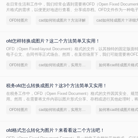
在日常生活和工作中，我们经常会遇到需要将OFD（Open Fixed Docume
片格式的需求，以便更好地进行查看、分享或存档。OFD文件作为一种电
固定版面、高保真等特点，但在某些场景下，将其转换为图片格式则更为方便
OFD转图片
cad如何转成图片？方法详解
么转换成图片呢？以下是几种将OFD转换成图片的实用方法。
ofd怎样转换成图片？这二个方法简单又实用！
OFD（Open Fixed-layout Document）格式的文件，以其独特的固定
电子公文、合同书等正式场合。然而，在某些场景下，我们可能需要将OF
格式，以便于查看、编辑或分享。那么OFD怎样转换成图片呢？本文将介绍
OFD转图片
cad如何转成图片，实用方法不要错过
换为图片的方法，帮助您轻松实现这一操作。
税务ofd怎么转换成图片？这3个方法简单又实用！
在税务工作中，OFD（Open Fixed Document）格式的文件因其安全、
用。然而，在需要将文件内容以图片形式分享、存档或进行其他处理时，将
就显得尤为重要。那么税务ofd怎么转换成图片呢？本文将详细介绍几种将税
OFD转图片
cad如何转成图片，实用方法不要错过
图片的方法，并对每种方法进行简要介绍，帮助您根据实际需求选择最适
ofd格式怎么转化为图片？来看看这二个方法吧！