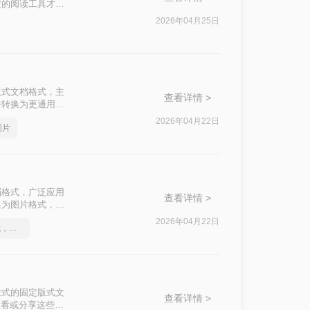
定的阅读工具才能
备中查看或分享给
2026年04月25日
片的方法。
固定版式文档格式，主
查看详情 >
件转换为更通用的
的OFD转JPG
2026年04月22日
图片
式文档格式，广泛应用
查看详情 >
换为图片格式，如
片的方法。
2026年04月22日
如何将cad转成图片格式，实用的方法来了
种开放式的固定版式文
查看详情 >
查看或分享这些文