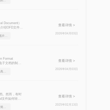
cad转图片怎么转？恢复的小技能
Document）
查看详情 >
介绍OFD文件格
应用和分享。
2026年04月03日
怎么将CAD文件转换成图片格式呢？
ormat
查看详情 >
于电子文档的制作
台上共享和展示。
2026年04月03日
cad转图片怎么转？简单高效的恢复方法
FD文件转换为
的文档。然而，有时
查看详情 >
fd文件如何转换
您轻松实现格式转
2025年02月13日
cad格式如何转成图片？简单易学的方法