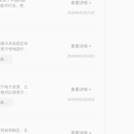
广泛应用于中国的数
查看详情 >
出版等行业。然
将其转换为图片格
2026年05月21日
为图片的方法。
存储和展示具有固定布
查看详情 >
便更方便地进行查
FD图片转换成
2026年04月24日
cad转图片怎么转？简单高效的恢复方法
用于电子发票、公
查看详情 >
片格式以便更方便
来实现这一转
2026年04月24日
cad格式如何转成图片？简单高效的恢复方法
国自主研发和制定，主
查看详情 >