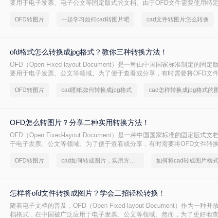
要用于电子发票、电子公文等固定版式的文档。由于OFD文件需要使用特
正常预览，因此有时我们需要将其转换为图片格式，以便在手机等移动设
OFD转图片
一起学习如何cad转图片吧
cad文件转图片怎么转换
其他人。那么ofd文件怎么转图片呢？本文将介绍两种将OFD文件转换为图
ofd格式怎么转换成jpg格式？教你三种转换方法！
OFD（Open Fixed-layout Document）是一种由中国国家标准制定的
要用于电子发票、公文等领域。为了便于查看或分享，有时需要将OFD文
图片格式，如JPG。那么ofd格式怎么转换成jpg格式呢？本文将介绍三种常用
OFD转图片
cad图纸如何转换成jpg格式
cad怎样转换成jpg格式的
的方法。
OFD怎么转图片？分享二种实用转换方法！
OFD（Open Fixed-layout Document）是一种中国国家标准的固定版
于电子发票、公文等领域。为了便于查看或分享，有时需要将OFD文件转
JPEG或PNG。那么OFD怎么转图片呢？本文将介绍两种常用的OFD转图
OFD转图片
cad如何转成图片，实用方法不要错过
怎样将ofd文件转换成图片？学会二招轻松转换！
随着电子文档的普及，OFD（Open Fixed-layout Document）作为一
档格式，在中国被广泛应用于电子发票、公文等领域。然而，为了更好地