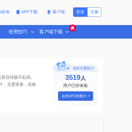
登录
注册
PI咨询
APP下载
客户端
使用技巧
客户端下载
实时引擎统计
3519
人
还原且排版不乱码。
片
，无需安装，高效
用户已经体验
在线OFD转图片 >