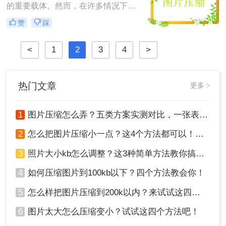
的重要载体。然而，在许多情况下，
轻松将照片压缩至100KB以下。
如电子邮件附件、社交媒体分享或网
赞
踩
站上传，我们需要对图片大小进行严
格限制，以确保它们能够快速加载和
传输。特别是当需要将图片压缩到
<
1
2
3
4
>
100KB以下时，掌握一些有效的压缩
技巧变得尤为重要。那么图片怎样压
缩到100kb以下呢？以下将详细介绍
热门文章
更多 >
几种方法，帮助您轻松实现这一目
标。
1
图片压缩怎么弄？五类方案实测对比，一张表看懂怎么选！
2
怎么把图片压缩小一点？这4个方法都可以！赶紧试试！
3
照片大小kb怎么调整？这3种简单方法教你搞定！
4
如何压缩图片到100kb以下？四个方法教会你！
5
怎么样把图片压缩到200k以内？来试试这四种压缩方法！
6
图片太大怎么压缩变小？试试这四个方法吧！