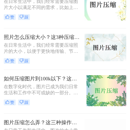
在日常生活中，我们经常需要压缩图
片大小以满足不同的需求，比如上传
至社交媒体、发送电子邮件或节省存
赞
踩
储空间。那么压缩图片大小怎么弄
呢？本文将介绍二种有效的方法来压
缩图片大小，帮助您轻松应对这些需
照片怎么压缩大小？这3种压缩方法看看！
求。
在日常生活中，我们经常需要压缩照
片的大小，以便于更快地传输、节省
存储空间或满足某些应用的要求。那
赞
踩
么照片怎么压缩大小呢？本文将介绍
三种压缩照片大小的方法，每种方法
都有其特点和适用场景，您可以根据
如何压缩图片到100k以下？这三种压缩方法请务必学会!！
自己的需求选择最合适的方式。
在数字化时代，图片已成为我们日常
生活和工作中不可或缺的一部分。然
而，高清图片虽然视觉效果更佳，但
赞
踩
其较大的文件大小却给存储和传输带
来了不小的挑战。特别是在需要将图
片上传至网络或发送邮件时，将图片
图片压缩怎么弄？这三种操作方法分享给你!
压缩到100k以下显得尤为重要。那么
如何压缩图片到100k以下呢？以下是