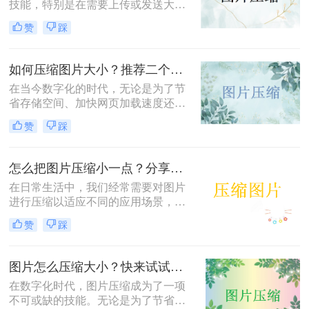
技能，特别是在需要上传或发送大量
图片时。将图片压缩至200KB以内可
赞
踩
以显著减小文件大小，节省存储空
间，加快传输速度。那么图片怎么压
缩成200kb以内呢？本文将介绍三种
如何压缩图片大小？推荐二个实用且高效的压缩方法！
将图片压缩至200KB以内的方法。
在当今数字化的时代，无论是为了节
省存储空间、加快网页加载速度还是
适应特定平台的上传要求，图片压缩
赞
踩
都是一项不可或缺的技能。那么如何
压缩图片大小呢？本文将介绍两种广
泛使用的图片压缩方法。
怎么把图片压缩小一点？分享二个简单易用的方法！
在日常生活中，我们经常需要对图片
进行压缩以适应不同的应用场景，比
如上传到社交媒体、发送电子邮件或
赞
踩
插入文档中。那么怎么把图片压缩小
一点呢？为了帮助您更好地管理图片
文件大小，本文将介绍两种简单有效
图片怎么压缩大小？快来试试这5种压缩方法！
的图片压缩方法。
在数字化时代，图片压缩成为了一项
不可或缺的技能。无论是为了节省存