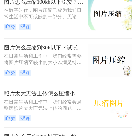
图片怎么压缩100kb以下免费？试试这3种压缩方法！
在数字时代，图片压缩已成为我们日
常生活中不可或缺的一部分。无论是
为了节省存储空间，还是为了满足网
赞
踩
络上传的限制，将图片压缩至100KB
以下都显得尤为重要。那么图片怎么
压缩100kb以下免费呢？本文将介绍
图片怎么压缩到30k以下？试试这三种压缩方式！
三种免费的图片压缩方法，帮助您轻
松实现图片压缩。
在日常生活和工作中，我们经常需要
将图片压缩至较小的大小以满足特定
的需求，比如上传到网站或发送电子
赞
踩
邮件。那么图片怎么压缩到30k以下
呢？本文将介绍三种将图片压缩至
30K以下的实用方法。
照片太大无法上传怎么压缩小？这二种方法轻松压缩！
在日常生活和工作中，我们经常会遇
到因照片太大而无法上传的问题。那
么照片太大无法上传怎么压缩小呢？
赞
踩
为了解决这个问题，本文将介绍两种
实用的照片压缩方法，帮助你轻松将
照片压缩到适合上传的大小。