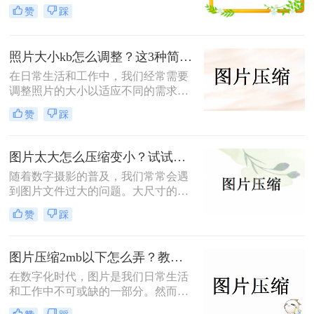
下，图片的大小受到了限制，例如社
赞
踩
交媒体、电子邮件等平台通常要求图
片大小在200k以内。为了满足这些需
求，我们需要对图片进行压缩。那么
照片大小kb怎么调整？这3种简单方法教你搞定！
怎么样把图片压缩到200k以内呢？本
文将为您提供四种简单而有效的图片
在日常生活和工作中，我们经常需要
压缩方法，帮助您轻松地将图片压缩
调整照片的大小以适应不同的需求，
到200k以内。
例如上传到社交媒体或发送给朋友。
赞
踩
照片的大小通常以kb（千字节）为单
位，调整照片大小可以有效地控制文
件大小，使其更加便于传输和存储。
图片太大怎么压缩变小？试试这四个方法吧！
那么照片大小kb怎么调整呢？本文将
随着数字摄影的普及，我们常常会遇
为你介绍三种简单易行的方法，帮助
到图片文件过大的问题。大尺寸的图
你调整照片大小kb。
片不仅占用大量存储空间，还可能影
赞
踩
响上传和分享的速度。为了更好地管
理和使用这些图片，对其进行压缩变
得至关重要。那么图片太大怎么压缩
图片压缩2mb以下怎么弄？教你几招压缩图片！
变小呢？本文将为您提供四种简单而
在数字化时代，图片是我们日常生活
有效的图片压缩方法，帮助您轻松解
和工作中不可或缺的一部分。然而，
决文件过大的问题。
有时我们会遇到图片文件过大，无法