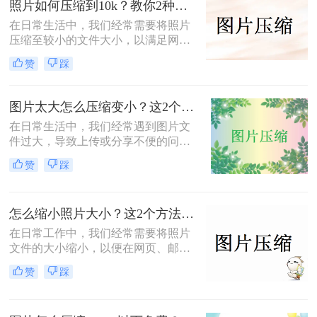
照片如何压缩到10k？教你2种常见的压缩方法！
法，帮助读者轻松解决PNG文件过大
在日常生活中，我们经常需要将照片
的问题。
压缩至较小的文件大小，以满足网络
上传、邮件发送或存储空间的需求。
赞
踩
那么照片如何压缩到10k呢？本文将
介绍两种将照片压缩至10KB以下的
方法。
图片太大怎么压缩变小？这2个压缩方法帮你解决！
在日常生活中，我们经常遇到图片文
件过大，导致上传或分享不便的问
题。为了解决这一困扰，那么图片太
赞
踩
大怎么压缩变小呢？本文将介绍两种
常用的图片压缩方法，帮助读者轻松
实现图片压缩。
怎么缩小照片大小？这2个方法都可以试一试！
在日常工作中，我们经常需要将照片
文件的大小缩小，以便在网页、邮件
或其他平台上更高效地使用。那么怎
赞
踩
么缩小照片大小呢？本文将介绍两种
有效的方法来帮助您轻松缩小照片大
小，同时保持较高的图像质量。