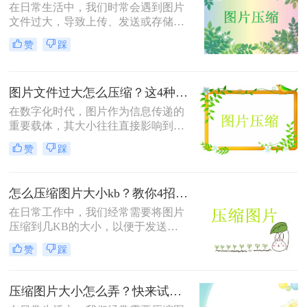
在日常生活中，我们时常会遇到图片
文件过大，导致上传、发送或存储困
难的问题。那么图片太大了怎么压缩
赞
踩
小一点呢？本文将介绍三种简单有效
的图片压缩方法，帮助你轻松将图片
压缩到合适的大小。
图片文件过大怎么压缩？这4种压缩方法很好用！
在数字化时代，图片作为信息传递的
重要载体，其大小往往直接影响到传
输速度和存储效率。当图片文件过大
赞
踩
时，不仅会增加传输时间，还可能占
用大量存储空间。因此，对图片文件
进行压缩变得尤为重要。那么图片文
怎么压缩图片大小kb？教你4招轻松解决！
件过大怎么压缩呢？本文将介绍四种
常用的图片压缩方法。
在日常工作中，我们经常需要将图片
压缩到几KB的大小，以便于发送邮
件、上传到网站或满足特定平台的要
赞
踩
求。那么怎么压缩图片大小KB呢？
本文将介绍四种有效的方法来压缩图
片大小，帮助您轻松应对这些需求。
压缩图片大小怎么弄？快来试试这二个不错的方法！