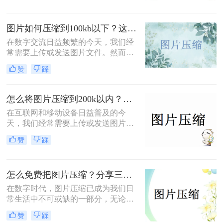
片压缩方法，帮助您更好地管理存储
空间并提升图片处理效率。
图片如何压缩到100kb以下？这4种压缩图片方法很实用！
在数字交流日益频繁的今天，我们经
常需要上传或发送图片文件。然而，
许多平台对图片大小有着严格限制，
赞
踩
比如不超过100KB。那么图片如何压
缩到100kb以下呢？为了满足这些要
求，同时尽可能保持图片的质量，我
怎么将图片压缩到200k以内？教你三种实用的压缩方法！
们可以采用以下四种方法来压缩图
在互联网和移动设备日益普及的今
片。
天，我们经常需要上传或发送图片文
件。然而，许多平台对图片大小有着
赞
踩
严格限制，比如不超过200K。那么怎
么将图片压缩到200k以内呢？为了满
足这些要求，同时保持图片的质量，
怎么免费把图片压缩？分享三个方法给大家！
我们可以采用以下三种方法来压缩图
片。
在数字时代，图片压缩已成为我们日
常生活中不可或缺的一部分，无论是
为了节省存储空间，还是为了加快图
赞
踩
片上传和下载速度，图片压缩都显得