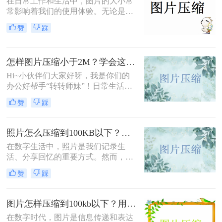
在日常工作和生活中，图片的大小常
一些实用的方法，帮助您轻松实现图
常影响着我们的使用体验。无论是发
片压缩。
送邮件、上传到社交媒体，还是存储
赞
踩
在云端，图片的大小都会直接影响加
载速度和存储空间。因此，学会如何
压缩图片是非常有用的技能。那么图
怎样图片压缩小于2M？学会这三个方法就可以！
片压缩怎么弄呢？本文将介绍几种常
用的方法，分析它们的优缺点，并推
Hi~小伙伴们大家好呀，我是你们的
荐一些高效的工具，帮助您轻松压缩
办公好帮手“转转师妹”！日常生活中
图片的大小。
我们经常要面对很多大大小小的的图
赞
踩
片，例如家人朋友分享的生活美照、
同事发来需要处理的图片素材等。有
时候图片太大就会导致无法观看或者
照片怎么压缩到100KB以下？教你2种简单实用的压缩方法
上传不了，这时候我们就需要将图片
在数字生活中，照片是我们记录生
进行压缩，以便下一步的进行。那么
活、分享回忆的重要方式。然而，在
问题来了，怎样图片压缩小于2M呢？
上传照片到网络平台或发送邮件时，
接下来我给大家分享一个压缩图片的
赞
踩
经常会遇到文件大小限制的问题，尤
实用方法，让我们一起往下看吧~
其是当需要将照片压缩到100KB以下
时，这无疑增加了操作的难度。那么
图片怎样压缩到100kb以下？用这三种方法就够了！
照片怎么压缩到100KB以下呢？本文
在数字时代，图片是信息传递和表达
将为您介绍几种实用的方法，帮助您