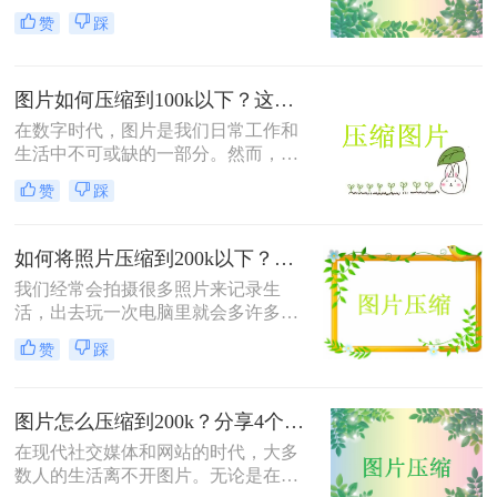
储空间、加快网页加载速度还是适应
赞
踩
特定平台的上传要求，掌握几种有效
的图片压缩技巧是非常重要的。那么
图片怎么压缩大小呢？本文将介绍五
图片如何压缩到100k以下？这二种方法一看就会！
种常用的图片压缩方法。
​在数字时代，图片是我们日常工作和
生活中不可或缺的一部分。然而，有
时我们需要将图片的大小压缩到100k
赞
踩
以下，以便于上传至网站、发送邮件
或节省存储空间。那么图片如何压缩
到100k以下呢？本文将介绍两种实用
如何将照片压缩到200k以下？学会这3种方法照片随意压缩！
的方法，帮助你轻松实现图片压缩到
我们经常会拍摄很多照片来记录生
100k以下的目标。
活，出去玩一次电脑里就会多许多旅
游照，而且不知道你们有没有储存好
赞
踩
看图片的习惯呢？这样下来我们电脑
里的图片就更多了，会给我们的电脑
存储空间造成很大的压力。我们借助
图片怎么压缩到200k？分享4个靠谱的压缩方法！
软件将图片进行批量压缩，就可以缓
解电脑的内存压力，让它运行更加顺
在现代社交媒体和网站的时代，大多
畅。那么你们知道如何将照片压缩到
数人的生活离不开图片。无论是在社