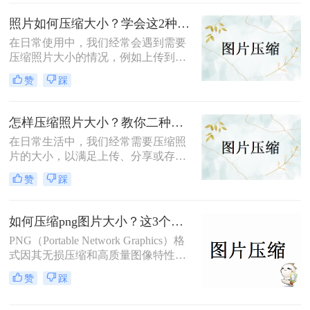
限制，例如不超过200K。那么图片超
过200k怎么压缩呢？本文将介绍两种
照片如何压缩大小？学会这2种方法可以轻松压缩照片大小！
有效的方法，帮助您轻松将图片压缩
在日常使用中，我们经常会遇到需要
到200K以内，同时保持图片质量。
压缩照片大小的情况，例如上传到社
交媒体、发送邮件附件或节省存储空
赞
踩
间。照片压缩不仅可以减少文件大
小，还能提高文件传输速度和网页加
载速度。那么照片如何压缩大小呢？
怎样压缩照片大小？教你二种实用的压缩方法!
本文将介绍两种高效且易于操作的照
在日常生活中，我们经常需要压缩照
片压缩方法，帮助读者轻松应对照片
片的大小，以满足上传、分享或存储
压缩的需求。
的需求。无论是为了加快网页加载速
赞
踩
度，还是为了节省存储空间，照片压
缩都是一项非常实用的技能。那么怎
样压缩照片大小呢？本文将介绍两种
如何压缩png图片大小？这3个压缩方法快来学！
高效且易于操作的照片压缩方法，帮
PNG（Portable Network Graphics）格
助读者轻松应对照片压缩的需求。
式因其无损压缩和高质量图像特性而
备受青睐，但其较大的文件体积有时
赞
踩
会成为传输和存储的障碍。那么如何
压缩png图片大小呢？本文将介绍三