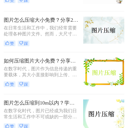
赞
踩
满足某些平台的上传要求，或者希望
节省存储空间。这时，将图片压缩至
2MB以下就显得尤为重要。那么图片
图片怎么压缩大小免费？分享2种实用压缩方法！
压缩2mb以下怎么弄呢？本文将为你
介绍几种简单有效的方法，帮助你轻
在日常生活和工作中，我们经常需要
松实现图片压缩。
处理各种图片文件。然而，大尺寸的
图片不仅占用大量存储空间，还会影
赞
踩
响上传和下载速度。因此，压缩图片
大小成为了一个常见的需求。那么图
片怎么压缩大小免费呢？本文将介绍
如何压缩图片大小免费？分享二种压缩方法！
两种免费压缩图片大小的方法，帮助
在数字时代，图片作为信息传递的重
读者轻松解决图片文件过大的问题。
要载体，其大小直接影响到上传、分
享和存储的便利性。那么如何压缩图
赞
踩
片大小免费呢？本文将介绍两种免费
压缩图片大小的方法，帮助用户轻松
解决图片体积过大的问题。
图片怎么压缩到10m以内？学会这3种方法轻松压缩!
在数字化时代，图片已经成为我们日
常生活和工作中不可或缺的一部分。
然而，随着高清图片的普及，文件体
赞
踩