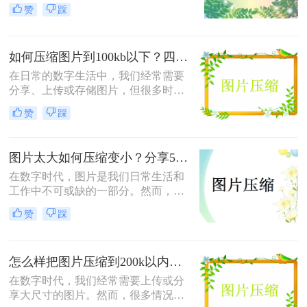
200k以下吗？相信这篇文章可以给你
交媒体上分享自己的生活照片，还是
赞
踩
一点参考。
在网站上发布商品图片，我们都需要
对图片进行压缩以提高网页加载速
度，并节省存储空间。本文将向您介
如何压缩图片到100kb以下？四个方法教会你！
绍一种简单而高效的方法，帮助您将
图片压缩至200KB以下。
在日常的数字生活中，我们经常需要
分享、上传或存储图片，但很多时
候，文件大小限制成为了一个问题。
赞
踩
特别是当需要将图片压缩到100KB以
下时，选择合适的方法和工具变得尤
为重要。那么如何压缩图片到100k以
图片太大如何压缩变小？分享5个方法，让你轻松调整图片大小
下呢？本文将详细介绍几种将图片压
缩到100KB以下的有效方法。
在数字时代，图片是我们日常生活和
工作中不可或缺的一部分。然而，随
着图片分辨率和质量的不断提高，图
赞
踩
片文件的大小也相应增大，这可能会
给存储、传输和分享带来不便。因
此，了解图片太大如何压缩变小变得
怎么样把图片压缩到200k以内？来试试这四种压缩方法！
尤为重要。本文将详细介绍几种图片
压缩的方法，并给出一些实用的建议
在数字时代，我们经常需要上传或分
和注意事项。
享大尺寸的图片。然而，很多情况