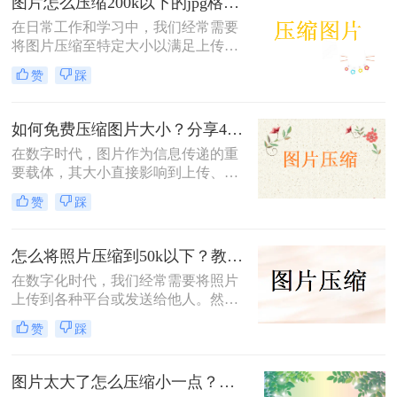
图片怎么压缩200k以下的jpg格式？这2个方法手把手教会你！
在日常工作和学习中，我们经常需要
将图片压缩至特定大小以满足上传或
存储的要求。那么图片怎么压缩200k
赞
踩
以下的jpg格式呢？本文将介绍两种将
图片压缩至200K以下的JPG格式的方
法。
如何免费压缩图片大小？分享4种方法！
在数字时代，图片作为信息传递的重
要载体，其大小直接影响到上传、分
享和存储的便利性。那么如何免费压
赞
踩
缩图片大小呢？本文将介绍四种免费
压缩图片大小的方法。
怎么将照片压缩到50k以下？教你三种实用压缩方法！
在数字化时代，我们经常需要将照片
上传到各种平台或发送给他人。然
而，很多平台对照片大小有严格限
赞
踩
制，通常要求照片大小不超过50K。
那么怎么将照片压缩到50k以下呢？
本文将介绍三种将照片压缩到50K以
图片太大了怎么压缩小一点？分享3种实用方法！
下的实用方法。