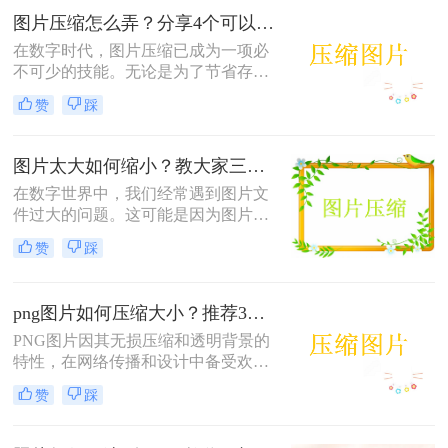
种高效压缩PNG图片大小的方法。
图片压缩怎么弄？分享4个可以轻松学会的方法！
在数字时代，图片压缩已成为一项必
不可少的技能。无论是为了节省存储
空间、加快网页加载速度，还是提高
赞
踩
用户体验，图片压缩都发挥着重要作
用。那么图片压缩怎么弄呢？本文将
详细介绍四种高效且易于操作的图片
图片太大如何缩小？教大家三种简单的方法！
压缩方法，帮助读者轻松应对图片压
在数字世界中，我们经常遇到图片文
缩的需求。
件过大的问题。这可能是因为图片的
分辨率过高，或者保存格式导致文件
赞
踩
体积增加。无论是为了更高效地存
储、快速上传至网络，还是为了在特
定设备上使用，缩小图片大小都是一
png图片如何压缩大小？推荐3个高效的压缩方法！
项实用的技能。那么图片太大如何缩
小呢？本文将为您介绍几种常用的方
PNG图片因其无损压缩和透明背景的
法来缩小图片大小。
特性，在网络传播和设计中备受欢
迎。然而，PNG图片有时会因为文件
赞
踩
过大而影响加载速度和用户体验。那
么png图片如何压缩大小呢？本文将
介绍三种将PNG图片压缩大小的方