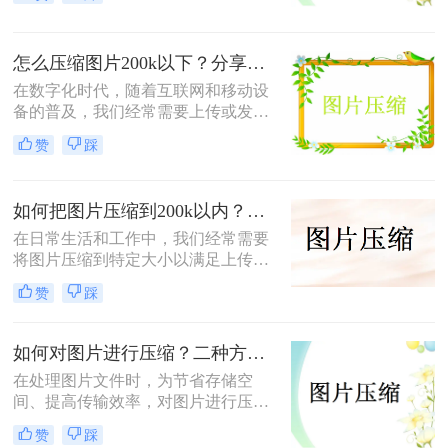
积也随之增大，这不仅占用了大量的
存储空间，还可能影响上传速度、加
载时间和设备性能。因此，学会如何
怎么压缩图片200k以下？分享两种高效压缩方法！
有效地压缩图片变得尤为重要。那么
图片怎么压缩到10m以内呢？本文将
在数字化时代，随着互联网和移动设
介绍三种实用的方法，帮助您轻松将
备的普及，我们经常需要上传或发送
图片压缩至10MB以内。
图片文件。然而，许多平台对图片大
赞
踩
小有着严格限制，比如不超过200K。
那么怎么压缩图片200k以下呢？为了
满足这些要求，同时保持图片的质
如何把图片压缩到200k以内？分享3种实用压缩方法！
量，本文将介绍两种简单且有效的压
缩图片的方法。
在日常生活和工作中，我们经常需要
将图片压缩到特定大小以满足上传、
发送或存储的需求。那么如何把图片
赞
踩
压缩到200k以内呢？本文将介绍三种
将图片压缩到200K以内的实用方法。
如何对图片进行压缩？二种方法教你压缩图片！
在处理图片文件时，为节省存储空
间、提高传输效率，对图片进行压缩
是一项常用的操作技术。那么如何对
赞
踩
图片进行压缩呢？本文将介绍两种图