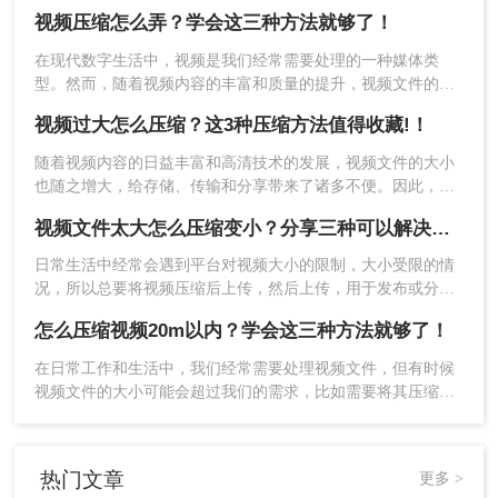
了清理一些不用的视频，一些过大的视频我们也可以去压缩一
视频压缩怎么弄？学会这三种方法就够了！
下，那么要视频如何压缩，因为很多软件压缩后都会变得模
糊，所以有没有好用的视频大小压缩软件呢？下面一起看看这
在现代数字生活中，视频是我们经常需要处理的一种媒体类
一款视频压缩工具吧
型。然而，随着视频内容的丰富和质量的提升，视频文件的大
小往往也会迅速增加，这给存储、传输和分享带来了不小的挑
2、点击中间的“选择文件”，添加你要压缩的视频，
视频过大怎么压缩？这3种压缩方法值得收藏!！
战。因此，掌握视频压缩的方法和技巧显得尤为重要。那么视
支持的视频格式有：mp4、wmv、avi、mov、flv、
频压缩怎么弄呢？本文将介绍几种常用的视频压缩方法，帮助
随着视频内容的日益丰富和高清技术的发展，视频文件的大小
m4v、mkv等。
您轻松减小视频文件的大小。
也随之增大，给存储、传输和分享带来了诸多不便。因此，学
会视频过大怎么压缩变得尤为重要。本文将详细介绍几种常用
视频文件太大怎么压缩变小？分享三种可以解决问题的方法！
的视频压缩方法，帮助您轻松解决视频文件过大的问题。
日常生活中经常会遇到平台对视频大小的限制，大小受限的情
况，所以总要将视频压缩后上传，然后上传，用于发布或分享
给他人。那么怎么视频文件太大怎么压缩变小呢？小编今天就
怎么压缩视频20m以内？学会这三种方法就够了！
来给大家分享一个很好用的方法，可以帮你解决视频压缩软件
问题，下面一起来看看吧。
在日常工作和生活中，我们经常需要处理视频文件，但有时候
视频文件的大小可能会超过我们的需求，比如需要将其压缩至
20M以内以便于上传或分享。那么怎么压缩视频20m以内呢？
3、上传视频后还可以根据自己的需求选择输出格
下面将为您介绍三种简单而实用的方法，帮助您轻松将视频文
件压缩至20M以内。
式，调整视频宽度、文件大小、视频比特率、视频
热门文章
更多 >
帧率、音频比特率、音频采样率。设置完成后点击