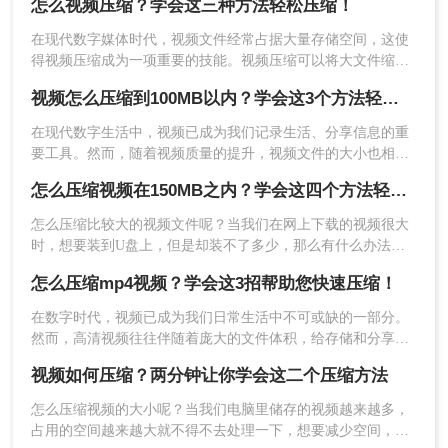
怎么视频压缩？学会这三种方法轻松压缩！
技术，我们可以有效地减小文件大小，同时尽量保留原始视频
的质量。那么大视频怎么压缩呢？本文将介绍大视频压缩的基
在现代数字媒体时代，视频文件经常占据大量存储空间，这使
本原理、常见压缩工具以及实用技巧，帮助您轻松管理视频文
得视频压缩成为一项重要的技能。视频压缩可以将大文件缩
件。
小，便于存储、传输和分享。那么怎么视频压缩呢？本文将为
视频怎么压缩到100MB以内？学会这3个方法轻松压缩！
您详细介绍几种视频压缩的方法。
方法2、使用在线视频压缩工具
​在现代数字生活中，视频已成为我们记录生活、分享信息的重
对于不想安装额外软件的用户，在线视频压缩工具
要工具。然而，随着视频质量的提升，视频文件的大小也相应
是一个方便快捷的选择。这些工具通常支持多种视
增加，这给存储和传输带来了不小的挑战。为了将视频压缩到
怎么压缩视频在150MB之内？学会这四个方法轻松搞定！
100MB以内，我们可以采用多种方法，包括使用视频编辑软
频格式，用户只需上传视频文件，选择合适的压缩
件、压缩软件以及在线工具等。那么视频怎么压缩到100MB以
选项，即可在短时间内获得压缩后的视频。下面以
怎么压缩比较大的视频文件呢？当我们在网上下载的视频很大
内呢？以下是一些具体的方法和步骤：
转转大师在线视频压缩操作为例。
时，想要装到U盘上，但是却装不了多少，那么有什么办法可
以减少一下视频的体积呢？这就要借助怎么压缩视频在150MB
操作步骤：
怎么压缩mp4视频？学会这3招帮助您快速压缩！
之内软件了，用压缩软件压缩一下，视频就会小很多，那么要
1、点击链接进入视频压缩界面：
怎么视频压缩呢？下面来给大家支个招吧。
在数字时代，视频已成为我们日常生活中不可或缺的一部分。
https://pdftoword.55.la/videocompress/
然而，高清视频往往伴随着庞大的文件体积，给存储和分享带
来了不小的挑战。因此，掌握怎么压缩mp4视频变得尤为重
视频如何压缩？两分钟让你学会这二个压缩方法
要。本文将详细介绍几种常见的MP4视频压缩方法，帮助您轻
松应对大文件问题。
怎么压缩视频的大小呢？当我们电脑里储存的视频越来越多，
占用的空间越来越大就不得不去处理一下，想要减少空间，除