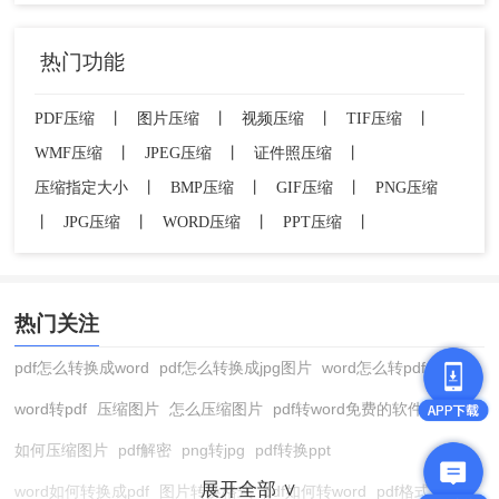
2、到官网处下载安装包，点击“文件压缩”-“视频压
缩”，上传要压缩的视频。
热门功能
PDF压缩
丨
图片压缩
丨
视频压缩
丨
TIF压缩
丨
WMF压缩
丨
JPEG压缩
丨
证件照压缩
丨
压缩指定大小
丨
BMP压缩
丨
GIF压缩
丨
PNG压缩
丨
JPG压缩
丨
WORD压缩
丨
PPT压缩
丨
热门关注
3、点击压缩视频，然后很快就能压缩好，打开文件
夹即可查看。
pdf怎么转换成word
pdf怎么转换成jpg图片
word怎么转pdf
方法4、使用命令行工具压缩
对于熟悉命令行的用户，可以使用FFmpeg等工具进
word转pdf
压缩图片
怎么压缩图片
pdf转word免费的软件
行视频压缩。
如何压缩图片
pdf解密
png转jpg
pdf转换ppt
操作步骤：
1、安装FFmpeg。
展开全部 ∨
word如何转换成pdf
图片转换格式
pdf如何转word
pdf格式转换