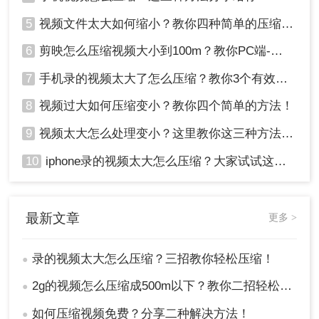
5
视频文件太大如何缩小？教你四种简单的压缩方法！
6
剪映怎么压缩视频大小到100m？教你PC端-移动端压缩方式！
7
手机录的视频太大了怎么压缩？教你3个有效压缩方法！
8
视频过大如何压缩变小？教你四个简单的方法！
9
视频太大怎么处理变小？这里教你这三种方法!！
10
iphone录的视频太大怎么压缩？大家试试这四种方法！
最新文章
更多 >
录的视频太大怎么压缩？三招教你轻松压缩！
●
2g的视频怎么压缩成500m以下？教你二招轻松搞定!
●
如何压缩视频免费？分享二种解决方法！
●