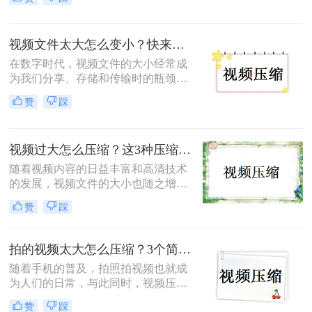
删除了一些文件，但是想要储存更多
的视频，还有一个办法，那就是视频
过大上传不了怎么压缩变小，这样我
视频文件太大怎么变小？快来试试这3个压缩方法！
们就可以存放更多的视频，那么要怎
么视频压缩呢？下面就一起来看看
在数字时代，视频文件的大小经常成
吧。
为我们分享、存储和传输时的瓶颈。
过大的视频文件不仅占用大量存储空
赞
踩
间，还可能影响上传和下载速度。为
了帮助大家解决视频文件太大怎么变
小问题，本文将介绍三种将视频文件
视频过大怎么压缩？这3种压缩方法值得收藏!！
变小的实用方法。
随着视频内容的日益丰富和高清技术
的发展，视频文件的大小也随之增
大，给存储、传输和分享带来了诸多
赞
踩
不便。因此，学会视频过大怎么压缩
变得尤为重要。本文将详细介绍几种
常用的视频压缩方法，帮助您轻松解
拍的视频太大怎么压缩？3个简单快捷的方法分享！
决视频文件过大的问题。
随着手机的普及，拍照拍视频也就成
为人们的日常，与此同时，视频压缩
变得越来越重要。无论是为了在移动
赞
踩