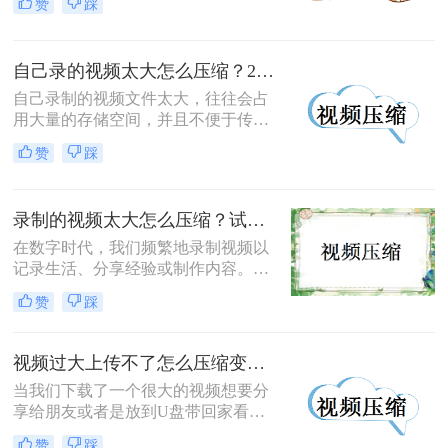
赞
踩
其压缩为更小的文件大小。视频压缩
是一种将视频文件体积缩小的过程，
以便更方便地传输、存储和分享。下
自己录的视频太大怎么压缩？2种方法，无损压缩不失真！
面是一些视频压缩的方法，希望能帮
到你。
自己录制的视频文件太大，往往会占
用大量的存储空间，并且不便于传输
和分享。为了解决这个问题，我们可
赞
踩
以采取一些压缩方法，以减小视频文
件的大小，同时保持相对较好的视频
质量。下面将详细介绍自己录的视频
录制的视频太大怎么压缩？试试这3种视频压缩方法！
太大怎么压缩方法。
在数字时代，我们频繁地录制视频以
记录生活、分享经验或制作内容。然
而，高清甚至4K视频的普及使得视频
赞
踩
文件体积急剧增加，给存储和分享带
来了不小的挑战。那么录制的视频太
大怎么压缩呢？本文将为您介绍三种
视频过大上传不了怎么压缩变小？教你几招轻松压缩变小！
实用的视频压缩方法，帮助您轻松应
当我们下载了一个很大的视频想要分
对大视频文件的问题。
享给朋友或者是放到U盘带回家看的
时候，发现U盘的内存不够用，尽管
赞
踩