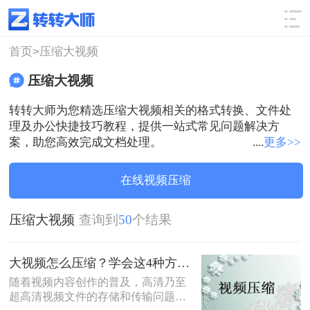
使用技巧
筛选
首页>
压缩大视频
压缩大视频
转转大师为您精选压缩大视频相关的格式转换、文件处
理及办公快捷技巧教程，提供一站式常见问题解决方
案，助您高效完成文档处理。
....
更多>>
在线视频压缩
压缩大视频
查询到
50
个结果
大视频怎么压缩？学会这4种方法轻松压缩！
随着视频内容创作的普及，高清乃至
超高清视频文件的存储和传输问题日