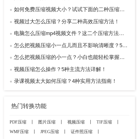
如何免费压缩视频大小？试试下面的二种压缩方法！
●
视频过大怎么压缩？分享二种高效压缩方法！
●
电脑怎么压缩mp4视频文件？这二个压缩方法推荐给你！
●
怎么把视频压缩小一点儿而且不影响清晰度？5种常用方法指南！
●
怎么把视频压缩的小一点？小白也能轻松掌握的8种方法！
●
视频压缩怎么操作？5种主流方法详解！
●
录课视频太大如何压缩？4种实用方法指南！
●
热门转换功能
PDF压缩
丨
图片压缩
丨
视频压缩
丨
TIF压缩
丨
WMF压缩
丨
JPEG压缩
丨
证件照压缩
丨