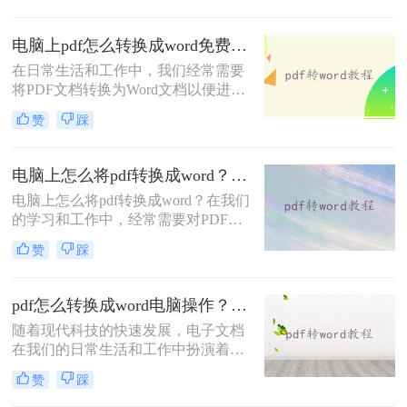
性，成为了文档分享、打印和存档的
首选格式。那么电脑上word怎么转换
电脑上pdf怎么转换成word免费？分享3种方法简单易学！
成pdf格式呢？本文将详细介绍几种在
在日常生活和工作中，我们经常需要
电脑上将Word文档转换成PDF格式的
将PDF文档转换为Word文档以便进行
方法，帮助您轻松应对这一需求。
编辑、修改或格式调整。尽管市面上
赞
踩
有许多专业的转换软件，但也有一些
免费且实用的方法可以实现这一需
求。那么电脑上pdf怎么转换成word免
电脑上怎么将pdf转换成word？下面二种方法马上教会你
费呢？以下是三种免费将PDF转换成
电脑上怎么将pdf转换成word？在我们
Word的方法。
的学习和工作中，经常需要对PDF文
档进行转换。转换时，大家是否遇到
赞
踩
过PDF转换乱码、转换时排版错乱、
转换后还是图片、转换速度慢等问
题？
pdf怎么转换成word电脑操作？这二种方法简单易学，你一定要知道！
随着现代科技的快速发展，电子文档
在我们的日常生活和工作中扮演着越
来越重要的角色。无论是学术论文、
赞
踩
商业报告还是个人文档，我们经常需
要与pdf格式的文件打交道。虽然pdf