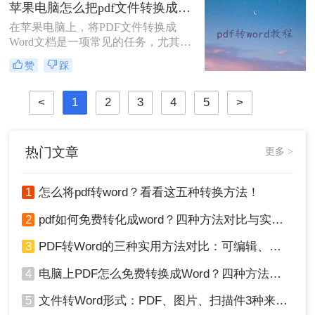
防止他人修改你的文件。那么，你可
苹果电脑怎么把pdf文件转换成word？这5种方法快速转换格式！
能会问，电脑word怎么转化成pdf呢？
在苹果电脑上，将PDF文件转换成
在本篇文章中，我将向您分享一些简
Word文档是一项常见的任务，尤其在
单而又实用的方法。
处理文档编辑、格式调整或内容提取
赞
踩
时显得尤为重要。那么苹果电脑怎么
把pdf文件转换成word呢？以下将详细
介绍几种在苹果电脑上实现PDF转
<
1
2
3
4
5
>
Word的方法，帮助用户轻松完成转
换。
热门文章
更多 >
1
怎么将pdf转word？看看这五种转换方法！
2
pdf如何免费转化成word？四种方法对比与实操指南（附详细表格）
3
PDF转Word的三种实用方法对比：可编辑、保格式、避风险！
4
电脑上PDF怎么免费转换成Word？四种方法对比与实操指南（附详细表格）!
5
文件转Word形式：PDF、图片、扫描件3种来源分别怎么处理！