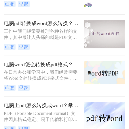
编辑PDF文件了。那么你知道怎么在
赞
踩
电脑上把pdf转换成word吗？说到格式
转换，大家了解的有多少呢？今天我
们就来看看是怎么将pdf转word的，下
电脑pdf转换成word怎么转换？教你三个方法！
次遇到这种问题就不用担心了。
工作中我们经常要处理各种各样的文
件，其中最让人头痛的就是PDF文
件，因为PDF文件无法编辑，只能看
赞
踩
到，我们在发送之前往往将文档保存
为PDF。但是编辑工作给大家带来了
很多困扰，所以还是要把PDF转回
电脑word怎么转换成pdf格式？这三种高效方法分享给你!！
Word。pdf转换成word这个问题该如
在日常办公和学习中，我们经常需要
何解决？电脑pdf转换成word怎么转
将Word文档转换成PDF格式文件，以
换。所以今天就为大家分享一下pdf转
确保文档的格式一致性、可读性和安
word的方法，一起来学习下！
赞
踩
全性。那么电脑word怎么转换成pdf格
式呢？以下将介绍三种常用的方法，
帮助你在电脑上轻松实现Word到PDF
电脑上pdf怎么转换成word？掌握这三个方法，让文件转换变得轻松！
的转换。
PDF（Portable Document Format）文
件因其格式稳定、易于传输和打印的
特性，成为了日常工作和学习中不可