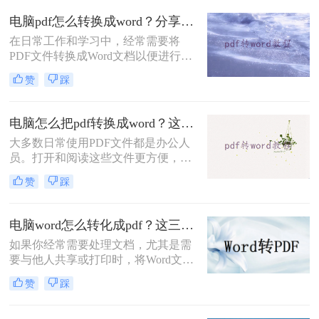
格式在保护文档完整性和格式一致性
电脑pdf怎么转换成word？分享三种实用转换方法！
方面具有优势，但有时我们可能需要
在日常工作和学习中，经常需要将
对其进行编辑或使用其中的内容。这
PDF文件转换成Word文档以便进行编
时候，就需要将pdf转成word。那你们
辑和修改。那么电脑pdf怎么转换成
知道pdf怎么转换成word电脑操作吗？
赞
踩
word呢？本文将介绍三种常用的电脑
下面就为大家详细介绍一下pdf转word
PDF转换成Word的方法。
的有关内容。
电脑怎么把pdf转换成word？这两种方法很方便！
大多数日常使用PDF文件都是办公人
员。打开和阅读这些文件更方便，但
在PDF中添加一些内容更困难，这需
赞
踩
要转换PDF文件的格式。电脑怎么把
pdf转换成word？很多人可能不不知道
怎么转换。那么今天就来给大家分享
电脑word怎么转化成pdf？这三种高效方法分享给你！
一下pdf转word的方法。
如果你经常需要处理文档，尤其是需
要与他人共享或打印时，将Word文档
转换为PDF格式无疑是个不错的选
赞
踩
择。与Word相比，使用PDF格式不仅
可以保留文档的格式和布局，还可以