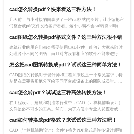
的情况，那么这两种格式转换该怎么解决？下面，小编分享了
PDF：https://pdftoword.55.la/cad2pdf/
cad怎么转换pdf？快来看这三种方法！
把cad转换成pdf的方法，希望对大家有所帮助！
几天前，与小对接的同事发了一堆cad格式的图片，让小编把它
们整合成pdf文件发给客户看看。这个小编不会cad转换pdf啊？
我找到了很多工具，问了几位有经验的同事，他们向小编推荐
cad图纸怎么转换pdf格式文件？这三种方法很不错
了一个可以快速解决cad转pdf的工具。好吧，下面一起看看cad
怎么转换pdf吧~
建筑行业的用户们都会需要使用CAD软件，能够让大家来随时
处理各种不同的图纸，而且对方没有相应的软件不能来进行查
看，有许多时候需要将CAD转换成PDF给别人来查看，那么不
怎么把cad图纸转换成pdf？试试这三种简单方法！
知道cad图纸怎么转换pdf格式文件的小伙伴们就赶紧来这里看
看小编提供的方法吧，相信一定能够帮助到各位哦。
CAD图纸的转换对于设计师和工程师来说是一个常见需求，特
2、打开链接进入转换界面。
别是在需要将图纸分享给不同平台或设备上的团队成员时。
PDF格式因其兼容性和稳定性，成为CAD图纸转换的理想选
cad怎么转pdf？试试这三种高效转换方法！
择。那么怎么把cad图纸转换成pdf呢？本文将介绍四种将CAD
图纸转换为PDF的方法。
在工程设计、建筑和制造等行业中，CAD（计算机辅助设计）
文件是必不可少的工具。然而，为了方便非专业人员查看或打
印，通常需要将这些复杂的CAD文件转换成更通用的PDF格
3、如果需要设置颜色和背景色，那么可以提前设
cad如何转换成pdf格式？来试试这三种方法吧！
式。那么cad怎么转pdf呢？本文将介绍三种常用的CAD转PDF
好，不然就是默认状态，设置好上传文件点击开始
的方法。
CAD（计算机辅助设计）文件转换为PDF格式是许多设计师和
转换。