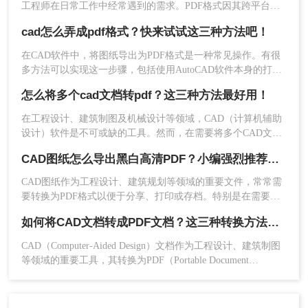
工程师在日常工作中经常遇到的需求。PDF格式因其跨平台兼
容性和不可编辑性，成为分享和存档设计文件的理想选择。那
cad怎么弄成pdf格式？快来试试这三种方法吧！
么CAD如何转换成PDF格式呢？本文将介绍四种将CAD文件转
换为PDF格式的方法。
在CAD软件中，将图纸导出为PDF格式是一种常见操作。有很
多方法可以实现这一步骤，包括使用AutoCAD软件本身的打印
功能、利用专门的CAD格式转换软件、以及使用在线PDF转换
怎么将多个cad文档转pdf？这三种方法最好用！
网站。本文将为你介绍这三种cad怎么弄成pdf格式方法，快来
选择适合你的方式，轻松将CAD图纸转换成PDF格式吧!
在工程设计、建筑制图及机械设计等领域，CAD（计算机辅助
设计）软件是不可或缺的工具。然而，在需要将多个CAD文档
分享给非CAD软件用户或进行打印时，将CAD文档转换为PDF
4、开始转换。
CAD图纸怎么导出黑白高清PDF？小编强烈推荐这三种方法！
格式成为了一个常见的需求。PDF格式以其良好的兼容性和稳
定性，确保了文档在不同设备和软件中的一致呈现。那么怎么
CAD图纸作为工程设计、建筑规划等领域的重要文件，常常需
将多个cad文档转pdf呢？以下是将多个CAD文档转换为PDF格
要转换为PDF格式以便于分享、打印或存档。特别是在需要保
式的几种方法。
持图纸的清晰度和专业度时，导出为黑白高清PDF成为了一个
如何将CAD文档转成PDF文档？这三种转换方法快来了解下！
理想的选择。那么CAD图纸怎么导出黑白高清PDF呢？本文将
介绍三种将CAD图纸导出为黑白高清PDF的方法，帮助读者轻
CAD（Computer-Aided Design）文档作为工程设计、建筑制图
松应对不同场景下的需求。
等领域的重要工具，其转换为PDF（Portable Document
Format）文档的需求日益增加。PDF格式因其良好的跨平台兼
容性和内容稳定性，成为了文档共享、归档和展示的首选。那
么如何将CAD文档转成PDF文档呢？以下将详细介绍几种将