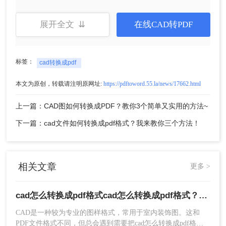
的好处就是省时，快来试试吧。
展开全文 ⇊
在线CAD转PDF
标签：
cad转换成pdf
本文为原创，转载请注明原网址:
https://pdftoword.55.la/news/17662.html
上一篇：CAD图如何转换成PDF？教你3个简单又实用的方法~
下一篇：cad文件如何转换成pdf格式？我来教你三个方法！
三、使用在线CAD转PDF工具
如果你不想安装额外的软件，或者只是偶尔需要将
相关文章
更多 >
CAD文件转换为PDF格式，那么可以使用在线CAD
转PDF工具。下面以转转大师在线CAD转PDF操作
cad怎么转换成pdf格式cad怎么转换成pdf格式？推荐这三种方法给大家！
为例。
CAD是一种较为专业的图样格式，常用于室内装饰图。这和
操作如下：
PDF文件格式不同，但总会遇到需要把cad怎么转换成pdf格式
1、对于数量不多的转换，我们可以使用在线CAD转