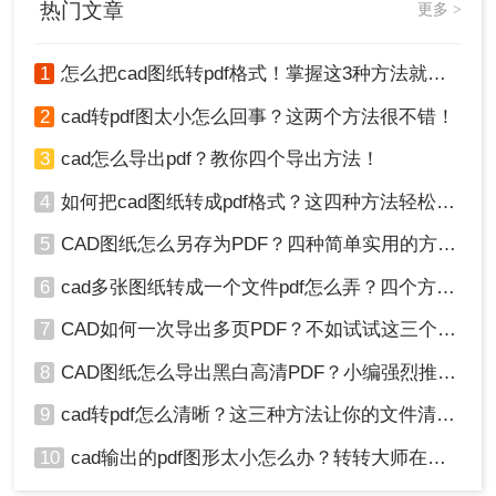
热门文章
更多 >
5、转换成功，点击下载就可以了。
CAD文档转换成PDF文档的方法。
总结：
1
怎么把cad图纸转pdf格式！掌握这3种方法就可以
以上就是cad怎么转换成pdf格式的全部方法操作
2
cad转pdf图太小怎么回事？这两个方法很不错！
了，不同的场景和需要可能适用不同的方法，你可
3
cad怎么导出pdf？教你四个导出方法！
以根据具体情况选择合适的方式。希望以上方法能
够帮助到你，祝你在转换过程中顺利完成。
4
如何把cad图纸转成pdf格式？这四种方法轻松转换！
5
CAD图纸怎么另存为PDF？四种简单实用的方法推荐
6
cad多张图纸转成一个文件pdf怎么弄？四个方法帮你搞定！
7
CAD如何一次导出多页PDF？不如试试这三个方法！
8
CAD图纸怎么导出黑白高清PDF？小编强烈推荐这三种方法！
9
cad转pdf怎么清晰？这三种方法让你的文件清晰无比！
10
cad输出的pdf图形太小怎么办？转转大师在线搞定