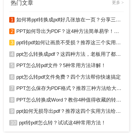
热门文章
更多 >
1
如何将ppt转换成pdf好几张放在一页？分享三种简单且高效的方法！
2
PPT如何导出为PDF？这4种方法简单易学！值得收藏！
3
ppt转pdf如何让画质不受损？推荐这三个实用方法给你！
4
ppt怎么转换成pdf？这四种方法，老板用了都给满分！
4、文档转换完成，打开即可查看转换后的文档。
注意：部分软件可能需要付费购买才能享受全部功
5
PPT怎么转pdf文件？5种常用方法详解！
能。
6
ppt怎么转pdf文件免费？四个方法帮你快速搞定
总结：
7
PPT怎么保存为PDF格式？推荐三种方法给大家！
以上就是如何把ppt转换成pdf文档的方法介绍了，
8
PPT怎么转换成Word？教你4种值得收藏的转换方法!！
三种方法都可以实现PPT到PDF的转换，你可以根
9
ppt如何无损导出pdf？推荐这四个实用方法给你！
据自己的需求和实际情况选择合适的方法。无论是
使用Microsoft PowerPoint内置功能、在线转换工具
10
ppt转pdf怎么转？试试这4种常用方法！
还是专业的PDF转换软件，都可以轻松完成转换操