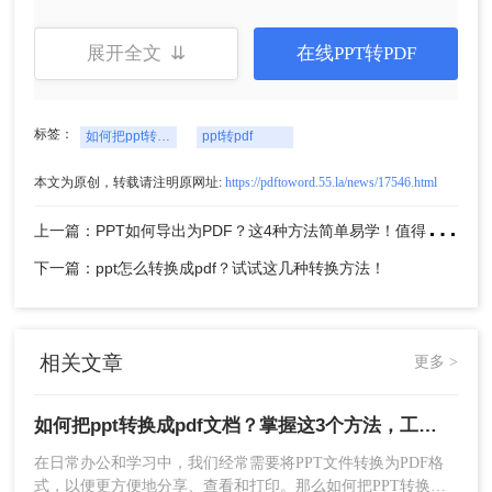
展开全文 ⇊
在线PPT转PDF
标签：
如何把ppt转换成pdf文档
ppt转pdf
本文为原创，转载请注明原网址:
https://pdftoword.55.la/news/17546.html
上
一篇：PPT如何导出为PDF？这4种方法简单易学！值得收藏！
2、PPT文档上传后，我们可以选择转换页面，是要
转换每一页还是按奇数、偶数、指定页来转换，设
下一篇：ppt怎么转换成pdf？试试这几种转换方法！
置好之后点击开始转换即可。
相关文章
更多 >
如何把ppt转换成pdf文档？掌握这3个方法，工作效率直接翻倍！
在日常办公和学习中，我们经常需要将PPT文件转换为PDF格
式，以便更方便地分享、查看和打印。那么如何把PPT转换成