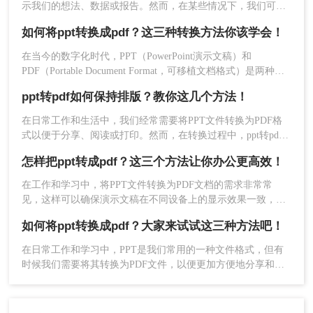
示我们的想法、数据或报告。然而，在某些情况下，我们可能
完成这一转换。
希望将PPT文件转换为PDF格式，以便更广泛地分享或确保文
如何将ppt转换成pdf？这三种转换方法你该学会！
件的格式一致性。本文将为您详细介绍PPT怎么转换成PDF，
并探讨一些相关的注意事项。
在当今的数字化时代，PPT（PowerPoint演示文稿）和
PDF（Portable Document Format，可移植文档格式）是两种广
2、选择PDF转换-其他转PDF-PPT转PDF，然后根
泛使用的文件格式，各自在不同的场景下发挥着重要作用。
ppt转pdf如何保持排版？教你这几个方法！
PPT因其强大的演示功能而备受青睐，而PDF则以其良好的兼
据提示上传要转换的PPT文件。
容性和稳定性，在文件共享、打印和归档方面表现出色。因
在日常工作和生活中，我们经常需要将PPT文件转换为PDF格
此，将PPT转换成PDF成为许多用户在工作和学习中的常见需
式以便于分享、阅读或打印。然而，在转换过程中，ppt转pdf
求。本文将详细介绍如何将ppt转换成pdf的几种方法，并分享
如何保持排版、格式和图片等元素的高质量呈现，是一个常见
一些实用技巧。
怎样把ppt转成pdf？这三个方法让你办公更高效！
的问题。本文将为您介绍四种方法，帮助您在将PPT转换为
PDF时保持排版。
在工作和学习中，将PPT文件转换为PDF文档的需求非常常
见，这样可以确保演示文稿在不同设备上的显示效果一致，并
且便于分享和打印。那么怎样把ppt转成pdf呢？本文将介绍三
如何将ppt转换成pdf？大家来试试这三种方法吧！
种常见的PPT转PDF方法，帮助您根据实际需求选择最合适的
方式。
在日常工作和学习中，PPT是我们常用的一种文件格式，但有
时候我们需要将其转换为PDF文件，以便更加方便地分享和阅
3、点击开始转换。
读。那么，如何将ppt转换成pdf呢？本文将为您介绍三种简单
而高效的方法，帮助您轻松完成转换。