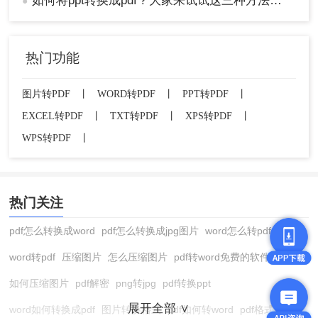
如何将ppt转换成pdf？大家来试试这三种方法吧！
●
热门功能
图片转PDF
丨
WORD转PDF
丨
PPT转PDF
丨
EXCEL转PDF
丨
TXT转PDF
丨
XPS转PDF
丨
WPS转PDF
丨
热门关注
pdf怎么转换成word
pdf怎么转换成jpg图片
word怎么转pdf
word转pdf
压缩图片
怎么压缩图片
pdf转word免费的软件
如何压缩图片
pdf解密
png转jpg
pdf转换ppt
展开全部 ∨
word如何转换成pdf
图片转换格式
pdf如何转word
pdf格式转换