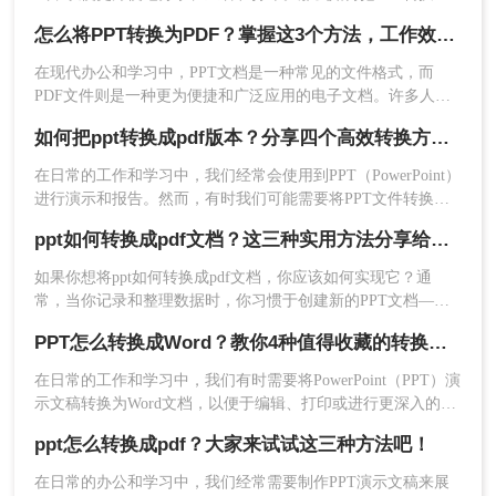
PDF文档呢？本文将介绍三种实用的方法，帮助你轻松实现
怎么将PPT转换为PDF？掌握这3个方法，工作效率直接翻倍！
PPT到PDF的转换。
3、PPT转PDF转换完成后的，点击下载即可得到转
在现代办公和学习中，PPT文档是一种常见的文件格式，而
换后的文档，在线转换的操作就是这样了。
PDF文件则是一种更为便捷和广泛应用的电子文档。许多人在
注意：上传和下载文件时要确保网络环境的安全，
工作和学习中需要将PPT文件转换为PDF文件，以便更好地共
避免个人隐私泄露。
如何把ppt转换成pdf版本？分享四个高效转换方法！
享和保存。那么，怎么将PPT转换为PDF呢？本文将为您介绍
几种简单易行的方法，帮助您快速完成转换。
方法三：使用专业的PDF转换软件
在日常的工作和学习中，我们经常会使用到PPT（PowerPoint）
进行演示和报告。然而，有时我们可能需要将PPT文件转换成
PDF版本，以便于在没有PowerPoint软件的环境下进行查看和
除了以上两种方法外，还可以使用专业的PDF转换
ppt如何转换成pdf文档？这三种实用方法分享给你！
分享，或者为了保持演示内容的格式和布局不变。那么，如何
软件来实现PPT到PDF的转换。这些软件通常具有
把PPT转换成PDF版本呢？本文将为您介绍几种常见的方法。
更强大的功能和更高的转换质量。下面以转转大师
如果你想将ppt如何转换成pdf文档，你应该如何实现它？通
常，当你记录和整理数据时，你习惯于创建新的PPT文档——
PDF转换器操作为例。
这种常用的简单编辑文档格式，有时你不可避免地会遇到文档
操作如下：
PPT怎么转换成Word？教你4种值得收藏的转换方法!！
格式转换的问题。今天小编就来解决一下ppt转pdf这个问题。
1、官网下载打开转转大师客户端。
在日常的工作和学习中，我们有时需要将PowerPoint（PPT）演
示文稿转换为Word文档，以便于编辑、打印或进行更深入的内
容整理。虽然两者都是Microsoft Office套件的一部分，但它们
ppt怎么转换成pdf？大家来试试这三种方法吧！
的设计用途不同，因此直接转换并不总是直截了当。不过，借
助一些技巧和工具，我们可以有效地将PPT转换为Word格式。
在日常的办公和学习中，我们经常需要制作PPT演示文稿来展
那么PPT怎么转换成Word呢？以下是一些实用的方法，帮助你