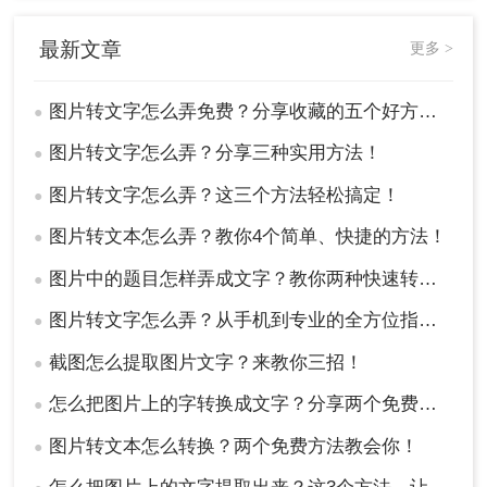
最新文章
更多 >
图片转文字怎么弄免费？分享收藏的五个好方法！
●
图片转文字怎么弄？分享三种实用方法！
●
图片转文字怎么弄？这三个方法轻松搞定！
●
图片转文本怎么弄？教你4个简单、快捷的方法！
●
方法五、使用钉钉提取文字
图片中的题目怎样弄成文字？教你两种快速转换的方法！
●
其实我们日常中有许多通讯工具也可以帮我们实现
图片转文字怎么弄？从手机到专业的全方位指南！
●
图片文字识别，例如微信、QQ，甚至是工作常用的
钉钉也可以做到。
截图怎么提取图片文字？来教你三招！
●
不过这个方法适合量较少的小伙伴，因为目前仅支
持逐张识别，接下来我就以钉钉为例，示范给大家
怎么把图片上的字转换成文字？分享两个免费方法！
●
看看怎么操作吧！
图片转文本怎么转换？两个免费方法教会你！
●
操作如下：
1、将需要识别文字的图片发送到与自己的聊天框