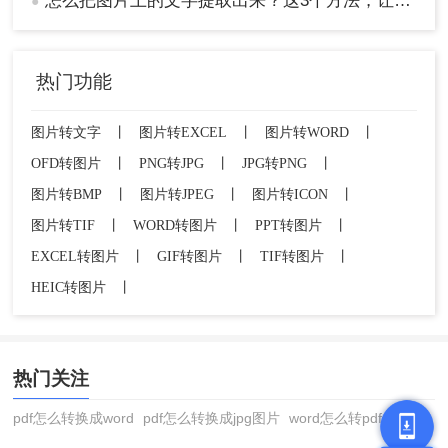
怎么把图片上的文字提取出来？这3个方法，让你事半功倍！
●
（才不会影响到他人），并长按图片，选择【识别
图片文字】，如果是收到别人发来的图片也可以这
么操作；
热门功能
图片转文字
丨
图片转EXCEL
丨
图片转WORD
丨
OFD转图片
丨
PNG转JPG
丨
JPG转PNG
丨
图片转BMP
丨
图片转JPEG
丨
图片转ICON
丨
图片转TIF
丨
WORD转图片
丨
PPT转图片
丨
EXCEL转图片
丨
GIF转图片
丨
TIF转图片
丨
HEIC转图片
丨
热门关注
pdf怎么转换成word
pdf怎么转换成jpg图片
word怎么转pdf