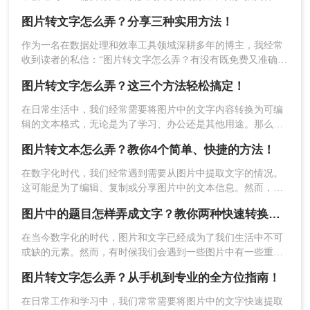
需求设置一些条件，然后再点开始转换。
识别文字信息等。然而，市面上的很多图片转文字工具并不是
图片转文字怎么弄？分享三种实用方法！
免费的，或者功能受限。那么，今天我就来为大家介绍几种免
费实现图片转文字的方法，并分享详细的步骤，让大家轻松解
作为一名在数据处理和效率工具领域深耕多年的博主，我经常
决图片转文字怎么弄免费问题。
收到读者的私信：“图片转文字怎么弄？有没有既免费又准确的
方法？”确实，在日常学习、办公甚至生活中，我们总会遇到需
图片转文字怎么弄？这三个方法轻松搞定！
要从截图、照片或扫描件中提取文字的场景。
在日常生活中，我们经常需要将图片中的文字内容转换为可编
辑的文本格式，无论是为了学习、办公还是其他用途。那么图
片转文字怎么弄呢？本文将介绍三种常用的图片转文字方法。
图片转文本怎么弄？教你4个简单、快捷的方法！
在数字化时代，我们经常遇到需要从图片中提取文字的情况。
3、转换完成，点击打开即可查看文件。
这可能是为了编辑、复制或分享图片中的文本信息。然而，图
片中的文字往往无法直接复制，这使得提取文字成为一项具有
图片中的题目怎样弄成文字？教你两种快速转换的方法！
挑战性的任务。那么图片转文本怎么弄呢？本文将介绍几种实
用的方法，帮助您从图片中提取文字。
在当今数字化的时代，图片和文字已经成为了我们生活中不可
或缺的元素。然而，有时候我们会遇到一些图片中有一些重要
信息是以文字形式呈现的，而我们又希望将这些文字提取到电
图片转文字怎么弄？从手机到专业的全方位指南！
子文件或是网络中。今天，我将为大家分享一些方法，教大家
图片中的题目怎样弄成文字。
在日常工作和学习中，我们常常需要将图片中的文字快速提取