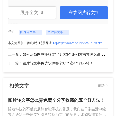
转转大师PDF转换器是一款主打格式转换的软件，
同时也具备了图片转文字的功能，智能的识别图片
展开全文 ⇊
在线图片转文字
中的文字，支持WORD文档、EXCEL文档二种导出
格式。
操作如下：
标签：
图片转文字怎么弄免费
图片转文字
1、百度搜索“转转大师pdf转换器”，然后从官网
(https://pdftoword.55.la/)下载安装软件。
本文为原创，转载请注明原网址:
https://pdftoword.55.la/news/16766.html
上
一篇：如何从截图中提取文字？这3个识别方法常见又高效~！
下一篇：图片转文字免费软件哪个好？这4个很不错！
相关文章
更多 >
图片转文字怎么弄免费？分享收藏的五个好方法！
2、上传要转换的图片，如果要转换的图片较多可以
随着科技的不断发展和智能手机的普及，我们在日常生活中经
直接添加文件夹从而批量转换，点击转换之前可按
常会遇到一些需要将图片转换为文字的场景，比如扫描文件、