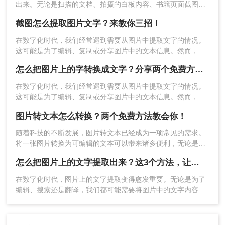
出来。无论是扫描的文档、拍摄的白板内容、书籍页面截图，
还是包含文字的复杂图表，高效地将图片转为可编辑文字
截图怎么提取图片文字？来教你三招！
（OCR技术）能极大提升效率。那么图片转文字怎么弄呢？本
文将详细介绍几种主流高效方法，涵盖不同场景和设备需求。
方法三、使用QQ截图功能
在数字化时代，我们经常遇到需要从图片中提取文字的情况。
这可能是为了编辑、复制或分享图片中的文本信息。然而，图
PC端最便捷的图片文字识别工具，虽然只能截图当
片中的文字往往无法直接复制，这使得提取文字成为一项具有
怎么把图片上的字转换成文字？分享两个免费方法！
前屏幕，但碰上某些不允直接进行复制的网站时，
挑战性的任务。那么截图怎么提取图片文字呢？本文将介绍几
种实用的方法，帮助您从图片中提取文字。
截图识别文字能够让我们的工作进展更快，节省时
在数字化时代，我们经常遇到需要从图片中提取文字的情况。
间。
这可能是为了编辑、复制或分享图片中的文本信息。然而，图
操作如下：
片中的文字往往无法直接复制，这使得提取文字成为一项具有
图片转文本怎么转换？两个免费方法教会你！
挑战性的任务。那么怎么把图片上的字转换成文字呢？本文将
保持QQ在线状态，随便点开一个聊天界面，然后按
介绍几种实用的方法，帮助您从图片中提取文字。
快捷键“Ctrl+Alt+O”截图，在弹出来窗口左侧选择要
随着科技的不断发展，图片转文本已经成为一项常见的需求。
用到的文本，最后在右侧复制文本即可。
将一张图片转换为可编辑的文本可以带来诸多便利，无论是编
辑文档还是进行翻译工作都能事半功倍。那么图片转文本怎么
怎么把图片上的文字提取出来？这3个方法，让你事半功倍！
转换呢？在本文中，将为您介绍几种常用的图片转文本的方
法。
在数字化时代，图片上的文字提取变得愈发重要。无论是为了
编辑、搜索还是翻译，我们都可能需要将图片中的文字内容转
化为可编辑的文本格式。那么怎么把图片上的文字提取出来
呢？本文将介绍三种常用的提取图片文字的方法，帮助读者更
好地理解和应用这些技术。