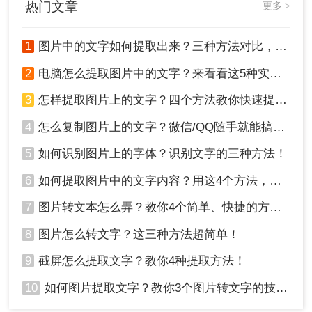
热门文章
更多 >
1
图片中的文字如何提取出来？三种方法对比，一看就懂！
2
电脑怎么提取图片中的文字？来看看这5种实用方法详解吧！
3
怎样提取图片上的文字？四个方法教你快速提取！
方法四、使用微信提取
4
怎么复制图片上的文字？微信/QQ随手就能搞，真不用装一堆软件！
在微信上收到其他人发来的图片，无需另存，直接
长按图片就可以识别提取文字内容，日常生活里用
5
如何识别图片上的字体？识别文字的三种方法！
起来超级方便！
6
如何提取图片中的文字内容？用这4个方法，轻松搞定！
操作如下：
1、在聊天界面打开图片，点击图片右下角的“...”，
7
图片转文本怎么弄？教你4个简单、快捷的方法！
选择“提取文字”即可。
8
图片怎么转文字？这三种方法超简单！
2、选中文字内容，可以对其进行转发、复制、收
藏、搜索等操作~
9
截屏怎么提取文字？教你4种提取方法！
10
如何图片提取文字？教你3个图片转文字的技巧，太实用了！