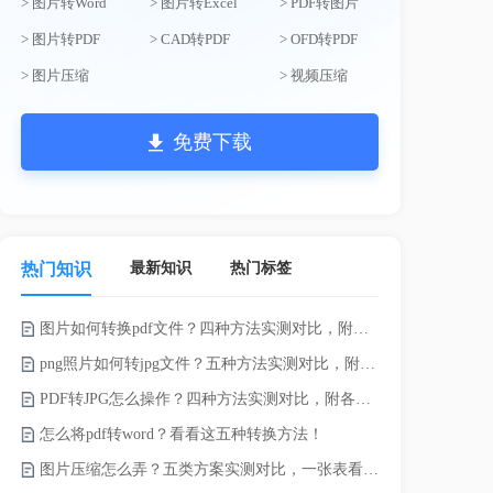
> 图片转Word
> 图片转Excel
> PDF转图片
> 图片转PDF
> CAD转PDF
> OFD转PDF
> 图片压缩
> 视频压缩
免费下载
最新知识
热门标签
热门知识
图片如何转换pdf文件？四种方法实测对比，附各场景最优选！
电脑上doc怎
png照片如何转jpg文件？五种方法实测对比，附各场景最优选!！
如何将word
PDF转JPG怎么操作？四种方法实测对比，附各场景最优选！
word转换成
怎么将pdf转word？看看这五种转换方法！
word如何转
图片压缩怎么弄？五类方案实测对比，一张表看懂怎么选！
word如何转