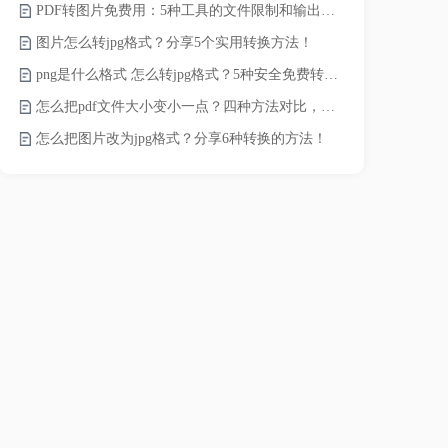
PDF转图片免费用：5种工具的文件限制和输出质量对比！
word转pd
图片怎么转jpg格式？分享5个实用转换方法！
png是什么格式 怎么转jpg格式？5种安全免费转换方法全解析！
pdf太大了
怎么把pdf文件大小变小一点？四种方法对比，一看就懂！
怎么把图片改为jpg格式？分享6种转换的方法！
pdf文件怎