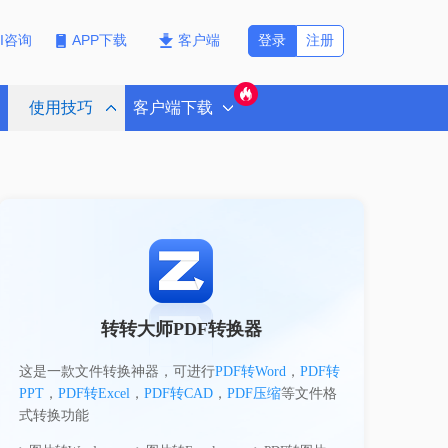
登录
注册
PI咨询
APP下载
客户端
使用技巧
客户端下载
转转大师PDF转换器
这是一款文件转换神器，可进行
PDF转Word
，
PDF转
PPT
，
PDF转Excel
，
PDF转CAD
，
PDF压缩
等文件格
式转换功能