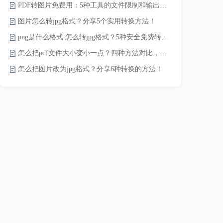
PDF转图片免费用：5种工具的文件限制和输出质量对比！
pdf文件怎
图片怎么转jpg格式？分享5个实用转换方法！
pdf太大了
png是什么格式 怎么转jpg格式？5种安全免费转换方法全解析！
pdf怎么压缩
怎么把pdf文件大小变小一点？四种方法对比，一看就懂！
录的视频太大
怎么把图片改为jpg格式？分享6种转换的方法！