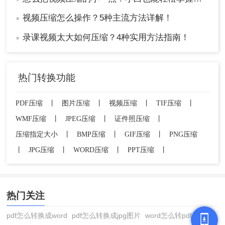
视频压缩怎么操作？5种主流方法详解！
●
录课视频太大如何压缩？4种实用方法指南！
●
热门转换功能
PDF压缩
丨
图片压缩
丨
视频压缩
丨
TIF压缩
丨
WMF压缩
丨
JPEG压缩
丨
证件照压缩
丨
压缩指定大小
丨
BMP压缩
丨
GIF压缩
丨
PNG压缩
丨
JPG压缩
丨
WORD压缩
丨
PPT压缩
丨
热门关注
pdf怎么转换成word
pdf怎么转换成jpg图片
word怎么转pdf