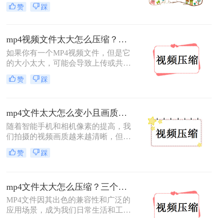
缺的一部分。然而，有时我们会面临
赞
踩
一个问题：MP4视频文件太大，不仅
占用了大量的存储空间，而且在传输
和分享时也极为不便。这时，对MP4
mp4视频文件太大怎么压缩？不妨试试这2个视频压缩方法！
视频进行压缩就显得尤为重要。那么
mp4视频太大怎么压缩呢？本文将探
如果你有一个MP4视频文件，但是它
讨几种有效的MP4视频压缩方法，帮
的大小太大，可能会导致上传或共享
助您轻松解决视频过大的问题。
变得困难。但我们又很想将视频进行
赞
踩
上传分享给家人朋友，这个时候就需
要对视频进行压缩处理。为了解决这
个问题，今天小编整理了mp4视频文
mp4文件太大怎么变小且画质好？这些方法可以帮助你高质量压缩！
件太大怎么压缩的方法，赶紧跟着小
编一起学习一下吧~
随着智能手机和相机像素的提高，我
们拍摄的视频画质越来越清晰，但与
此同时，视频文件体积也越来越大。
赞
踩
mp4文件太大怎么变小且画质好，成
为许多用户关心的问题。本文将为您
详细介绍几种实用的压缩方法。
mp4文件太大怎么压缩？三个压缩方法教给你！
MP4文件因其出色的兼容性和广泛的
应用场景，成为我们日常生活和工作