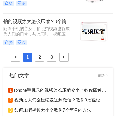
就无法发送了，这时候只能将视频压
赞
踩
松管理视频资料。
缩，那么要怎么mp4视频太大怎么压
缩会比较好呢，很多时候视频压缩了
就变糊了，这是大家都不想的，所以
拍的视频太大怎么压缩？3个简单快捷的方法分享！
找到一款好用的mp4视频压缩很重
要，下面就给大家带来一款很棒的视
随着手机的普及，拍照拍视频也就成
频压缩软件。
为人们的日常，与此同时，视频压缩
变得越来越重要。无论是为了在移动
赞
踩
设备上播放，还是为了通过网络分享
视频，压缩视频文件大小都是必不可
少的。
<
1
2
3
>
热门文章
更多 >
1
iphone手机录的视频怎么压缩变小？教你四种压缩方法！
2
视频太大怎么压缩发送到微信？教你3招轻松搞定！
3
如何压缩视频大小？教你7个简单的方法