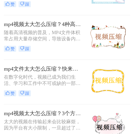
而，有时视频文件过大，不仅占用存
赞
踩
缩MP4视频文件，同时保持优质的画
储空间，还会影响上传、分享的速
质。
度。如何在保证画质的前提下，有效
地压缩MP4视频文件，成为了一个值
mp4视频太大怎么压缩？4种高效压缩方法详解！
得探讨的问题。那么mp4视频太大怎
么压缩不影响画质呢？本文将为您介
随着高清视频的普及，MP4文件体积
绍三种压缩MP4视频且不影响画质的
常占用大量存储空间，导致设备内存
方法。
不足或上传困难。那么mp4视频太大
赞
踩
怎么压缩呢？本文将结合最新工具和
技巧，提供4种高效压缩MP4视频的
方法，帮助用户快速释放空间。
mp4文件太大怎么压缩？快来试试这几种方法吧！
在数字化时代，视频已成为我们生
活、学习和工作中不可或缺的一部
分。MP4作为一种流行的视频格式，
赞
踩
因其高兼容性和良好的画质而备受青
睐。然而，高清的MP4文件往往占用
大量存储空间，给传输和分享带来诸
mp4视频太大怎么压缩？3个方法教你有效减小存储体积！
多不便。为了解决这个问题，我们需
要对MP4文件进行压缩。那么mp4文
太大的视频在传输起来会比较麻烦，
件太大怎么压缩呢？本文将介绍几种
因为平台有大小限制，一旦超过了，
高效压缩MP4文件的方法，帮助您轻