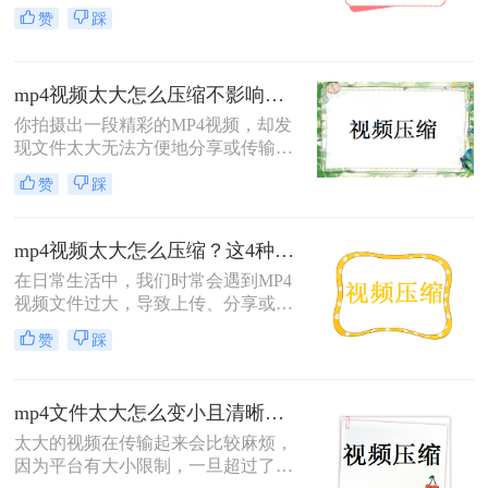
中常见的视频格式。然而，有时MP4
赞
踩
文件的大小可能会超出我们的预期，
不仅占用大量存储空间，而且在传输
或分享时也可能遇到麻烦。这时，压
mp4视频太大怎么压缩不影响画质？3个方法教会你！
缩MP4文件就显得尤为重要。那么
MP4文件太大怎么压缩呢？本文将介
你拍摄出一段精彩的MP4视频，却发
绍三种实用的MP4文件压缩方法，帮
现文件太大无法方便地分享或传输。
助您轻松应对文件过大的问题。
同时，你又不想损失视频的高画质。
赞
踩
该怎么办呢？不用担心，本篇文章将
为你详细介绍mp4视频太大怎么压缩
不影响画质，以便方便分享，同时保
mp4视频太大怎么压缩？这4种方法帮你压缩大小！
持高画质的终极方法。
在日常生活中，我们时常会遇到MP4
视频文件过大，导致上传、分享或存
储受限的问题。那么mp4视频太大怎
赞
踩
么压缩呢？为了帮助大家轻松解决这
一困扰，本文将介绍四种MP4视频压
缩的方法。
mp4文件太大怎么变小且清晰度高？分享三种可以变小的方法！
太大的视频在传输起来会比较麻烦，
因为平台有大小限制，一旦超过了，