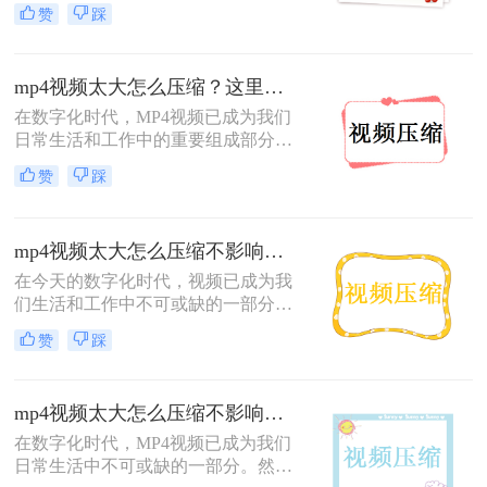
就无法发送了，这时候只能将视频压
赞
踩
缩，那么要怎么mp4文件太大怎么变
小且清晰度高会比较好呢，很多时候
视频压缩了就变糊了，这是大家都不
mp4视频太大怎么压缩？这里有四个压缩方法
想的，所以找到一款好用的视频压缩
很重要，下面就给大家带来一款很棒
在数字化时代，MP4视频已成为我们
的视频压缩软件。
日常生活和工作中的重要组成部分。
然而，高清MP4视频文件往往占用大
赞
踩
量存储空间，传输速度也相对较慢。
因此，mp4视频太大怎么压缩成为了
一个广泛关注的问题。本文将介绍四
mp4视频太大怎么压缩不影响画质？三个压缩方法教给你！
种实用的MP4视频压缩方法。
在今天的数字化时代，视频已成为我
们生活和工作中不可或缺的一部分。
然而，随着高清和超高清视频的普
赞
踩
及，视频文件的大小也变得越来越庞
大。这对于我们存储和分享视频来
说，可能会带来诸多困扰。因此，探
mp4视频太大怎么压缩不影响画质？这3种方法轻松实现压缩！
索一种不影响画质的MP4视频压缩方
法变得尤为重要。那么mp4视频太大
在数字化时代，MP4视频已成为我们
怎么压缩不影响画质呢？在本文中，
日常生活中不可或缺的一部分。然
我们将介绍三种有效途径，帮助您压