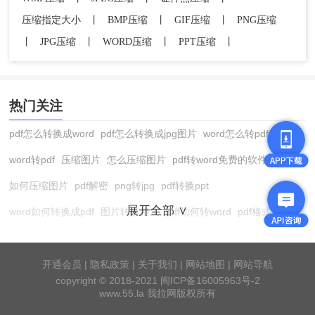
压缩指定大小
丨
BMP压缩
丨
GIF压缩
丨
PNG压缩
丨
JPG压缩
丨
WORD压缩
丨
PPT压缩
丨
热门关注
pdf怎么转换成word
pdf怎么转换成jpg图片
word怎么转pdf
word转pdf
压缩图片
怎么压缩图片
pdf转word免费的软件
如何压缩图片
pdf解密
png转jpg
pdf转换ppt
展开全部 ∨
word如何转换成pdf
图片转换格式
pdf如何转word
pdf格式转换
在线pdf转换成word
pdf转图片
pdf怎么转换成jpg图片
图片转pdf
pdf转cad
图片压缩软件
jpg转换成pdf
在线word转pdf
开通会员
|
隐私政策
|
关于我们
|
网站地图
|
网站导航
copyright © 2018-2021 闽ICP备16005963号-2
pdf转word工具
pdf压缩
pdf转word
pdf转ppt
cad版本转换器
www.55.la 我拉网版权所有