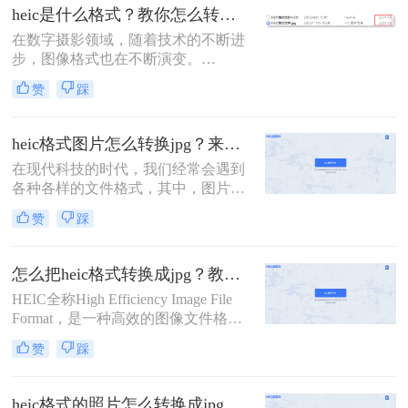
怎样转jpg问题，本文将向您介绍三种
heic是什么格式？教你怎么转换成jpg方法！
简单而有效的方法，帮助将heic格式
在数字摄影领域，随着技术的不断进
的照片转换为常用的jpg格式。
步，图像格式也在不断演变。
HEIC（High Efficiency Image
赞
踩
Container），即高效图像容器格式，
便是这一演变过程中的一个重要产
物。它作为苹果公司在iOS 11及后续
heic格式图片怎么转换jpg？来看看这三种简单的方法详解！
版本中引入的默认图像格式，旨在通
在现代科技的时代，我们经常会遇到
过更高效的压缩算法来节省存储空
各种各样的文件格式，其中，图片格
间，同时保持图像的高品质。
式也是其中之一。HEIC（High
赞
踩
Efficiency Image File Format）格式作
为一种新的图片格式，相较于传统的
JPG格式具备更高的压缩效率和更好
怎么把heic格式转换成jpg？教你三种简单的图片格式转换方法！
的图像质量。然而，由于HEIC格式的
HEIC全称High Efficiency Image File
兼容性问题，它并不适用于所有设备
Format，是一种高效的图像文件格
和软件。所以，当我们将HEIC格式的
式，由Moving Picture Experts
图片转换为JPG格式时，就需要借助
赞
踩
Group（MPEG）制定。HEIC在图片
一些工具和技巧。那么heic格式图片
质量和文件大小方面都比JPEG更加优
怎么转换jpg呢？本文将介绍三种常用
秀，而且支持透明度、动画和深色模
的方法，帮助你轻松实现HEIC转JPG
heic格式的照片怎么转换成jpg？教你4种好用转换方法！