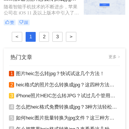
式等功能。相比于JPEG，HEIC格式
的目标。
随着智能手机技术的不断进步，苹果
图片在存储相同图片质量的情况下，
公司在 iOS 11 及以上版本中引入了一
可以节省大量的存储空间。怎么把
种新的图像格式——高效图像编码
heic格式转换成jpg？虽然HEI
赞
踩
（High Efficiency Image Format, 简称
HEIC）。HEIC 格式利用了高效的图
<
1
2
3
>
像压缩技术，可以在保持高质量的同
时占用更少的存储空间。然而，这种
格式并不被所有设备和软件所支持，
这给一些用户带来了不便。
热门文章
更多 >
1
图片heic怎么转jpg？快试试这几个方法！
2
heic格式的照片怎么转换成jpg？这四种方法快速转换格式！
3
iPhone照片HEIC怎么转JPG？试过几个管用的方法！
4
怎么把heic格式免费转换成jpg？3种方法轻松解决，原来这么简单！
5
如何heic图片批量转换为jpg文件？这三种方法快速转换格式！