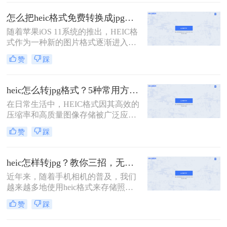
欢迎，特别是在苹果设备中广泛应
景，分别介绍Windows自带工具、在
用。然而，这种格式在非苹果设备或
线转换、iPhone端设置和Mac自带工
怎么把heic格式免费转换成jpg？3种方法轻松解决，原来这么简单！
某些应用程序中可能不被直接支持，
具四条路子，帮你看完就能上手。
随着苹果iOS 11系统的推出，HEIC格
因此需要将HEIC批量转换为更通用的
式作为一种新的图片格式逐渐进入人
JPG格式。那么heic怎么批量转jpg
们的视野。这种格式能够在保证照片
呢？本文将介绍三种将HEIC批量转换
赞
踩
质量的同时，减少系统储存空间的占
为JPG的高效方法。
用。然而，这也带来了一个问题：许
多Windows用户在电脑上无法直接查
heic怎么转jpg格式？5种常用方法详细解析！
看或打开HEIC格式的图片。为此，我
在日常生活中，HEIC格式因其高效的
们需要将其转换为更通用的JPG格
压缩率和高质量图像存储被广泛应用
式。那么怎么把heic格式免费转换成
于苹果设备中。然而，由于其兼容性
jpg呢？以下是几种免费的HEIC转JPG
赞
踩
较差，许多老旧设备或平台无法直接
的方法，供您参考。
打开HEIC文件。为了满足跨设备查
看、分享的需求，将HEIC转换为通用
heic怎样转jpg？教你三招，无损转换！
的JPG格式成为常见操作。那么heic怎
近年来，随着手机相机的普及，我们
么转jpg格式呢？以下是几种常用方法
越来越多地使用heic格式来存储照
的详细解析，帮助您高效完成转换。
片。然而，与传统的jpg格式相比，
赞
踩
heic格式的兼容性较差，不支持的设
备无法打开这些照片。为了解决heic