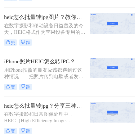
差。那么heic怎么批量转jpg图片呢？
格式转换。
本文将介绍三种批量转换HEIC到JPG
的方法，涵盖不同系统和需求。
heic怎么批量转jpg图片？教你三种简单的图片格式转换方法！
在数字摄影和移动设备日益普及的今
天，HEIC格式作为苹果设备专用的图
片格式，凭借其高效的压缩和优秀的
赞
踩
图像质量，受到了广大用户的喜爱。
然而，由于兼容性问题，许多非苹果
设备或软件无法直接打开和编辑HEIC
iPhone照片HEIC怎么转JPG？试过几个管用的方法！
图片。因此，heic怎么批量转jpg图片
用iPhone拍照的朋友应该都遇到过这
成为了一个常见的需求。本文将为您
种情况——把照片传到电脑或者发给
介绍几种简单高效的方法，帮助您轻
别人，结果对方打不开，文件后缀是
松实现HEIC到JPG的批量转换。
赞
踩
HEIC，不是熟悉的JPG。这是因为从
iOS 11开始，iPhone默认用HEIC格式
保存照片，体积小、画质好，但兼容
heic怎么批量转jpg？分享三种常用的转换方法！
性确实是个问题。很多老旧设备、
在数字摄影和日常图像处理中，
Windows电脑、部分社交平台和网页
HEIC（High Efficiency Image
上传入口都不认这个格式。所
Format）作为一种高效的图像格式，
以"iphone照片heic怎么转jpg"成了不
赞
踩
因其出色的压缩率和图像质量而备受
少人的刚需。这篇文章按不同使用场