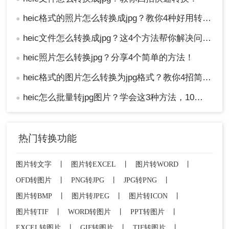
heic格式的照片怎么转换成jpg？教你4种好用转换方法！
●
heic文件怎么转换成jpg？这4个方法帮你解决问题！
●
heic照片怎么转换jpg？分享4个简单的方法！
●
heic格式的图片怎么转换为jpg格式？教你4招简便的转换方法！
●
heic怎么批量转jpg图片？学会这3种方法，10秒转换上百张图片。
●
热门转换功能
图片转文字
丨
图片转EXCEL
丨
图片转WORD
丨
OFD转图片
丨
PNG转JPG
丨
JPG转PNG
丨
图片转BMP
丨
图片转JPEG
丨
图片转ICON
丨
图片转TIF
丨
WORD转图片
丨
PPT转图片
丨
EXCEL转图片
丨
GIF转图片
丨
TIF转图片
丨