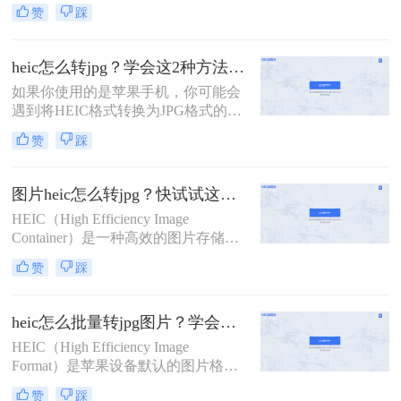
小。然而，由于HEIC格式的图片在一
赞
踩
些设备和平台上不兼容，很多用户需
要将HEIC图片转换为JPG格式以便更
广泛地使用。那么，heic怎样转jpg
heic怎么转jpg？学会这2种方法，轻松打开heic格式照片！
呢？下面将为大家介绍三种简单的方
如果你使用的是苹果手机，你可能会
法。
遇到将HEIC格式转换为JPG格式的问
题。虽然HEIC格式在保存图像时可以
赞
踩
节省大量存储空间，但不是所有设备
都支持该格式。以下是heic怎么转jpg
的方法，可以帮助你将HEIC格式转换
图片heic怎么转jpg？快试试这几个方法！
为JPG格式。
HEIC（High Efficiency Image
Container）是一种高效的图片存储格
式，由苹果公司开发，主要用于iOS
赞
踩
设备和macOS系统中。然而，由于其
相对较新，许多设备和软件尚不完全
支持HEIC格式，因此在实际应用中，
heic怎么批量转jpg图片？学会这3种方法，10秒转换上百张图片。
经常需要将HEIC图片转换为更通用的
HEIC（High Efficiency Image
JPG格式。那么图片heic怎么转jpg
Format）是苹果设备默认的图片格
呢？以下是一些将HEIC图片转换为
式，虽然节省存储空间，但兼容性较
JPG格式的方法，帮助用户轻松实现
赞
踩