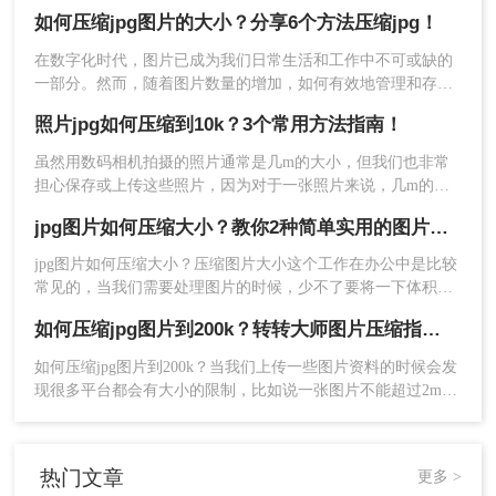
机拍出来的图片都很大，如果不如何压缩jpg文件的话，那么就
如何压缩jpg图片的大小？分享6个方法压缩jpg！
会上传失败。那么你知道怎么压缩jpg图片大小呢？小编今天就
来给大家讲述一下压缩图片的方法。
在数字化时代，图片已成为我们日常生活和工作中不可或缺的
4、压缩完成，大家可以对比一下压缩前后的大小，是不是小
一部分。然而，随着图片数量的增加，如何有效地管理和存储
这些图片成为了一个挑战。JPG图片因其良好的压缩比和广泛
了很多呢。
照片jpg如何压缩到10k？3个常用方法指南！
的兼容性而广受欢迎，但在某些情况下，我们仍需要进一步压
缩JPG图片的大小以节省存储空间或加快网络传输速度。那么
虽然用数码相机拍摄的照片通常是几m的大小，但我们也非常
方法三、WPS图片工具压缩图片的大小
如何压缩jpg图片的大小呢？本文将介绍几种有效压缩JPG图片
担心保存或上传这些照片，因为对于一张照片来说，几m的体
大小的方法。
积对我们来说仍然太大。我们如何在保证质量的同时如何压缩
jpg图片如何压缩大小？教你2种简单实用的图片压缩方法
到10k？今天，我将和大家讨论照片jpg如何压缩到10k的方法。
1、WPS办公软件有很多功能，压缩图片的大小也是可以的。
jpg图片如何压缩大小？​压缩图片大小这个工作在办公中是比较
首先，启动WPS图片工具，接着打开您希望进行压缩的图片。
常见的，当我们需要处理图片的时候，少不了要将一下体积较
然后，在顶部工具栏上找到并毫不犹豫地点击“功能箱”选项。
大的图片进行压缩变小，那么大家通常都是使用什么工具呢？
如何压缩jpg图片到200k？转转大师图片压缩指定大小工具推荐
市面上工具有很多，质量也是参差不齐，想要找到一款好用的
压缩jpg图片还得要多方测试，今天就来给大家推荐一下转转大
如何压缩jpg图片到200k？​当我们上传一些图片资料的时候会发
师，还不错的哦。
现很多平台都会有大小的限制，比如说一张图片不能超过2m或
者是多少，但是现在的相机拍出来的图片都很大，如果不压缩
图片大小的话，那么就会上传失败。那么你知道如何压缩jpg图
片到200k呢？小编今天就来给大家讲述一下压缩图片的方法。
热门文章
更多 >