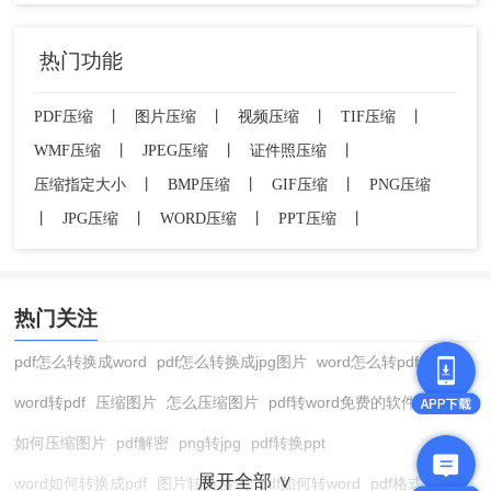
热门功能
PDF压缩
丨
图片压缩
丨
视频压缩
丨
TIF压缩
丨
WMF压缩
丨
JPEG压缩
丨
证件照压缩
丨
压缩指定大小
丨
BMP压缩
丨
GIF压缩
丨
PNG压缩
丨
JPG压缩
丨
WORD压缩
丨
PPT压缩
丨
热门关注
pdf怎么转换成word
pdf怎么转换成jpg图片
word怎么转pdf
word转pdf
压缩图片
怎么压缩图片
pdf转word免费的软件
如何压缩图片
pdf解密
png转jpg
pdf转换ppt
展开全部 ∨
word如何转换成pdf
图片转换格式
pdf如何转word
pdf格式转换