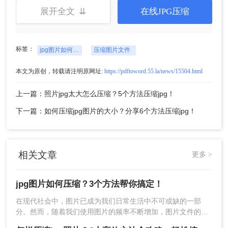
5、压缩完成点击下载即可。
展开全文 ⇊
在线JPG压缩
方法二、转转大师客户端图片压缩
标签：
jpg图片如何压缩
压缩图片文件
1、如果想要批量快速压缩图片，那么下载客户端就很方便
本文为原创，转载请注明原网址:
https://pdftoword.55.la/news/15504.html
了，在本文上方点击下载即可。
上一篇：照片jpg太大怎么压缩？5个方法压缩jpg！
下一篇：如何压缩jpg图片的大小？分享6个方法压缩jpg！
相关文章
更多 >
jpg图片如何压缩？3个方法帮你搞定！
在现代社会中，图片已成为我们日常生活中不可或缺的一部
2、打开转转大师，选择文件压缩-图片压缩。
分。然而，随着我们使用图片的频率不断增加，图片文件的大
小也越来越大。这会对存储和传输造成一定的负担。因此，压