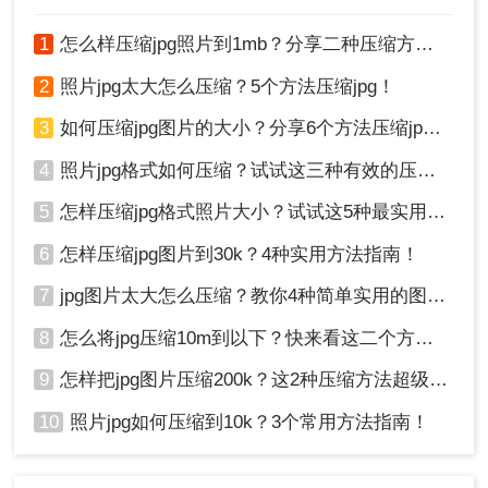
1
怎么样压缩jpg照片到1mb？分享二种压缩方法！
2
照片jpg太大怎么压缩？5个方法压缩jpg！
3
如何压缩jpg图片的大小？分享6个方法压缩jpg！
2、在弹出窗口中，我们可以轻松找到并点击"压缩体积"选项。
4
照片jpg格式如何压缩？试试这三种有效的压缩方法！
接下来，在全新的页面上，您将能够自由选择图片的压缩大
5
怎样压缩jpg格式照片大小？试试这5种最实用的JPG压缩方法！
小、压缩质量以及格式等选项。WPS图片工具提供了多种不同
6
怎样压缩jpg图片到30k？4种实用方法指南！
的压缩方式和参数设置，以满足各种用户的需求。你可以根据
7
jpg图片太大怎么压缩？教你4种简单实用的图片压缩方法
个人偏好和要求进行自定义设置。
8
怎么将jpg压缩10m到以下？快来看这二个方法 ！
9
怎样把jpg图片压缩200k？这2种压缩方法超级好用！
10
照片jpg如何压缩到10k？3个常用方法指南！