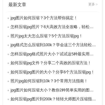
最新文章
更多 >
jpg图片如何压缩？3个方法帮你搞定！
●
怎样压缩jpg照片？6大高效方法全攻略，轻松搞定图片瘦身！
●
照片jpg太大怎么压缩？5个方法压缩jpg！
●
jpg格式怎么压缩到100k？学会这三个方法轻松搞定！
●
3、当上述的所有步骤都完成之后，请点击"导出"按钮。耐心等
怎样压缩jpg格式照片大小？试试这5种最实用的JPG压缩方法！
●
待片刻，经过一段时间的处理，您将获得已成功压缩的图片文
如何压缩jpg文件？分享二个高效的压缩方法！
●
件。
如何压缩jpg图片的大小？分享6个方法压缩jpg！
●
你们现在知道jpg图片如何压缩了吧？如果大家还有更好的压缩
照片jpg如何压缩到10k？3个常用方法指南！
●
方法，也可以和我分享一下哦！
jpg图片如何压缩大小？教你2种简单实用的图片压缩方法
●
如何压缩jpg图片到200k？转转大师图片压缩指定大小工具推荐
●