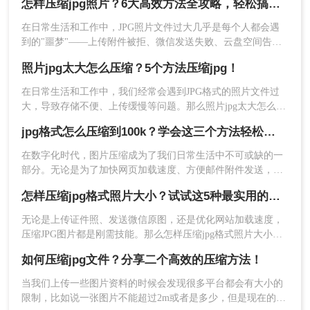
怎样压缩jpg照片？6大高效方法全攻略，轻松搞定图片瘦身！
缩图片是非常必要的。在本篇文章中，我们将分享几种jpg图片
如何压缩方法，赶紧一起来看看吧~
在日常生活和工作中，JPG照片文件过大几乎是每个人都会遇
到的"噩梦"——上传附件被拒、微信发送失败、云盘空间告
急……怎样压缩JPG照片才能既减小体积又不损失画质？这是
照片jpg太大怎么压缩？5个方法压缩jpg！
无数用户反复追问的问题。
在日常生活和工作中，我们经常会遇到JPG格式的照片文件过
大，导致存储不便、上传缓慢等问题。那么照片jpg太大怎么压
缩呢？为了有效解决这一问题，本文将介绍五种实用的JPG照
jpg格式怎么压缩到100k？学会这三个方法轻松搞定！
片压缩方法，帮助您轻松减小照片体积，同时尽量保持图片质
量。
3、点击添加文件件批量添加，然后选择压缩类型、输出目
在数字化时代，图片压缩成为了我们日常生活中不可或缺的一
部分。无论是为了加快网页加载速度、方便邮件附件发送，还
录，最后点击开始转换即可。
是在社交媒体上分享高清但不占空间的图片，将JPG格式的图
怎样压缩jpg格式照片大小？试试这5种最实用的JPG压缩方法！
片压缩到特定大小，如100K以下，都是一个常见的需求。那么
jpg格式怎么压缩到100k呢？本文将详细介绍几种实用的方法来
无论是上传证件照、发送微信原图，还是优化网站加载速度，
实现这一目标。
压缩JPG图片都是刚需技能。那么怎样压缩jpg格式照片大小
呢？本文提供小白到进阶的全套解决方案，附操作截图和避坑
如何压缩jpg文件？分享二个高效的压缩方法！
指南，帮你5分钟内学会专业级压缩技巧。
当我们上传一些图片资料的时候会发现很多平台都会有大小的
限制，比如说一张图片不能超过2m或者是多少，但是现在的相